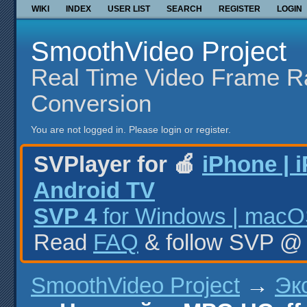
WIKI
INDEX
USER LIST
SEARCH
REGISTER
LOGIN
SmoothVideo Project
Real Time Video Frame R
Conversion
You are not logged in.
Please login or register.
SVPlayer for 🍎
iPhone | 
Android TV
SVP 4
for Windows | macOS
Read
FAQ
& follow SVP 
SmoothVideo Project
→
Эк