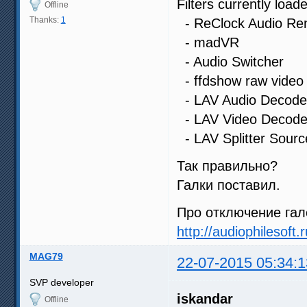
Filters currently load
Offline
Thanks:
1
- ReClock Audio Re
- madVR
- Audio Switcher
- ffdshow raw video f
- LAV Audio Decoder 
- LAV Video Decoder 
- LAV Splitter Source
Так правильно?
Галки поставил.
Про отключение гал
http://audiophilesoft
MAG79
22-07-2015 05:34:1
SVP developer
iskandar
Offline