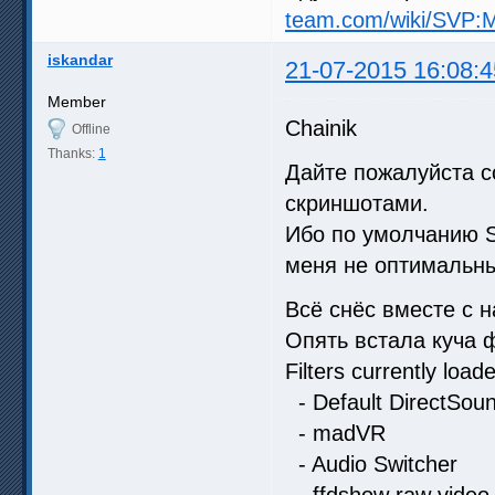
team.com/wiki/SVP:
iskandar
21-07-2015 16:08:4
Member
Chainik
Offline
Thanks:
1
Дайте пожалуйста с
скриншотами.
Ибо по умолчанию S
меня не оптимальны
Всё снёс вместе с н
Опять встала куча 
Filters currently load
- Default DirectSou
- madVR
- Audio Switcher
- ffdshow raw video f