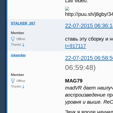
Lav video:
STALKER_267
22-07-2015 06:36:1
Member
ставь эту сборку и 
Offline
Thanks:
1
t=917117
iskandar
22-07-2015 06:58:5
06:59:48)
Member
MAG79
Offline
Thanks:
1
madVR дает наилуч
воспроизведение п
уровня и выше. ReC
Звук я вроде научил