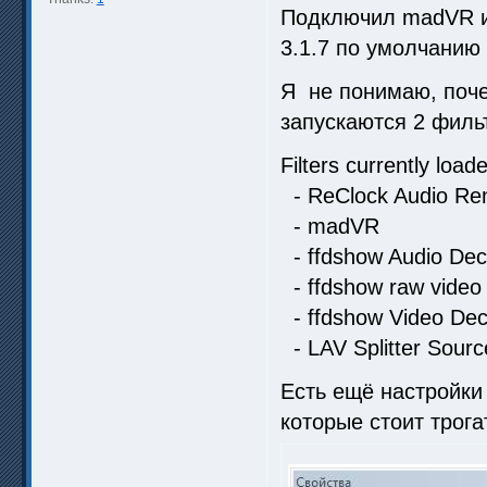
Подключил madVR и 
3.1.7 по умолчанию
Я не понимаю, поч
запускаются 2 фильт
Filters currently load
- ReClock Audio Re
- madVR
- ffdshow Audio Dec
- ffdshow raw video f
- ffdshow Video De
- LAV Splitter Source
Есть ещё настройки 
которые стоит трога