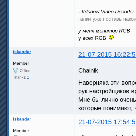
- ffdshow Video Decoder
галки уже поставь нак
у меня монитор RGB
у всех RGB
iskandar
21-07-2015 16:22:5
Member
Chainik
Offline
Thanks:
1
Наверняка эти вопр
рук настройщиков в
Мне бы лично очень
которые понимают, ч
iskandar
21-07-2015 17:54:5
Member