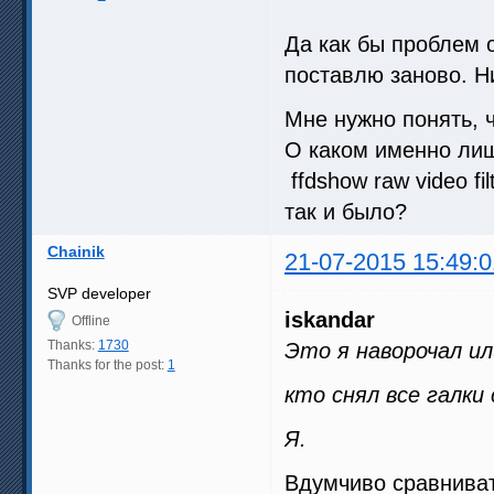
Да как бы проблем 
поставлю заново. Н
Мне нужно понять, ч
О каком именно ли
ffdshow raw video fi
так и было?
Chainik
21-07-2015 15:49:0
SVP developer
iskandar
Offline
Thanks:
1730
Это я наворочал ил
Thanks for the post:
1
кто снял все галки
Я.
Вдумчиво сравниват