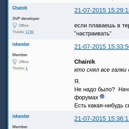
Chainik
21-07-2015 15:29:1
SVP developer
если плаваешь в те
Offline
Thanks:
1730
"настраивать"
iskandar
21-07-2015 15:33:5
Member
Chainik
Offline
Thanks:
1
кто снял все галки
Я.
Не надо было? Нач
форумах
Есть какая-нибудь 
iskandar
21-07-2015 15:36:1
Member