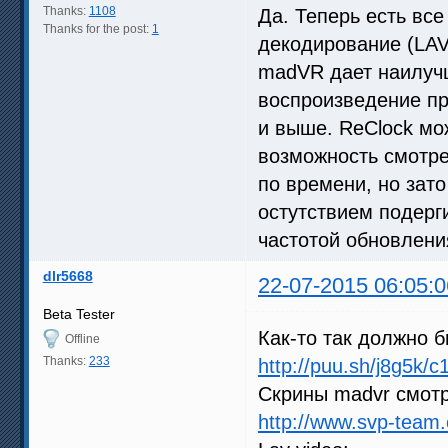
Thanks:
1108
Да. Теперь есть вс
Thanks for the post:
1
декодирование (LAV 
madVR дает наилуч
воспроизведение пр
и выше. ReClock мож
возможность смотре
по времени, но зат
остутствием подерг
частотой обновлени
dlr5668
22-07-2015 06:05:0
Beta Tester
Как-то так должно б
Offline
Thanks:
233
http://puu.sh/j8g5k/
Скрины madvr смотр
http://www.svp-team