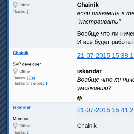
Chainik
Offline
Thanks:
1
если плаваешь в те
"настраивать"
Вообще что ли ниче
И всё будет работат
Chainik
21-07-2015 15:38:1
SVP developer
iskandar
Offline
Thanks:
1730
Вообще что ли нич
Thanks for the post:
1
умолчанию?
iskandar
21-07-2015 15:41:2
Member
Chainik
Offline
Thanks:
1