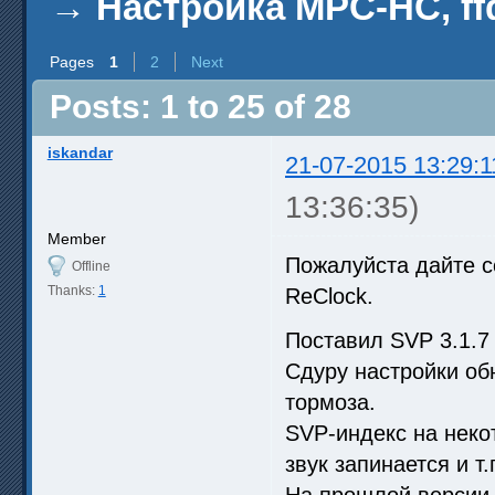
→
Настройка MPC-HC, ff
Pages
1
2
Next
Posts: 1 to 25 of 28
iskandar
21-07-2015 13:29:1
13:36:35)
Member
Пожалуйста дайте с
Offline
Thanks:
1
ReClock.
Поставил SVP 3.1.7 
Сдуру настройки об
тормоза.
SVP-индекс на неко
звук запинается и т.
На прошлой версии