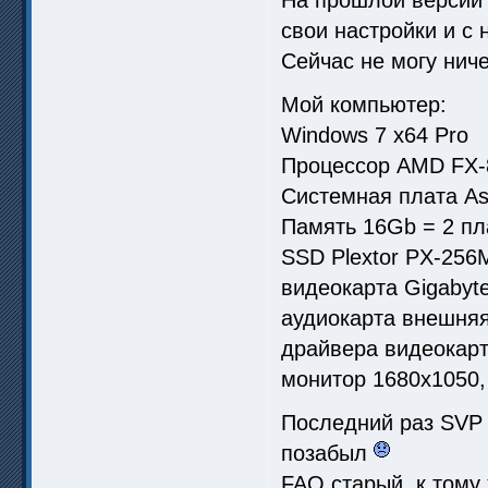
свои настройки и с
Сейчас не могу нич
Мой компьютер:
Windows 7 х64 Pro
Процессор AMD FX-
Системная плата As
Память 16Gb = 2 п
SSD Plextor PX-256
видеокарта Gigabyt
аудиокарта внешняя 
драйвера видеокарт
монитор 1680х1050,
Последний раз SVP 
позабыл
FAQ старый, к тому 