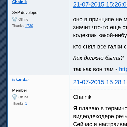
Chainik
21-07-2015 15:26:0
SVP developer
оно в принципе не м
Offline
Thanks:
1730
значит что-то еще с
кодекпак какой-ниб
кто снял все галки 
Как должно быть?
так как вон там -
ht
iskandar
21-07-2015 15:28:1
Member
Chainik
Offline
Thanks:
1
Я плаваю в термино
видеодекодере речь.
Сейчас я настраив