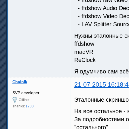
- ffdshow Audio Dec
- ffdshow Video De
- LAV Splitter Source
Нужны эталонные ск
ffdshow
madVR
ReClock
Я вдумчиво сам всё
Chainik
21-07-2015 16:18:4
SVP developer
Эталонные скриншот
Offline
Thanks:
1730
На все остальное -
За подробностями о
"остального".