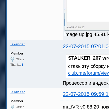
image up.jpg 45.91 
iskandar
22-07-2015 07:01:0
Member
STALKER_267 wr
Offline
Thanks:
1
ставь эту сборку 
club.me/forum/vie
Процессор и видеок
iskandar
22-07-2015 09:59:1
Member
madVR v0.88.20 пок
Offline