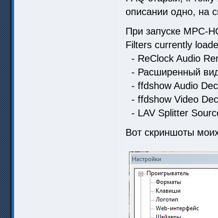
описании одно, на с
При запуске MPC-HC
Filters currently load
- ReClock Audio Re
- Расширенный виде
- ffdshow Audio Dec
- ffdshow Video De
- LAV Splitter Source
Вот скриншоты мои