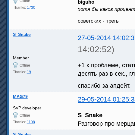
Offline
biguho
Thanks:
1730
хотя бы каков процен
советских - треть
S_Snake
27-05-2014 14:02:3
14:02:52)
Member
+1 к проблеме, ста
Offline
Thanks:
19
десять раз в сек., г
спасибо за апдейт.
MAG79
29-05-2014 01:25:3
SVP developer
S_Snake
Offline
Thanks:
1108
Разговор про мерца
S_Snake