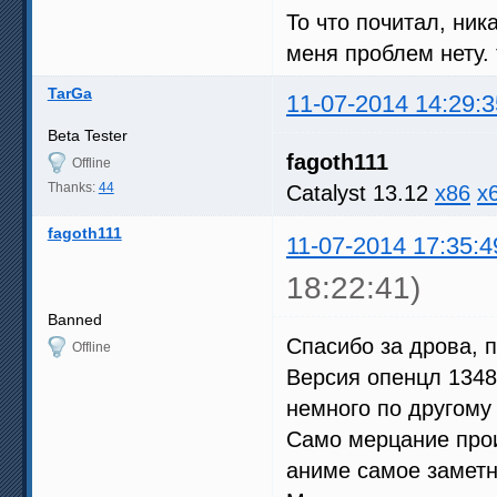
То что почитал, ник
меня проблем нету. 
TarGa
11-07-2014 14:29:3
Beta Tester
fagoth111
Offline
Thanks:
44
Catalyst 13.12
x86
x
fagoth111
11-07-2014 17:35:4
18:22:41)
Banned
Спасибо за дрова, п
Offline
Версия опенцл 1348
немного по другому
Само мерцание прои
аниме самое заметн