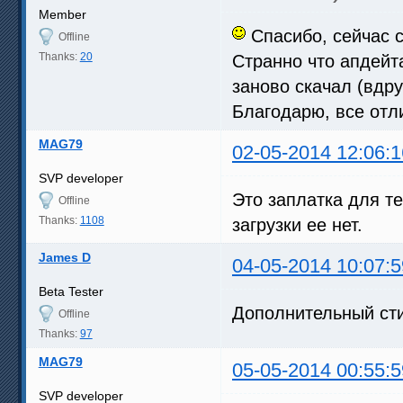
Member
Спасибо, сейчас 
Offline
Thanks:
20
Странно что апдейта
заново скачал (вдру
Благодарю, все отл
MAG79
02-05-2014 12:06:1
SVP developer
Это заплатка для т
Offline
Thanks:
1108
загрузки ее нет.
James D
04-05-2014 10:07:5
Beta Tester
Дополнительный ст
Offline
Thanks:
97
MAG79
05-05-2014 00:55:5
SVP developer