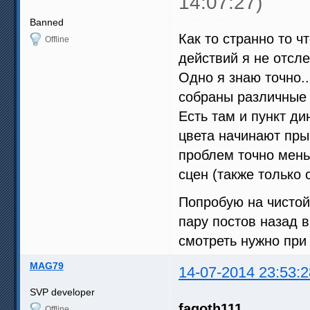
14:07:27)
Banned
Как то странно то ч
Offline
действий я не отсл
Одно я знаю точно..
собраны различные 
Есть там и пункт ди
цвета начинают прыг
проблем точно мень
сцен (также только 
Попробую на чистой
пару постов назад 
смотреть нужно при
MAG79
14-07-2014 23:53:2
SVP developer
fagoth111
Offline