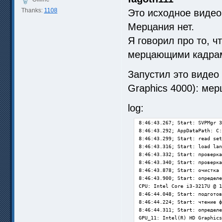
Thanks:
1108
Это исходное видео
Мерцания нет.
Я говорил про то, ч
мерцающими кадра
Запустил это видео 
Graphics 4000): ме
log:
8:46:43.267; Start: SVPMgr 3
8:46:43.292; AppDataPath: C:
8:46:43.299; Start: read set
8:46:43.316; Start: load lan
8:46:43.332; Start: проверка
8:46:43.340; Start: проверка
8:46:43.878; Start: очистка 
8:46:43.900; Start: определе
CPU: Intel Core i3-3217U @ 1
8:46:44.048; Start: подготов
8:46:44.224; Start: чтение ф
8:46:44.311; Start: определе
GPU_11: Intel(R) HD Graphics