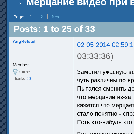
→
Мерцание видео при
Pages
1
2
Next
Posts: 1 to 25 of 33
AngReload
02-05-2014 02:59:1
03:33:36)
Member
Заметил ужасную ве
Offline
Thanks:
20
чуть различны по яр
Пытался сменить де
что мерцание из-за 
кажется что мерцае
стало понятно - сп
Есть кто-нибудь кто
Вот, сделал скринш