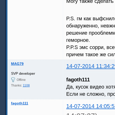
Могу также сделать
P.S. гм как выфсни
обнаруженно, невжн
решение прооблемм
геморное.
P.P.S эмс сорри, вс
причем такое же си
MAG79
14-07-2014 11:34:2
SVP developer
fagoth111
Offline
Thanks:
1108
Да, кусок видео хот
Если не сложно, пр
fagoth111
14-07-2014 14:05:5