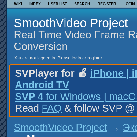
WIKI
INDEX
USER LIST
SEARCH
REGISTER
LOGIN
SmoothVideo Project
Real Time Video Frame R
Conversion
You are not logged in.
Please login or register.
SVPlayer for 🍎
iPhone | 
Android TV
SVP 4
for Windows | macOS
Read
FAQ
& follow SVP 
SmoothVideo Project
→
Эк