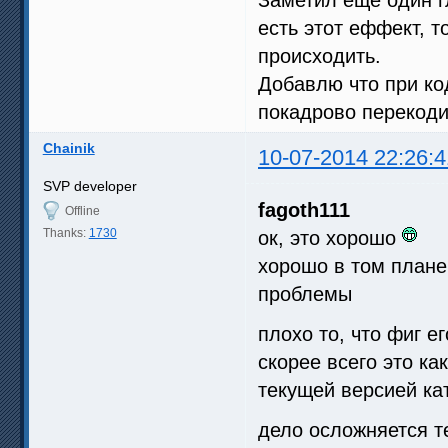
Заметил еще один г
есть этот еффект, т
происходить.
Добавлю что при ко
покадрово перекоди
Chainik
10-07-2014 22:26:4
SVP developer
fagoth111
Offline
Thanks:
1730
ок, это хорошо
хорошо в том плане
проблемы
плохо то, что фиг е
скорее всего это ка
текущей версией к
дело осложняется те