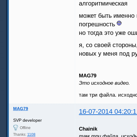
алгоритмическая
может быть именно 
погрешность
но тогда это уже о
я, со своей стороны
новых у меня под ру
MAG79
Это исходное видео.
там три файла. исходно
MAG79
16-07-2014 04:20:1
SVP developer
Offline
Chainik
Thanks:
1108
там три файла. исходн