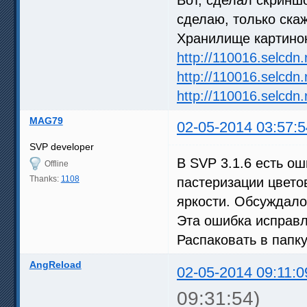
сделаю, только скаж
Хранилище картинок
http://110016.selc
http://110016.selc
http://110016.selc
MAG79
02-05-2014 03:57:5
SVP developer
В SVP 3.1.6 есть о
Offline
Thanks:
1108
пастеризации цвето
яркости. Обсуждал
Эта ошибка исправл
Распаковать в папку
AngReload
02-05-2014 09:11:0
09:31:54)