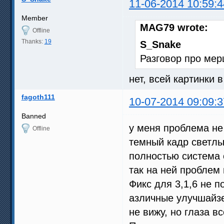
11-06-2014 10:59:4
Member
MAG79 wrote:
Offline
Thanks:
19
S_Snake
Разговор про мер
нет, всей картинки 
fagoth111
10-07-2014 09:09:3
Banned
у меня проблема не
Offline
темный кадр светлый
полностью система 
так на ней проблем 
Фикс для 3,1,6 не п
азличные улучшайзе
не вижу, но глаза в