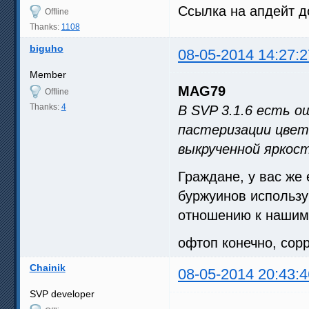
Ссылка на апдейт д
Offline
Thanks:
1108
biguho
08-05-2014 14:27:2
Member
MAG79
Offline
Thanks:
4
В SVP 3.1.6 есть о
пастеризации цвет
выкрученной яркос
Граждане, у вас же 
буржуинов использу
отношению к нашим,
офтоп конечно, сорр
Chainik
08-05-2014 20:43:4
SVP developer