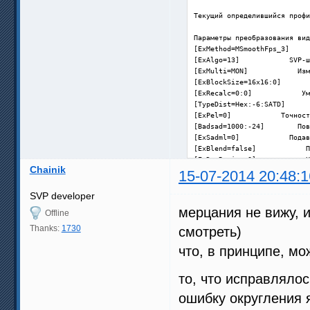
8:47:37.777; ### CorrectSter
Текущий определившийся профи
8:47:37.865; T1T: SettingsPr
8:47:37.972; T1T: Настройка 
Параметры преобразования вид
8:47:38.075; T1T: WriteAllMe
[ExMethod=MSmoothFps_3]     
8:47:38.172; SVPMgr: main "C
[ExAlgo=13]            SVP-ш
8:47:39.429; ===== Воспроизв
[ExMulti=MON]            Изм
23.976 * (5 : 2) = 59.94 fps
[ExBlockSize=16x16:0]       
[ExRecalc=0:0]            Ум
[TypeDist=Hex:-6:SATD]      
[ExPel=0]            Точност
[Badsad=1000:-24]        Пов
[ExSadml=0]            Подав
[ExBlend=false]            П
[ExDwnResize=0]            У
Chainik
15-07-2014 20:48:1
Параметры по меню

[svp_libflowgpu=1]        GP
SVP developer
[ExThreads=0]            Кол
мерцания не вижу, 
Offline
[StereoMode=0]            Ст
[AutoCrop=1]            Авто
Thanks:
1730
смотреть)
[HandCrop=None]            П
что, в принципе, м
[Borderlight=None]        По
[VDelay=0]            Задерж
[ExDemo=0]            Демонс
то, что исправлялос
[ExTearingTest=0]        Тес
[StopSmoothDelayOnRewind=1] 
ошибку округления 