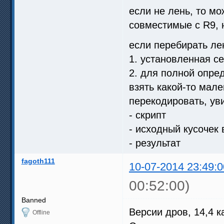
если не лень, то м
совместимые с R9, 
если перебирать лен
1. установленная с
2. для полной опред
взять какой-то мале
перекодировать, уви
- скрипт
- исходный кусочек
- результат
fagoth111
10-07-2014 23:49:0
00:52:00)
Banned
Версии дров, 14,4 ка
Offline