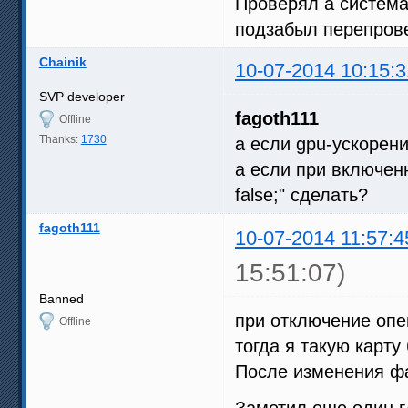
Проверял а системах
подзабыл перепров
Chainik
10-07-2014 10:15:3
SVP developer
fagoth111
Offline
Thanks:
1730
а если gpu-ускорен
а если при включенн
false;" сделать?
fagoth111
10-07-2014 11:57:4
15:51:07)
Banned
при отключение опен
Offline
тогда я такую карту
После изменения ф