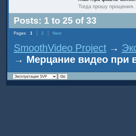
Тогда прошу прощения. 
Posts: 1 to 25 of 33
Pages
1
2
Next
SmoothVideo Project
→
Эк
→
Мерцание видео при