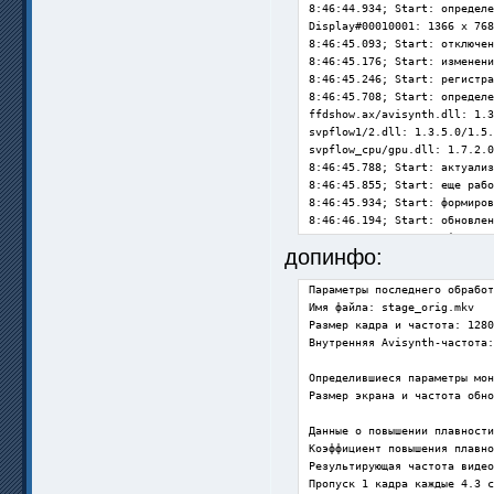
8:46:44.934; Start: определе
Display#00010001: 1366 x 768
8:46:45.093; Start: отключен
8:46:45.176; Start: изменени
8:46:45.246; Start: регистра
8:46:45.708; Start: определе
ffdshow.ax/avisynth.dll: 1.3
svpflow1/2.dll: 1.3.5.0/1.5.
svpflow_cpu/gpu.dll: 1.7.2.0
8:46:45.788; Start: актуализ
8:46:45.855; Start: еще рабо
8:46:45.934; Start: формиров
8:46:46.194; Start: обновлен
8:46:46.353; Start: оформлен
допинфо:
8:46:46.478; Updates: провер
8:46:46.575; Start: включени
Параметры последнего обработ
8:46:46.638; Start: подготов
Имя файла: stage_orig.mkv

8:46:46.723; RefreshSVP. Дли
Размер кадра и частота: 1280
8:46:46.799; ===== Ожидание 
Внутренняя Avisynth-частота:
8:47:00.598; Updates: соедин
Определившиеся параметры мон
Размер экрана и частота обно
8:47:36.194; ===== Обнаружен
8:47:36.285; GetDimensionAnd
Данные о повышении плавности
8:47:36.536; GetDimensionAnd
Коэффициент повышения плавно
8:47:36.625; T1T: начало. Дл
Результирующая частота видео
8:47:37.600; уточнение парам
Пропуск 1 кадра каждые 4.3 с
8:47:37.692; T1T: GetAllMedi