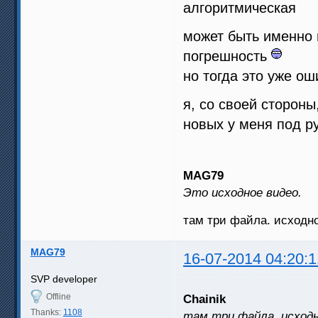
алгоритмическая
может быть именно 
погрешность
но тогда это уже о
я, со своей стороны
новых у меня под ру
MAG79
Это исходное видео.
там три файла. исходно
MAG79
16-07-2014 04:20:1
SVP developer
Offline
Chainik
Thanks:
1108
там три файла. исходн