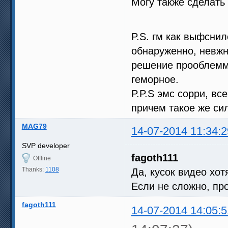
Могу также сделать
P.S. гм как выфсни
обнаруженно, невжн
решение прооблемм
геморное.
P.P.S эмс сорри, вс
причем такое же си
MAG79
14-07-2014 11:34:2
SVP developer
fagoth111
Offline
Thanks:
1108
Да, кусок видео хот
Если не сложно, пр
fagoth111
14-07-2014 14:05:5