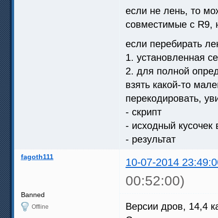
если не лень, то м
совместимые с R9, 
если перебирать лен
1. установленная с
2. для полной опред
взять какой-то мале
перекодировать, уви
- скрипт
- исходный кусочек
- результат
fagoth111
10-07-2014 23:49:0
00:52:00)
Banned
Версии дров, 14,4 ка
Offline