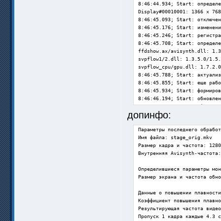
8:46:44.934; Start: определе
Display#00010001: 1366 x 768
8:46:45.093; Start: отключен
8:46:45.176; Start: изменени
8:46:45.246; Start: регистра
8:46:45.708; Start: определе
ffdshow.ax/avisynth.dll: 1.3
svpflow1/2.dll: 1.3.5.0/1.5.
svpflow_cpu/gpu.dll: 1.7.2.0
8:46:45.788; Start: актуализ
8:46:45.855; Start: еще рабо
8:46:45.934; Start: формиров
8:46:46.194; Start: обновлен
8:46:46.353; Start: оформлен
допинфо:
8:46:46.478; Updates: провер
8:46:46.575; Start: включени
Параметры последнего обработ
8:46:46.638; Start: подготов
Имя файла: stage_orig.mkv

8:46:46.723; RefreshSVP. Дли
Размер кадра и частота: 1280
8:46:46.799; ===== Ожидание 
Внутренняя Avisynth-частота:
8:47:00.598; Updates: соедин
Определившиеся параметры мон
Размер экрана и частота обно
8:47:36.194; ===== Обнаружен
8:47:36.285; GetDimensionAnd
Данные о повышении плавности
8:47:36.536; GetDimensionAnd
Коэффициент повышения плавно
8:47:36.625; T1T: начало. Дл
Результирующая частота видео
8:47:37.600; уточнение парам
Пропуск 1 кадра каждые 4.3 с
8:47:37.692; T1T: GetAllMedi