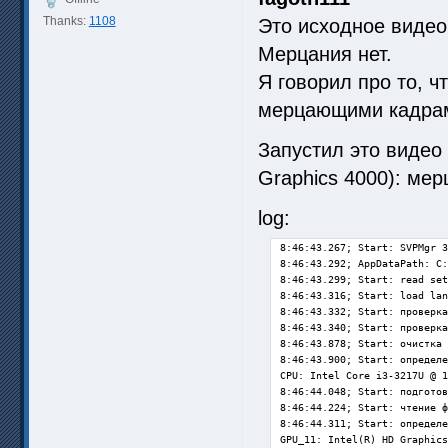
Thanks:
1108
Это исходное видео
Мерцания нет.
Я говорил про то, ч
мерцающими кадра
Запустил это видео 
Graphics 4000): ме
log:
8:46:43.267; Start: SVPMgr 3
8:46:43.292; AppDataPath: C:
8:46:43.299; Start: read set
8:46:43.316; Start: load lan
8:46:43.332; Start: проверка
8:46:43.340; Start: проверка
8:46:43.878; Start: очистка 
8:46:43.900; Start: определе
CPU: Intel Core i3-3217U @ 1
8:46:44.048; Start: подготов
8:46:44.224; Start: чтение ф
8:46:44.311; Start: определе
GPU_11: Intel(R) HD Graphics