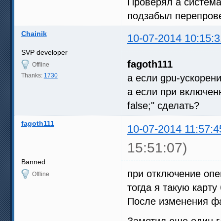
Проверял а системах
подзабыл перепров
Chainik
10-07-2014 10:15:3
SVP developer
fagoth111
Offline
Thanks:
1730
а если gpu-ускорен
а если при включенн
false;" сделать?
fagoth111
10-07-2014 11:57:4
15:51:07)
Banned
при отключение опен
Offline
тогда я такую карту
После изменения ф