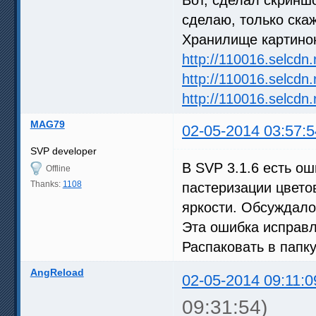
сделаю, только скаж
Хранилище картинок
http://110016.selc
http://110016.selc
http://110016.selc
MAG79
02-05-2014 03:57:5
SVP developer
В SVP 3.1.6 есть о
Offline
Thanks:
1108
пастеризации цвето
яркости. Обсуждал
Эта ошибка исправл
Распаковать в папку
AngReload
02-05-2014 09:11:0
09:31:54)