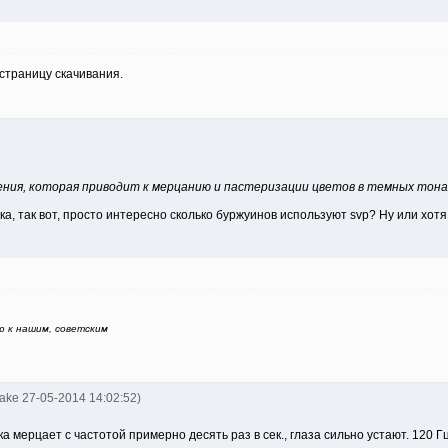
страницу скачивания.
ления, которая приводит к мерцанию и пастеризации цветов в темных тона
ика, так вот, просто интересно сколько буржуинов используют svp? Ну или хот
ю к нашим, советским
nake 27-05-2014 14:02:52)
а мерцает с частотой примерно десять раз в сек., глаза сильно устают. 120 Гц