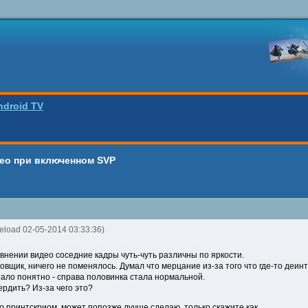
ndroid TV
ео при включенном SVP
eload 02-05-2014 03:33:36)
внении видео соседние кадры чуть-чуть различны по яркости.
вщик, ничего не поменялось. Думал что мерцание из-за того что где-то деинт
ало понятно - справа половинка стала нормальной.
ердить? Из-за чего это?
о принтскриом, может попозже лучше сделаю, только скажите как.