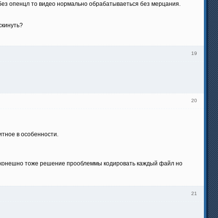
 без опенцл то видео нормально обрабатываеться без мерцания.
скинуть?
19
20
итное в особенности.
то конешно тоже решение прооблеммы кодировать каждый файл но
21