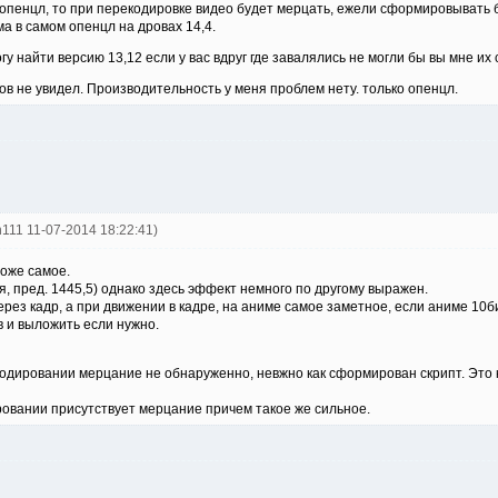
 опенцл, то при перекодировке видео будет мерцать, ежели сформировывать
а в самом опенцл на дровах 14,4.
гу найти версию 13,12 если у вас вдруг где завалялись не могли бы вы мне их 
сов не увидел. Производительность у меня проблем нету. только опенцл.
th111 11-07-2014 18:22:41)
тоже самое.
, пред. 1445,5) однако здесь эффект немного по другому выражен.
рез кадр, а при движении в кадре, на аниме самое заметное, если аниме 10б
в и выложить если нужно.
екодировании мерцание не обнаруженно, невжно как сформирован скрипт. Э
дировании присутствует мерцание причем такое же сильное.