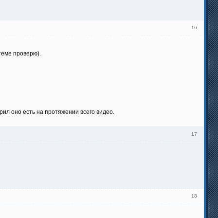
16
теме проверю).
ил оно есть на протяжении всего видео.
17
18