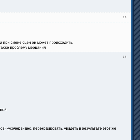
14
 а при смене сцен он может происходить.
 также проблему мерцания
15
нней
ов) кусочек видео, перекодировать, увидеть в результате этот же