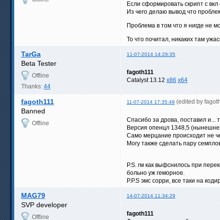
Если сформировать скрипт с вкл
Из чего делаю вывод что проблем
Проблема в том что я нигде не мо
То что почитал, никаких там ужа
TarGa
11-07-2014 14:29:35
Beta Tester
fagoth111
Offline
Catalyst 13.12
x86
x64
Thanks:
44
fagoth111
(edited by fago
11-07-2014 17:35:49
Banned
Спасибо за дрова, поставил и... 
Offline
Версия опенцл 1348,5 (нынешнея
Само мерцание происходит не че
Могу также сделать пару семпло
P.S. гм как выфснилось при пер
больно уж геморное.
P.P.S эмс сорри, все таки на ко
MAG79
14-07-2014 11:34:29
SVP developer
fagoth111
Offline