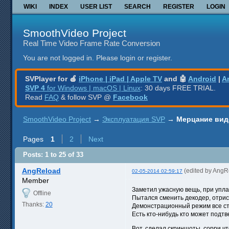
WIKI
INDEX
USER LIST
SEARCH
REGISTER
LOGIN
SmoothVideo Project
Real Time Video Frame Rate Conversion
You are not logged in.
Please login or register.
SVPlayer for 🍎
iPhone | iPad | Apple TV
and 🤖
Android
|
A
SVP 4
for Windows | macOS | Linux
: 30 days FREE TRIAL.
Read
FAQ
& follow SVP @
Facebook
SmoothVideo Project
→
Эксплуатация SVP
→
Мерцание вид
Pages
1
2
Next
Posts: 1 to 25 of 33
AngReload
(edited by AngR
02-05-2014 02:59:17
Member
Заметил ужасную вещь, при упла
Offline
Пытался сменить декодер, отрисо
Thanks:
20
Демонстрационный режим все ст
Есть кто-нибудь кто может подтв
Вот, сделал скриншоты, сорри чт