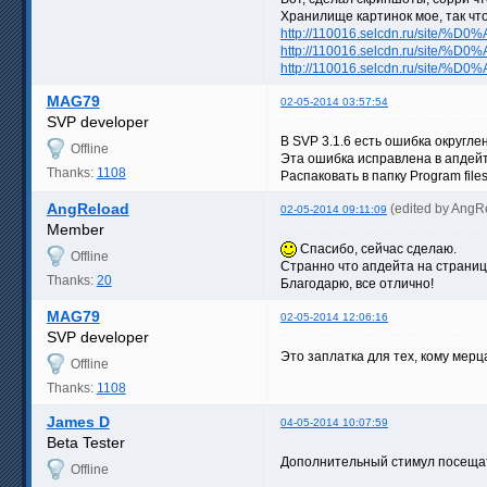
Хранилище картинок мое, так чт
http://110016.selcdn.ru/site/%
http://110016.selcdn.ru/site/%
http://110016.selcdn.ru/site/%
MAG79
02-05-2014 03:57:54
SVP developer
В SVP 3.1.6 есть ошибка округл
Offline
Эта ошибка исправлена в апдей
Thanks:
1108
Распаковать в папку Program fil
AngReload
(edited by AngR
02-05-2014 09:11:09
Member
Спасибо, сейчас сделаю.
Offline
Странно что апдейта на странице
Thanks:
20
Благодарю, все отлично!
MAG79
02-05-2014 12:06:16
SVP developer
Это заплатка для тех, кому мерц
Offline
Thanks:
1108
James D
04-05-2014 10:07:59
Beta Tester
Дополнительный стимул посещат
Offline