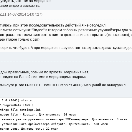
 увидеть, что там за мерцание.
такое видео и выложить.
th111 14-07-2014 14:07:27)
атилось, при этом последовательность действий я не отследил.
аталиста есть пункт "Видео" в котором собраны различные улучшайзеры для в
контраста, вот если смотреть с ним то цвета начинают прыгать (только с свп
ен (также только с свп)
верить что будет. А про мерцаие я пару постов назад выкладывал куски видео
кадры правильные, ровные по яркости. Мерцания нет.
ить видео на Вашей системе с мерцающими кадрами.
ем ноуте (Core i3-3217U + Intel HD Graphics 4000): мерцаний не обнаружил.
.1.6 (1041) starts...

\ProgramData (ANSI)

tings file settings.ini

guage file - Russian. Длительность: 16 мсек

 наличия уже загруженного экземпляра SVP-менеджера. Длительность: 8 мсек

 установленного фреймсервера Avisynth. Длительность: 538 мсек

папки Logs. Длительность: 22 мсек
