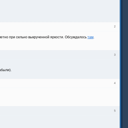
2
аметно при сильно выкрученной яркости. Обсуждалось
там
.
3
абыли).
4
5