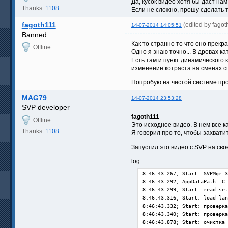
Да, кусок видео хотя бы даст нам
Thanks:
1108
Если не сложно, прошу сделать 
fagoth111
(edited by fago
14-07-2014 14:05:51
Banned
Как то странно то что оно прекр
Offline
Одно я знаю точно... В дровах к
Есть там и пункт динамического 
изменение котраста на сменах сц
Попробую на чистой системе про
MAG79
14-07-2014 23:53:28
SVP developer
fagoth111
Offline
Это исходное видео. В нем все 
Thanks:
1108
Я говорил про то, чтобы захват
Запустил это видео с SVP на сво
log:
8:46:43.267; Start: SVPMgr 3
8:46:43.292; AppDataPath: C:
8:46:43.299; Start: read set
8:46:43.316; Start: load lan
8:46:43.332; Start: проверка
8:46:43.340; Start: проверка
8:46:43.878; Start: очистка 