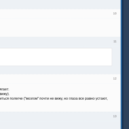
10
11
12
ягает.
вижу).
ься полегче ("мозгом" почти не вижу, но глаза все равно устают,
13