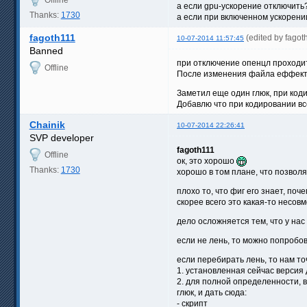
Offline
а если gpu-ускорение отключить
Thanks:
1730
а если при включенном ускорении в
fagoth111
(edited by fago
10-07-2014 11:57:45
Banned
при отключение опенцл проходит.
Offline
После изменения файла еффект
Заметил еще один глюк, при коди
Добавлю что при кодировании в
Chainik
10-07-2014 22:26:41
SVP developer
fagoth111
Offline
ок, это хорошо
Thanks:
1730
хорошо в том плане, что позвол
плохо то, что фиг его знает, поч
скорее всего это какая-то несов
дело осложняется тем, что у нас
если не лень, то можно попробо
если перебирать лень, то нам то
1. установленная сейчас версия
2. для полной определенности, в
глюк, и дать сюда:
- скрипт