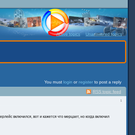
Active topics
Unanswered topics
You must
login
or
register
to post a reply
RSS topic feed
1
ерлейс включился, вот и кажется что мерцает, но когда включил