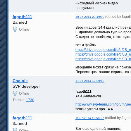
- исходный кусочек видео
- результат
fagoth111
(edited by fago
10-07-2014 23:49:00
Banned
Версии дров, 14,4 каталист, рейд,
Offline
С дровами довольно туго но пров
С видео не проблема, также сдела
вот и файлы:
https://drive.google.com/file/d/0
https://drive.google.com/file/d/0
https://drive.google.com/file/d/0
мерцание может сразу не показа
Пересмотрел заного серию с свп 
Chainik
11-07-2014 12:09:13
SVP developer
fagoth111
Offline
14,4 каталист
Thanks:
1730
http://www.svp-team.com/forum/vi
всякие ужасы про 14.4
fagoth111
(edited by fago
11-07-2014 13:58:27
Banned
Вот еще одно наблюдение.
Offline