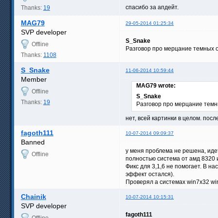
спасибо за апдейт.
Thanks:
19
MAG79
29-05-2014 01:25:34
SVP developer
S_Snake
Offline
Разговор про мерцание темных 
Thanks:
1108
S_Snake
11-06-2014 10:59:44
Member
MAG79 wrote:
Offline
S_Snake
Thanks:
19
Разговор про мерцание темн
нет, всей картинки в целом. пос
fagoth111
10-07-2014 09:09:37
Banned
у меня проблема не решена, идет
Offline
полностью система от амд 8320 и
Фикс для 3,1,6 не помогает. В н
эффект остался).
Проверял а системах win7x32 wi
Chainik
10-07-2014 10:15:31
SVP developer
fagoth111