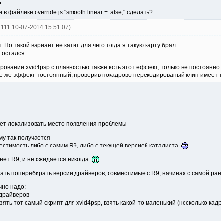
?
 файлике override.js "smooth.linear = false;" сделать?
th111 10-07-2014 15:51:07)
 Но такой вариант не катит для чего тогда я такую карту брал.
 остался.
ровании xvid4psp с плавностью также есть этот еффект, только не постоянно
се же эффект постоянный, проверив покадрово перекодированый клип имеет
яет локализовать место появления проблемы
ему так получается
местимость либо с самим R9, либо с текущей версией каталиста
 нет R9, и не ожидается никогда
вать поперебирать версии драйверов, совместимые с R9, начиная с самой ра
чно надо:
 драйверов
зять тот самый скрипт для xvid4psp, взять какой-то маленький (несколько кадр