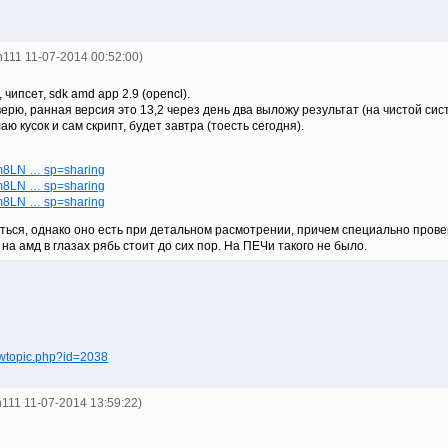
th111 11-07-2014 00:52:00)
 чипсет, sdk amd app 2.9 (opencl).
ерю, ранная версия это 13,2 через день два выложу результат (на чистой сис
ю кусок и сам скрипт, будет завтра (тоесть сегодня).
B_m8LN … sp=sharing
B_m8LN … sp=sharing
B_m8LN … sp=sharing
ться, однако оно есть при детальном расмотрении, причем специально провер
на амд в глазах рябь стоит до сих пор. На ПЕЧи такого не было.
ewtopic.php?id=2038
th111 11-07-2014 13:59:22)