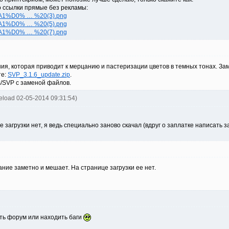
о ссылки прямые без рекламы:
D0%A1%D0% … %20(3).png
D0%A1%D0% … %20(5).png
D0%A1%D0% … %20(7).png
ения, которая приводит к мерцанию и пастеризации цветов в темных тонах. З
те:
SVP_3.1.6_update.zip
.
es/SVP с заменой файлов.
eload 02-05-2014 09:31:54)
 загрузки нет, я ведь специально заново скачал (вдруг о заплатке написать з
ание заметно и мешает. На странице загрузки ее нет.
ь форум или находить баги