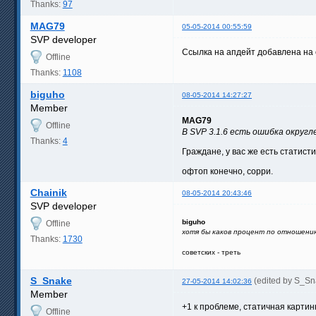
Thanks:
97
MAG79
05-05-2014 00:55:59
SVP developer
Ссылка на апдейт добавлена на 
Offline
Thanks:
1108
biguho
08-05-2014 14:27:27
Member
MAG79
Offline
В SVP 3.1.6 есть ошибка округ
Thanks:
4
Граждане, у вас же есть статист
офтоп конечно, сорри.
Chainik
08-05-2014 20:43:46
SVP developer
biguho
Offline
хотя бы каков процент по отношени
Thanks:
1730
советских - треть
S_Snake
(edited by S_S
27-05-2014 14:02:36
Member
+1 к проблеме, статичная картинк
Offline