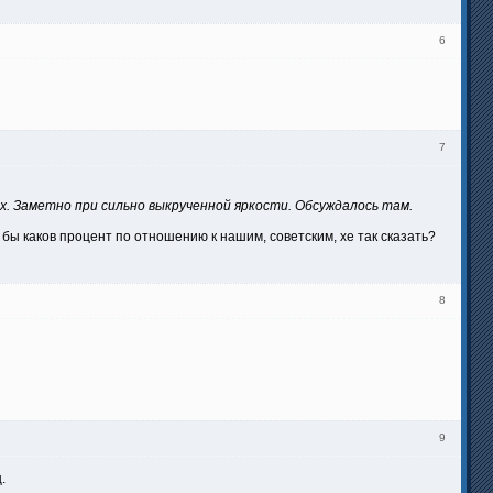
6
7
х. Заметно при сильно выкрученной яркости. Обсуждалось там.
я бы каков процент по отношению к нашим, советским, хе так сказать?
8
9
.