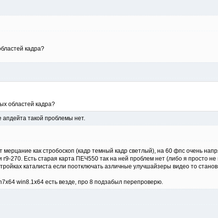
областей кадра?
ых областей кадра?
ле апдейта такой проблемы нет.
 мерцание как стробоскоп (кадр темный кадр светлый), на 60 фпс очень напр
 r9-270. Есть старая карта ПЕЧ550 так на ней проблем нет (либо я просто не 
астройках каталиста если поотключать азличные улучшайзеры видео то становит
n7x64 win8.1x64 есть везде, про 8 подзабыл перепроверю.