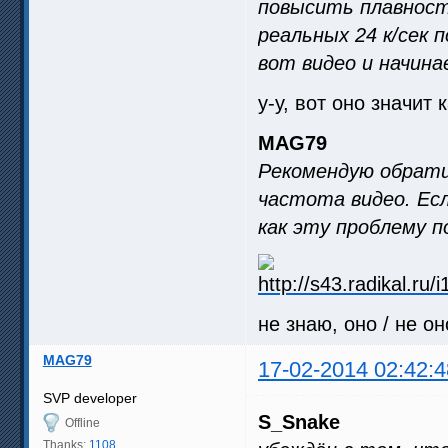
повысить плавность
реальных 24 к/сек 
вот видео и начин
у-у, вот оно значит
MAG79
Рекомендую обрати
частота видео. Ес
как эту проблему п
не знаю, оно / не он
MAG79
17-02-2014 02:42:4
SVP developer
S_Snake
Offline
Thanks:
1108