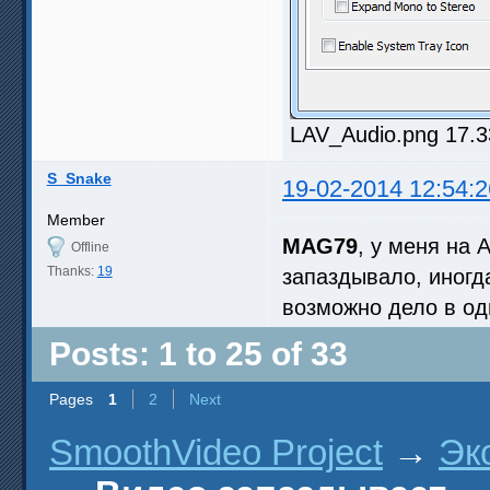
LAV_Audio.png 17.3
S_Snake
19-02-2014 12:54:2
Member
MAG79
, у меня на 
Offline
Thanks:
19
запаздывало, иногд
возможно дело в од
Posts: 1 to 25 of 33
Pages
1
2
Next
SmoothVideo Project
→
Эк