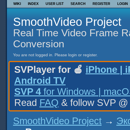
WIKI
INDEX
USER LIST
SEARCH
REGISTER
LOGIN
SmoothVideo Project
Real Time Video Frame R
Conversion
You are not logged in.
Please login or register.
SVPlayer for 🍎
iPhone | 
Android TV
SVP 4
for Windows | macOS
Read
FAQ
& follow SVP 
SmoothVideo Project
→
Эк