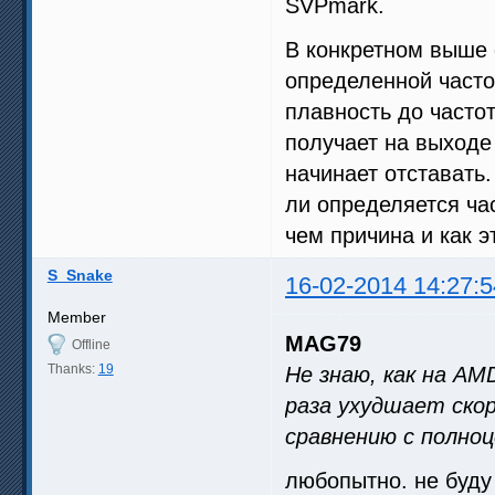
SVPmark.
В конкретном выше 
определенной часто
плавность до частот
получает на выходе 
начинает отставать
ли определяется час
чем причина и как э
S_Snake
16-02-2014 14:27:5
Member
MAG79
Offline
Thanks:
19
Не знаю, как на AM
раза ухудшает ско
сравнению с полно
любопытно. не буду 