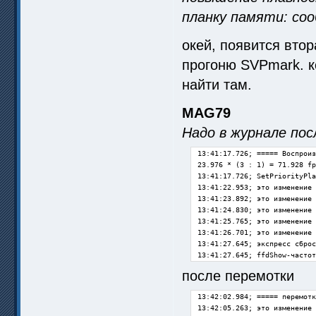
планку памяти: со
окей, появится вто
прогоню SVPmark. к
найти там.
MAG79
Надо в журнале пос
13:41:17.726; ===== Воспроиз
23.976 * (3 : 1) = 71.928 fp
13:41:17.726; SetPriorityPla
13:41:22.953; это изменение 
13:41:23.892; это изменение 
13:41:24.830; это изменение 
13:41:25.765; это изменение 
13:41:26.701; это изменение 
13:41:27.645; экспресс сброс
13:41:27.645; ffdShow-частот
после перемотки
13:42:02.984; ===== перемотк
13:42:05.263; это изменение 