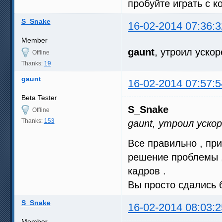
пробуйте играть с к
S_Snake
16-02-2014 07:36:3
Member
gaunt
, утроил уско
Offline
Thanks:
19
gaunt
16-02-2014 07:57:5
Beta Tester
S_Snake
Offline
Thanks:
153
gaunt, утроил ускор
Все правильно , при
решение проблемы ,
кадров .
Вы просто сдались 
S_Snake
16-02-2014 08:03:2
Member