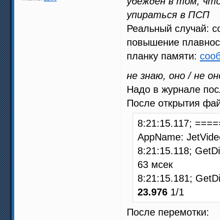
убеждён в том, чт
упираться в ПСП
Реальный случай: co
повышение плавност
планку памяти:
соо
не знаю, оно / не он
Надо в журнале пос
После открытия фа
8:21:15.117; ===
AppName: JetVide
8:21:15.118; Get
63 мсек
8:21:15.181; Get
23.976
1/1
После перемотки: