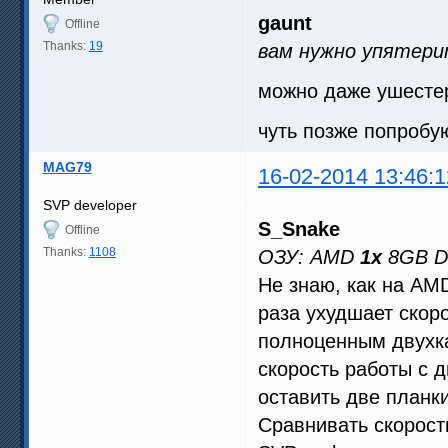
gaunt
Offline
Thanks:
19
вам нужно упятери
можно даже ушесте
чуть позже попробу
MAG79
16-02-2014 13:46:1
SVP developer
S_Snake
Offline
Thanks:
1108
ОЗУ: AMD
1x
8GB D
Не знаю, как на AMD
раза ухудшает скор
полноценным двухк
скорость работы с 
оставить две планк
Сравнивать скорос