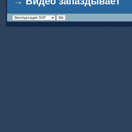
→
Видео запаздывает