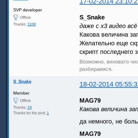
17-02-2014 23:10:2
13:42:43.702; это изменение 
13:42:46.514; это изменение 
SVP developer
13:42:50.264; это изменение 
S_Snake
13:42:51.202; это изменение 
Offline
13:42:51.202; экспресс сброс
Thanks:
1108
даже с x3 видео вс
13:42:51.202; ffdShow-частот
13:43:02.453; это изменение 
Какова величина за
13:43:03.389; это изменение 
13:43:04.326; это изменение 
Желательно еще скр
13:43:05.265; экспресс сброс
скрипт последнего з
13:43:05.266; ffdShow-частот
13:43:27.388; RefreshSVP

Возможно, виновато чис
13:43:27.390; ===== Ожидание
разбираемся.
S_Snake
18-02-2014 05:55:3
Member
MAG79
Offline
Thanks:
19
Какова величина за
Thanks for the post:
1
да немного, не бол
MAG79