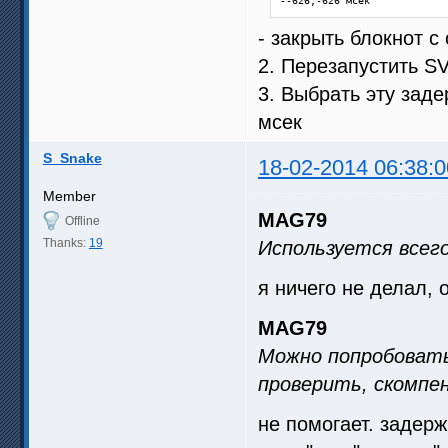
--626;-626 мсек
        lf = interpolate(inp
        rf = interpolate(inp
- закрыть блокнот 
        StackVertical(lf, rf
2. Перезапустить 
########### END OF MSMoothFp
distributor()
3. Выбрать эту заде
мсек
S_Snake
18-02-2014 06:38:0
Member
MAG79
Offline
Thanks:
19
Используется всего
я ничего не делал, 
MAG79
Можно попробовать
проверить, скомпен
не помогает. задерж