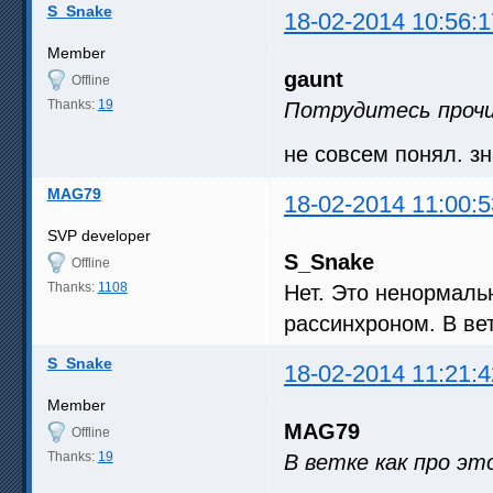
S_Snake
18-02-2014 10:56:1
Member
gaunt
Offline
Thanks:
19
Потрудитесь прочи
не совсем понял. з
MAG79
18-02-2014 11:00:5
SVP developer
S_Snake
Offline
Thanks:
1108
Нет. Это ненормальн
рассинхроном. В вет
S_Snake
18-02-2014 11:21:4
Member
MAG79
Offline
Thanks:
19
В ветке как про эт