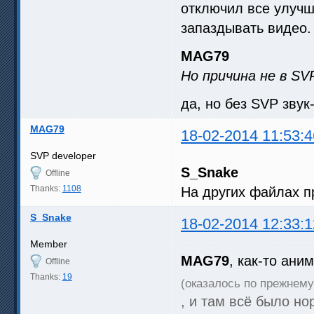
отключил все улучш
запаздывать видео.
MAG79
Но причина не в SVP
да, но без SVP звук
MAG79
18-02-2014 11:53:4
SVP developer
S_Snake
Offline
Thanks:
1108
На других файлах п
S_Snake
18-02-2014 12:33:1
Member
MAG79
, как-то ани
Offline
Thanks:
19
(оказалось по прежнему 
, и там всё было но