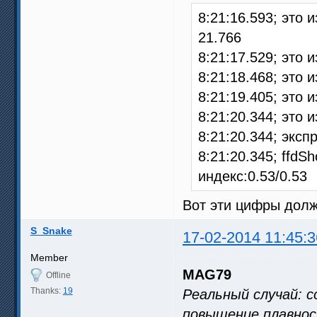
8:21:16.593; это
21.766
8:21:17.529; это 
8:21:18.468; это 
8:21:19.405; это 
8:21:20.344; это 
8:21:20.344; эксп
8:21:20.345; ffd
индекс:0.53/0.53
Вот эти цифры долж
S_Snake
17-02-2014 11:45:3
Member
MAG79
Offline
Thanks:
19
Реальный случай: co
повышение плавнос