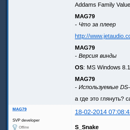
Addams Family Valu
MAG79
- Что за плеер
http://www.jetaudio.c
MAG79
- Версия винды
OS
: MS Windows 8.1
MAG79
- Используемые D
а где это глянуть? 
MAG79
18-02-2014 07:08:4
SVP developer
S_Snake
Offline