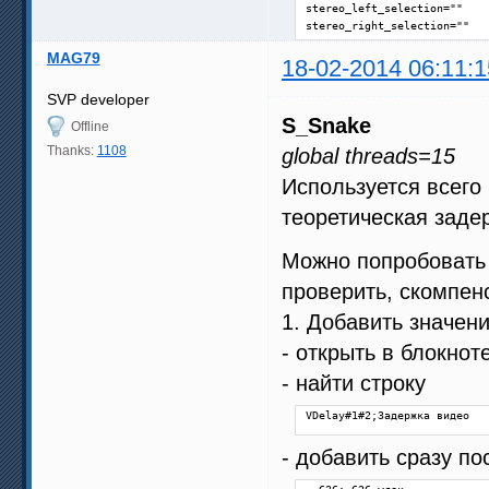
stereo_left_selection=""

stereo_right_selection=""

MAG79
########## BEGIN OF MSMoothF
18-02-2014 06:11:1
# This file is a part of Smo
# This is NOT the full AVS s
SVP developer
# JavaScript code that gener
S_Snake
Offline
function interpolate(clip sr
Thanks:
1108
global threads=15
{

Используется всего 
    input = crop_params=="" 
    input = resize_string=="
теоретическая задер
    super=SVSuper(input, sup
    vectors=SVAnalyse(super,
Можно попробовать 
    smooth=SVSmoothFps(input
проверить, скомпен
    return demo_mode==0 ? sm
1. Добавить значен
}

- открыть в блокнот
input=last

- найти строку
    stereo_type==0 ? eval(""
""") :     stereo_type==1 ||
VDelay#1#2;Задержка видео
        lf = interpolate(inp
        rf = interpolate(inp
- добавить сразу по
        StackHorizontal(lf, 
""") :     stereo_type==2 ||