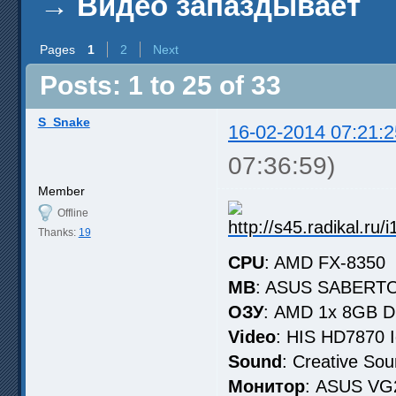
→
Видео запаздывает
Pages
1
2
Next
Posts: 1 to 25 of 33
S_Snake
16-02-2014 07:21:2
07:36:59)
Member
Offline
Thanks:
19
CPU
: AMD FX-8350
MB
: ASUS SABERTO
ОЗУ
: AMD 1x 8GB 
Video
: HIS HD7870
Sound
: Creative So
Монитор
: ASUS V