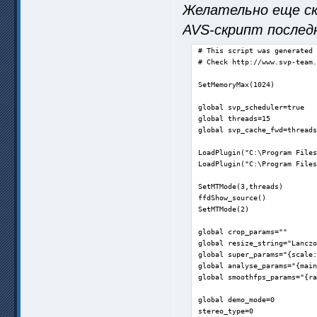
Желательно еще ск
AVS-скрипт последн
# This script was generated 
# Check http://www.svp-team.
SetMemoryMax(1024)

global svp_scheduler=true

global threads=15

global svp_cache_fwd=threads
LoadPlugin("C:\Program Files
LoadPlugin("C:\Program Files
SetMTMode(3,threads)

ffdShow_source()

SetMTMode(2)

global crop_params=""

global resize_string="Lanczo
global super_params="{scale:
global analyse_params="{main
global smoothfps_params="{ra
global demo_mode=0

stereo_type=0
