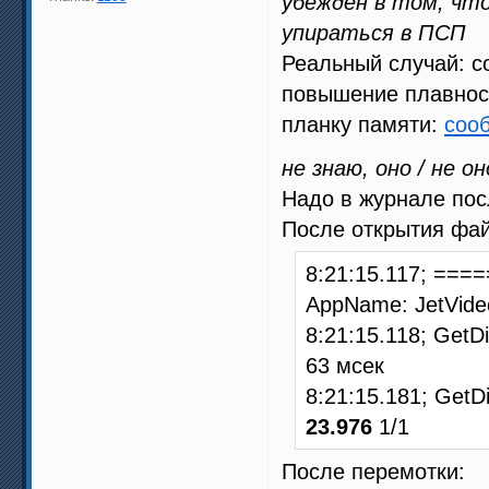
убеждён в том, чт
упираться в ПСП
Реальный случай: co
повышение плавност
планку памяти:
соо
не знаю, оно / не он
Надо в журнале пос
После открытия фа
8:21:15.117; ===
AppName: JetVide
8:21:15.118; Get
63 мсек
8:21:15.181; Get
23.976
1/1
После перемотки: