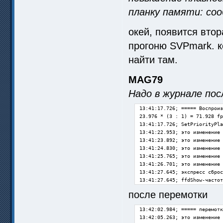
планку памяти: со
окей, появится вто
прогоню SVPmark. к
найти там.
MAG79
Надо в журнале пос
13:41:17.726; ===== Воспроиз
23.976 * (3 : 1) = 71.928 fp
13:41:17.726; SetPriorityPla
13:41:22.953; это изменение 
13:41:23.892; это изменение 
13:41:24.830; это изменение 
13:41:25.765; это изменение 
13:41:26.701; это изменение 
13:41:27.645; экспресс сброс
13:41:27.645; ffdShow-частот
после перемотки
13:42:02.984; ===== перемотк
13:42:05.263; это изменение 