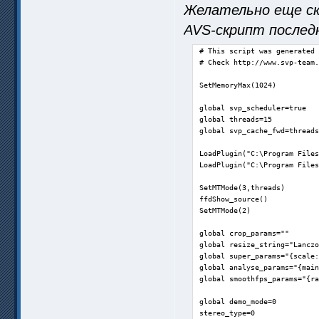
Желательно еще ск
AVS-скрипт последн
# This script was generated 
# Check http://www.svp-team.
SetMemoryMax(1024)

global svp_scheduler=true

global threads=15

global svp_cache_fwd=threads
LoadPlugin("C:\Program Files
LoadPlugin("C:\Program Files
SetMTMode(3,threads)

ffdShow_source()

SetMTMode(2)

global crop_params=""

global resize_string="Lanczo
global super_params="{scale:
global analyse_params="{main
global smoothfps_params="{ra
global demo_mode=0

stereo_type=0
