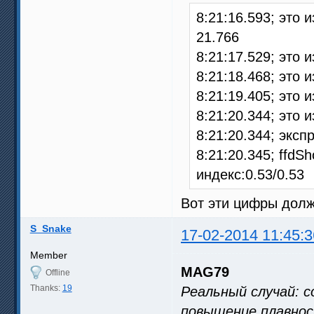
8:21:16.593; это
21.766
8:21:17.529; это 
8:21:18.468; это 
8:21:19.405; это 
8:21:20.344; это 
8:21:20.344; эксп
8:21:20.345; ffd
индекс:0.53/0.53
Вот эти цифры долж
S_Snake
17-02-2014 11:45:3
Member
MAG79
Offline
Thanks:
19
Реальный случай: co
повышение плавнос