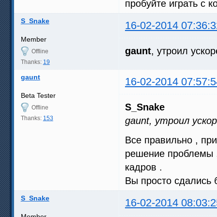
пробуйте играть с к
S_Snake
16-02-2014 07:36:3
Member
gaunt
, утроил уско
Offline
Thanks:
19
gaunt
16-02-2014 07:57:5
Beta Tester
S_Snake
Offline
Thanks:
153
gaunt, утроил ускор
Все правильно , при
решение проблемы ,
кадров .
Вы просто сдались 
S_Snake
16-02-2014 08:03:2
Member