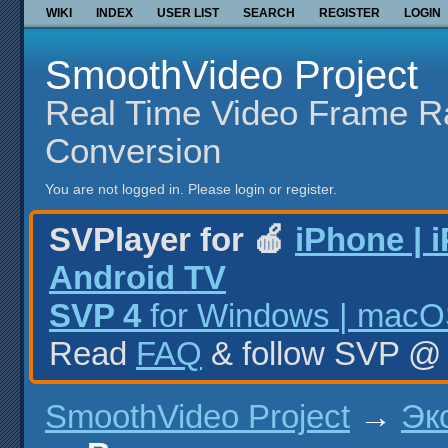
WIKI
INDEX
USER LIST
SEARCH
REGISTER
LOGIN
SmoothVideo Project
Real Time Video Frame R
Conversion
You are not logged in.
Please login or register.
SVPlayer for 🍎
iPhone | 
Android TV
SVP 4
for Windows | macOS
Read
FAQ
& follow SVP 
SmoothVideo Project
→
Эк