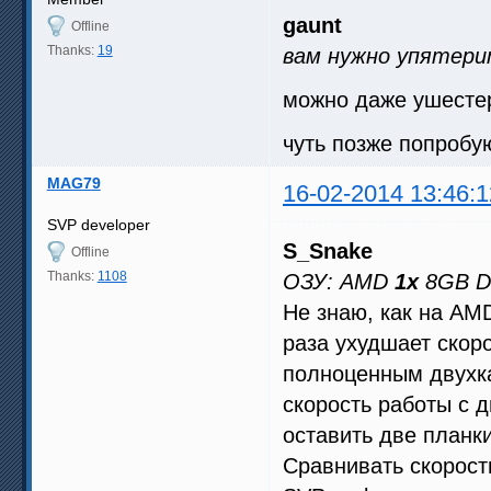
gaunt
Offline
Thanks:
19
вам нужно упятери
можно даже ушесте
чуть позже попробу
MAG79
16-02-2014 13:46:1
SVP developer
S_Snake
Offline
Thanks:
1108
ОЗУ: AMD
1x
8GB D
Не знаю, как на AMD
раза ухудшает скор
полноценным двухк
скорость работы с 
оставить две планк
Сравнивать скорос