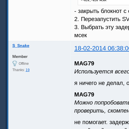
--626;-626 мсек
        lf = interpolate(inp
        rf = interpolate(inp
- закрыть блокнот 
        StackVertical(lf, rf
2. Перезапустить 
########### END OF MSMoothFp
distributor()
3. Выбрать эту заде
мсек
S_Snake
18-02-2014 06:38:0
Member
MAG79
Offline
Thanks:
19
Используется всего
я ничего не делал, 
MAG79
Можно попробовать
проверить, скомпен
не помогает. задерж