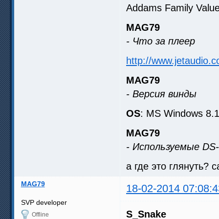
Addams Family Valu
MAG79
- Что за плеер
http://www.jetaudio.c
MAG79
- Версия винды
OS
: MS Windows 8.1
MAG79
- Используемые D
а где это глянуть? 
MAG79
18-02-2014 07:08:4
SVP developer
S_Snake
Offline