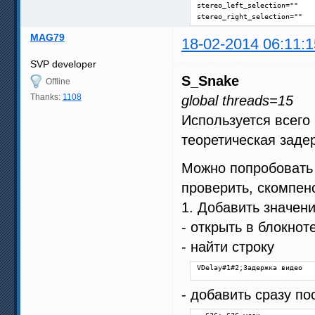
stereo_left_selection=""

stereo_right_selection=""

MAG79
########## BEGIN OF MSMoothF
18-02-2014 06:11:1
# This file is a part of Smo
# This is NOT the full AVS s
SVP developer
# JavaScript code that gener
S_Snake
Offline
function interpolate(clip sr
Thanks:
1108
global threads=15
{

Используется всего 
    input = crop_params=="" 
    input = resize_string=="
теоретическая задер
    super=SVSuper(input, sup
    vectors=SVAnalyse(super,
Можно попробовать 
    smooth=SVSmoothFps(input
проверить, скомпен
    return demo_mode==0 ? sm
1. Добавить значен
}

- открыть в блокнот
input=last

- найти строку
    stereo_type==0 ? eval(""
""") :     stereo_type==1 ||
VDelay#1#2;Задержка видео
        lf = interpolate(inp
        rf = interpolate(inp
- добавить сразу по
        StackHorizontal(lf, 
""") :     stereo_type==2 ||