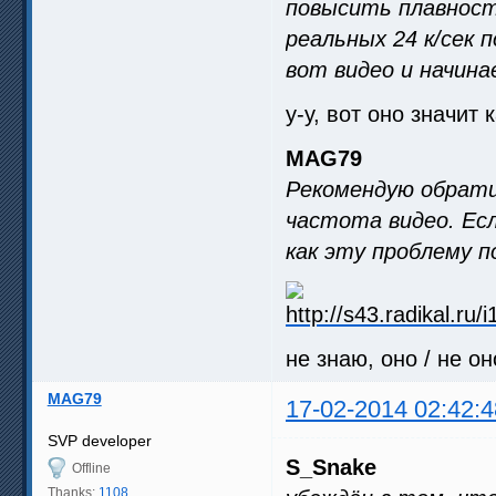
повысить плавность
реальных 24 к/сек 
вот видео и начин
у-у, вот оно значит
MAG79
Рекомендую обрати
частота видео. Ес
как эту проблему п
не знаю, оно / не он
MAG79
17-02-2014 02:42:4
SVP developer
S_Snake
Offline
Thanks:
1108