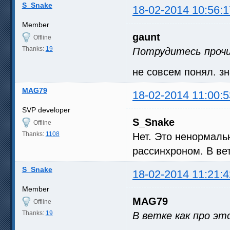
S_Snake
18-02-2014 10:56:1
Member
gaunt
Offline
Thanks:
19
Потрудитесь прочи
не совсем понял. з
MAG79
18-02-2014 11:00:5
SVP developer
S_Snake
Offline
Thanks:
1108
Нет. Это ненормальн
рассинхроном. В вет
S_Snake
18-02-2014 11:21:4
Member
MAG79
Offline
Thanks:
19
В ветке как про эт