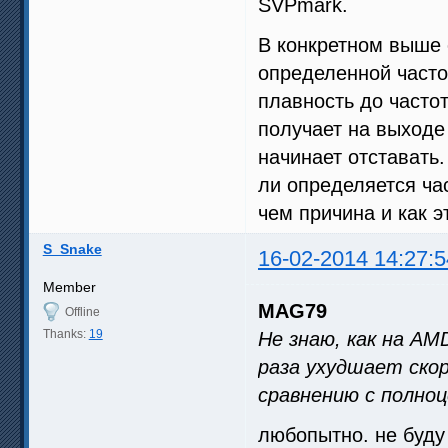
SVPmark.
В конкретном выше 
определенной часто
плавность до частот
получает на выходе 
начинает отставать
ли определяется час
чем причина и как э
S_Snake
16-02-2014 14:27:5
Member
MAG79
Offline
Thanks:
19
Не знаю, как на AM
раза ухудшает ско
сравнению с полно
любопытно. не буду 