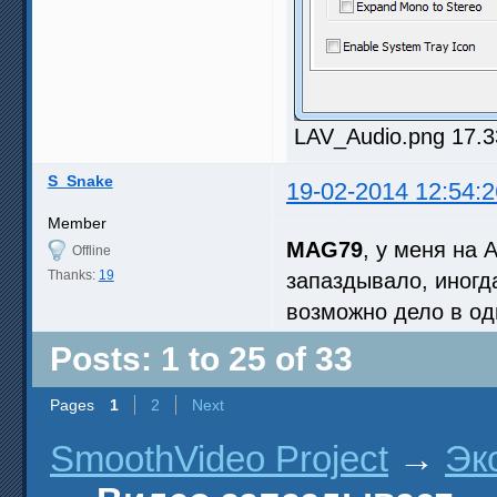
LAV_Audio.png 17.3
S_Snake
19-02-2014 12:54:2
Member
MAG79
, у меня на 
Offline
Thanks:
19
запаздывало, иногд
возможно дело в од
Posts: 1 to 25 of 33
Pages
1
2
Next
SmoothVideo Project
→
Эк