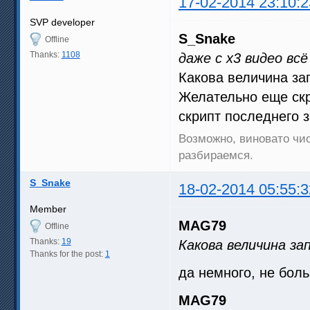
17-02-2014 23:10:2
13:42:43.702; это изменение 
13:42:46.514; это изменение 
SVP developer
13:42:50.264; это изменение 
S_Snake
13:42:51.202; это изменение 
Offline
13:42:51.202; экспресс сброс
Thanks:
1108
даже с x3 видео вс
13:42:51.202; ffdShow-частот
13:43:02.453; это изменение 
Какова величина за
13:43:03.389; это изменение 
13:43:04.326; это изменение 
Желательно еще скр
13:43:05.265; экспресс сброс
скрипт последнего з
13:43:05.266; ffdShow-частот
13:43:27.388; RefreshSVP

Возможно, виновато чис
13:43:27.390; ===== Ожидание
разбираемся.
S_Snake
18-02-2014 05:55:3
Member
MAG79
Offline
Thanks:
19
Какова величина за
Thanks for the post:
1
да немного, не бол
MAG79