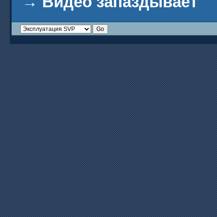
→
Видео запаздывает