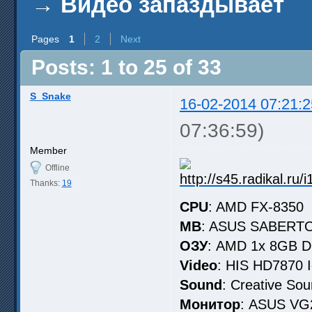
→
Видео запаздывает
Pages
1
2
Next
Posts: 1 to 25 of 33
S_Snake
16-02-2014 07:21:2
07:36:59)
Member
Offline
Thanks:
19
CPU
: AMD FX-8350
MB
: ASUS SABERTO
ОЗУ
: AMD 1x 8GB 
Video
: HIS HD7870
Sound
: Creative So
Монитор
: ASUS V