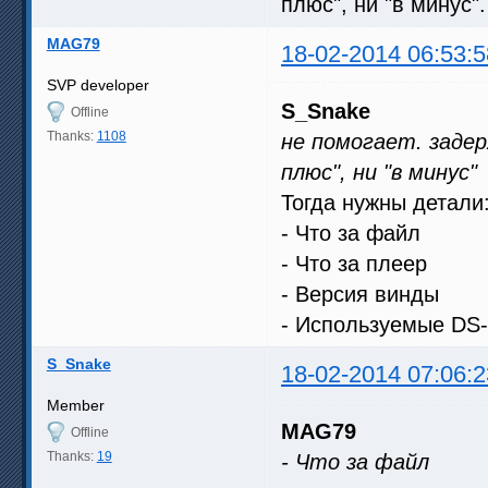
плюс", ни "в минус".
MAG79
18-02-2014 06:53:5
SVP developer
S_Snake
Offline
Thanks:
1108
не помогает. задер
плюс", ни "в минус"
Тогда нужны детали
- Что за файл
- Что за плеер
- Версия винды
- Используемые DS
S_Snake
18-02-2014 07:06:2
Member
MAG79
Offline
Thanks:
19
- Что за файл