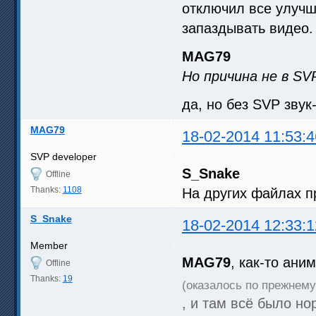
отключил все улучш
запаздывать видео.
MAG79
Но причина не в SVP
да, но без SVP звук
MAG79
18-02-2014 11:53:4
SVP developer
S_Snake
Offline
Thanks:
1108
На других файлах п
S_Snake
18-02-2014 12:33:1
Member
MAG79
, как-то ани
Offline
Thanks:
19
(оказалось по прежнему 
, и там всё было но