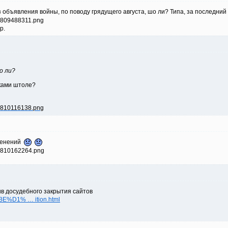
 объявления войны, по поводу грядущего августа, шо ли? Типа, за последни
р.
о ли?
иками штоле?
зменений
в досудебного закрытия сайтов
%BE%D1% … ition.html