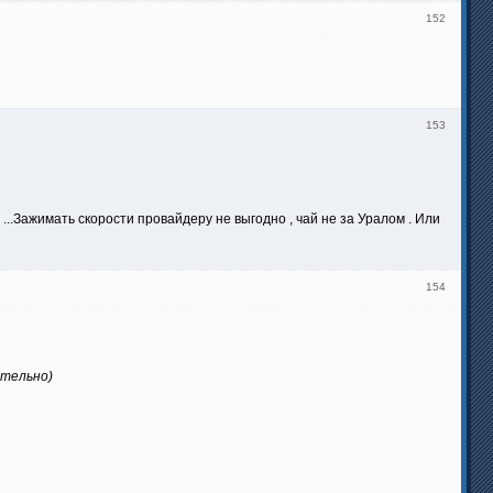
152
153
 ...Зажимать скорости провайдеру не выгодно , чай не за Уралом . Или
154
ательно)