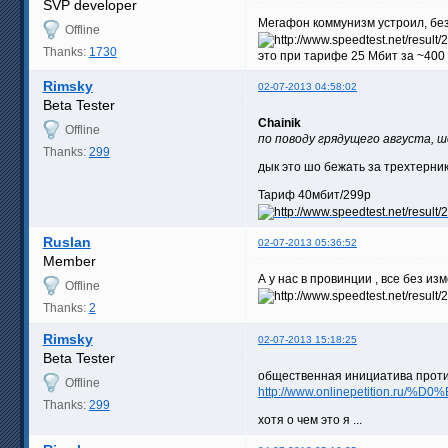
SVP developer
Мегафон коммунизм устроил, без
Offline
Thanks:
1730
это при тарифе 25 Мбит за ~400 
Rimsky
02-07-2013 04:58:02
Beta Tester
Chainik
Offline
по поводу грядущего августа, ш
Thanks:
299
дык это шо бежать за трехтерн
Тариф 40мбит/299р
Ruslan
02-07-2013 05:36:52
Member
А у нас в провинции , все без и
Offline
Thanks:
2
Rimsky
02-07-2013 15:18:25
Beta Tester
общественная инициатива проти
Offline
http://www.onlinepetition.ru/%D0
Thanks:
299
хотя о чем это я ...