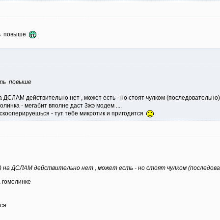
ять повыше
ять повыше
на ДСЛАМ действительно нет , может есть - но стоят чулком (последовательно)
линка - мегабит вполне даст 3жэ модем ....
 скооперируешься - тут тебе микротик и пригодится
) на ДСЛАМ действительно нет , может есть - но стоят чулком (последов
а гомолинке
тся