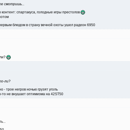
е смотришь...
ю контент: спартакуса, голодные игры престолов
потом
первым блюдом в страну вечной охоты ушел радеон 6950
-ли?
то-ли?
о - трое негров ночью грузят уголь
ак-то не внушает оптимизма на 42ST50
...
50