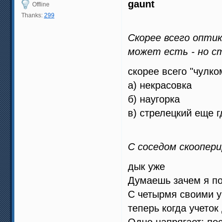
gaunt
Offline
Thanks:
299
Скорее всего опти
может есть - но с
скорее всего "чулко
а) некрасовка
б) наугорка
в) стрелецкий еще г
С соседом скоопер
дык уже
Думаешь зачем я по
С четырмя своими у
теперь когда учеток
Одно напрягает: по