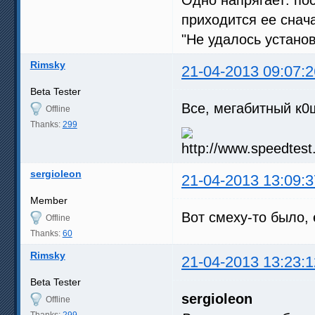
приходится ее снач
"Не удалось устано
Rimsky
21-04-2013 09:07:2
Beta Tester
Все, мегабитный к0
Offline
Thanks:
299
sergioleon
21-04-2013 13:09:3
Member
Вот смеху-то было,
Offline
Thanks:
60
Rimsky
21-04-2013 13:23:1
Beta Tester
sergioleon
Offline
Thanks:
299