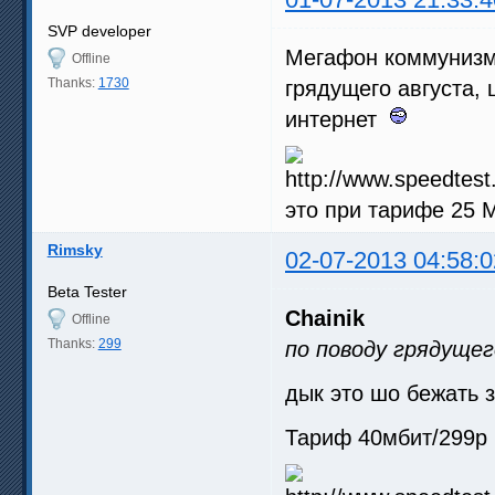
SVP developer
Мегафон коммунизм 
Offline
Thanks:
1730
грядущего августа,
интернет
это при тарифе 25 М
Rimsky
02-07-2013 04:58:0
Beta Tester
Chainik
Offline
Thanks:
299
по поводу грядущег
дык это шо бежать 
Тариф 40мбит/299р