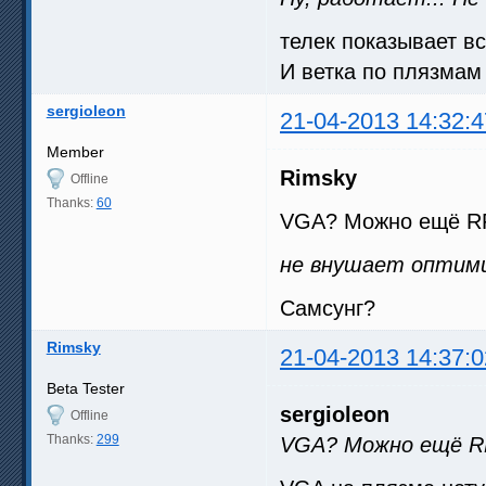
телек показывает вс
И ветка по плязмам
sergioleon
21-04-2013 14:32:4
Member
Rimsky
Offline
Thanks:
60
VGA? Можно ещё RF 
не внушает оптими
Самсунг?
Rimsky
21-04-2013 14:37:0
Beta Tester
sergioleon
Offline
Thanks:
299
VGA? Можно ещё R