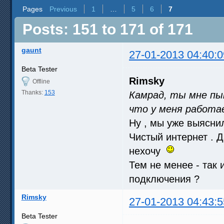
Pages
Previous
1
…
5
6
7
Posts: 151 to 171 of 171
gaunt
27-01-2013 04:40:0
Beta Tester
Rimsky
Offline
Thanks:
153
Камрад, ты мне пы
что у меня работ
Ну , мы уже выяснили
Чистый интернет . Д
нехочу
Тем не менее - так 
подключения ?
Rimsky
27-01-2013 04:43:5
Beta Tester