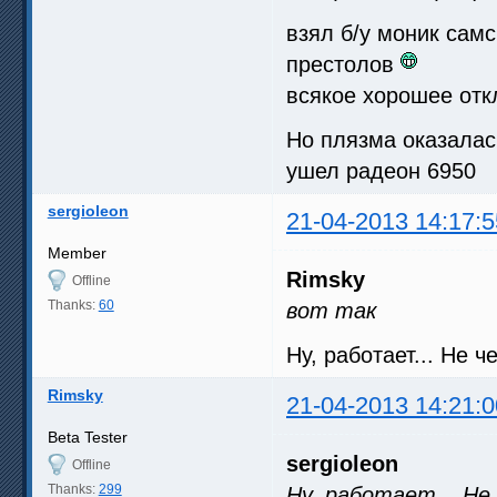
взял б/у моник самс
престолов
всякое хорошее от
Но плязма оказалас
ушел радеон 6950
sergioleon
21-04-2013 14:17:5
Member
Rimsky
Offline
Thanks:
60
вот так
Ну, работает... Не 
Rimsky
21-04-2013 14:21:0
Beta Tester
sergioleon
Offline
Thanks:
299
Ну, работает... Не