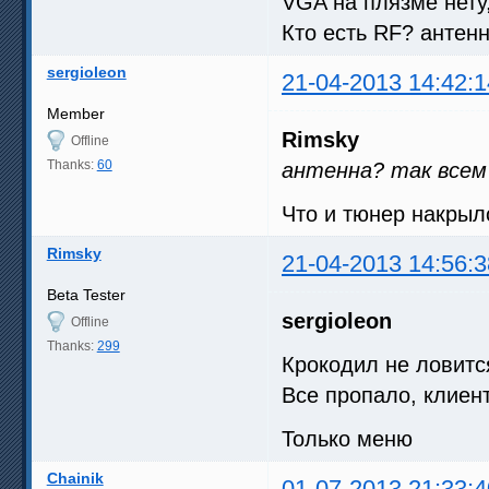
VGA на плязме нету
Кто есть RF? антен
sergioleon
21-04-2013 14:42:1
Member
Rimsky
Offline
Thanks:
60
антенна? так всем
Что и тюнер накрыл
Rimsky
21-04-2013 14:56:3
Beta Tester
sergioleon
Offline
Thanks:
299
Крокодил не ловится
Все пропало, клие
Только меню
Chainik
01-07-2013 21:33:4