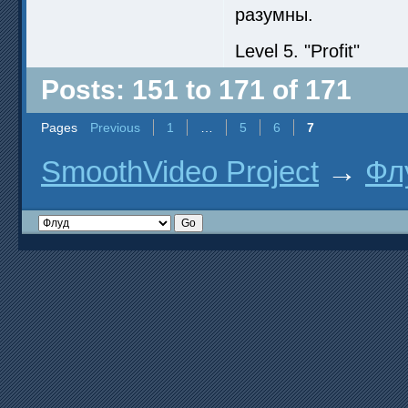
разумны.
Level 5. "Profit"
Posts: 151 to 171 of 171
Pages
Previous
1
…
5
6
7
SmoothVideo Project
→
Фл