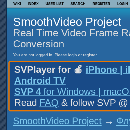
WIKI
INDEX
USER LIST
SEARCH
REGISTER
LOGIN
SmoothVideo Project
Real Time Video Frame R
Conversion
You are not logged in.
Please login or register.
SVPlayer for 🍎
iPhone | 
Android TV
SVP 4
for Windows | macOS
Read
FAQ
& follow SVP 
SmoothVideo Project
→
Фл