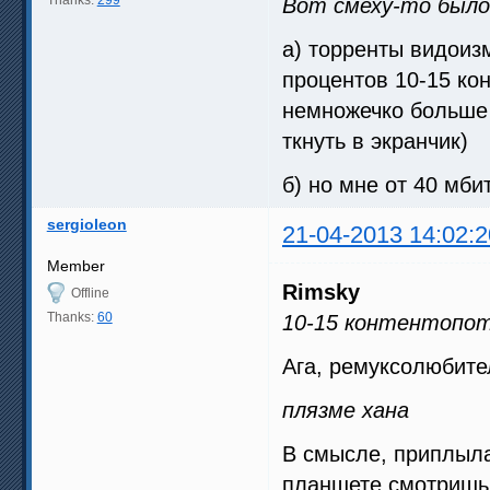
Вот смеху-то было
а) торренты видоиз
процентов 10-15 кон
немножечко больше 
ткнуть в экранчик)
б) но мне от 40 мб
sergioleon
21-04-2013 14:02:2
Member
Rimsky
Offline
Thanks:
60
10-15 контентопо
Ага, ремуксолюбител
плязме хана
В смысле, приплыл
планшете смотришь.