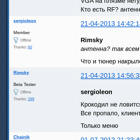
VGA на плязме нету
Кто есть RF? антен
sergioleon
21-04-2013 14:42:1
Member
Rimsky
Offline
Thanks:
60
антенна? так всем
Что и тюнер накрыл
Rimsky
21-04-2013 14:56:3
Beta Tester
sergioleon
Offline
Thanks:
299
Крокодил не ловится
Все пропало, клие
Только меню
Chainik
01-07-2013 21:33:4