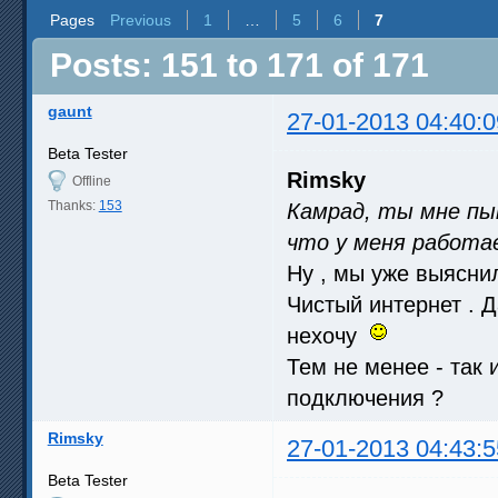
Pages
Previous
1
…
5
6
7
Posts: 151 to 171 of 171
gaunt
27-01-2013 04:40:0
Beta Tester
Rimsky
Offline
Thanks:
153
Камрад, ты мне пы
что у меня работ
Ну , мы уже выяснили
Чистый интернет . Д
нехочу
Тем не менее - так 
подключения ?
Rimsky
27-01-2013 04:43:5
Beta Tester