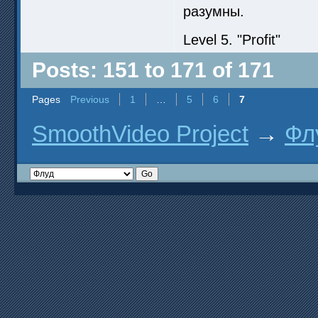
разумны.
Level 5. "Profit"
Posts: 151 to 171 of 171
Pages
Previous
1
…
5
6
7
SmoothVideo Project
→
Фл