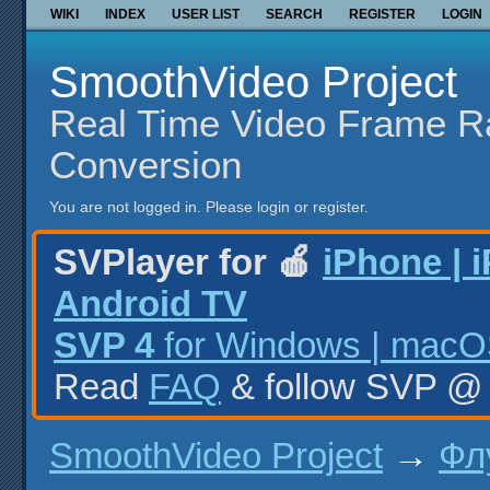
WIKI
INDEX
USER LIST
SEARCH
REGISTER
LOGIN
SmoothVideo Project
Real Time Video Frame R
Conversion
You are not logged in.
Please login or register.
SVPlayer for 🍎
iPhone | 
Android TV
SVP 4
for Windows | macOS
Read
FAQ
& follow SVP 
SmoothVideo Project
→
Фл