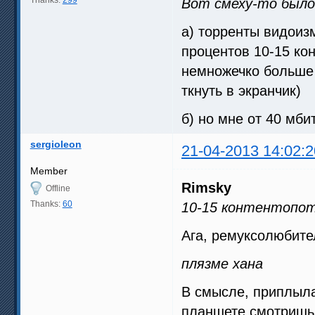
Вот смеху-то было
а) торренты видоиз
процентов 10-15 кон
немножечко больше 
ткнуть в экранчик)
б) но мне от 40 мб
sergioleon
21-04-2013 14:02:2
Member
Rimsky
Offline
Thanks:
60
10-15 контентопо
Ага, ремуксолюбител
плязме хана
В смысле, приплыл
планшете смотришь.