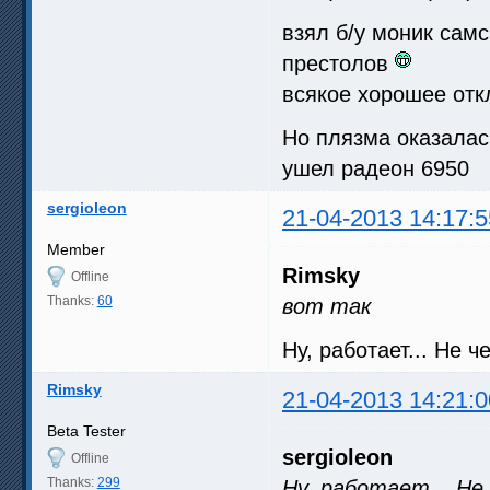
взял б/у моник самс
престолов
всякое хорошее от
Но плязма оказалас
ушел радеон 6950
sergioleon
21-04-2013 14:17:5
Member
Rimsky
Offline
Thanks:
60
вот так
Ну, работает... Не 
Rimsky
21-04-2013 14:21:0
Beta Tester
sergioleon
Offline
Thanks:
299
Ну, работает... Не