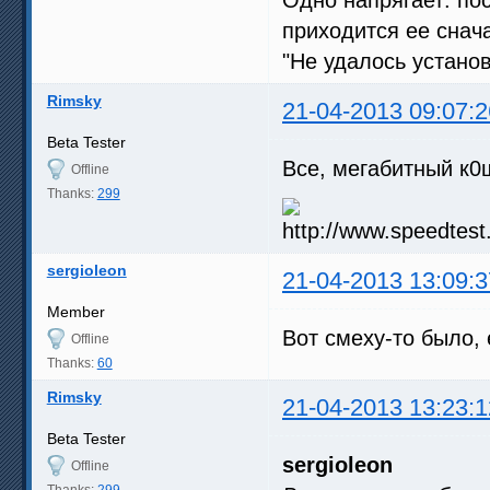
приходится ее снач
"Не удалось устано
Rimsky
21-04-2013 09:07:2
Beta Tester
Все, мегабитный к0
Offline
Thanks:
299
sergioleon
21-04-2013 13:09:3
Member
Вот смеху-то было,
Offline
Thanks:
60
Rimsky
21-04-2013 13:23:1
Beta Tester
sergioleon
Offline
Thanks:
299