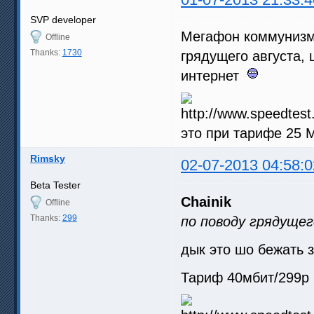
SVP developer
Мегафон коммунизм 
Offline
Thanks:
1730
грядущего августа,
интернет
это при тарифе 25 М
Rimsky
02-07-2013 04:58:0
Beta Tester
Chainik
Offline
Thanks:
299
по поводу грядущег
дык это шо бежать 
Тариф 40мбит/299р