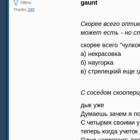
gaunt
Offline
Thanks:
299
Скорее всего опти
может есть - но с
скорее всего "чулко
а) некрасовка
б) наугорка
в) стрелецкий еще г
С соседом скоопер
дык уже
Думаешь зачем я по
С четырмя своими у
теперь когда учеток
Одно напрягает: по