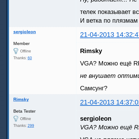
телек показывает вс
И ветка по плязмам
sergioleon
21-04-2013 14:32:4
Member
Rimsky
Offline
Thanks:
60
VGA? Можно ещё RF 
не внушает оптими
Самсунг?
Rimsky
21-04-2013 14:37:0
Beta Tester
sergioleon
Offline
Thanks:
299
VGA? Можно ещё R