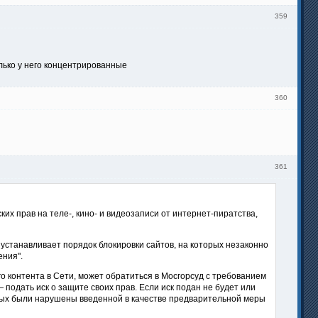
359
лько у него концентрированные
360
361
х прав на теле-, кино- и видеозаписи от интернет-пиратства,
устанавливает порядок блокировки сайтов, на которых незаконно
ния".
о контента в Сети, может обратиться в Мосгорсуд с требованием
 подать иск о защите своих прав. Если иск подан не будет или
орых были нарушены введенной в качестве предварительной меры