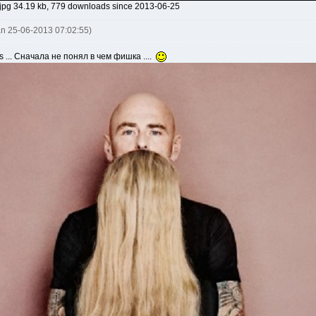
pg 34.19 kb, 779 downloads since 2013-06-25
an 25-06-2013 07:02:55)
s ... Сначала не понял в чем фишка ....