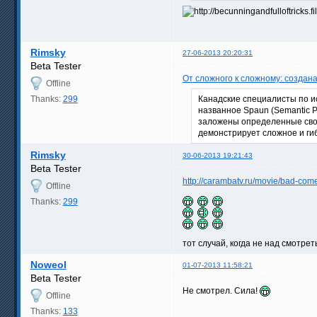
Rimsky
27-06-2013 20:20:31
Beta Tester
От сложного к сложному: создана
Offline
Thanks:
299
Канадские специалисты по и
названное Spaun (Semantic P
заложены определенные свой
демонстрирует сложное и ги
Rimsky
30-06-2013 19:21:43
Beta Tester
http://carambatv.ru/movie/bad-com
Offline
Thanks:
299
тот случай, когда не над смотре
Noweol
01-07-2013 11:58:21
Beta Tester
Не смотрел. Сила!
Offline
Thanks:
133