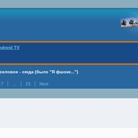
ndroid TV
селовое - сюда (было "Я фшоке...")
17
…
23
Next