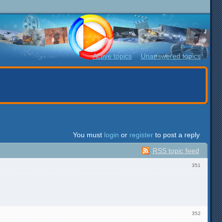
Active topics
Unanswered topics
You must
login
or
register
to post a reply
RSS topic feed
351
352