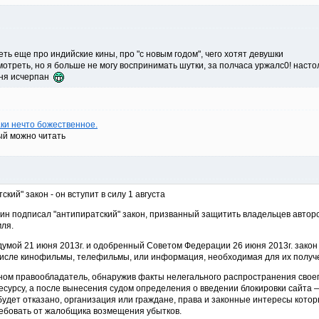
ь еще про индийские кины, про "с новым годом", чего хотят девушки
отреть, но я больше не могу воспринимать шутки, за полчаса уржалс0! насто
дня исчерпан
аки нечто божественное.
ый можно читать
кий" закон - он вступит в силу 1 августа
 подписал "антипиратский" закон, призванный защитить владельцев авторски
ля.
умой 21 июня 2013г. и одобренный Советом Федерации 26 июня 2013г. закон 
исле кинофильмы, телефильмы, или информация, необходимая для их получе
оном правообладатель, обнаружив факты нелегального распространения своег
ресурсу, а после вынесения судом определения о введении блокировки сайта —
 будет отказано, организация или граждане, права и законные интересы кот
ребовать от жалобщика возмещения убытков.