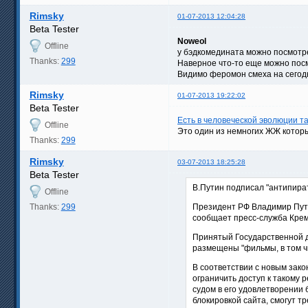
Rimsky
01-07-2013 12:04:28
Beta Tester
Noweol
Offline
у бэдкомедината можно посмотрет
Thanks:
299
Наверное что-то еще можно посм
Видимо феромон смеха на сего
Rimsky
01-07-2013 19:22:02
Beta Tester
Есть в человеческой эволюции т
Offline
Это один из немногих ЖЖ котор
Thanks:
299
Rimsky
03-07-2013 18:25:28
Beta Tester
В.Путин подписал "антипиратс
Offline
Thanks:
299
Президент РФ Владимир Путин
сообщает пресс-служба Крем
Принятый Государственной д
размещены "фильмы, в том ч
В соответствии с новым зак
ограничить доступ к такому 
судом в его удовлетворении
блокировкой сайта, смогут т