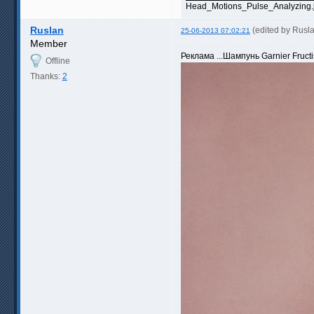
Head_Motions_Pulse_Analyzing.j
Ruslan
(edited by Rusl
25-06-2013 07:02:21
Member
Реклама ...Шампунь Garnier Fructi
Offline
Thanks:
2