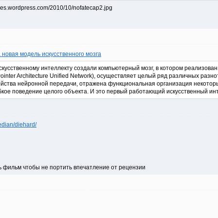
 новая модель искусственного мозга
скусственному интеллекту создали компьютерный мозг, в котором реализова
ointer Architecture Unified Network), осуществляет целый ряд различных разн
ства нейронной передачи, отражена функциональная организация некоторых 
бкое поведение целого объекта. И это первый работающий искусственный ин
edian/diehard/
ть фильм чтобы не портить впечатление от рецензии