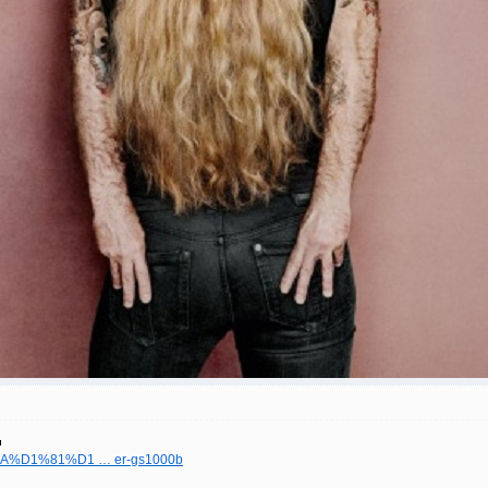
%BA%D1%81%D1 … er-gs1000b