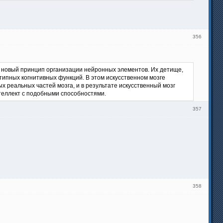
356
н новый принцип организации нейронных элементов. Их детище,
отипных когнитивных функций. В этом искусственном мозге
реальных частей мозга, и в результате искусственный мозг
теллект с подобными способностями.
357
358