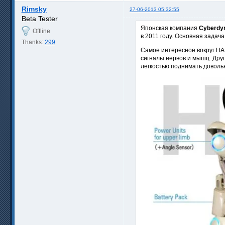
Rimsky
27-06-2013 05:32:55
Beta Tester
Японская компания
Cyberdyn
Offline
в 2011 году. Основная задач
Thanks:
299
Самое интересное вокруг HA
сигналы нервов и мышц. Друг
легкостью поднимать доволь