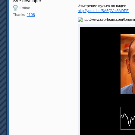
SVP developer
Измерение пульса по видео
Offline
http://youtu.be/SA5QVm8M9PE
Thanks:
1108