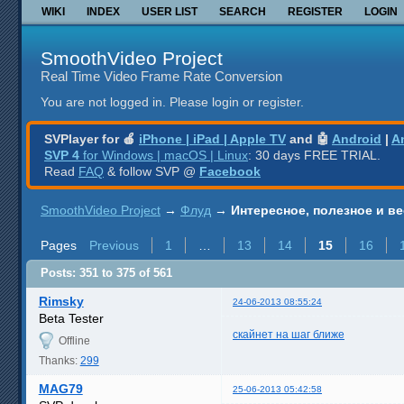
WIKI
INDEX
USER LIST
SEARCH
REGISTER
LOGIN
SmoothVideo Project
Real Time Video Frame Rate Conversion
You are not logged in.
Please login or register.
SVPlayer for 🍎
iPhone | iPad | Apple TV
and 🤖
Android
|
A
SVP 4
for Windows | macOS | Linux
: 30 days FREE TRIAL.
Read
FAQ
& follow SVP @
Facebook
SmoothVideo Project
→
Флуд
→
Интересное, полезное и ве
Pages
Previous
1
…
13
14
15
16
Posts: 351 to 375 of 561
Rimsky
24-06-2013 08:55:24
Beta Tester
скайнет на шаг ближе
Offline
Thanks:
299
MAG79
25-06-2013 05:42:58