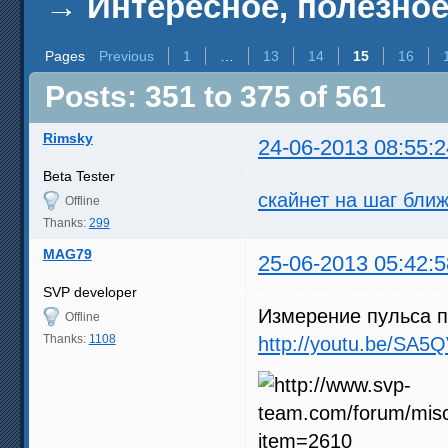
→
Интересное, полезное
Pages
Previous
1
…
13
14
15
16
Posts: 351 to 375 of 561
Rimsky
24-06-2013 08:55:2
Beta Tester
скайнет на шаг бли
Offline
Thanks:
299
MAG79
25-06-2013 05:42:5
SVP developer
Измерение пульса п
Offline
Thanks:
1108
http://youtu.be/SA