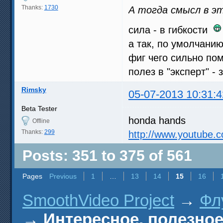
Thanks:
1730
А тогда смысл в э
сила - в гибкости
а так, по умолчанию
фиг чего сильно по
полез в "эксперт" -
Rimsky
05-07-2013 10:31:4
Beta Tester
honda hands
Offline
Thanks:
299
http://www.youtube
Posts: 351 to 375 of 561
Pages
Previous
1
…
13
14
15
16
SmoothVideo Project
→
Фл
→
Интересное, полезное