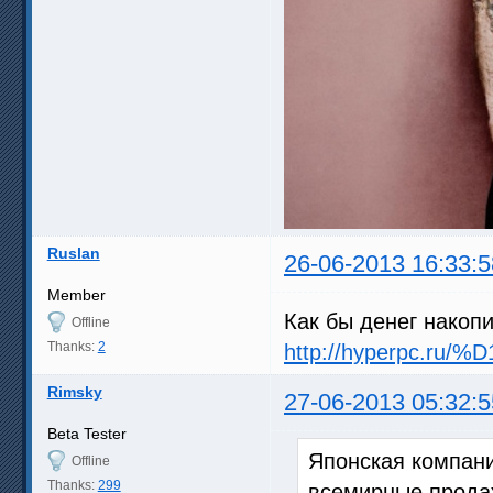
Ruslan
26-06-2013 16:33:5
Member
Как бы денег нако
Offline
Thanks:
2
http://hyperpc.r
Rimsky
27-06-2013 05:32:5
Beta Tester
Японская компан
Offline
Thanks:
299
всемирные продажи