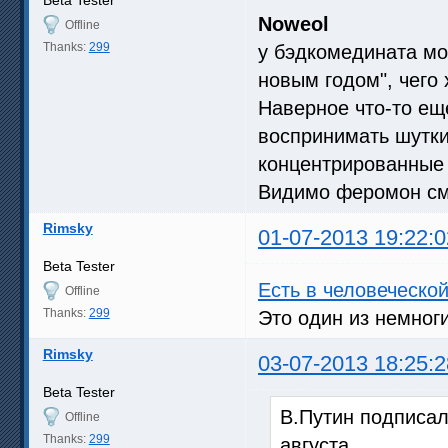
Beta Tester
Noweol
Offline
Thanks:
299
у бэдкомедината мо
новым годом", чего
Наверное что-то ещ
воспринимать шутки,
концентрированные
Видимо феромон см
Rimsky
01-07-2013 19:22:0
Beta Tester
Есть в человеческо
Offline
Thanks:
299
Это один из немног
Rimsky
03-07-2013 18:25:2
Beta Tester
В.Путин подписал 
Offline
Thanks:
299
августа