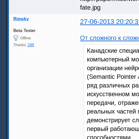
Rimsky
27-06-2013 20:20:3
Beta Tester
От сложного к слож
Offline
Thanks:
299
Канадские специа
компьютерный моз
организации нейр
(Semantic Pointer
ряд различных ра
искусственном м
передачи, отраже
реальных частей 
демонстрирует сл
первый работающ
способностями.