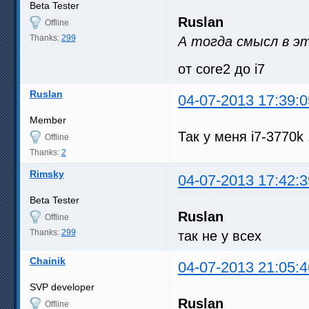
Beta Tester
Ruslan
Offline
Thanks:
299
А тогда смысл в э
от core2 до i7
Ruslan
04-07-2013 17:39:0
Member
Так у меня i7-3770k .
Offline
Thanks:
2
Rimsky
04-07-2013 17:42:3
Beta Tester
Ruslan
Offline
Thanks:
299
так не у всех
Chainik
04-07-2013 21:05:4
SVP developer
Ruslan
Offline