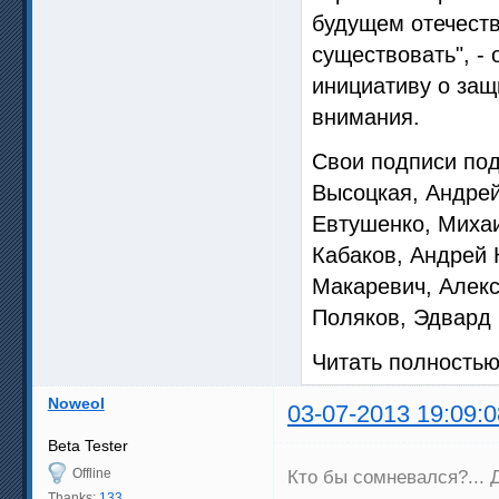
будущем отечеств
существовать", -
инициативу о защ
внимания.
Свои подписи по
Высоцкая, Андрей
Евтушенко, Миха
Кабаков, Андрей 
Макаревич, Алек
Поляков, Эдвард 
Читать полность
Noweol
03-07-2013 19:09:0
Beta Tester
Offline
Кто бы сомневался?... Д
Thanks:
133