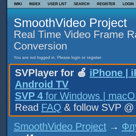
WIKI
INDEX
USER LIST
SEARCH
REGISTER
LOGIN
SmoothVideo Project
Real Time Video Frame R
Conversion
You are not logged in.
Please login or register.
SVPlayer for 🍎
iPhone | 
Android TV
SVP 4
for Windows | macOS
Read
FAQ
& follow SVP 
SmoothVideo Project
→
Фл