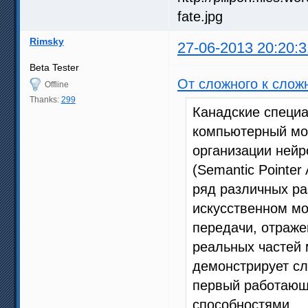
Rimsky
27-06-2013 20:20:3
Beta Tester
От сложного к слож
Offline
Thanks:
299
Канадские специа
компьютерный моз
организации нейр
(Semantic Pointer
ряд различных ра
искусственном м
передачи, отраже
реальных частей 
демонстрирует сл
первый работающ
способностями.