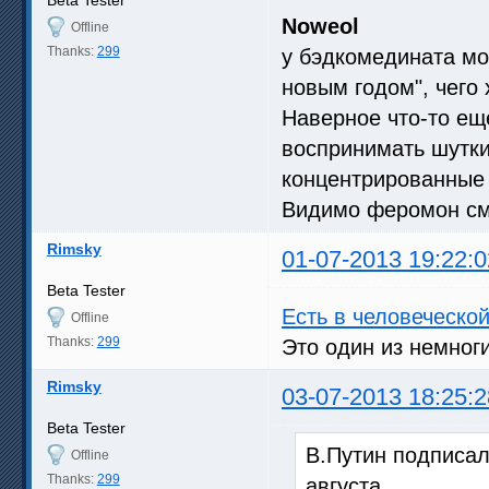
Beta Tester
Noweol
Offline
Thanks:
299
у бэдкомедината мо
новым годом", чего
Наверное что-то ещ
воспринимать шутки,
концентрированные
Видимо феромон см
Rimsky
01-07-2013 19:22:0
Beta Tester
Есть в человеческо
Offline
Thanks:
299
Это один из немног
Rimsky
03-07-2013 18:25:2
Beta Tester
В.Путин подписал 
Offline
Thanks:
299
августа