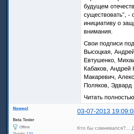
будущем отечеств
существовать", -
инициативу о защ
внимания.
Свои подписи по
Высоцкая, Андрей
Евтушенко, Миха
Кабаков, Андрей 
Макаревич, Алек
Поляков, Эдвард 
Читать полность
Noweol
03-07-2013 19:09:0
Beta Tester
Offline
Кто бы сомневался?... Д
Thanks:
133