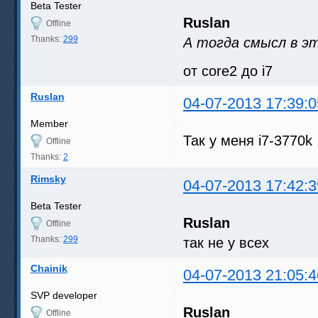
Beta Tester
Ruslan
Offline
Thanks:
299
А тогда смысл в э
от core2 до i7
Ruslan
04-07-2013 17:39:0
Member
Так у меня i7-3770k .
Offline
Thanks:
2
Rimsky
04-07-2013 17:42:3
Beta Tester
Ruslan
Offline
Thanks:
299
так не у всех
Chainik
04-07-2013 21:05:4
SVP developer
Ruslan
Offline