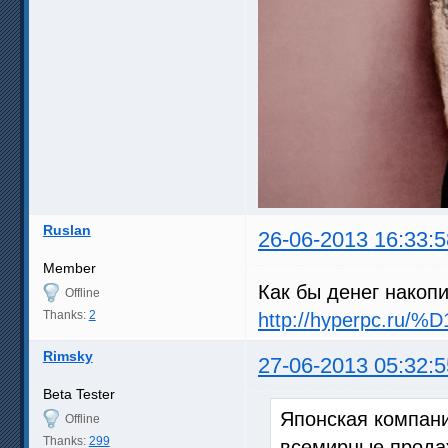
Ruslan
26-06-2013 16:33:5
Member
Как бы денег нако
Offline
Thanks:
2
http://hyperpc.r
Rimsky
27-06-2013 05:32:5
Beta Tester
Японская компан
Offline
Thanks:
299
всемирные продажи