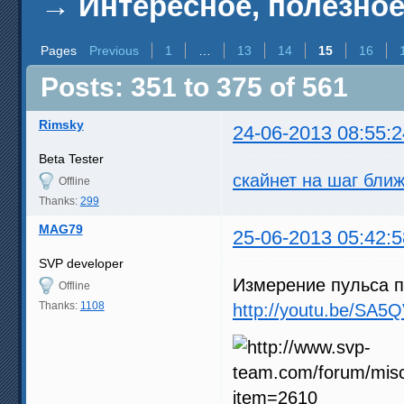
→
Интересное, полезное
Pages
Previous
1
…
13
14
15
16
Posts: 351 to 375 of 561
Rimsky
24-06-2013 08:55:2
Beta Tester
скайнет на шаг бли
Offline
Thanks:
299
MAG79
25-06-2013 05:42:5
SVP developer
Измерение пульса п
Offline
Thanks:
1108
http://youtu.be/SA