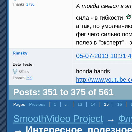
Thanks:
1730
А тогда смысл в э
сила - в гибкости
а так, по умолчанию
фиг чего сильно по
полез в "эксперт" -
Rimsky
05-07-2013 10:31:4
Beta Tester
honda hands
Offline
Thanks:
299
http://www.youtube
Posts: 351 to 375 of 561
Pages
Previous
1
…
13
14
15
16
SmoothVideo Project
→
Фл
→
Интересное, полезное