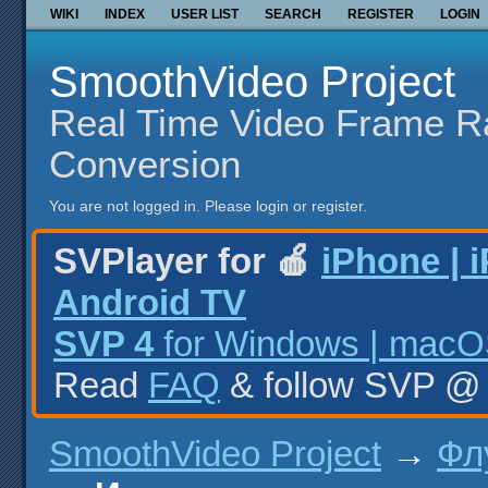
WIKI
INDEX
USER LIST
SEARCH
REGISTER
LOGIN
SmoothVideo Project
Real Time Video Frame R
Conversion
You are not logged in.
Please login or register.
SVPlayer for 🍎
iPhone | 
Android TV
SVP 4
for Windows | macOS
Read
FAQ
& follow SVP 
SmoothVideo Project
→
Фл