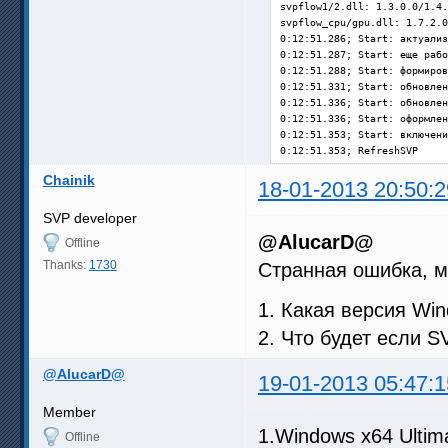
svpflow1/2.dll: 1.3.0.0/1.4.
svpflow_cpu/gpu.dll: 1.7.2.0
0:12:51.286; Start: актуализ
0:12:51.287; Start: еще рабо
0:12:51.288; Start: формиров
0:12:51.331; Start: обновлен
0:12:51.336; Start: обновлен
0:12:51.336; Start: оформлен
0:12:51.353; Start: включени
0:12:51.353; RefreshSVP

0:12:51.355; ===== Ожидание 
Chainik
0:12:51.355; Start: подготов
18-01-2013 20:50:2
0:12:51.855; ===== Обнаружен
0:12:51.856; GetDimensionAnd
SVP developer
0:12:51.978; GetDimensionAnd
@AlucarD@
Offline
0:12:51.981; T1T: начало

0:12:51.983; T1T: GetAllMedi
Thanks:
1730
Странная ошибка, 
0:12:51.984; T1T: SettingsPr
0:12:51.990; T1T: Настройка 
1. Какая версия Wi
0:12:51.991; T1T: WriteAllMe
0:12:51.991; SVPMgr: main "C
2. Что будет если 
0:12:52.366; ===== Воспроизв
25 * (12 : 5) = 60 fps

@AlucarD@
0:12:52.366; SetPriorityPlay
19-01-2013 05:47:1
0:12:52.732; Error: Повысить
C:\Program Files (x86)\SVP\S
Member
1.Windows x64 Ultim
Offline
. Длительность: 18604 мсек
