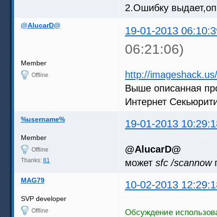
0:13:11.336; Error: Повысить
2.Ошибку выдает,о
Import: couldn't open "C:\Us
(ffdshow_filter_avisynth_scr
@AlucarD@
. Длительность: 8443 мсек

19-01-2013 06:10:3
0:13:19.779; это изменение F
0:13:20.717; это изменение F
06:21:06)
0:13:21.652; это изменение F
0:13:22.588; это изменение F
Member
0:13:23.524; это изменение F
http://imageshack.u
0:13:23.524; экспресс сброс 
Offline
0:13:23.524; частота стабили
Выше описанная про
Интернет Секьюрити
%username%
19-01-2013 10:29:1
Member
@AlucarD@
Offline
Thanks:
81
может
sfc /scannow
MAG79
10-02-2013 12:29:1
SVP developer
Offline
Обсуждение использова