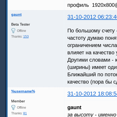
профиль 1920x800
[HandCrop=CustomCrop]       
[Borderlight=CustomLight]   
[VDelay=0]            Задерж
gaunt
31-10-2012 06:23:4
[ExDemo=0]            Демонс
[ExTearingTest=0]        Тес
Beta Tester
[EFrameDoubling=0]        Ав
[StopSmoothDelayOnRewind=1] 
По большому счету -
Offline
Thanks:
153
частоту думаю понят
ограничением числа
влияет на качество 
Другими словами - 
(ширины) имеет оди
Ближайший по поток
качество (пора бы с
%username%
31-10-2012 18:08:5
Member
gaunt
Offline
Thanks:
81
за высоту - именно