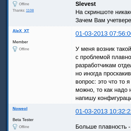
Slevest
Offline
Thanks:
1108
На скриншоте никако
Зачем Вам учетвер
AleX_XT
01-03-2013 07:56:0
Member
У меня возник такой
Offline
с проблемой плавнос
разработчикам отде
но иногда проскаки
вопрос: это что то 
можно, то как надо 
напишу конфигурац
Noweol
01-03-2013 10:32:2
Beta Tester
Больше плавность -
Offline