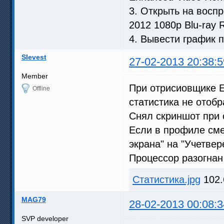
3. Открыть на восп
2012 1080p Blu-ray
4. Вывести график по
Slevest
27-02-2013 20:38:5
Member
При отрисиовщике En
Offline
статистика не отобр
Снял скриншот при о
Если в профиле сме
экрана" на "Учетве
Процессор разогнан
Статистика.jpg
102.
MAG79
28-02-2013 00:08:3
SVP developer