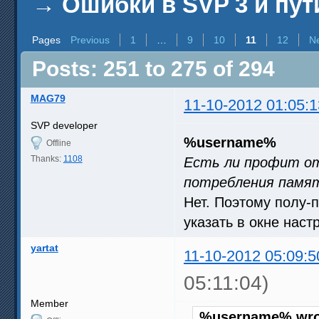
→
Ошибки в SVP 3 и пут
Pages
Previous
1
…
9
10
11
12
N
Posts: 251 to 275 of 294
MAG79
11-10-2012 01:05:1
SVP developer
%username%
Offline
Thanks:
1108
Есть ли профит от
потребления памя
Нет. Поэтому полу-п
указать в окне наст
yartat
11-10-2012 05:09:5
05:11:04)
Member
%username% wro