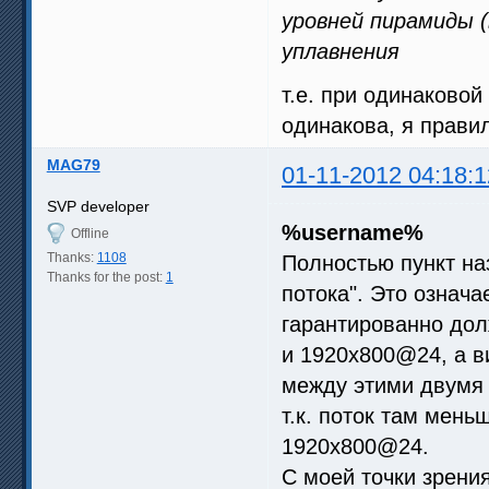
уровней пирамиды (
уплавнения
т.е. при одинаково
одинакова, я прави
MAG79
01-11-2012 04:18:1
SVP developer
%username%
Offline
Thanks:
1108
Полностью пункт н
Thanks for the post:
1
потока". Это означа
гарантированно до
и 1920x800@24, а в
между этими двумя 
т.к. поток там мен
1920x800@24.
С моей точки зрения