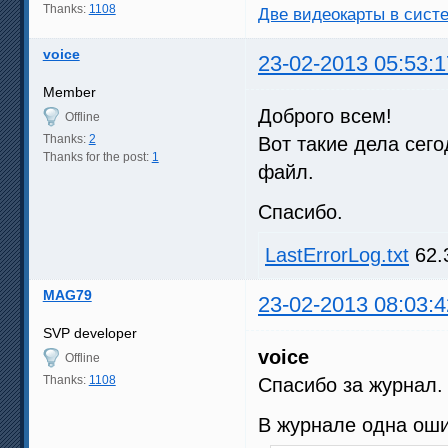
Thanks:
1108
Две видеокарты в систе
voice
23-02-2013 05:53:1
Member
Доброго всем!
Offline
Thanks:
2
Вот такие дела сег
Thanks for the post:
1
файл.
Спасибо.
LastErrorLog.txt
62.
MAG79
23-02-2013 08:03:4
SVP developer
voice
Offline
Thanks:
1108
Спасибо за журнал.
В журнале одна оши