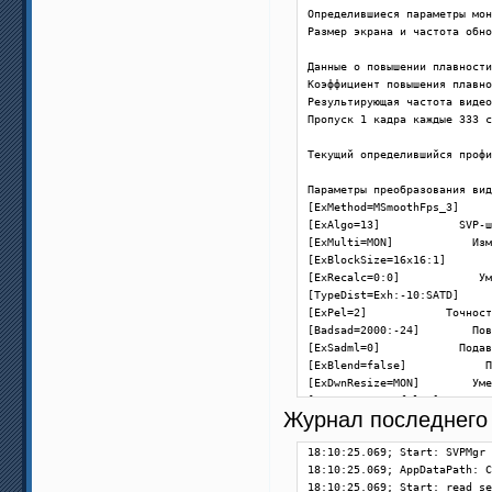
Определившиеся параметры мон
Размер экрана и частота обно
Данные о повышении плавности
Коэффициент повышения плавно
Результирующая частота видео
Пропуск 1 кадра каждые 333 с
Текущий определившийся профи
Параметры преобразования вид
[ExMethod=MSmoothFps_3]     
[ExAlgo=13]            SVP-ш
[ExMulti=MON]            Изм
[ExBlockSize=16x16:1]       
[ExRecalc=0:0]            Ум
[TypeDist=Exh:-10:SATD]     
[ExPel=2]            Точност
[Badsad=2000:-24]        Пов
[ExSadml=0]            Подав
[ExBlend=false]            П
[ExDwnResize=MON]        Уме
[ExConvertFps=false]        
Журнал последнего 
Параметры по меню

18:10:25.069; Start: SVPMgr 
[svp_libflowgpu=1]        GP
18:10:25.069; AppDataPath: C
[ExThreads=0]            Кол
18:10:25.069; Start: read se
[StereoMode=0]            Ст