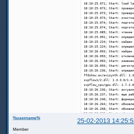
18:10:25.071; Start: load la
[HandCrop=None]            П
18:10:25.073; Start: проверк
[Borderlight=None]        По
18:10:25.073; Start: проверк
[BorderlightZoom=5]        Ш
18:10:25.073; Start: очистка
[BorderlightType=8:8:100:1] 
18:10:25.074; Start: подгото
[VDelay=0]            Задерж
18:10:25.074; Start: подгото
[ExDemo=0]            Демонс
18:10:25.089; Start: чтение 
[ExTearingTest=0]        Тес
18:10:25.091; Start: определ
[EFrameDoubling=0]        Ав
18:10:25.224; Start: найден 
[StopSmoothDelayOnRewind=1] 
18:10:25.224; Start: определ
18:10:26.093; Start: найден 
18:10:26.093; Start: отключе
18:10:26.093; Start: изменен
18:10:26.093; Start: регистр
18:10:26.236; Start: определ
ffdshow.ax/avisynth.dll: 1.3
svpflow1/2.dll: 1.3.3.0/1.4.
svpflow_cpu/gpu.dll: 1.7.2.0
18:10:26.236; Start: актуали
18:10:26.237; Start: еще раб
18:10:26.240; Start: формиро
18:10:26.264; Start: обновле
18:10:26.268; Start: обновле
18:10:26.268; Start: оформле
%username%
18:10:26.273; Updates: прове
25-02-2013 14:25:5
18:10:26.275; Start: включен
18:10:26.275; RefreshSVP

Member
18:10:26.277; ===== Ожидание