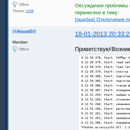
Offline
Обсуждение проблемы н
Thanks:
1108
перенесено в тему:
[ошибка] Отключение п
@AlucarD@
18-01-2013 20:33:2
Member
Приветствую!Возник
Offline
0:12:50.378; Start: SVPMgr 3
0:12:50.379; Start: read set
0:12:50.379; Start: load lan
0:12:50.379; Start: очистка 
0:12:50.380; Start: подготов
0:12:50.385; Start: подготов
0:12:50.386; Start: чтение ф
0:12:50.387; Start: определе
0:12:51.259; Start: найден м
0:12:51.260; Start: отключен
0:12:51.260; Start: изменени
0:12:51.260; Start: регистра
0:12:51.261; Start: проверка
0:12:51.261; Start: проверка
0:12:51.286; Start: определе
ffdshow.ax/avisynth.dll: 1.3