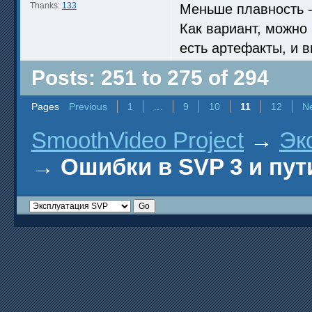
Thanks:
133
Меньше плавность -
Как вариант, можно 
есть артефакты, и 
Posts: 251 to 275 of 294
Pages
Previous
1
…
9
10
11
12
N
SmoothVideo Project
→
Эк
→
Ошибки в SVP 3 и пут