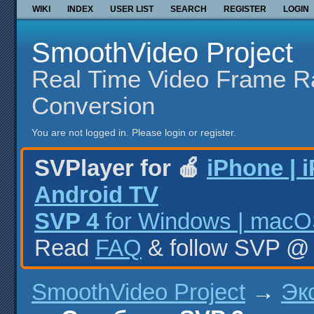
WIKI
INDEX
USER LIST
SEARCH
REGISTER
LOGIN
SmoothVideo Project
Real Time Video Frame R
Conversion
You are not logged in.
Please login or register.
SVPlayer for 🍎
iPhone | 
Android TV
SVP 4
for Windows | macOS
Read
FAQ
& follow SVP 
SmoothVideo Project
→
Эк