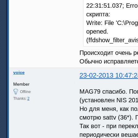
22:31:51.037; Err
скрипта:
Write: File 'C:\Pr
opened.
(ffdshow_filter_avis
Происходит очень р
Обычно исправляет
voice
23-02-2013 10:47:2
Member
MAG79 спасибо. По
Offline
Thanks:
2
(установлен NIS 201
Но для меня, как по
смотрю sattv (36*).
Так вот - при перек
периодически вешае