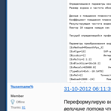
Определившиеся параметры мон
Размер экрана и частота обно
Данные о повышении плавности
Коэффициент повышения плавно
Результирующая частота видео
Повтор 10 кадров каждую сек 
Текущий определившийся профи
Параметры преобразования вид
[ExMethod=MSmoothFps_3]     
[ExAlgo=13]            SVP-ш
[Bicubic=1]            Интер
[ExMulti=2:1:2]            И
[ExBlockSize=16x16:2]       
[ExRecalc=65000:8]        Ум
[TypeDist=Exh:-10:SATD]     
[ExPel=2]            Точност
[Badsad=2000:-24]        Пов
[ExSadml=0]            Подав
%username%
[ExBlend=false]            П
31-10-2012 06:11:3
[ExDwnResize=MON]        Уме
[ExConvertFps=false]        
Member
Переформулирую во
Offline
Параметры по меню

[svp_libflowgpu=1]        GP
Thanks:
81
величине потока
чт
[ExThreads=0]            Кол