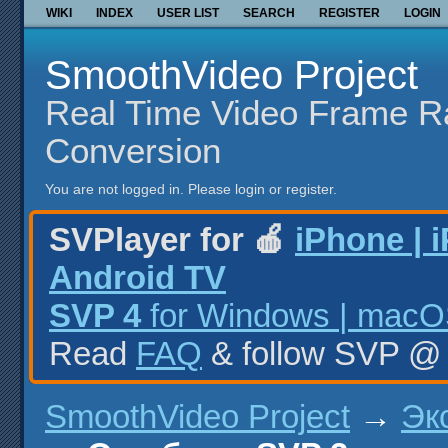
WIKI
INDEX
USER LIST
SEARCH
REGISTER
LOGIN
SmoothVideo Project
Real Time Video Frame R
Conversion
You are not logged in.
Please login or register.
SVPlayer for 🍎
iPhone | 
Android TV
SVP 4
for Windows | macOS
Read
FAQ
& follow SVP 
SmoothVideo Project
→
Эк