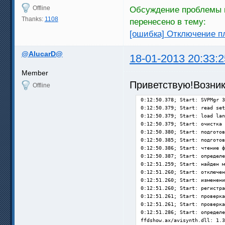
Offline
Обсуждение проблемы н
Thanks:
1108
перенесено в тему:
[ошибка] Отключение п
@AlucarD@
18-01-2013 20:33:2
Member
Приветствую!Возник
Offline
0:12:50.378; Start: SVPMgr 3
0:12:50.379; Start: read set
0:12:50.379; Start: load lan
0:12:50.379; Start: очистка 
0:12:50.380; Start: подготов
0:12:50.385; Start: подготов
0:12:50.386; Start: чтение ф
0:12:50.387; Start: определе
0:12:51.259; Start: найден м
0:12:51.260; Start: отключен
0:12:51.260; Start: изменени
0:12:51.260; Start: регистра
0:12:51.261; Start: проверка
0:12:51.261; Start: проверка
0:12:51.286; Start: определе
ffdshow.ax/avisynth.dll: 1.3