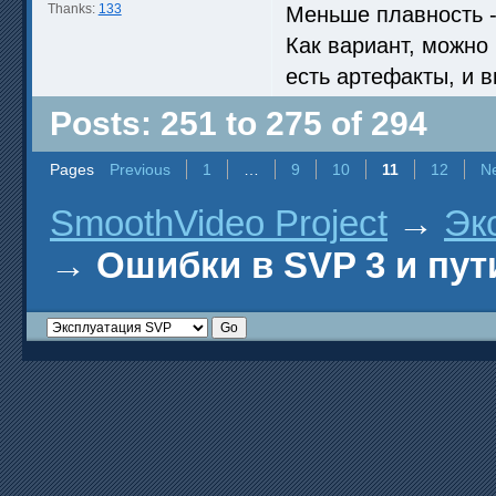
Thanks:
133
Меньше плавность -
Как вариант, можно 
есть артефакты, и 
Posts: 251 to 275 of 294
Pages
Previous
1
…
9
10
11
12
N
SmoothVideo Project
→
Эк
→
Ошибки в SVP 3 и пут