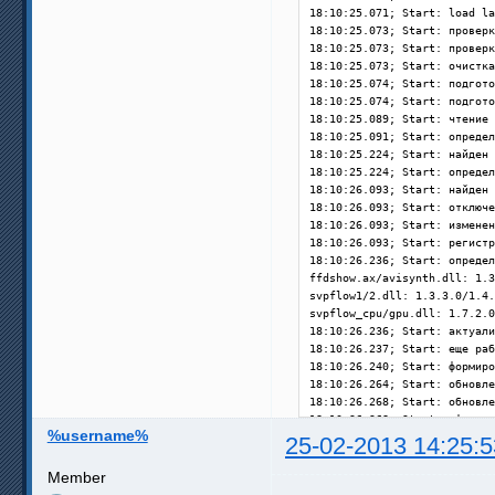
18:10:25.071; Start: load la
[HandCrop=None]            П
18:10:25.073; Start: проверк
[Borderlight=None]        По
18:10:25.073; Start: проверк
[BorderlightZoom=5]        Ш
18:10:25.073; Start: очистка
[BorderlightType=8:8:100:1] 
18:10:25.074; Start: подгото
[VDelay=0]            Задерж
18:10:25.074; Start: подгото
[ExDemo=0]            Демонс
18:10:25.089; Start: чтение 
[ExTearingTest=0]        Тес
18:10:25.091; Start: определ
[EFrameDoubling=0]        Ав
18:10:25.224; Start: найден 
[StopSmoothDelayOnRewind=1] 
18:10:25.224; Start: определ
18:10:26.093; Start: найден 
18:10:26.093; Start: отключе
18:10:26.093; Start: изменен
18:10:26.093; Start: регистр
18:10:26.236; Start: определ
ffdshow.ax/avisynth.dll: 1.3
svpflow1/2.dll: 1.3.3.0/1.4.
svpflow_cpu/gpu.dll: 1.7.2.0
18:10:26.236; Start: актуали
18:10:26.237; Start: еще раб
18:10:26.240; Start: формиро
18:10:26.264; Start: обновле
18:10:26.268; Start: обновле
18:10:26.268; Start: оформле
%username%
18:10:26.273; Updates: прове
25-02-2013 14:25:5
18:10:26.275; Start: включен
18:10:26.275; RefreshSVP

Member
18:10:26.277; ===== Ожидание