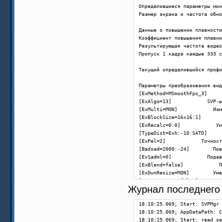
Определившиеся параметры мон
Размер экрана и частота обно
Данные о повышении плавности
Коэффициент повышения плавно
Результирующая частота видео
Пропуск 1 кадра каждые 333 с
Текущий определившийся профи
Параметры преобразования вид
[ExMethod=MSmoothFps_3]     
[ExAlgo=13]            SVP-ш
[ExMulti=MON]            Изм
[ExBlockSize=16x16:1]       
[ExRecalc=0:0]            Ум
[TypeDist=Exh:-10:SATD]     
[ExPel=2]            Точност
[Badsad=2000:-24]        Пов
[ExSadml=0]            Подав
[ExBlend=false]            П
[ExDwnResize=MON]        Уме
[ExConvertFps=false]        
Журнал последнего 
Параметры по меню

18:10:25.069; Start: SVPMgr 
[svp_libflowgpu=1]        GP
18:10:25.069; AppDataPath: C
[ExThreads=0]            Кол
18:10:25.069; Start: read se
[StereoMode=0]            Ст