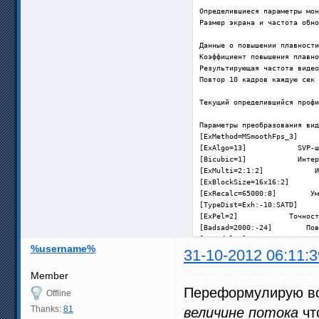
Определившиеся параметры мон
Размер экрана и частота обно
Данные о повышении плавности
Коэффициент повышения плавно
Результирующая частота видео
Повтор 10 кадров каждую сек 
Текущий определившийся профи
Параметры преобразования вид
[ExMethod=MSmoothFps_3]     
[ExAlgo=13]            SVP-ш
[Bicubic=1]            Интер
[ExMulti=2:1:2]            И
[ExBlockSize=16x16:2]       
[ExRecalc=65000:8]        Ум
[TypeDist=Exh:-10:SATD]     
[ExPel=2]            Точност
[Badsad=2000:-24]        Пов
[ExSadml=0]            Подав
%username%
[ExBlend=false]            П
31-10-2012 06:11:3
[ExDwnResize=MON]        Уме
[ExConvertFps=false]        
Member
Переформулирую во
Offline
Параметры по меню

[svp_libflowgpu=1]        GP
Thanks:
81
величине потока
чт
[ExThreads=0]            Кол