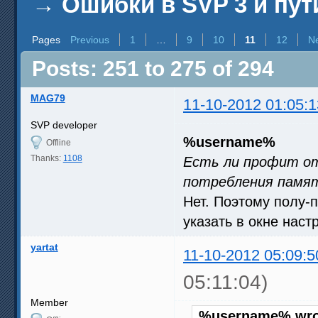
→
Ошибки в SVP 3 и пут
Pages
Previous
1
…
9
10
11
12
N
Posts: 251 to 275 of 294
MAG79
11-10-2012 01:05:1
SVP developer
%username%
Offline
Thanks:
1108
Есть ли профит от
потребления памя
Нет. Поэтому полу-п
указать в окне наст
yartat
11-10-2012 05:09:5
05:11:04)
Member
%username% wro