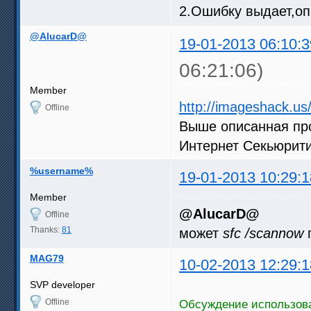
0:13:11.336; Error: Повысить
2.Ошибку выдает,о
Import: couldn't open "C:\Us
(ffdshow_filter_avisynth_scr
@AlucarD@
. Длительность: 8443 мсек

19-01-2013 06:10:3
0:13:19.779; это изменение F
0:13:20.717; это изменение F
06:21:06)
0:13:21.652; это изменение F
0:13:22.588; это изменение F
Member
0:13:23.524; это изменение F
http://imageshack.u
0:13:23.524; экспресс сброс 
Offline
0:13:23.524; частота стабили
Выше описанная про
Интернет Секьюрити
%username%
19-01-2013 10:29:1
Member
@AlucarD@
Offline
Thanks:
81
может
sfc /scannow
MAG79
10-02-2013 12:29:1
SVP developer
Offline
Обсуждение использова