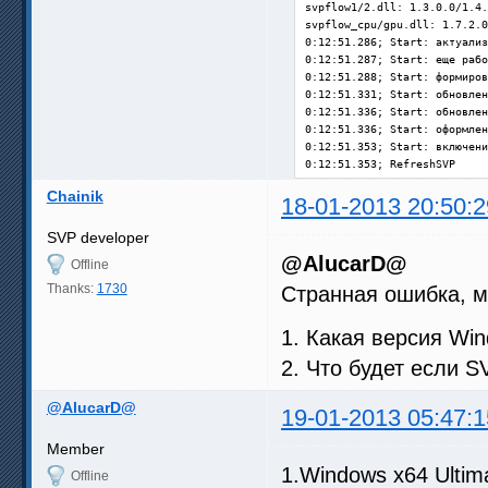
svpflow1/2.dll: 1.3.0.0/1.4.
svpflow_cpu/gpu.dll: 1.7.2.0
0:12:51.286; Start: актуализ
0:12:51.287; Start: еще рабо
0:12:51.288; Start: формиров
0:12:51.331; Start: обновлен
0:12:51.336; Start: обновлен
0:12:51.336; Start: оформлен
0:12:51.353; Start: включени
0:12:51.353; RefreshSVP

0:12:51.355; ===== Ожидание 
Chainik
0:12:51.355; Start: подготов
18-01-2013 20:50:2
0:12:51.855; ===== Обнаружен
0:12:51.856; GetDimensionAnd
SVP developer
0:12:51.978; GetDimensionAnd
@AlucarD@
Offline
0:12:51.981; T1T: начало

0:12:51.983; T1T: GetAllMedi
Thanks:
1730
Странная ошибка, 
0:12:51.984; T1T: SettingsPr
0:12:51.990; T1T: Настройка 
1. Какая версия Wi
0:12:51.991; T1T: WriteAllMe
0:12:51.991; SVPMgr: main "C
2. Что будет если 
0:12:52.366; ===== Воспроизв
25 * (12 : 5) = 60 fps

@AlucarD@
0:12:52.366; SetPriorityPlay
19-01-2013 05:47:1
0:12:52.732; Error: Повысить
C:\Program Files (x86)\SVP\S
Member
1.Windows x64 Ultim
Offline
. Длительность: 18604 мсек
