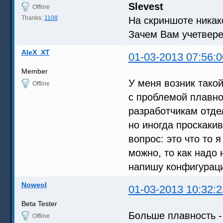
Slevest
Offline
Thanks:
1108
На скриншоте никако
Зачем Вам учетвер
AleX_XT
01-03-2013 07:56:0
Member
У меня возник такой
Offline
с проблемой плавнос
разработчикам отде
но иногда проскаки
вопрос: это что то 
можно, то как надо 
напишу конфигурац
Noweol
01-03-2013 10:32:2
Beta Tester
Больше плавность -
Offline