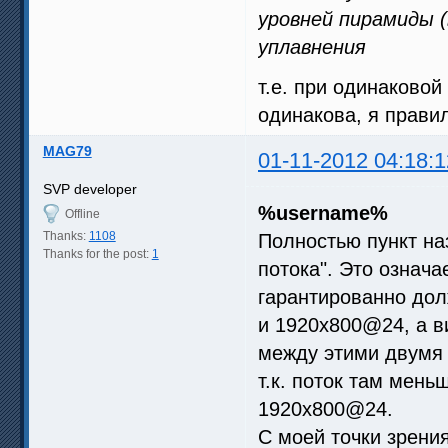
уровней пирамиды (
уплавнения
т.е. при одинаково
одинакова, я прави
MAG79
01-11-2012 04:18:1
SVP developer
%username%
Offline
Thanks:
1108
Полностью пункт н
Thanks for the post:
1
потока". Это означа
гарантированно до
и 1920x800@24, а в
между этими двумя 
т.к. поток там мен
1920x800@24.
С моей точки зрения