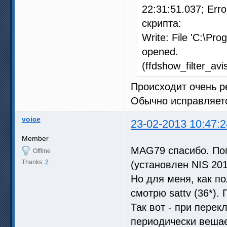
22:31:51.037; Err
скрипта:
Write: File 'C:\Pr
opened.
(ffdshow_filter_avis
Происходит очень р
Обычно исправляет
voice
23-02-2013 10:47:2
Member
MAG79 спасибо. По
Offline
Thanks:
2
(установлен NIS 201
Но для меня, как по
смотрю sattv (36*).
Так вот - при перек
периодически вешае