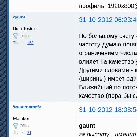
профиль 1920x800
[HandCrop=CustomCrop]       
[Borderlight=CustomLight]   
[VDelay=0]            Задерж
gaunt
31-10-2012 06:23:4
[ExDemo=0]            Демонс
[ExTearingTest=0]        Тес
Beta Tester
[EFrameDoubling=0]        Ав
[StopSmoothDelayOnRewind=1] 
По большому счету -
Offline
Thanks:
153
частоту думаю понят
ограничением числа
влияет на качество 
Другими словами - 
(ширины) имеет оди
Ближайший по поток
качество (пора бы с
%username%
31-10-2012 18:08:5
Member
gaunt
Offline
Thanks:
81
за высоту - именно