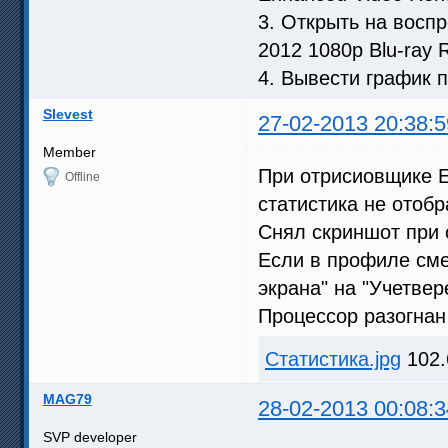
3. Открыть на восп
2012 1080p Blu-ray
4. Вывести график по
Slevest
27-02-2013 20:38:5
Member
При отрисиовщике En
Offline
статистика не отобр
Снял скриншот при о
Если в профиле сме
экрана" на "Учетве
Процессор разогнан
Статистика.jpg
102.
MAG79
28-02-2013 00:08:3
SVP developer