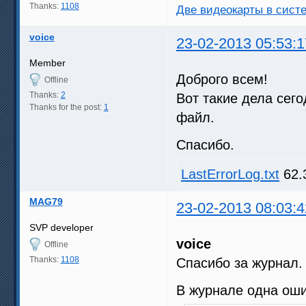
Thanks:
1108
Две видеокарты в систе
voice
23-02-2013 05:53:1
Member
Доброго всем!
Offline
Thanks:
2
Вот такие дела сег
Thanks for the post:
1
файл.
Спасибо.
LastErrorLog.txt
62.
MAG79
23-02-2013 08:03:4
SVP developer
voice
Offline
Thanks:
1108
Спасибо за журнал.
В журнале одна оши