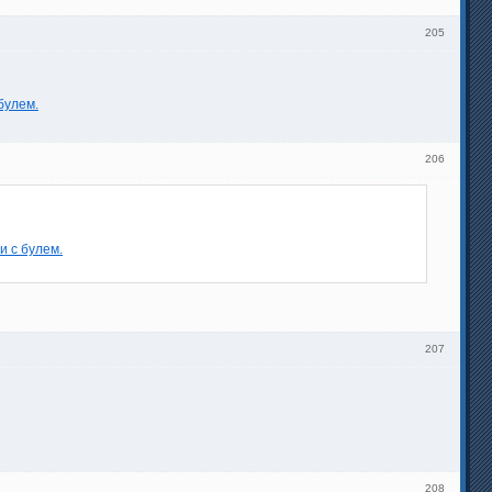
205
булем.
206
и с булем.
207
208