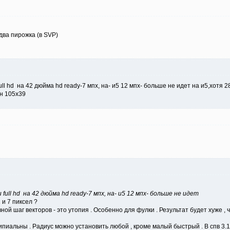
 два пирожка (в SVP)
full hd на 42 дюйма hd ready-7 мпх, на- и5 12 мпх- больше не идет на и5,хотя
ан 105х39
full hd на 42 дюйма hd ready-7 мпх, на- и5 12 мпх- больше не идет
 и 7 пиксел ?
овной шаг векторов - это утопия . Особенно для фулки . Результат будет хуже
иальны . Радиус можно установить любой , кроме малый быстрый . В спв 3.1