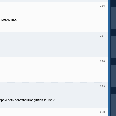
216
 предметно.
217
218
219
тором есть собственное уплавнение ?
220