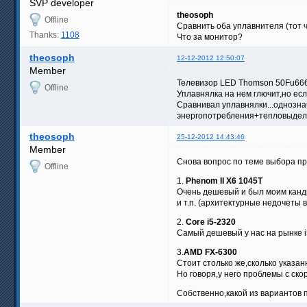
SVP developer
theosoph
Offline
Сравнить оба уплавнителя (тот ч
Thanks:
1108
Что за монитор?
theosoph
12-12-2012 12:50:07
Member
Телевизор LED Thomson 50Fu666
Offline
Уплавнялка на нем глючит,но если
Сравнивал уплавнялки...однозна
энергопотребления+тепловыделе
theosoph
25-12-2012 14:43:46
Member
Снова вопрос по теме выбора пр
Offline
1.
Phenom II X6 1045T
Очень дешевый и был моим канди
и т.п. (архитектурные недочеты в
2.
Core i5-2320
Самый дешевый у нас на рынке i5
3.
AMD FX-6300
Стоит столько же,сколько указа
Но говоря,у него проблемы с ск
Собственно,какой из вариантов п