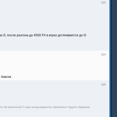
223
к i3, после разгона до 4500 FX в играх дотягиваются до i5
224
 баксов .
225
что бы купленный 4 года назад радиатор справлялся, будучи обдуваем