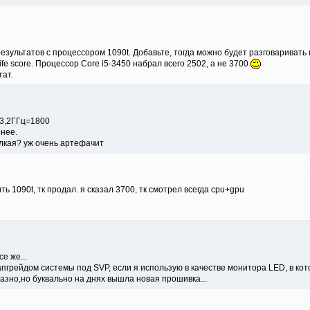
езультатов с процессором 1090t. Добавьте, тогда можно будет разговаривать
fe score. Процессор Core i5-3450 набрал всего 2502, а не 3700
тат.
 3,2ГГц=1800
нее.
елкая? уж очень артефачит
ь 1090t, тк продал. я сказал 3700, тк смотрел всегда cpu+gpu
е же...
апгрейдом системы под SVP, если я использую в качестве монитора LED, в ко
зно,но буквально на днях вышла новая прошивка...