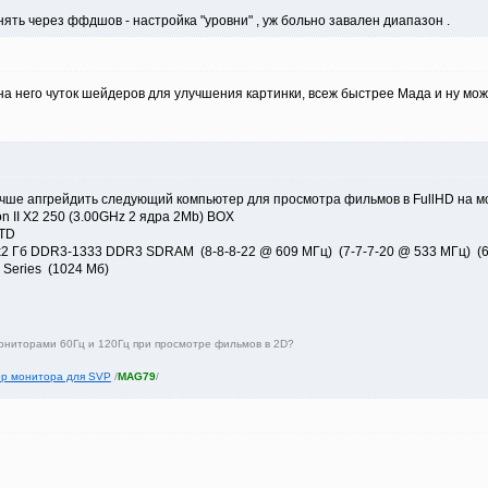
ть через ффдшов - настройка "уровни" , уж больно завален диапазон .
на него чуток шейдеров для улучшения картинки, всеж быстрее Мада и ну може
учше апгрейдить следующий компьютер для просмотра фильмов в FullHD на мо
n II X2 250 (3.00GHz 2 ядра 2Mb) BOX
7TD
х2 Гб DDR3-1333 DDR3 SDRAM (8-8-8-22 @ 609 МГц) (7-7-7-20 @ 533 МГц) (
 Series (1024 Мб)
ониторами 60Гц и 120Гц при просмотре фильмов в 2D?
р монитора для SVP
/
MAG79
/