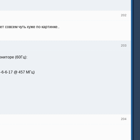
202
т совсем чуть хуже по картинке..
203
ниторе (60Гц):
6-6-6-17 @ 457 МГц)
204