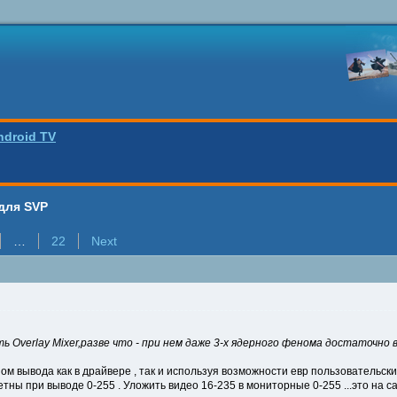
ndroid TV
для SVP
…
22
Next
Overlay Mixer,разве что - при нем даже 3-х ядерного фенома достаточно 
ом вывода как в драйвере , так и используя возможности евр пользовательск
тны при выводе 0-255 . Уложить видео 16-235 в мониторные 0-255 ...это на 