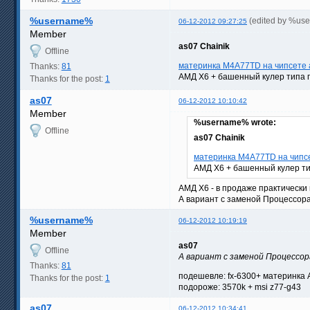
%username%
(edited by %us
06-12-2012 09:27:25
Member
as07
Chainik
Offline
материнка M4A77TD на чипсете а
Thanks:
81
АМД Х6 + башенный кулер типа п
Thanks for the post:
1
as07
06-12-2012 10:10:42
Member
%username% wrote:
Offline
as07
Chainik
материнка M4A77TD на чипсет
АМД Х6 + башенный кулер ти
АМД Х6 - в продаже практически н
А вариант с заменой Процессора
%username%
06-12-2012 10:19:19
Member
as07
Offline
А вариант с заменой Процессор
Thanks:
81
подешевле: fx-6300+ материнка 
Thanks for the post:
1
подороже: 3570k + msi z77-g43
as07
06-12-2012 10:34:41