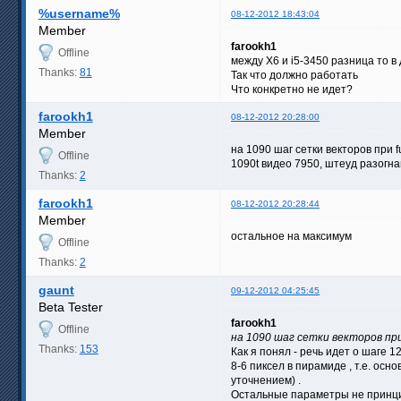
%username%
08-12-2012 18:43:04
Member
farookh1
Offline
между Х6 и i5-3450 разница то в
Thanks:
81
Так что должно работать
Что конкретно не идет?
farookh1
08-12-2012 20:28:00
Member
на 1090 шаг сетки векторов при 
Offline
1090t видео 7950, штеуд разогн
Thanks:
2
farookh1
08-12-2012 20:28:44
Member
остальное на максимум
Offline
Thanks:
2
gaunt
09-12-2012 04:25:45
Beta Tester
farookh1
Offline
на 1090 шаг сетки векторов при 
Thanks:
153
Как я понял - речь идет о шаге 12
8-6 пиксел в пирамиде , т.е. осн
уточнением) .
Остальные параметры не принцип