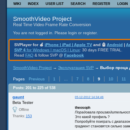
WIKI
INDEX
USER LIST
SEARCH
REGISTER
LOGIN
SmoothVideo Project
Real Time Video Frame Rate Conversion
You are not logged in.
Please login or register.
SVPlayer for 🍎
iPhone | iPad | Apple TV
and 🤖
Android
|
A
SVP 4
for Windows | macOS | Linux
: 30 days FREE TRIAL.
Read
FAQ
& follow SVP @
Facebook
SmoothVideo Project
→
Эксплуатация SVP
→
Выбор проца 
Pages
Previous
1
…
7
8
9
10
11
Posts: 201 to 225 of 538
gaunt
05-12-2012 14:34:46
Beta Tester
theosoph
Offline
Порадовала производительность 
Thanks:
153
Это какой профиль ?
Попробуйте поиграть с диапазон
градиент становятся сильно заме