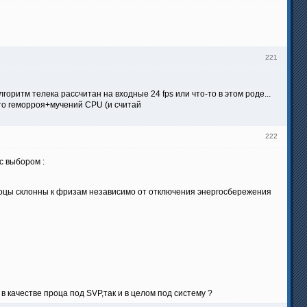
221
горитм телека рассчитан на входные 24 fps или что-то в этом роде...
это геморроя+мучений CPU (и считай
222
с выбором :
процы склонны к фризам независимо от отключения энергосбережения
 качестве проца под SVP,так и в целом под систему ?