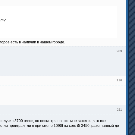
ет?
торое есть в наличии в нашем городе.
209
210
211
 получил 3700 очков, но несмотря на это, мне кажется, что все
-ли проиграл -ли я при смене 1090t на core i5 3450, разогнанный до