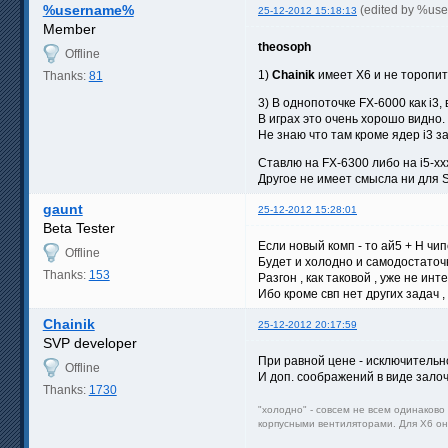
%username%
(edited by %us
25-12-2012 15:18:13
Member
theosoph
Offline
1)
Chainik
имеет Х6 и не торопит
Thanks:
81
3) В однопоточке FX-6000 как i3,
В играх это очень хорошо видно.
Не знаю что там кроме ядер i3 за
Ставлю на FX-6300 либо на i5-xx
Другое не имеет смысла ни для 
gaunt
25-12-2012 15:28:01
Beta Tester
Если новый комп - то ай5 + Н чи
Offline
Будет и холодно и самодостаточно
Thanks:
153
Разгон , как таковой , уже не ин
Ибо кроме свп нет других задач 
Chainik
25-12-2012 20:17:59
SVP developer
При равной цене - исключительн
Offline
И доп. соображений в виде залоч
Thanks:
1730
"холодно" - совсем не всем одинаково
корпусными вентиляторами. Для Х6 он