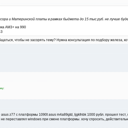
ссора и Материнской платы в рамках быджета до 15 тыс.руб. не лучше буд
нка AM3+ на 990
43
бщаться, чтобы не засорять тему? Нужна консультация по подбору железа, ко
му:
50 asus z77 c платформы 1090t asus m4a89gtd, ljgkfnbk 1000 рубл. прошел тест,
 не переставлял windows при смене платформы. хочу спросить, действительно