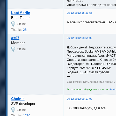
монитора .
Иные фильмы приходится прогоня
LordMerlin
05-12-2012 15:40:56
Beta Tester
А если использовать таки ЕВР и 
Offline
Thanks:
28
as07
06-12-2012 08:55:08
Member
Добрый день! Подскажите, как л
Offline
Процессор: Socket AM3 AMD Athlo
Материнская плата: Asus M4A7
Оперативная память: Kingston 2
Видеокарта: ATI Radeon HD 5700
Корпус: INWIN ATX с БП 450W
Бюджет: 10-15 тысяч рублей.
---
Ещё вопрос: Есть ли разница между м
Этот вопрос обсуждается в теме:
Выбо
Chainik
06-12-2012 09:17:00
SVP developer
FX 6300 воткнуть, да и всё...
Offline
Thanks:
1730