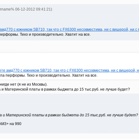
ername% 06-12-2012 09:41:21)
мд770 с южником SB710, так что с FX6300 несовместима, ни с вишерой, ни с 
ерформы. Тихо и производительно. Хватит на все.
е амд770 с южником SB710, так что с FX6300 несовместима, ни с вишерой, н
па перформы. Тихо и производительно. Хватит на все.
игде нет (я не из Москвы).
 и Материнской платы в рамках быджета до 15 тыс.руб. не лучше будет?
а и Материнской платы в рамках быджета до 15 тыс.руб. не лучше будет?
AM3+ на 990