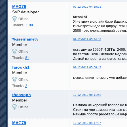
MAG79
09-12-2012 04:35:01
SVP developer
farookh1
Offline
Я не вижу в онлайн базе Ваших р
Thanks:
1108
И смотреть надо на цифру Real-li
2500 - это очень хороший резуль
%username%
09-12-2012 05:24:48
Member
есть другие 1090Т: 4,2ГГц=2400,
Offline
по тестам 1090Т немного медлен
Thanks:
81
Другой вопрос - а зачем сетка м
farookh1
09-12-2012 05:56:47
Member
к сожалению не смогу уже добавит
Offline
Thanks:
2
theosoph
12-12-2012 08:11:58
Member
Немного не хороший вопрос,но вс
Offline
Стоит ли мне заморачиваться с 
Раньше просто работало безобра
MAG79
12-12-2012 09:17:07