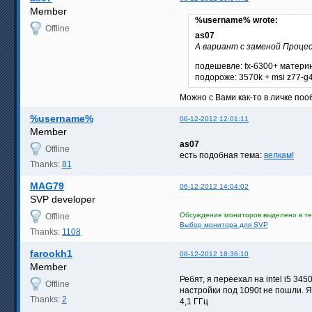
Member
%username% wrote:
Offline
as07
А вариант с заменой Проце
подешевле: fx-6300+ матери
подороже: 3570k + msi z77-g
Можно с Вами как-то в личке поо
%username%
06-12-2012 12:01:11
Member
as07
Offline
есть подобная тема:
велкам!
Thanks:
81
MAG79
06-12-2012 14:04:02
SVP developer
Обсуждение мониторов выделено в те
Offline
Выбор монитора для SVP
Thanks:
1108
farookh1
08-12-2012 18:36:10
Member
Ребят, я переехал на intel i5 34
Offline
настройки под 1090t не пошли. Я
Thanks:
2
4,1 ГГц