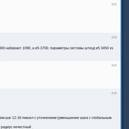
212
213
 2800 набирает 1090, а и5-3700. параметры системы штеуд и5 3450 vs
214
215
 , чем шаг 12-16 пиксел с уточнением (уменьшение шага с глобальным
 радиус нечестный .