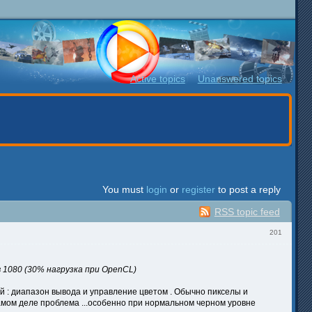
Active topics
Unanswered topics
You must
login
or
register
to post a reply
RSS topic feed
201
в 1080 (30% нагрузка при OpenCL)
ий : диапазон вывода и управление цветом . Обычно пикселы и
самом деле проблема ...особенно при нормальном черном уровне