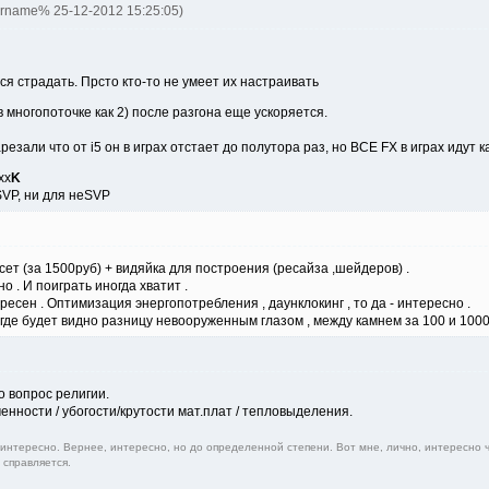
ername% 25-12-2012 15:25:05)
ся страдать. Прсто кто-то не умеет их настраивать
 в многопоточке как 2) после разгона еще ускоряется.
резали что от i5 он в играх отстает до полутора раз, но ВСЕ FX в играх идут ка
xx
K
SVP, ни для неSVP
псет (за 1500руб) + видяйка для построения (ресайза ,шейдеров) .
 . И поиграть иногда хватит .
тересен . Оптимизация энергопотребления , даунклокинг , то да - интересно .
, где будет видно разницу невооруженным глазом , между камнем за 100 и 1000
о вопрос религии.
енности / убогости/крутости мат.плат / тепловыделения.
 интересно. Вернее, интересно, но до определенной степени. Вот мне, лично, интересно 
 справляется.