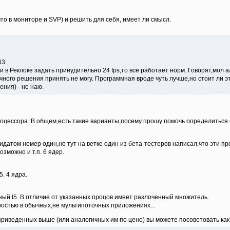
то в мониторе и SVP) и решить для себя, имеет ли смысл.
3.
 в Реклоке задать принудительно 24 fps,то все работает норм. Говорят,мол ал
чного решения принять не могу. Программная вроде чуть лучше,но стоит ли 
ния) - не наю.
оцессора. В общем,есть такие варианты,посему прошу помочь определиться 
датом номер один,но тут на ветке один из бета-тестеров написал,что эти 
озможно и т.п. 6 ядер.
. 4 ядра.
нный I5. В отличие от указанных процов имеет разлоченный множитель.
оростью в обычных,не мультипоточных приложениях...
риведенных выше (или аналогичных им по цене) вы можете посоветовать как в