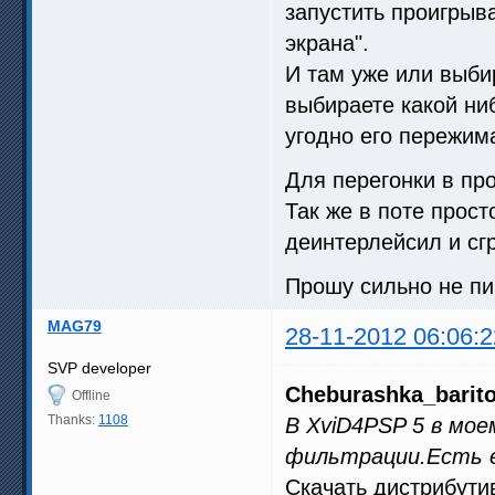
запустить проигрыв
экрана".
И там уже или выбир
выбираете какой ниб
угодно его пережим
Для перегонки в про
Так же в поте прос
деинтерлейсил и сг
Прошу сильно не пи
MAG79
28-11-2012 06:06:2
SVP developer
Cheburashka_barit
Offline
Thanks:
1108
В XviD4PSP 5 в мо
фильтрации.Есть 
Скачать дистрибутив