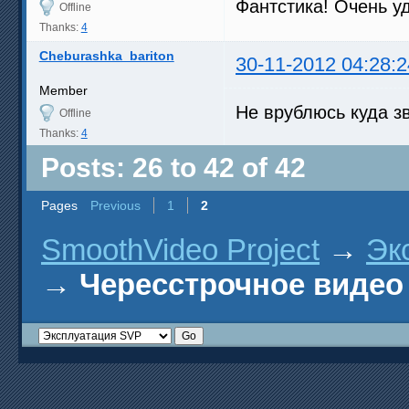
Фантстика! Очень уд
Offline
Thanks:
4
Cheburashka_bariton
30-11-2012 04:28:2
Member
Не врублюсь куда зв
Offline
Thanks:
4
Posts: 26 to 42 of 42
Pages
Previous
1
2
SmoothVideo Project
→
Эк
→
Чересстрочное видео 