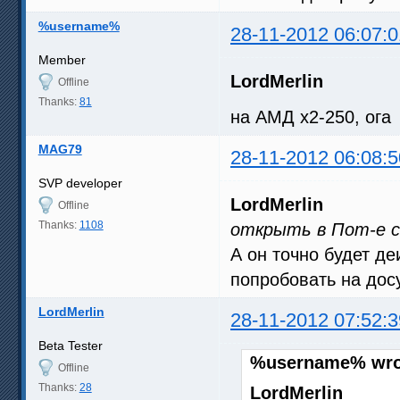
%username%
28-11-2012 06:07:0
Member
LordMerlin
Offline
Thanks:
81
на АМД х2-250, ога
MAG79
28-11-2012 06:08:5
SVP developer
LordMerlin
Offline
Thanks:
1108
открыть в Пот-е с
А он точно будет д
попробовать на досу
LordMerlin
28-11-2012 07:52:3
Beta Tester
%username% wro
Offline
Thanks:
28
LordMerlin