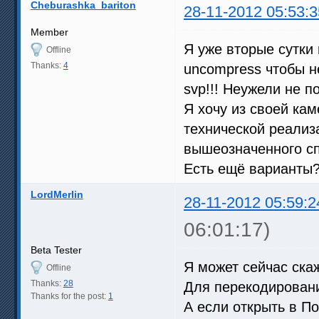
Cheburashka_bariton
28-11-2012 05:53:3
Member
Я уже вторые сутки 
Offline
Thanks:
4
uncompress чтобы н
svp!!! Неужели не по
Я хочу из своей ка
технической реализ
вышеозначенного с
Есть ещё варианты
LordMerlin
28-11-2012 05:59:2
06:01:17)
Beta Tester
Я может сейчас скаж
Offline
Thanks:
28
Для перекодировани
Thanks for the post:
1
А если открыть в П