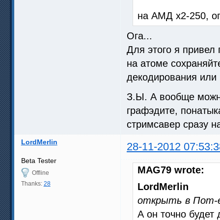
на АМД х2-250, о
Ога...
Для этого я привел 
на атоме сохраняйте
декодирования или 
З.Ы. А вообще можн
графэдите, понатык
стримсавер сразу на
LordMerlin
28-11-2012 07:53:3
Beta Tester
MAG79 wrote:
Offline
Thanks:
28
LordMerlin
открыть в Пот-е
А он точно будет