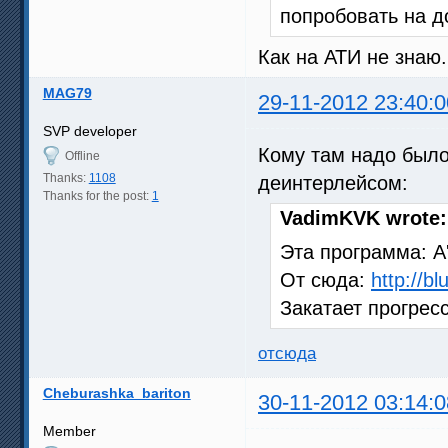
попробовать на до
Как на АТИ не знаю.
MAG79
29-11-2012 23:40:0
SVP developer
Кому там надо было
Offline
Thanks:
1108
деинтерлейсом:
Thanks for the post:
1
VadimKVK wrote:
Эта программа: A'
От сюда:
http://b
Закатает прогрес
отсюда
Cheburashka_bariton
30-11-2012 03:14:0
Member