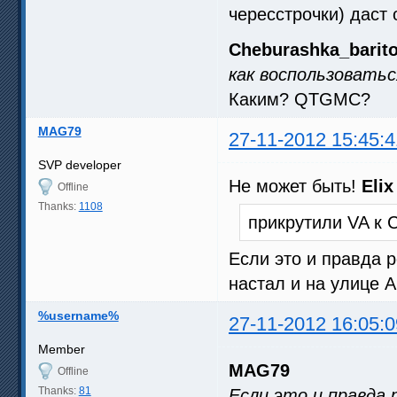
чересстрочки) даст 
Cheburashka_barit
как воспользовать
Каким? QTGMC?
MAG79
27-11-2012 15:45:4
SVP developer
Не может быть!
Elix
Offline
Thanks:
1108
прикрутили VA к 
Если это и правда 
настал и на улице 
%username%
27-11-2012 16:05:0
Member
MAG79
Offline
Thanks:
81
Если это и правда 