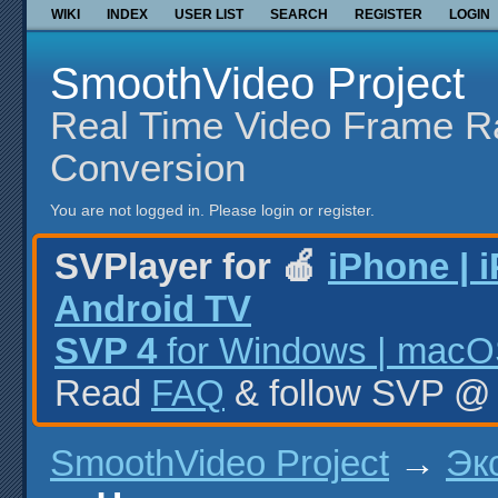
WIKI
INDEX
USER LIST
SEARCH
REGISTER
LOGIN
SmoothVideo Project
Real Time Video Frame R
Conversion
You are not logged in.
Please login or register.
SVPlayer for 🍎
iPhone | 
Android TV
SVP 4
for Windows | macOS
Read
FAQ
& follow SVP 
SmoothVideo Project
→
Эк