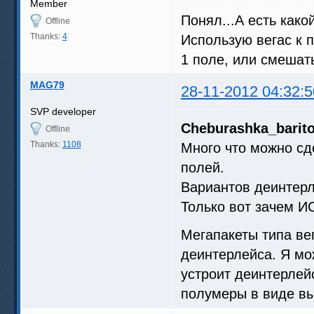
Member
Понял...А есть како
Offline
Thanks:
4
Использую вегас к 
1 поле, или смешат
MAG79
28-11-2012 04:32:5
SVP developer
Cheburashka_barit
Offline
Thanks:
1108
Много что можно сд
полей.
Вариантов деинтер
Только вот зачем 
Мегапакеты типа ве
деинтерлейса. Я мож
устроит деинтерлей
полумеры в виде в