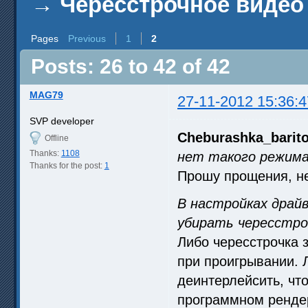
→
Чересстрочное видео 
Pages
Previous
1
2
Posts: 26 to 42 of 42
MAG79
27-11-2012 15:36:4
SVP developer
Cheburashka_barit
Offline
Thanks:
1108
нет такого режим
Thanks for the post:
1
Прошу прощения, 
В настройках драй
убирать чересстро
Либо чересстрочка 
при проигрывании. 
деинтерлейсить, чт
программном рендер