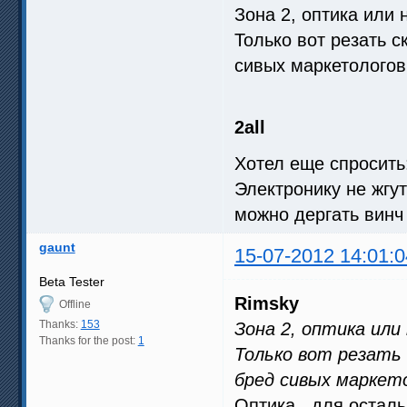
Зона 2, оптика или 
Только вот резать с
сивых маркетологов
2all
Хотел еще спросить
Электронику не жгу
можно дергать винч
gaunt
15-07-2012 14:01:0
Beta Tester
Rimsky
Offline
Thanks:
153
Зона 2, оптика или
Thanks for the post:
1
Только вот резать 
бред сивых маркет
Оптика , для осталь