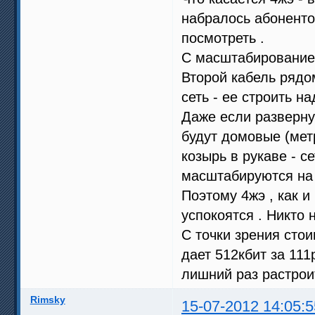
набралось абонентов
посмотреть .
С масштабированием
Второй кабель ряд
сеть - ее строить на
Даже если разверну
будут домовые (метр
козырь в рукаве - 
масштабируются на 
Поэтому 4жэ , как и
успокоятся . Никто 
С точки зрения стои
дает 512кбит за 111р
лишний раз растроит
Rimsky
15-07-2012 14:05:5