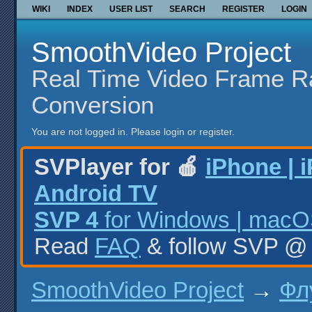
WIKI
INDEX
USER LIST
SEARCH
REGISTER
LOGIN
SmoothVideo Project
Real Time Video Frame R
Conversion
You are not logged in.
Please login or register.
SVPlayer for 🍎
iPhone | 
Android TV
SVP 4
for Windows | macOS
Read
FAQ
& follow SVP 
SmoothVideo Project
→
Фл