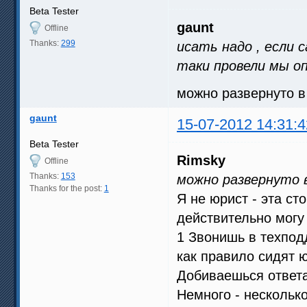
Beta Tester
gaunt
Offline
Thanks:
299
исать надо , если с
таки провели мы опт
можно развернуто в
gaunt
15-07-2012 14:31:4
Beta Tester
Rimsky
Offline
Thanks:
153
можно развернуто в
Thanks for the post:
1
Я не юрист - эта ст
действительно могу 
1 Звонишь в техпод
как правило сидят 
Добиваешься ответа 
Немного - нескольк