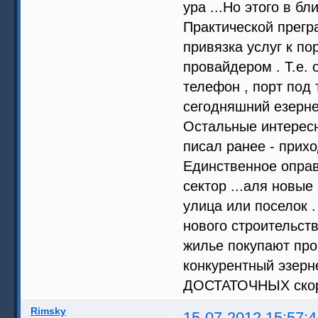
ура ...Но этого в б
Практической прегр
привязка услуг к по
провайдером . Т.е. 
телефон , порт под 
сегодняшний езерне
Остальные интересн
писал ранее - прих
Единственное оправ
сектор ...аля новые
улица или поселок .
нового строительств
жилье покупают про 
конкурентный эзерне
ДОСТАТОЧНЫХ скор
Rimsky
15-07-2012 15:57:4