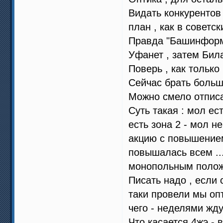
Видать конкурентов
план , как в советс
Правда "Башинформс
Уфанет , затем Бил
Поверь , как только
Сейчас брать больше
Можно смело отписа
Суть такая : мол ес
есть зона 2 - мол н
акцию с повышением 
повышалась всем ...
монопольным полож
Писать надо , если 
таки провели мы опт
чего - неделями жду
Что касается 4жэ - 