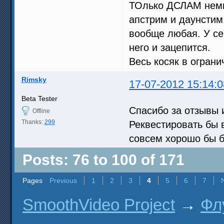
ТОлько ДСЛАМ немно
апстрим и даунстим
вообще любая. У себ
него и зацепится.
Весь косяк в ограни
Rimsky
17-07-2012 15:14:0
Beta Tester
Спасибо за отзывы 
Offline
Thanks:
299
Реквестировать бы в
совсем хорошо бы
Posts: 76 to 100 of 171
Pages
Previous
1
2
3
4
5
6
7
SmoothVideo Project
→
Фл