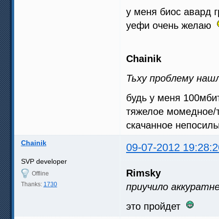
у меня биос авард г
уефи очень желаю
Chainik
Тьху проблему наш
будь у меня 100мбит
тяжелое момедное/т
скачанное непосил
Chainik
09-07-2012 19:28:2
SVP developer
Rimsky
Offline
Thanks:
1730
приучило аккуратн
это пройдет