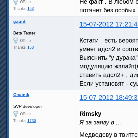
Не факт . В любом 
Offline
Thanks:
153
потянет без особых 
gaunt
15-07-2012 17:21:4
Beta Tester
Кстати - есть вероя
Offline
Thanks:
153
умеет адсл2 и соотв
Выяснить "у дурака"
модуляцию жэлайт(G
ставить адсл2+ , ди
Если установят - су
Chainik
15-07-2012 18:49:3
SVP developer
Rimsky
Offline
Thanks:
1730
Я за заяву в ...
Медведеву в твитт