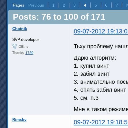
Pages
Previous
1
2
3
4
5
6
7
Posts: 76 to 100 of 171
Chainik
09-07-2012 19:13:0
SVP developer
Тьху проблему на
Offline
Thanks:
1730
Дарю алгоритм:
1. купил винт
2. забил винт
3. внимательно пос
4. опять забил винт
5. см. п.3
Мне в таком режиме
Rimsky
09-07-2012 19:18:5