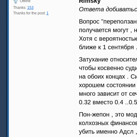
Rimsky
Offline
Thanks:
153
Ответа добиваться
Thanks for the post:
1
Вопрос "переползани
получается могут , 
Хотя с вероятность
ближе к 1 сентября 
Затухание относите
чтобы косвенно суд
на обоих концах . С
хорошем состоянии к
много зависит от се
0.32 вместо 0.4 ..0.5
Пон-жепон , это мо
колхозных финансов
убить именно Адсл 