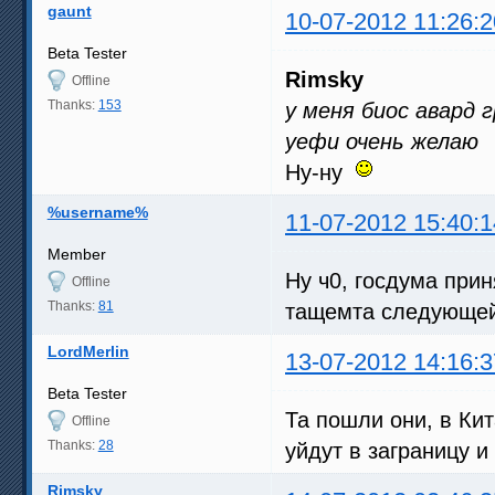
gaunt
10-07-2012 11:26:2
Beta Tester
Rimsky
Offline
Thanks:
153
у меня биос авард г
уефи очень желаю
Ну-ну
%username%
11-07-2012 15:40:1
Member
Ну ч0, госдума при
Offline
Thanks:
81
тащемта следующей 
LordMerlin
13-07-2012 14:16:3
Beta Tester
Та пошли они, в Кит
Offline
Thanks:
28
уйдут в заграницу и
Rimsky