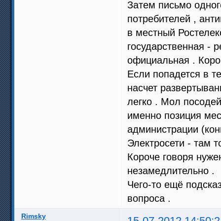
Затем письмо одног
потребителей , ант
в местный Ростеле
государственная - 
официальная . Коро
Если попадется в т
насчет развертыван
легко . Мол посодей
именно позиция мес
администрации (кон
Электросети - там т
Короче говоря нуже
незамедлительно .
Чего-то ещё подсказ
вопроса .
Rimsky
15-07-2012 14:50:2