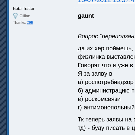
Beta Tester
gaunt
Offline
Thanks:
299
Вопрос "переползан
да их хер поймешь, 
физлинка выставле
Говорят что я уже в
Я за заяву в
а) роспотребнадзор
б) администрацию п
в) роскомсвязи
г) антимонопольный
Тк теперь заявы на
тд) - буду писать в