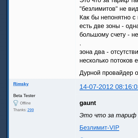
"безлимитов" не вид
Как бы непонятно с
есть две зоны - одн
большому счету - н
.
зона два - отсутств
несколько потоков е
Дурной провайдер од
Rimsky
14-07-2012 08:16:0
Beta Tester
gaunt
Offline
Thanks:
299
Это что за тариф
Безлимит-VIP