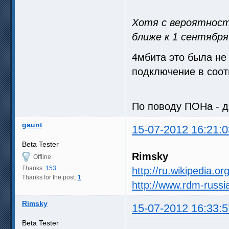
Хотя с вероятнос
ближе к 1 сентября
4мбита это была не
подключение в соот
По поводу ПОНа - д
gaunt
15-07-2012 16:21:0
Beta Tester
Rimsky
Offline
Thanks:
153
http://ru.wikipedia.o
Thanks for the post:
1
http://www.rdm-russi
Rimsky
15-07-2012 16:33:5
Beta Tester