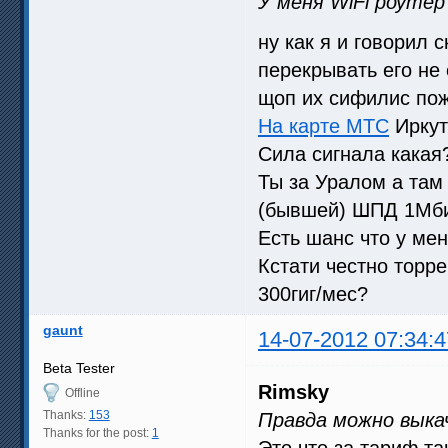
У меня WiFi роуте
ну как я и говорил 
перекрывать его не
щоп их сифилис по
На карте МТС
Иркут
Сила сигнала какая
Ты за Уралом а там 
(бывшей) ШПД 1Мбит
Есть шанс что у ме
Кстати честно торр
300гиг/мес?
gaunt
14-07-2012 07:34:4
Beta Tester
Rimsky
Offline
Thanks:
153
Правда можно выка
Thanks for the post:
1
Это что за тариф т