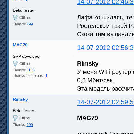
14-07-2012 02:46:3
Beta Tester
Лафа кончилась, те
Offline
Thanks:
299
Ростелеком такой Р
Скока там выдавлив
MAG79
14-07-2012 02:56:3
SVP developer
Rimsky
Offline
Thanks:
1108
У меня WiFi роутер 
Thanks for the post:
1
0,8 Мбит/сек.
Эта модель рассчит
Rimsky
14-07-2012 02:59:5
Beta Tester
MAG79
Offline
Thanks:
299