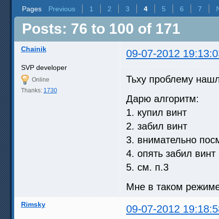
Pages
Previous
1
2
3
4
5
6
7
Posts: 76 to 100 of 171
Chainik
09-07-2012 19:13:0
SVP developer
Тьху проблему на
Online
Thanks:
1730
Дарю алгоритм:
1. купил винт
2. забил винт
3. внимательно пос
4. опять забил винт
5. см. п.3
Мне в таком режиме
Rimsky
09-07-2012 19:18:5