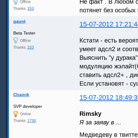
Не факт . В любом 
Offline
Thanks:
153
потянет без особых 
gaunt
15-07-2012 17:21:4
Beta Tester
Кстати - есть вероя
Offline
Thanks:
153
умеет адсл2 и соотв
Выяснить "у дурака"
модуляцию жэлайт(G
ставить адсл2+ , ди
Если установят - су
Chainik
15-07-2012 18:49:3
SVP developer
Rimsky
Online
Thanks:
1730
Я за заяву в ...
Медведеву в твитт