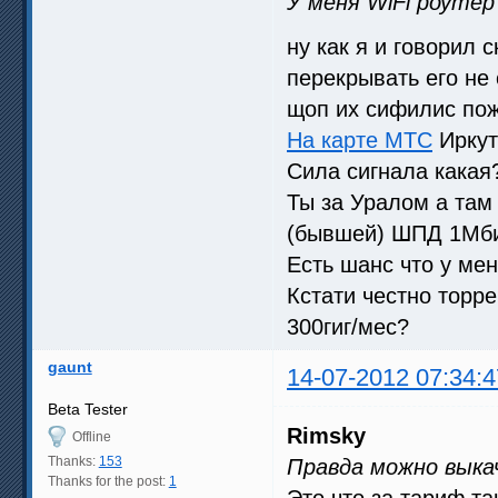
У меня WiFi роуте
ну как я и говорил 
перекрывать его не
щоп их сифилис по
На карте МТС
Иркут
Сила сигнала какая
Ты за Уралом а там 
(бывшей) ШПД 1Мбит
Есть шанс что у ме
Кстати честно торр
300гиг/мес?
gaunt
14-07-2012 07:34:4
Beta Tester
Rimsky
Offline
Thanks:
153
Правда можно выка
Thanks for the post:
1
Это что за тариф т