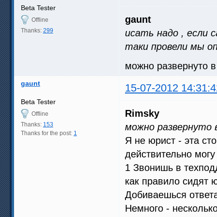
Beta Tester
gaunt
Offline
Thanks:
299
исать надо , если с
таки провели мы опт
можно развернуто в
gaunt
15-07-2012 14:31:4
Beta Tester
Rimsky
Offline
Thanks:
153
можно развернуто в
Thanks for the post:
1
Я не юрист - эта ст
действительно могу 
1 Звонишь в техпод
как правило сидят 
Добиваешься ответа 
Немного - нескольк