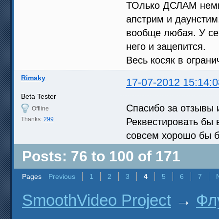
ТОлько ДСЛАМ немно
апстрим и даунстим
вообще любая. У себ
него и зацепится.
Весь косяк в ограни
Rimsky
17-07-2012 15:14:0
Beta Tester
Спасибо за отзывы 
Offline
Thanks:
299
Реквестировать бы в
совсем хорошо бы
Posts: 76 to 100 of 171
Pages
Previous
1
2
3
4
5
6
7
SmoothVideo Project
→
Фл