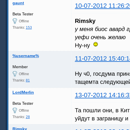
gaunt
10-07-2012 11:26:2
Beta Tester
Rimsky
Offline
Thanks:
153
у меня биос авард г
уефи очень желаю
Ну-ну
%username%
11-07-2012 15:40:1
Member
Ну ч0, госдума при
Offline
Thanks:
81
тащемта следующей 
LordMerlin
13-07-2012 14:16:3
Beta Tester
Та пошли они, в Кит
Offline
Thanks:
28
уйдут в заграницу и
Rimsky