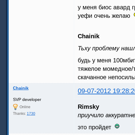
у меня биос авард г
уефи очень желаю
Chainik
Тьху проблему наш
будь у меня 100мбит
тяжелое момедное/т
скачанное непосил
Chainik
09-07-2012 19:28:2
SVP developer
Rimsky
Online
Thanks:
1730
приучило аккуратн
это пройдет