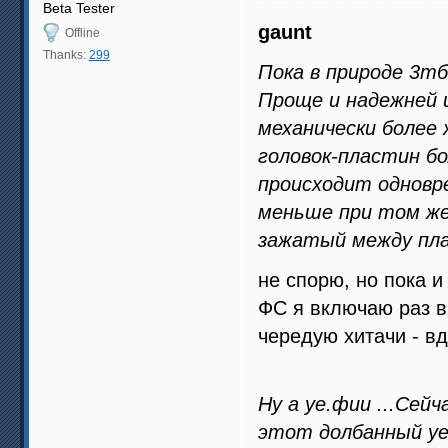
Beta Tester
gaunt
Offline
Thanks:
299
Пока в природе 3тб
Проще и надежней 
механически более 
головок-пластин бо
происходит одновр
меньше при том же
зажатый между пл
не спорю, но пока и
ФС я включаю раз в
чередую хитачи - вд
Ну а уе.фии ...Сей
этот долбанный уеф