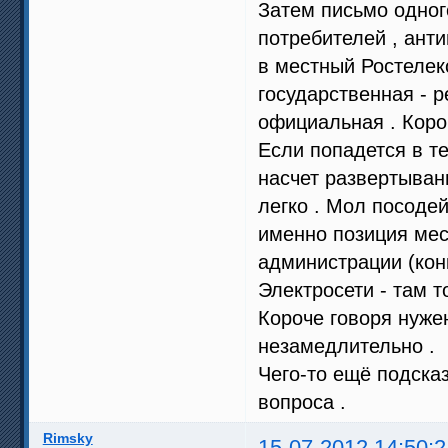
Затем письмо одног
потребителей , ант
в местный Ростеле
государственная - 
официальная . Коро
Если попадется в т
насчет развертыван
легко . Мол посодей
именно позиция мес
администрации (кон
Электросети - там т
Короче говоря нуже
незамедлительно .
Чего-то ещё подсказ
вопроса .
Rimsky
15-07-2012 14:50:2