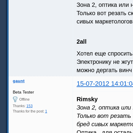
Зона 2, оптика или 
Только вот резать с
сивых маркетологов
2all
Хотел еще спросить
Электронику не жгу
можно дергать винч
gaunt
15-07-2012 14:01:0
Beta Tester
Rimsky
Offline
Thanks:
153
Зона 2, оптика или
Thanks for the post:
1
Только вот резать 
бред сивых маркет
Оптика , для осталь