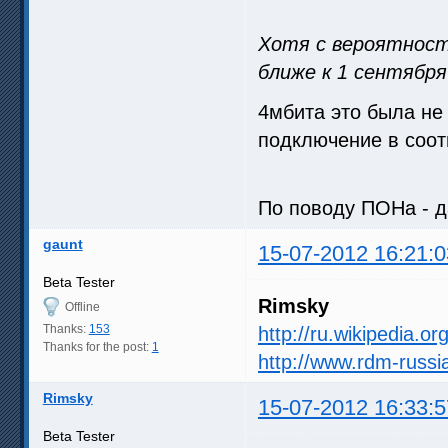
Хотя с вероятнос
ближе к 1 сентября
4мбита это была не
подключение в соот
По поводу ПОНа - д
gaunt
15-07-2012 16:21:0
Beta Tester
Rimsky
Offline
Thanks:
153
http://ru.wikipedia.o
Thanks for the post:
1
http://www.rdm-russi
Rimsky
15-07-2012 16:33:5
Beta Tester