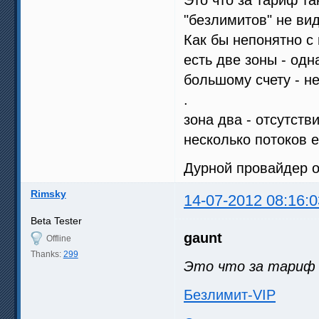
"безлимитов" не вид
Как бы непонятно с
есть две зоны - одн
большому счету - н
.
зона два - отсутств
несколько потоков е
Дурной провайдер од
Rimsky
14-07-2012 08:16:0
Beta Tester
gaunt
Offline
Thanks:
299
Это что за тариф
Безлимит-VIP