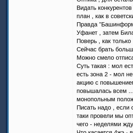
Видать конкурентов
план , как в советс
Правда "Башинформс
Уфанет , затем Бил
Поверь , как только
Сейчас брать больше
Можно смело отписа
Суть такая : мол ес
есть зона 2 - мол н
акцию с повышением 
повышалась всем ...
монопольным полож
Писать надо , если 
таки провели мы опт
чего - неделями жду
Что касается 4жэ - 