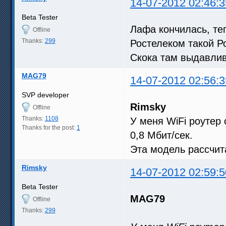
14-07-2012 02:46:3
Beta Tester
Лафа кончилась, те
Offline
Thanks:
299
Ростелеком такой Р
Скока там выдавлив
MAG79
14-07-2012 02:56:3
SVP developer
Rimsky
Offline
Thanks:
1108
У меня WiFi роутер 
Thanks for the post:
1
0,8 Мбит/сек.
Эта модель рассчит
Rimsky
14-07-2012 02:59:5
Beta Tester
MAG79
Offline
Thanks:
299