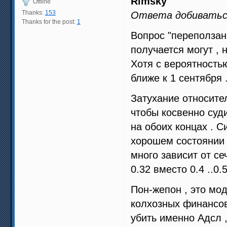
Rimsky
Offline
Thanks:
153
Ответа добиваться
Thanks for the post:
1
Вопрос "переползани
получается могут , 
Хотя с вероятность
ближе к 1 сентября 
Затухание относите
чтобы косвенно суд
на обоих концах . С
хорошем состоянии к
много зависит от се
0.32 вместо 0.4 ..0.5
Пон-жепон , это мо
колхозных финансов
убить именно Адсл 