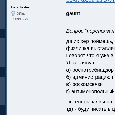
Beta Tester
gaunt
Offline
Thanks:
299
Вопрос "переползан
да их хер поймешь, 
физлинка выставле
Говорят что я уже в
Я за заяву в
а) роспотребнадзор
б) администрацию п
в) роскомсвязи
г) антимонопольный
Тк теперь заявы на
тд) - буду писать в