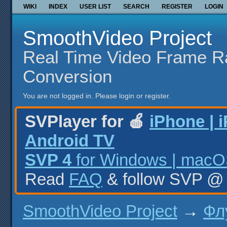
WIKI
INDEX
USER LIST
SEARCH
REGISTER
LOGIN
SmoothVideo Project
Real Time Video Frame R
Conversion
You are not logged in.
Please login or register.
SVPlayer for 🍎
iPhone | 
Android TV
SVP 4
for Windows | macOS
Read
FAQ
& follow SVP 
SmoothVideo Project
→
Фл