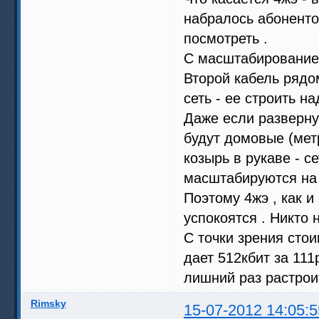
набралось абонентов
посмотреть .
С масштабированием
Второй кабель ряд
сеть - ее строить на
Даже если разверну
будут домовые (метр
козырь в рукаве - 
масштабируются на 
Поэтому 4жэ , как и
успокоятся . Никто 
С точки зрения стои
дает 512кбит за 111р
лишний раз растроит
Rimsky
15-07-2012 14:05:5