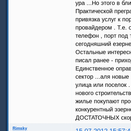
ура ...Но этого в б
Практической прегр
привязка услуг к по
провайдером . Т.е. 
телефон , порт под 
сегодняшний езерне
Остальные интересн
писал ранее - прих
Единственное оправ
сектор ...аля новые
улица или поселок .
нового строительств
жилье покупают про 
конкурентный эзерне
ДОСТАТОЧНЫХ скор
Rimsky
15-07-2012 15:57:4