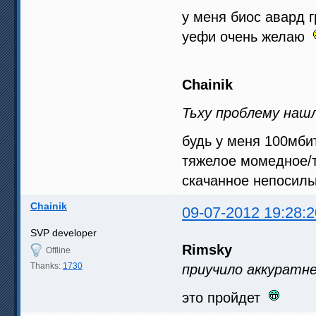
у меня биос авард г
уефи очень желаю
Chainik
Тьху проблему наш
будь у меня 100мбит
тяжелое момедное/т
скачанное непосил
Chainik
09-07-2012 19:28:2
SVP developer
Rimsky
Offline
Thanks:
1730
приучило аккуратн
это пройдет