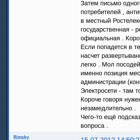
Затем письмо одног
потребителей , ант
в местный Ростеле
государственная - 
официальная . Коро
Если попадется в т
насчет развертыван
легко . Мол посодей
именно позиция мес
администрации (кон
Электросети - там т
Короче говоря нуже
незамедлительно .
Чего-то ещё подсказ
вопроса .
Rimsky
15-07-2012 14:50:2