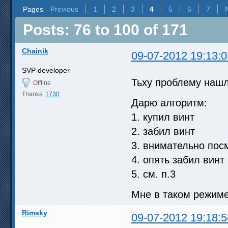
Pages
Previous
1
2
3
4
5
6
7
Posts: 76 to 100 of 171
Chainik
09-07-2012 19:13:0
SVP developer
Тьху проблему на
Offline
Thanks:
1730
Дарю алгоритм:
1. купил винт
2. забил винт
3. внимательно пос
4. опять забил винт
5. см. п.3
Мне в таком режиме
Rimsky
09-07-2012 19:18:5