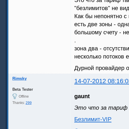
"безлимитов" не вид
Как бы непонятно с
есть две зоны - одн
большому счету - н
.
зона два - отсутств
несколько потоков е
Дурной провайдер од
Rimsky
14-07-2012 08:16:0
Beta Tester
gaunt
Offline
Thanks:
299
Это что за тариф
Безлимит-VIP