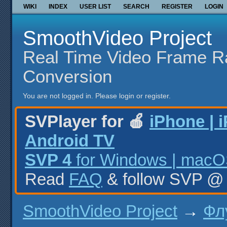
WIKI
INDEX
USER LIST
SEARCH
REGISTER
LOGIN
SmoothVideo Project
Real Time Video Frame R
Conversion
You are not logged in.
Please login or register.
SVPlayer for 🍎
iPhone | 
Android TV
SVP 4
for Windows | macOS
Read
FAQ
& follow SVP 
SmoothVideo Project
→
Фл