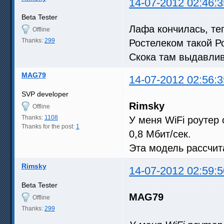
14-07-2012 02:46:3
Beta Tester
Лафа кончилась, те
Offline
Thanks:
299
Ростелеком такой Р
Скока там выдавлив
MAG79
14-07-2012 02:56:3
SVP developer
Rimsky
Offline
Thanks:
1108
У меня WiFi роутер 
Thanks for the post:
1
0,8 Мбит/сек.
Эта модель рассчит
Rimsky
14-07-2012 02:59:5
Beta Tester
MAG79
Offline
Thanks:
299