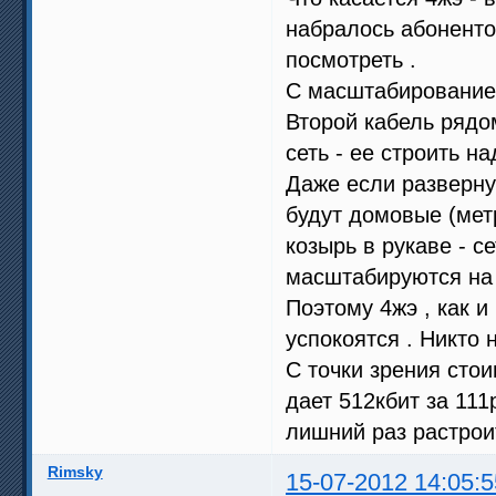
набралось абонентов
посмотреть .
С масштабированием
Второй кабель ряд
сеть - ее строить на
Даже если разверну
будут домовые (метр
козырь в рукаве - 
масштабируются на 
Поэтому 4жэ , как и
успокоятся . Никто 
С точки зрения стои
дает 512кбит за 111р
лишний раз растроит
Rimsky
15-07-2012 14:05:5