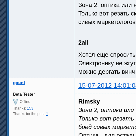
Зона 2, оптика или 
Только вот резать с
сивых маркетологов
2all
Хотел еще спросить
Электронику не жгу
можно дергать винч
gaunt
15-07-2012 14:01:0
Beta Tester
Rimsky
Offline
Thanks:
153
Зона 2, оптика или
Thanks for the post:
1
Только вот резать 
бред сивых маркет
Оптика , для осталь