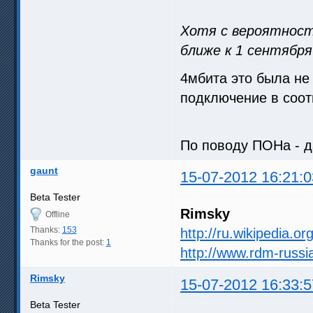
Хотя с вероятнос
ближе к 1 сентября
4мбита это была не
подключение в соот
По поводу ПОНа - д
gaunt
15-07-2012 16:21:0
Beta Tester
Rimsky
Offline
Thanks:
153
http://ru.wikipedia.o
Thanks for the post:
1
http://www.rdm-russi
Rimsky
15-07-2012 16:33:5
Beta Tester