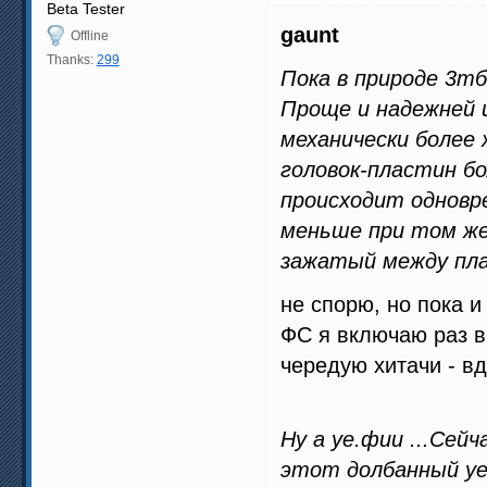
Beta Tester
gaunt
Offline
Thanks:
299
Пока в природе 3тб
Проще и надежней 
механически более 
головок-пластин бо
происходит одновр
меньше при том же
зажатый между пл
не спорю, но пока и
ФС я включаю раз в
чередую хитачи - вд
Ну а уе.фии ...Сей
этот долбанный уеф