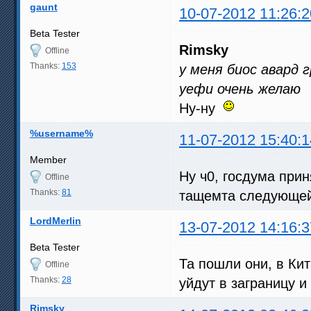
gaunt
10-07-2012 11:26:2
Beta Tester
Rimsky
Offline
Thanks:
153
у меня биос авард г
уефи очень желаю
Ну-ну
%username%
11-07-2012 15:40:1
Member
Ну ч0, госдума при
Offline
Thanks:
81
тащемта следующей 
LordMerlin
13-07-2012 14:16:3
Beta Tester
Та пошли они, в Кит
Offline
Thanks:
28
уйдут в заграницу и
Rimsky