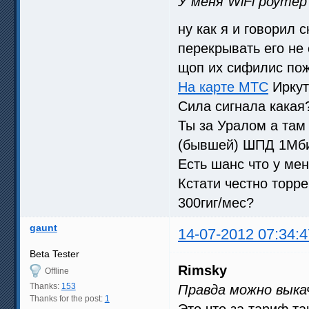
У меня WiFi роуте
ну как я и говорил 
перекрывать его не
щоп их сифилис по
На карте МТС
Иркут
Сила сигнала какая
Ты за Уралом а там 
(бывшей) ШПД 1Мбит
Есть шанс что у ме
Кстати честно торр
300гиг/мес?
gaunt
14-07-2012 07:34:4
Beta Tester
Rimsky
Offline
Thanks:
153
Правда можно выка
Thanks for the post:
1
Это что за тариф т