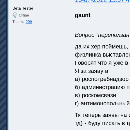
Beta Tester
gaunt
Offline
Thanks:
299
Вопрос "переползан
да их хер поймешь, 
физлинка выставле
Говорят что я уже в
Я за заяву в
а) роспотребнадзор
б) администрацию п
в) роскомсвязи
г) антимонопольный
Тк теперь заявы на
тд) - буду писать в