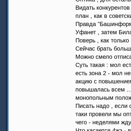
Видать конкурентов
план , как в советс
Правда "Башинформс
Уфанет , затем Бил
Поверь , как только
Сейчас брать больше
Можно смело отписа
Суть такая : мол ес
есть зона 2 - мол н
акцию с повышением 
повышалась всем ...
монопольным полож
Писать надо , если 
таки провели мы опт
чего - неделями жду
Что касается 4жэ - 