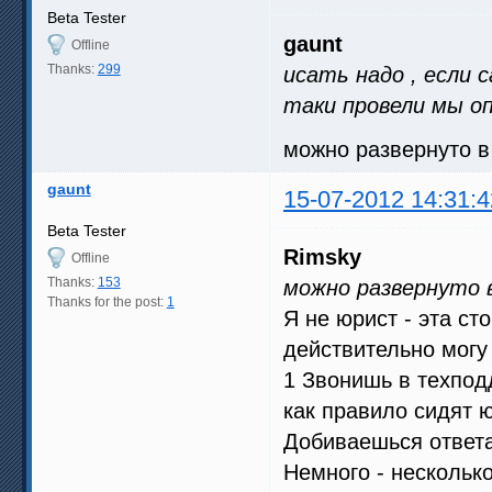
Beta Tester
gaunt
Offline
Thanks:
299
исать надо , если с
таки провели мы опт
можно развернуто в
gaunt
15-07-2012 14:31:4
Beta Tester
Rimsky
Offline
Thanks:
153
можно развернуто в
Thanks for the post:
1
Я не юрист - эта ст
действительно могу 
1 Звонишь в техпод
как правило сидят 
Добиваешься ответа 
Немного - нескольк