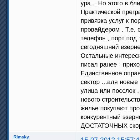
ура ...Но этого в б
Практической прегр
привязка услуг к по
провайдером . Т.е. 
телефон , порт под 
сегодняшний езерне
Остальные интересн
писал ранее - прих
Единственное оправ
сектор ...аля новые
улица или поселок .
нового строительств
жилье покупают про 
конкурентный эзерне
ДОСТАТОЧНЫХ скор
Rimsky
15-07-2012 15:57:4