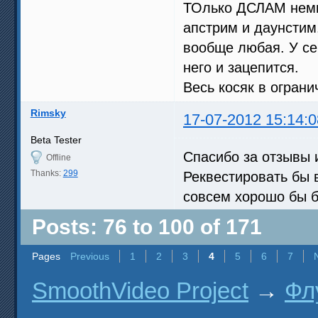
ТОлько ДСЛАМ немно
апстрим и даунстим
вообще любая. У себ
него и зацепится.
Весь косяк в ограни
Rimsky
17-07-2012 15:14:0
Beta Tester
Спасибо за отзывы 
Offline
Thanks:
299
Реквестировать бы в
совсем хорошо бы
Posts: 76 to 100 of 171
Pages
Previous
1
2
3
4
5
6
7
SmoothVideo Project
→
Фл