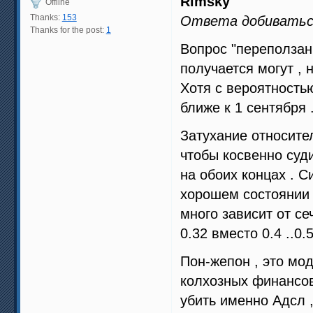
Rimsky
Offline
Thanks:
153
Ответа добиваться
Thanks for the post:
1
Вопрос "переползани
получается могут , 
Хотя с вероятность
ближе к 1 сентября 
Затухание относите
чтобы косвенно суд
на обоих концах . С
хорошем состоянии к
много зависит от се
0.32 вместо 0.4 ..0.5
Пон-жепон , это мо
колхозных финансов
убить именно Адсл 