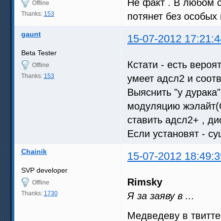
Не факт . В любом 
Offline
Thanks:
153
потянет без особых 
gaunt
15-07-2012 17:21:4
Beta Tester
Кстати - есть вероя
Offline
Thanks:
153
умеет адсл2 и соотв
Выяснить "у дурака"
модуляцию жэлайт(G
ставить адсл2+ , ди
Если установят - су
Chainik
15-07-2012 18:49:3
SVP developer
Rimsky
Offline
Thanks:
1730
Я за заяву в ...
Медведеву в твитт