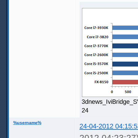
3dnews_IviBridge_S
24
%username%
24-04-2012 04:15:5
2012 04:23:27