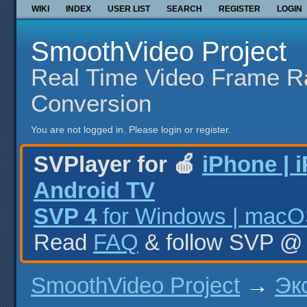
WIKI
INDEX
USER LIST
SEARCH
REGISTER
LOGIN
SmoothVideo Project
Real Time Video Frame R
Conversion
You are not logged in.
Please login or register.
SVPlayer for 🍎
iPhone | 
Android TV
SVP 4
for Windows | macOS
Read
FAQ
& follow SVP 
SmoothVideo Project
→
Эк