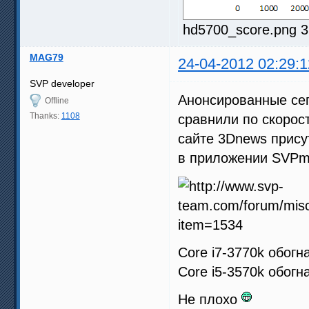
hd5700_score.png 3
MAG79
24-04-2012 02:29:1
SVP developer
Анонсированные сего
Offline
Thanks:
1108
сравнили по скорос
сайте 3Dnews прису
в приложении SVP
Core i7-3770k обогн
Core i5-3570k обогн
Не плохо