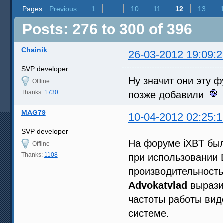
Pages
Previous
1
…
10
11
12
13
Posts: 276 to 300 of 396
Chainik
26-03-2012 19:09:2
SVP developer
Ну значит они эту 
Offline
Thanks:
1730
позже добавили
MAG79
10-04-2012 02:25:1
SVP developer
На форуме iXBT был
Offline
Thanks:
1108
при использовании 
производительность
Advokatvlad
вырази
частоты работы вид
системе.