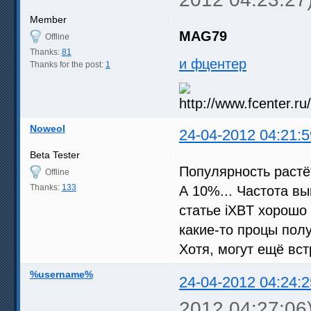
Member
MAG79
Offline
Thanks:
81
и фцентeр
Thanks for the post:
1
Noweol
24-04-2012 04:21:5
Beta Tester
Популярность раст
Offline
Thanks:
133
А 10%... Частота вы
статье iXBT хорошо 
какие-то процы полу
Хотя, могут ещё вст
%username%
24-04-2012 04:24:2
2012 04:27:06