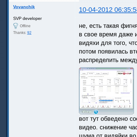
Vovanchik
10-04-2012 06:35:5
SVP developer
не, есть такая фигня
Offline
Thanks:
92
в свое время даже 
видяхи для того, чт
потом появилась вт
распределить между
вот тут обведено с
видео. снижение ча
шума от видяйки во