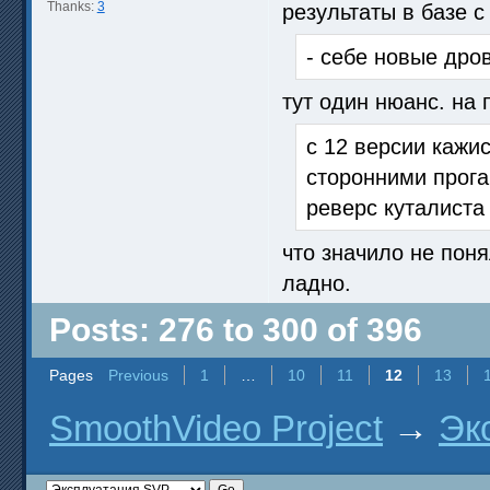
Thanks:
3
результаты в базе с
- себе новые дро
тут один нюанс. на
с 12 версии каж
сторонними прога
реверс куталиста
что значило не поня
ладно.
Posts: 276 to 300 of 396
Pages
Previous
1
…
10
11
12
13
SmoothVideo Project
→
Эк