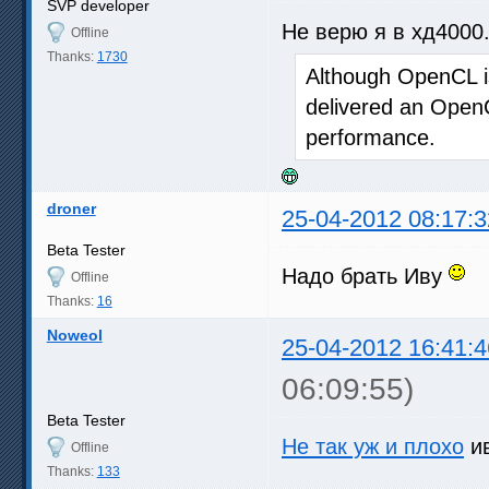
SVP developer
Не верю я в хд4000.
Offline
Thanks:
1730
Although OpenCL is
delivered an OpenC
performance.
droner
25-04-2012 08:17:3
Beta Tester
Надо брать Иву
Offline
Thanks:
16
Noweol
25-04-2012 16:41:4
06:09:55)
Beta Tester
Не так уж и плохо
ив
Offline
Thanks:
133