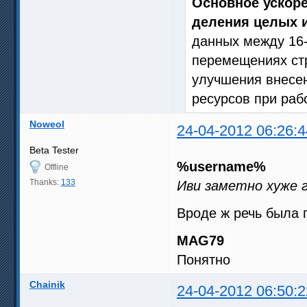
Основное ускоре
деления целых 
данных между 16
перемещениях ст
улучшения внесе
ресурсов при раб
Noweol
24-04-2012 06:26:4
Beta Tester
%username%
Offline
Thanks:
133
Иви заметно хуже 
Вроде ж речь была 
MAG79
Понятно
Chainik
24-04-2012 06:50:2