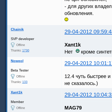
- для других владе
обновления.
Chainik
29-04-2012 09:59:4
SVP developer
Xant1k
Offline
Thanks:
1730
Нет
кроме синтет
Noweol
29-04-2012 10:01:1
Beta Tester
12.4 чуть быстрее и
Offline
Thanks:
133
не сказалось.)
Xant1k
29-04-2012 10:04:3
Member
MAG79
Offline