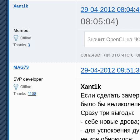
Xant1k
29-04-2012 08:04:4
08:05:04)
Member
Offline
Значит OpenCL на "К
Thanks:
3
означает ли это что сто
MAG79
29-04-2012 09:51:3
SVP developer
Xant1k
Offline
Thanks:
1108
Если сделать замер
было бы великолепн
Сразу три выгоды:
- себе новые дрова;
- для успокоения д
не зря обновился;