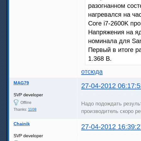
разогнанном сост
нагревался на час
Core i7-2600K пр
Напряжения на яд
номинала для Sand
Первый в итоге р
1.368 В.
отсюда
MAG79
27-04-2012 06:17:5
SVP developer
Offline
Надо подождать результ
Thanks:
1108
производитель скоро р
Chainik
27-04-2012 16:39:2
SVP developer