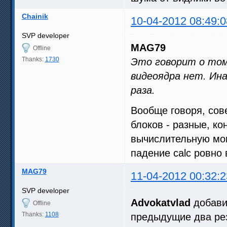
Chainik
10-04-2012 08:49:0
SVP developer
MAG79
Offline
Thanks:
1730
Это говорит о том
видеоядра нет. Ина
раза.
Вообще говоря, сов
блоков - разные, ко
вычислительную мощ
падение calc ровно 
MAG79
11-04-2012 00:32:2
SVP developer
Advokatvlad
добавил
Offline
Thanks:
1108
предыдущие два рез