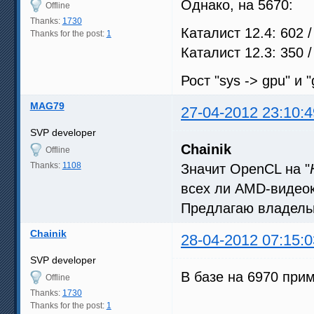
Однако, на 5670:
Offline
Thanks:
1730
Каталист 12.4: 602 /
Thanks for the post:
1
Каталист 12.3: 350 /
Рост "sys -> gpu" и
MAG79
27-04-2012 23:10:4
SVP developer
Chainik
Offline
Thanks:
1108
Значит OpenCL на "
всех ли AMD-видео
Предлагаю владельц
Chainik
28-04-2012 07:15:0
SVP developer
В базе на 6970 при
Offline
Thanks:
1730
Thanks for the post:
1