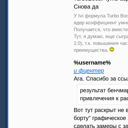
Снова да
У Ivi формула Turbo Boos
ядер коэффициент умно
Получается, что вместе
Тут, я думаю, еще сыгра
2.0), т.к. повышения ч
преимущества.
%username%
и фцентeр
Ага. Спасибо за сс
результат бенчма
привлечения к ра
Вот тут раскрыт не в
борту" графическо
сделать замеры с з