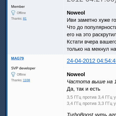
Member
Noweol
Offline
Thanks:
81
Иви заметно хуже г
Что до популярност
его на это раскрут
Кстати вчера вашего
только на мекнул н
MAG79
24-04-2012 04:54:4
SVP developer
Noweol
Offline
Thanks:
1108
Частота выше на 
Да, так и есть
3,5 ГГц против 3,4 ГГц у
3,4 ГГц против 3,3 ГГц у
TurboBoost чуть аг