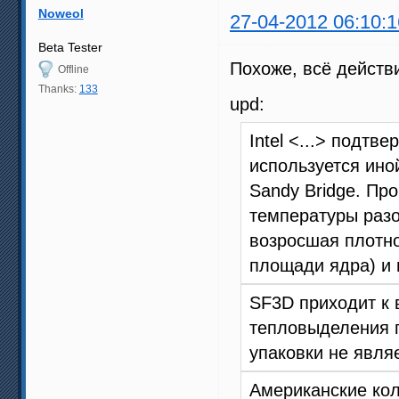
Noweol
27-04-2012 06:10:1
Beta Tester
Похоже, всё действ
Offline
Thanks:
133
upd:
Intel <...> подтв
используется ино
Sandy Bridge. Пр
температуры разо
возросшая плотно
площади ядра) и
SF3D приходит к 
тепловыделения п
упаковки не явля
Американские кол