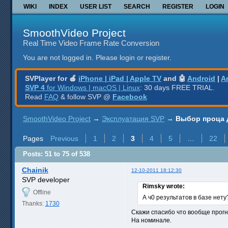
WIKI
INDEX
USER LIST
SEARCH
REGISTER
LOGIN
SmoothVideo Project
Real Time Video Frame Rate Conversion
You are not logged in.
Please login or register.
SVPlayer for 🍎
iPhone | iPad | Apple TV
and 🤖
Android
|
A
SVP 4
for Windows | macOS | Linux
: 30 days FREE TRIAL.
Read
FAQ
& follow SVP @
Facebook
SmoothVideo Project
→
Эксплуатация SVP
→
Выбор проца 
Pages
Previous
1
2
3
4
5
…
22
Posts: 51 to 75 of 538
Chainik
12-10-2011 18:12:30
SVP developer
Rimsky wrote:
Offline
А ч0 результатов в базе нету
Thanks:
1730
Скажи спасибо что вообще прог
На номинале.