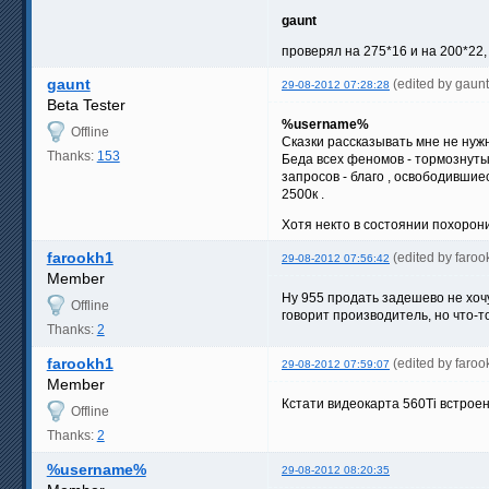
gaunt
проверял на 275*16 и на 200*22,
gaunt
(edited by gaun
29-08-2012 07:28:28
Beta Tester
%username%
Offline
Сказки рассказывать мне не нужн
Thanks:
153
Беда всех феномов - тормознуты
запросов - благо , освободившие
2500к .
Хотя некто в состоянии похорони
farookh1
(edited by faro
29-08-2012 07:56:42
Member
Ну 955 продать задешево не хочу.
Offline
говорит производитель, но что-т
Thanks:
2
farookh1
(edited by faro
29-08-2012 07:59:07
Member
Кстати видеокарта 560Ti встрое
Offline
Thanks:
2
%username%
29-08-2012 08:20:35