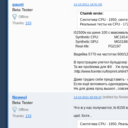
gaunt
12-10-2011 18:51:08
Beta Tester
Chainik wrote:
Offline
Синтетика CPU - 1950, синте
Thanks:
153
Реальные тесты на CPU - 172
i52500к на шине 100 с максимал
Synthetic CPU: MC1814
Synthetic GPU: MG3188
Real-life: FG2197
Видяйка 5770 на частотах 600/12
В прострацию улетел бульдозер .
Та же проблема для ФХ . Уж лучш
:http://www.fcenter.ru/forprint.sht
Даже трудно себе представить - 
Если ещё вспомнить одноядерные
Не для дома проц вышел , совсем
Noweol
(edited by Nowe
13-10-2011 06:58:37
Beta Tester
Что ж у нас получается, fx-8150 
Offline
upd: Хотя...
Thanks:
133
Синтетика CPU - 1950, Реал