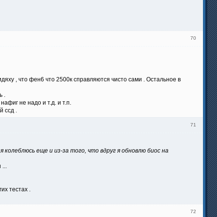
70
идяху , что фен6 что 2500к справляются чисто сами . Остальное в
 .
афиг не надо и т.д. и т.п.
 ссд .
71
я колеблюсь еще и из-за того, что вдруг я обновлю биос на
...
их тестах .
72