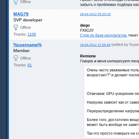
Offline
забыть о проблемах подбора нас
MAG79
26-04-2012 05:20:32
SVP developer
diego
Offline
FX8120
Thanks:
1108
Судя по базе результатов
, тянет
%username%
(edited by %us
18-06-2012 11:58:48
Member
Remione
Offline
Говорю ж меня интересует тео
Thanks:
81
Очень часто уважаемые поль
возрастает?" и делают посп
Отвечаем: GPU-ускорение пер
Нагрузка зависит как от сам
Перераспределение нагрузк
Более того, достаточно мощ
может быть вообще не замет
Так что просто поверьте на с