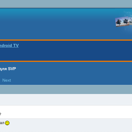
ndroid TV
для SVP
Next
?
нал