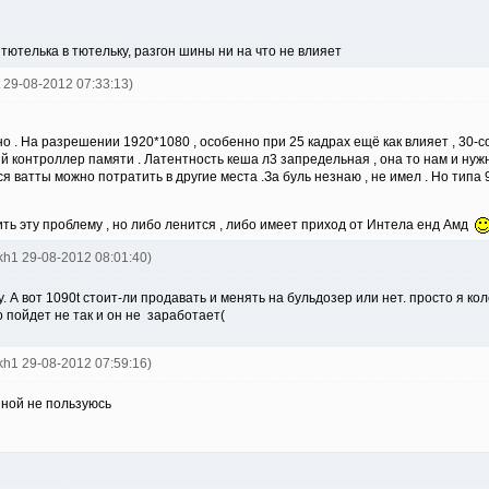
 тютелька в тютельку, разгон шины ни на что не влияет
t 29-08-2012 07:33:13)
о . На разрешении 1920*1080 , особенно при 25 кадрах ещё как влияет , 30-с
й контроллер памяти . Латентность кеша л3 запредельная , она то нам и нуж
ся ватты можно потратить в другие места .За буль незнаю , не имел . Но типа
ть эту проблему , но либо ленится , либо имеет приход от Интела енд Амд
okh1 29-08-2012 08:01:40)
 А вот 1090t стоит-ли продавать и менять на бульдозер или нет. просто я кол
о пойдет не так и он не заработает(
okh1 29-08-2012 07:59:16)
нной не пользуюсь