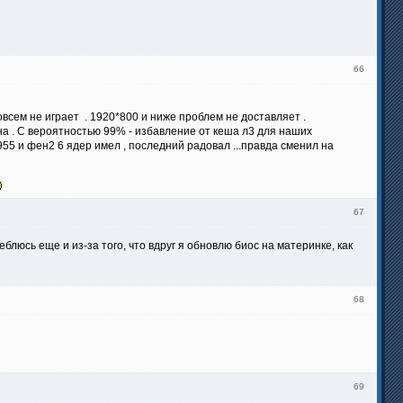
66
овсем не играет . 1920*800 и ниже проблем не доставляет .
на . С вероятностью 99% - избавление от кеша л3 для наших
 955 и фен2 6 ядер имел , последний радовал ...правда сменил на
67
еблюсь еще и из-за того, что вдруг я обновлю биос на материнке, как
68
69