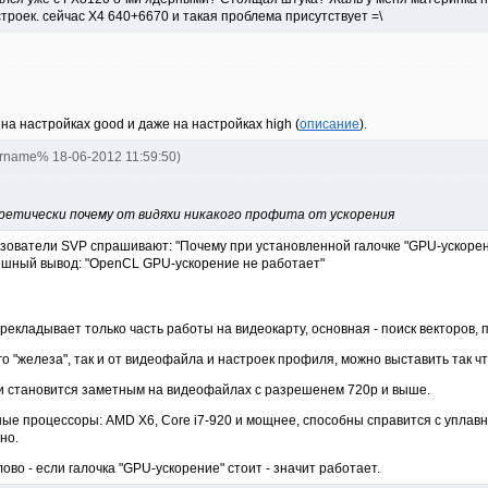
троек. сейчас Х4 640+6670 и такая проблема присутствует =\
 на настройках good и даже на настройках high (
описание
).
ername% 18-06-2012 11:59:50)
ретически почему от видяхи никакого профита от ускорения
зователи SVP спрашивают: "Почему при установленной галочке "GPU-ускорени
ешный вывод: "OpenCL GPU-ускорение не работает"
екладывает только часть работы на видеокарту, основная - поиск векторов, 
ого "железа", так и от видеофайла и настроек профиля, можно выставить так ч
и становится заметным на видеофайлах с разрешенем 720р и выше.
ные процессоры: AMD X6, Core i7-920 и мощнее, способны справится с уплав
но.
лово - если галочка "GPU-ускорение" стоит - значит работает.