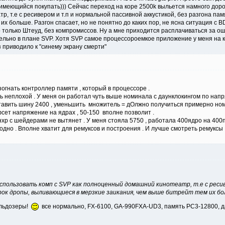
 имеющийся покупать))) Сейчас переход на коре 2500k выльется намного дороже
, т.е с ресивером и т.п и нормальной пассивной аккустикой, без разгона па
их больше. Разгон спасает, но не понятно до каких пор, не ясна ситуация с B
о только Штеуд, без компромиссов. Ну а мне приходится расплачиваться за ош
ельно в плане SVP. Хотя SVP самое процессороемкое приложение у меня на ко
з приводило к "синему экрану смерти"
зогнать контроллер памяти , который в процессоре .
 неплохой . У меня он работал чуть выше номинала с даунклокингом по нап
авить шину 2400 , уменьшить множитель = дОлжно получиться примерно ном
сет напряжение на ядрах , 50-150 вполне позволит .
нхр с шейдерами не вытянет . У меня стояла 5750 , работала 400ядро на 400
одно . Вполне хватит для ремуксов и построения . И лучше смотреть ремуксы 
использовать комп с SVP как полноценный домашний кинотеатр, т.е с ресив
рок дропы, выливающиеся в мерзкие заикания, чем выше битрейт тем их бо
ульдозеры!
все нормально, FX-6100, GA-990FXA-UD3, память РС3-12800, 