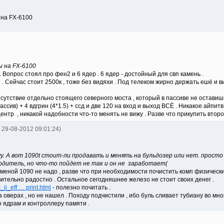
 на FX-6100
ы на FX-6100
 Вопрос стоял про фен2 и 6 ядер . 6 ядер - достойный для свп камень .
и . Сейчас стоит 2500к , тоже без видяхи . Под телеком жирно держать ешё и в
сутствие отдельно стоящего северного моста , который в пассиве не оставишь
сив) + 4 вдгрин (4*1.5) + ссд и две 120 на вход и выход ВСЁ . Никакое айпитв н
ентр , никакой надобности что-то менять не вижу . Разве что прикупить второй
t 29-08-2012 09:01:24)
у. А вот 1090t стоит-ли продавать и менять на бульдозер или нет. просто 
одитель, но что-то пойдет не так и он не заработает(
меной 1090 не надо , разве что при необходимости почистить комп физически 
вительно радостно . Остальное сегодняшнее железо не стоит своих денег .
ii_eff … print.html
- полезно почитать .
 оверах , но не нашел . Походу подчистили , ибо буль сливает тубиану во мног
о ядрам и контроллеру памяти .