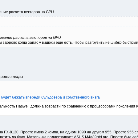
ание расчета векторов на GPU
ывание расчета векторов на GPU
 здорово когда запас у видюхи еще есть, чтобы разгрузить не шибко быстрый
аровые квады
 будет бежать впереди бульдозера и собственного визга
ьность Haswell должна возрасти по сравнению с процессорами поколения Ivy
на FX-8120. Просто имею 2 компа, на одном 1090 на другом 955. Просто 955 
атить до буля. Материнка поддерживает ASUS M4a89gtd pro. Просто был деби