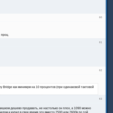
60
 проц.
61
62
 Bridge как минимум на 10 процентов (при одинаковой тактовой
63
слишком дешево продавать, не настолько он плох, а 1090 можно
лом и купил в свое время это вместо 2500 или 2600k по той