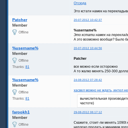
Отсюда
Это кстати намек на перекладыв
Patcher
20-07-2012 10:42:37
Member
%username%
Offline
Это кстати намек на переклад
А это возможно вообще? Было бы
%username%
20-07-2012 10:44:56
Member
Patcher
Offline
все можно если осторожно
Thanks:
81
А то жалко менять 250-300 долл
%username%
24-08-2012 07:28:42
Member
хасвел можно не ждать, интел не
Offline
Thanks:
81
вычислительная производител
частоте)
farookh1
29-08-2012 06:17:12
Member
Скажите, стоит-ли менять 1090t 
Offline
неплохо продать и минимум допл