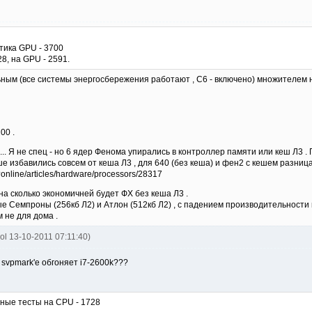
тика GPU - 3700
8, на GPU - 2591.
ьным (все системы энергосбережения работают , С6 - включено) множителем на
00 .
.. Я не спец - но 6 ядер Фенома упирались в контроллер памяти или кеш Л3 . 
е избавились совсем от кеша Л3 , для 640 (без кеша) и фен2 с кешем разница
ml?online/articles/hardware/processors/28317
на сколько экономичней будет ФХ без кеша Л3 .
 Семпроны (256кб Л2) и Атлон (512кб Л2) , с падением производительности ма
 не для дома .
ol 13-10-2011 07:11:40)
в svpmark'е обгоняет i7-2600k???
ьные тесты на CPU - 1728