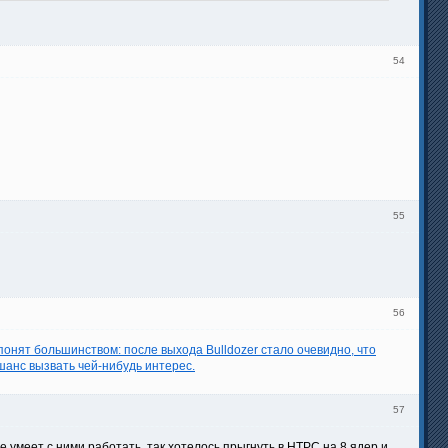
54
55
56
онят большинством: после выхода Bulldozer стало очевидно, что
шанс вызвать чей-нибудь интерес.
57
умеет с ними работать, так хотелось прыгнуть в HTPC на 8 ядер и