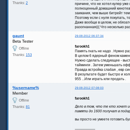
Thanks:
2
причине, что не хотел кулер уже
полноценный домашний кинотеатр
заикания, чем выше битрейт тем 
Поэтому если с нуля покупать, т
Даже вообще в целом, не обязат
разогнанная((( Что несколько ра
gaunt
29-08-2012 06:37:34
Beta Tester
farookh1
Offline
Память гнать не надо . Нужно ра
Thanks:
153
В целом 6 ядерный феном камень
Нужно сделать следующее - выст
тайминги . Затем уменьшать офф
Правда встройка слабая , евр си
В результате будет быстро и хол
955 ...Или играть или продать .
%username%
29-08-2012 07:08:03
Member
farookh1
Offline
Дело в том, что те кто хочет 
Thanks:
81
памяти до 1600 получат в пода
вы просто не умеете готовить б
__________