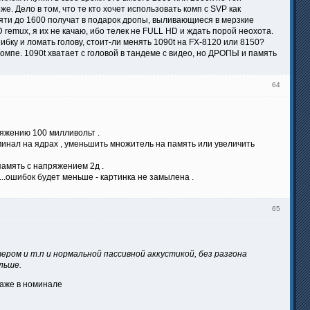
. Дело в том, что те кто хочет использовать комп с SVP как
мяти до 1600 получат в подарок дропы, выливающиеся в мерзкие
D remux, я их не качаю, ибо телек не FULL HD и ждать порой неохота.
ибку и ломать голову, стоит-ли менять 1090t на FX-8120 или 8150?
мпе. 1090t хватает с головой в тандеме с видео, но ДРОПЫ и память
64
ряжению 100 милливольт .
инал на ядрах , уменьшить множитель на память или увеличить
память с напряжением 2д .
...ошибок будет меньше - картинка не замылена .
65
ером и т.п и нормальной пассивной аккустикой, без разгона
льше.
даже в номинале