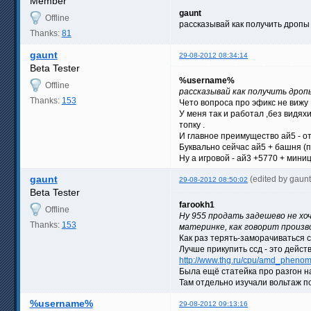
Member
gaunt
Offline
рассказывай как получить дропы
Thanks:
81
gaunt
29-08-2012 08:34:14
Beta Tester
%username%
Offline
рассказывай как получить дроп
Thanks:
153
Чето вопроса про эфикс не вижу .
У меня так и работал ,без видях
топку .
И главное преимущество ай5 - от
Буквально сейчас ай5 + башня (пас
Ну а игровой - ай3 +5770 + миниц
gaunt
(edited by gaun
29-08-2012 08:50:02
Beta Tester
farookh1
Offline
Ну 955 продать задешево не хоч
Thanks:
153
материнке, как говорит произв
Как раз терять-заморачиваться с
Лучше прикупить ссд - это дейст
http://www.thg.ru/cpu/amd_phenom_
Была ещё статейка про разгон на
Там отдельно изучали вольтаж п
%username%
29-08-2012 09:13:16