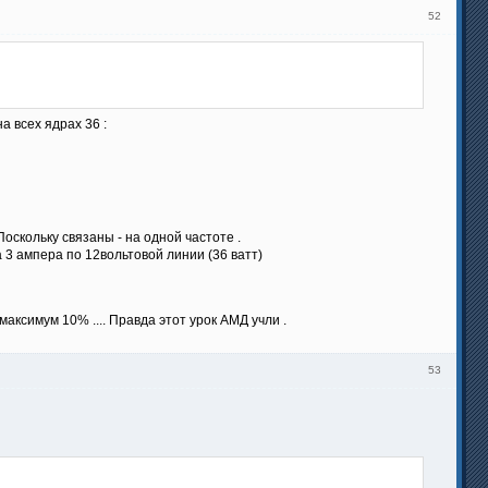
52
 всех ядрах 36 :
Поскольку связаны - на одной частоте .
 3 ампера по 12вольтовой линии (36 ватт)
ксимум 10% .... Правда этот урок АМД учли .
53