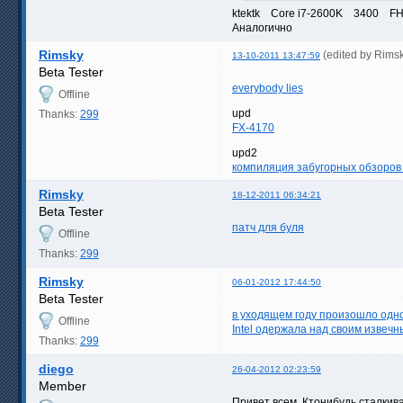
ktektk Core i7-2600K 3400 F
Аналогично
Rimsky
(edited by Rims
13-10-2011 13:47:59
Beta Tester
everybody lies
Offline
upd
Thanks:
299
FX-4170
upd2
компиляция забугорных обзоров
Rimsky
18-12-2011 06:34:21
Beta Tester
патч для буля
Offline
Thanks:
299
Rimsky
06-01-2012 17:44:50
Beta Tester
в уходящем году произошло одно
Offline
Intel одержала над своим извеч
Thanks:
299
diego
26-04-2012 02:23:59
Member
Привет всем. Ктонибудь сталкив