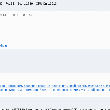
HD FALSE Score:1789 CPU Only:1913
ky 14-10-2011 10:03:15)
 буля
 по-настоящему забавное событие, однако истинный его смысл вряд ли был п
ным конкурентом — компанией AMD — последнюю победу, у которой ещё есть 
ался уже с FX8120 8-ми ядерными? Стоящая штука? Жаль у меня материнка не 