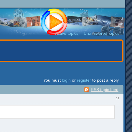
Active topics
Unanswered topics
You must
login
or
register
to post a reply
RSS topic feed
51