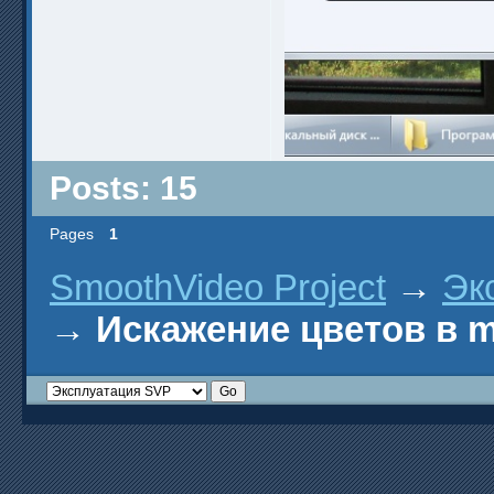
Posts: 15
Pages
1
SmoothVideo Project
→
Эк
→
Искажение цветов в m