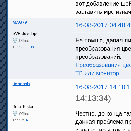
вот добавление шей
заставить мрс изнач
MAG79
16-08-2017 04:48:4
SVP developer
Не помню, давал ли
Offline
Thanks:
1108
преобразования цве
преобразований.
Преобразования цве
ТВ или монитор
lionessb
16-08-2017 14:10:1
14:13:34)
Beta Tester
Честно, до конца та
Offline
Thanks:
6
данная проблема пр
и выше, но я так и 