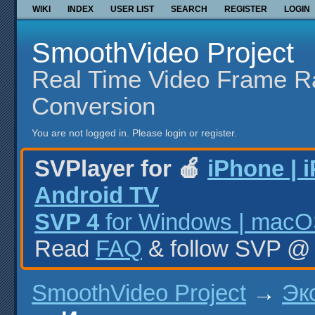
WIKI
INDEX
USER LIST
SEARCH
REGISTER
LOGIN
SmoothVideo Project
Real Time Video Frame R
Conversion
You are not logged in.
Please login or register.
SVPlayer for 🍎
iPhone | 
Android TV
SVP 4
for Windows | macOS
Read
FAQ
& follow SVP 
SmoothVideo Project
→
Эк