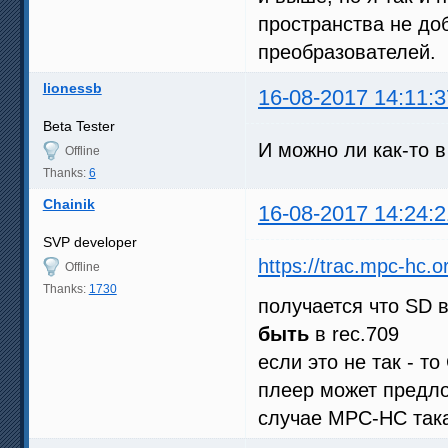
пространства не до
преобразователей.
lionessb
16-08-2017 14:11:3
Beta Tester
И можно ли как-то в
Offline
Thanks:
6
Chainik
16-08-2017 14:24:2
SVP developer
https://trac.mpc-hc.o
Offline
Thanks:
1730
получается что SD 
быть
в rec.709
если это не так - 
плеер может предло
случае MPC-HC так