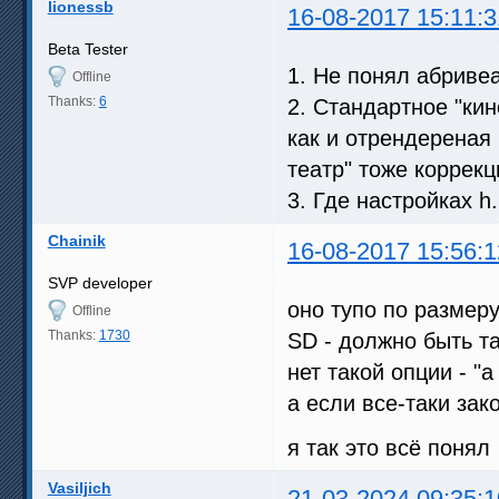
lionessb
16-08-2017 15:11:3
Beta Tester
1. Не понял абриве
Offline
Thanks:
6
2. Стандартное "ки
как и отрендереная 
театр" тоже коррекц
3. Где настройках h
Chainik
16-08-2017 15:56:1
SVP developer
оно тупо по размер
Offline
Thanks:
1730
SD - должно быть та
нет такой опции - "
а если все-таки зак
я так это всё понял
Vasiljich
21-03-2024 09:35:1