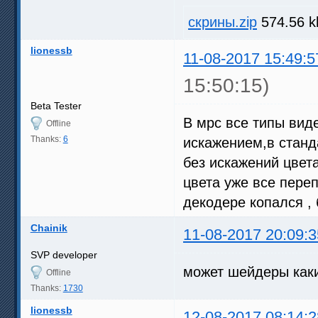
скрины.zip
574.56 k
lionessb
11-08-2017 15:49:5
15:50:15)
Beta Tester
В мрс все типы вид
Offline
Thanks:
6
искажением,в станд
без искажений цвет
цвета уже все переп
декодере копался ,
Chainik
11-08-2017 20:09:3
SVP developer
может шейдеры как
Offline
Thanks:
1730
lionessb
12-08-2017 08:14:2