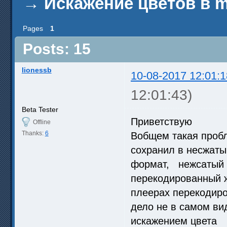
→
Искажение цветов в m
Pages
1
Posts: 15
lionessb
10-08-2017 12:01:1
12:01:43)
Beta Tester
Приветствую
Offline
Thanks:
6
Вобщем такая пробл
сохранил в несжаты
формат, нежсатый 
перекодированный ж
плеерах перекодиро
дело не в самом вид
искажением цвета