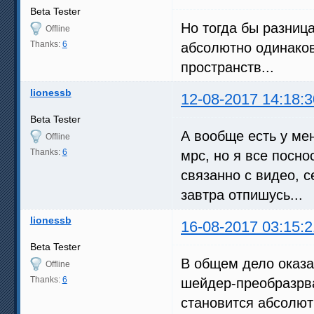
Beta Tester
Но тогда бы разниц
Offline
Thanks:
6
абсолютно одинаков
пространств...
lionessb
12-08-2017 14:18:3
Beta Tester
А вообще есть у мен
Offline
Thanks:
6
мрс, но я все посно
связанно с видео, с
завтра отпишусь...
lionessb
16-08-2017 03:15:2
Beta Tester
В общем дело оказа
Offline
Thanks:
6
шейдер-преобразрват
становится абсолютн