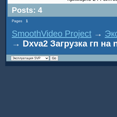
Posts: 4
Pages
1
SmoothVideo Project
→
Эк
→
Dxva2 Загрузка гп на n