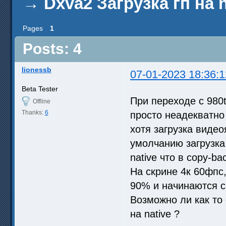
→
Dxva2 Загрузка гп на n
Pages
1
Posts: 4
lionessb
07-01-2023 18:36:1
Beta Tester
При переходе с 980t
Offline
Thanks:
6
просто неадекватно 
хотя загрузка видео
умолчанию загрузка 
native что в copy-ba
На скрине 4к 60фпс,
90% и начинаются 
Возможно ли как то 
на native ?