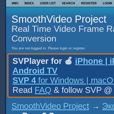
WIKI
INDEX
USER LIST
SEARCH
REGISTER
LOGIN
SmoothVideo Project
Real Time Video Frame R
Conversion
You are not logged in.
Please login or register.
SVPlayer for 🍎
iPhone | 
Android TV
SVP 4
for Windows | macOS
Read
FAQ
& follow SVP 
SmoothVideo Project
→
Эк