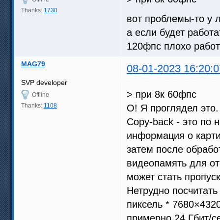
Thanks:
1730
вот проблемы-то у 
а если будет работа
120фпс плохо работ
MAG79
08-01-2023 16:20:0
SVP developer
> при 8к 60фпс
Offline
Thanks:
1108
О! Я проглядел это.
Copy-back - это по 
информация о карти
затем после обрабо
видеопамять для от
может стать пропус
Нетрудно посчитать
пиксель * 7680×4320
примерно 24 Гбит/с