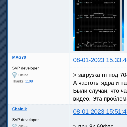
MAG79
08-01-2023 15:33:4
SVP developer
> загрузка гп под 7
Offline
Thanks:
1108
А частоты ядра и п
Были случаи, что ч
видео. Эта проблем
Chainik
08-01-2023 15:51:4
SVP developer
> при 8к 60фпс
Offline