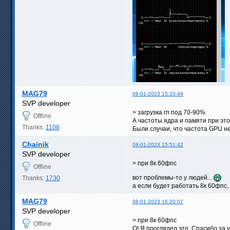
MAG79
08-01-2023 15:33:44
SVP developer
> загрузка гп под 70-90%
Offline
А частоты ядра и памяти при это
Thanks:
1108
Были случаи, что частота GPU н
Chainik
08-01-2023 15:51:42
SVP developer
> при 8к 60фпс
Offline
вот проблемы-то у людей...
Thanks:
1730
а если будет работать 8к 60фпс,
MAG79
08-01-2023 16:20:07
SVP developer
> при 8к 60фпс
Offline
О! Я проглядел это. Спасибо за 