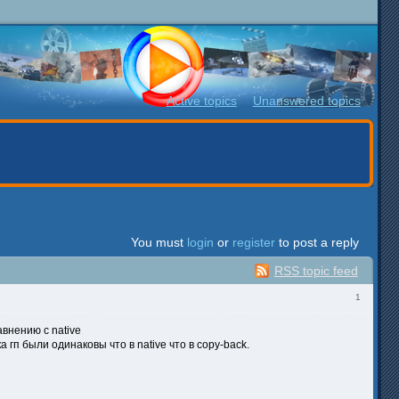
Active topics
Unanswered topics
You must
login
or
register
to post a reply
RSS topic feed
1
авнению с native
 гп были одинаковы что в native что в copy-back.