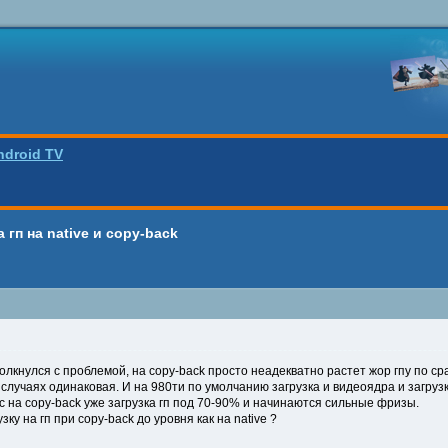
ndroid TV
 гп на native и copy-back
толкнулся с проблемой, на copy-back просто неадекватно растет жор гпу по ср
случаях одинаковая. И на 980ти по умолчанию загрузка и видеоядра и загрузка
с на copy-back уже загрузка гп под 70-90% и начинаются сильные фризы.
зку на гп при copy-back до уровня как на native ?