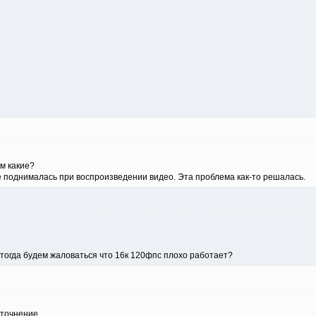
м какие?
е поднималась при воспроизведении видео. Эта проблема как-то решалась.
 тогда будем жаловаться что 16к 120фпс плохо работает?
уточнение.