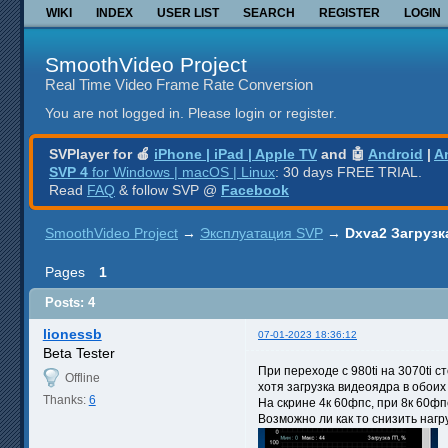
WIKI
INDEX
USER LIST
SEARCH
REGISTER
LOGIN
SmoothVideo Project
Real Time Video Frame Rate Conversion
You are not logged in.
Please login or register.
SVPlayer for 🍎
iPhone | iPad | Apple TV
and 🤖
Android
|
A
SVP 4
for Windows | macOS | Linux
: 30 days FREE TRIAL.
Read
FAQ
& follow SVP @
Facebook
SmoothVideo Project
→
Эксплуатация SVP
→
Dxva2 Загрузка
Pages
1
Posts: 4
lionessb
07-01-2023 18:36:12
Beta Tester
При переходе с 980ti на 3070ti с
Offline
хотя загрузка видеоядра в обоих 
Thanks:
6
На скрине 4к 60фпс, при 8к 60фп
Возможно ли как то снизить нагру