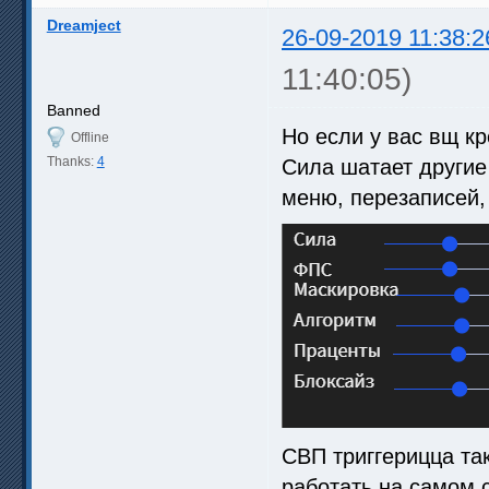
Dreamject
26-09-2019 11:38:2
11:40:05)
Banned
Но если у вас вщ кр
Offline
Thanks:
4
Сила шатает другие 
меню, перезаписей, 
СВП триггерицца та
работать на самом 