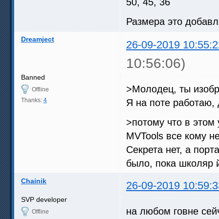
50, 45, 36
Размера это добавл
Dreamject
26-09-2019 10:55:2
10:56:06)
Banned
>Молодец, ты изобре
Offline
Thanks:
4
Я на поте работаю, 
>потому что в этом 
MVTools все кому не
Секрета нет, а порт
было, пока школяр 
Chainik
26-09-2019 10:59:3
SVP developer
на любом говне сей
Offline