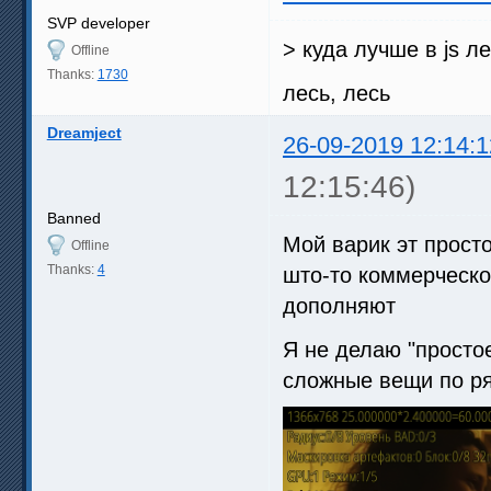
SVP developer
> куда лучше в js л
Offline
Thanks:
1730
лесь, лесь
Dreamject
26-09-2019 12:14:1
12:15:46)
Banned
Мой варик эт просто
Offline
Thanks:
4
што-то коммерческ
дополняют
Я не делаю "просто
сложные вещи по ря