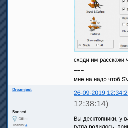
сходи им расскажи ч
===
мне на надо чтоб SV
Dreamject
26-09-2019 12:34:2
12:38:14)
Banned
Вы десктопники, у в
Offline
Thanks:
4
гугла родилось, пр