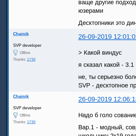
ваще другие подход
юзерами
Десктопники это ди
Chainik
26-09-2019 12:01:0
SVP developer
> Какой виндус
Offline
Thanks:
1730
я сказал какой - 3.1
не, ты серьезно бол
SVP - десктопное п
Chainik
26-09-2019 12:06:1
SVP developer
Надо б голо сование
Offline
Thanks:
1730
Вар.1 - модный, со
школьнику 2к19 год