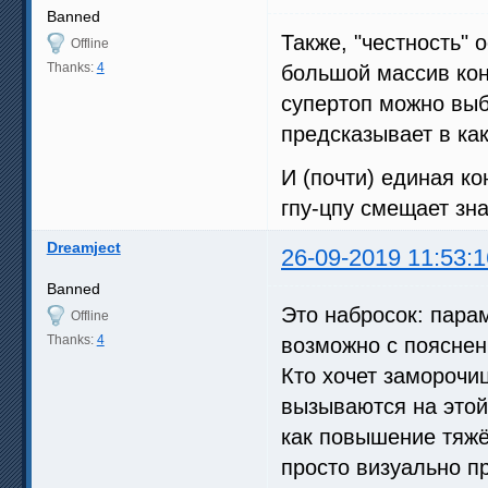
Banned
Также, "честность" 
Offline
Thanks:
4
большой массив кон
супертоп можно выб
предсказывает в как
И (почти) единая к
гпу-цпу смещает зн
Dreamject
26-09-2019 11:53:1
Banned
Это набросок: парам
Offline
Thanks:
4
возможно с пояснен
Кто хочет заморочи
вызываются на этой
как повышение тяжё
просто визуально пр