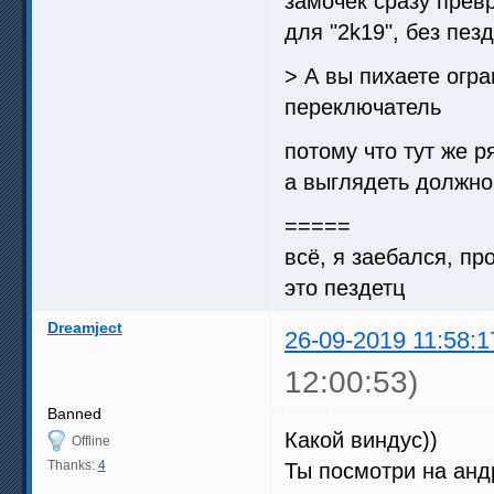
замочек сразу прев
для "2k19", без пез
> А вы пихаете огр
переключатель
потому что тут же р
а выглядеть должно
=====
всё, я заебался, пр
это пездетц
Dreamject
26-09-2019 11:58:1
12:00:53)
Banned
Какой виндус))
Offline
Thanks:
4
Ты посмотри на анд