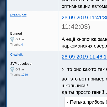
оптимизации автом
Dreamject
26-09-2019 11:41:3
11:42:03)
Banned
А ещё кнопочка зам
Offline
Thanks:
4
наркоманских овер
Chainik
26-09-2019 11:46:1
SVP developer
> то оно как-то так
Offline
Thanks:
1730
вот это вот пример 
школьника?
да ты просто гений u
- Петька,приборы!