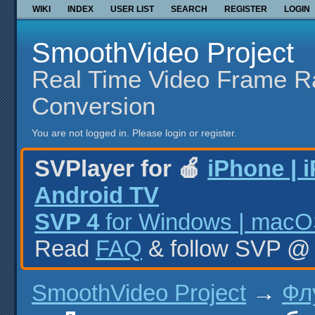
WIKI
INDEX
USER LIST
SEARCH
REGISTER
LOGIN
SmoothVideo Project
Real Time Video Frame R
Conversion
You are not logged in.
Please login or register.
SVPlayer for 🍎
iPhone | 
Android TV
SVP 4
for Windows | macOS
Read
FAQ
& follow SVP 
SmoothVideo Project
→
Фл