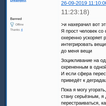
Dreamject
26-09-2019 11:10:0
11:23:18)
Banned
>и нахерачил вот э
Offline
Thanks:
4
Я прост человек с
охеренно ускоряет р
интегрировать вещи
до меня вещи
Зоцикливание на од
охрененным в одной 
И если сфера перес
приведёт к деграда
Пока я могу угорать
стану серьёзным, я
перестраиваться, ка