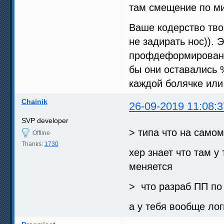
там смещение по м
Ваше кодерство твор
не задирать нос)). 
профдеформированны
бы они оставались
каждой болячке или
Chainik
26-09-2019 11:08:3
SVP developer
> типа что на само
Offline
Thanks:
1730
хер знает что там у
меняется
> что разраб ПП по 
а у тебя вообще логи