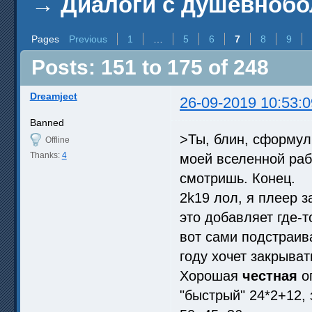
→
Диалоги с душевноб
Pages
Previous
1
…
5
6
7
8
9
Posts: 151 to 175 of 248
Dreamject
26-09-2019 10:53:0
Banned
>Ты, блин, сформул
Offline
Thanks:
4
моей вселенной рабо
смотришь. Конец.
2k19 лол, я плеер з
это добавляет где-т
вот сами подстраива
году хочет закрыват
Хорошая
честная
о
"быстрый" 24*2+12, 