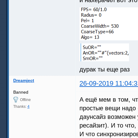
дурак ты еще раз
Dreamject
26-09-2019 11:04:3
Banned
А ещё мем в том, чт
Offline
Thanks:
4
простые вещи надо 
даунсайз возможен у
ресайзит). И то что
И что синхронизиро