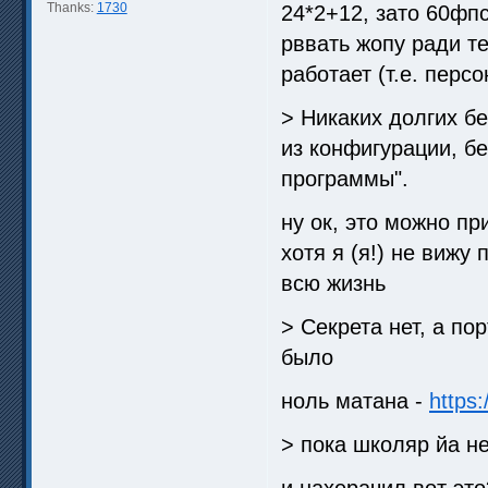
Thanks:
1730
24*2+12, зато 60фпс
рввать жопу ради те
работает (т.е. перс
> Никаких долгих б
из конфигурации, бе
программы".
ну ок, это можно пр
хотя я (я!) не вижу
всю жизнь
> Секрета нет, а по
было
ноль матана -
https
> пока школяр йа н
и нахерачил вот это