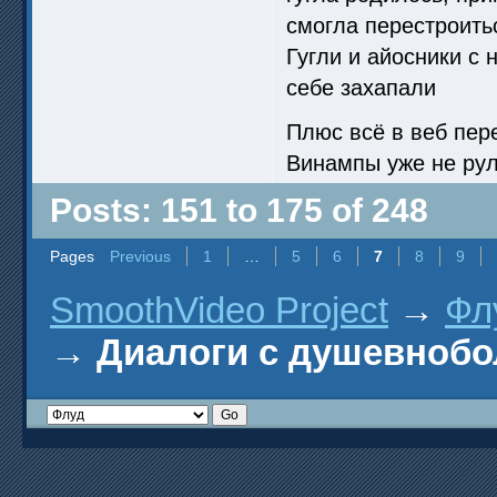
смогла перестроить
Гугли и айосники с
себе захапали
Плюс всё в веб пер
Винампы уже не рул
Posts: 151 to 175 of 248
Pages
Previous
1
…
5
6
7
8
9
SmoothVideo Project
→
Фл
→
Диалоги с душевноб