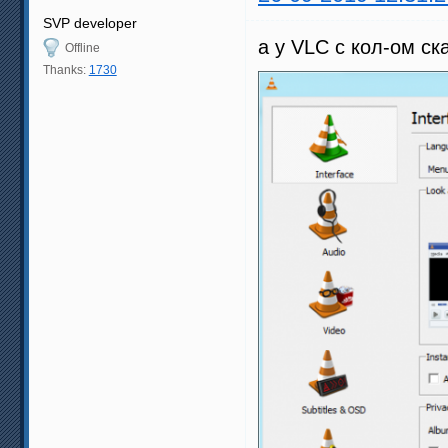
SVP developer
а у VLC с кол-ом ск
Offline
Thanks:
1730