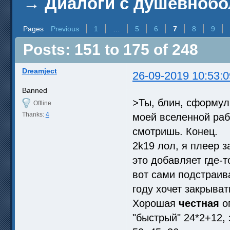
→
Диалоги с душевноб
Pages
Previous
1
…
5
6
7
8
9
Posts: 151 to 175 of 248
Dreamject
26-09-2019 10:53:0
Banned
>Ты, блин, сформул
Offline
Thanks:
4
моей вселенной рабо
смотришь. Конец.
2k19 лол, я плеер з
это добавляет где-т
вот сами подстраива
году хочет закрыват
Хорошая
честная
о
"быстрый" 24*2+12, 