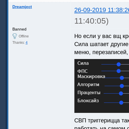
Dreamject
26-09-2019 11:38:2
11:40:05)
Banned
Но если у вас вщ кр
Offline
Thanks:
4
Сила шатает другие 
меню, перезаписей, 
СВП триггерицца та
работать на самом 