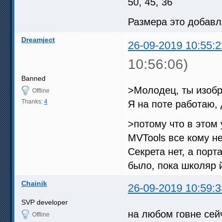
50, 45, 36
Размера это добавл
Dreamject
26-09-2019 10:55:2
10:56:06)
Banned
>Молодец, ты изобре
Offline
Thanks:
4
Я на поте работаю, 
>потому что в этом 
MVTools все кому не
Секрета нет, а порт
было, пока школяр 
Chainik
26-09-2019 10:59:3
SVP developer
на любом говне сей
Offline