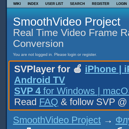
WIKI
INDEX
USER LIST
SEARCH
REGISTER
LOGIN
SmoothVideo Project
Real Time Video Frame R
Conversion
You are not logged in.
Please login or register.
SVPlayer for 🍎
iPhone | 
Android TV
SVP 4
for Windows | macOS
Read
FAQ
& follow SVP 
SmoothVideo Project
→
Фл