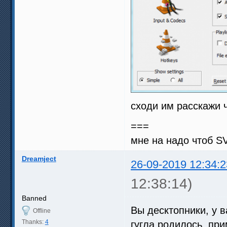
сходи им расскажи ч
===
мне на надо чтоб SV
Dreamject
26-09-2019 12:34:2
12:38:14)
Banned
Вы десктопники, у в
Offline
Thanks:
4
гугла родилось, пр