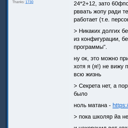
Thanks:
1730
24*2+12, зато 60фпс
рввать жопу ради те
работает (т.е. перс
> Никаких долгих б
из конфигурации, бе
программы".
ну ок, это можно пр
хотя я (я!) не вижу
всю жизнь
> Секрета нет, а по
было
ноль матана -
https
> пока школяр йа н
и нахерачил вот это