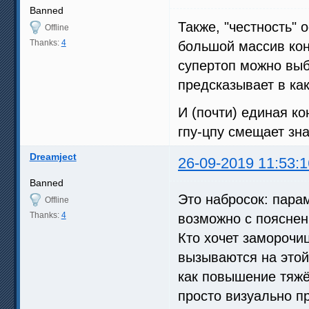
Banned
Также, "честность" 
Offline
Thanks:
4
большой массив кон
супертоп можно выб
предсказывает в как
И (почти) единая к
гпу-цпу смещает зн
Dreamject
26-09-2019 11:53:1
Banned
Это набросок: парам
Offline
Thanks:
4
возможно с пояснен
Кто хочет заморочи
вызываются на этой
как повышение тяжё
просто визуально пр