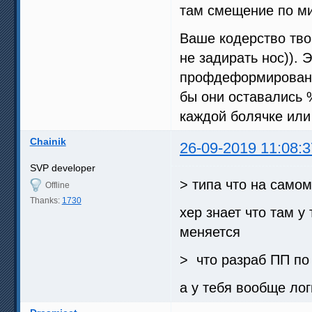
там смещение по м
Ваше кодерство твор
не задирать нос)). 
профдеформированны
бы они оставались
каждой болячке или
Chainik
26-09-2019 11:08:3
SVP developer
> типа что на само
Offline
Thanks:
1730
хер знает что там у
меняется
> что разраб ПП по 
а у тебя вообще логи