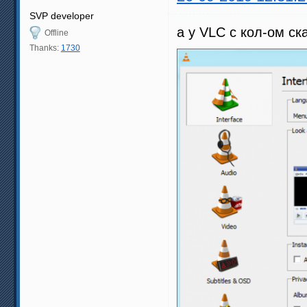
SVP developer
а у VLC с кол-ом ск
Offline
Thanks:
1730