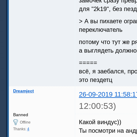
замочек сразу прев
для "2k19", без пез
> А вы пихаете огр
переключатель
потому что тут же р
а выглядеть должно
=====
всё, я заебался, пр
это пездетц
Dreamject
26-09-2019 11:58:1
12:00:53)
Banned
Какой виндус))
Offline
Thanks:
4
Ты посмотри на анд