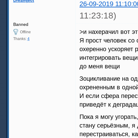
Dreamject
26-09-2019 11:10:0
11:23:18)
Banned
>и нахерачил вот э
Offline
Thanks:
4
Я прост человек с
охеренно ускоряет р
интегрировать вещи
до меня вещи
Зоцикливание на од
охрененным в одной 
И если сфера перес
приведёт к деграда
Пока я могу угорать
стану серьёзным, я
перестраиваться, ка