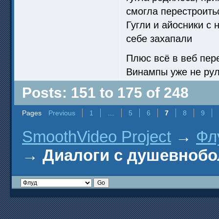
смогла перестроить
Гугли и айосники с
себе захапали
Плюс всё в веб пер
Винампы уже не рул
Posts: 151 to 175 of 248
Pages
Previous
1
…
5
6
7
8
9
SmoothVideo Project
→
Фл
→
Диалоги с душевноб