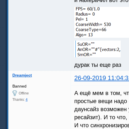
дурак ты еще раз
Dreamject
26-09-2019 11:04:3
Banned
А ещё мем в том, чт
Offline
Thanks:
4
простые вещи надо 
даунсайз возможен у
ресайзит). И то что
И что синхронизиро