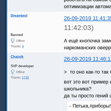
оптимизации автом
Dreamject
26-09-2019 11:41:3
11:42:03)
Banned
А ещё кнопочка зам
Offline
Thanks:
4
наркоманских овер
Chainik
26-09-2019 11:46:1
SVP developer
> то оно как-то так
Offline
Thanks:
1730
вот это вот пример 
школьника?
да ты просто гений u
- Петька,приборы!