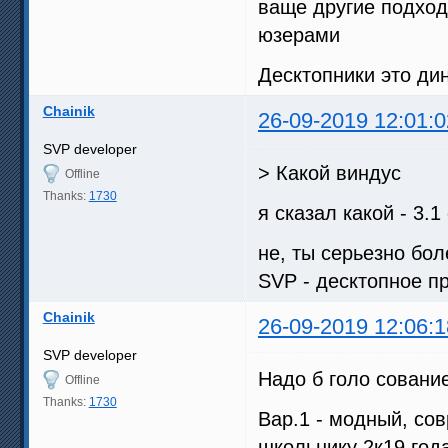
ваще другие подход
юзерами
Десктопники это ди
Chainik
26-09-2019 12:01:0
SVP developer
> Какой виндус
Offline
Thanks:
1730
я сказал какой - 3.1
не, ты серьезно бол
SVP - десктопное п
Chainik
26-09-2019 12:06:1
SVP developer
Надо б голо сование
Offline
Thanks:
1730
Вар.1 - модный, со
школьнику 2к19 год