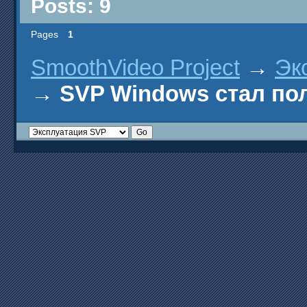
Posts: 9
Pages
1
SmoothVideo Project
→
Эк
→
SVP Windows стал п