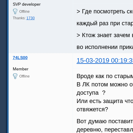
SVP developer
> Где посмотреть ск
Offline
Thanks:
1730
каждый раз при ста
> Ктож знает зачем 
во исполнении прик
74LS00
15-03-2019 00:19:3
Member
Вроде как по стары
Offline
В ЛК потом можно о
доступа ?
Или есть защита что
отвяжется?
Вот думаю поставить
деревню, переставля