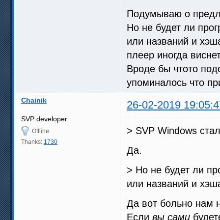
Подумываю о предло
Но не будет ли про
или названий и хэш
плеер иногда виснет
Вроде бы чтото под
упоминалось что пр
Chainik
26-02-2019 19:05:4
SVP developer
> SVP Windows ста
Offline
Thanks:
1730
Да.
> Но не будет ли п
или названий и хэш
Да вот больно нам 
Если
вы сами
будет