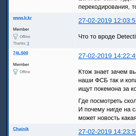
перекодирования, т
www.lr.kr
27-02-2019 12:03:5
Member
Что то вроде Detect
Offline
Thanks:
3
74LS00
27-02-2019 14:22:4
Member
Ктож знает зачем вы
Offline
наши ФСБ так и копа
ищут покемона за к
Где посмотреть ско
И почему нигде на 
может новость кака
Chainik
27-02-2019 14:23:5