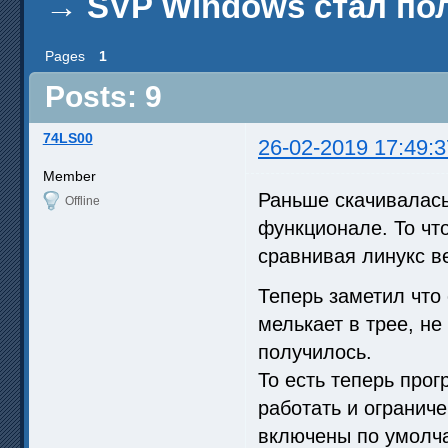
→
SVP Windows стал п
Pages
1
Posts: 9
74LS00
26-02-2019 17:49:3
Member
Раньше скачивалась
Offline
функционале. То чт
сравнивая линукс в
Теперь заметил что 
мелькает в трее, не
получилось.
То есть теперь прог
работать и огранич
включены по умолч