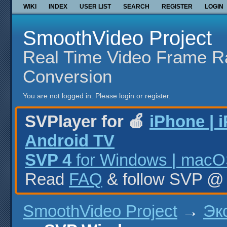
WIKI
INDEX
USER LIST
SEARCH
REGISTER
LOGIN
SmoothVideo Project
Real Time Video Frame R
Conversion
You are not logged in.
Please login or register.
SVPlayer for 🍎
iPhone | 
Android TV
SVP 4
for Windows | macOS
Read
FAQ
& follow SVP 
SmoothVideo Project
→
Эк