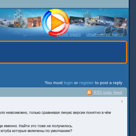
Active topics
Unanswered topics
You must
login
or
register
to post a reply
RSS topic feed
1
ыло невозможно, только сравнивая линукс версии понятно в чём
де именно. Найти это тоже не получилось.
де ютуба которые включены по умолчанию?