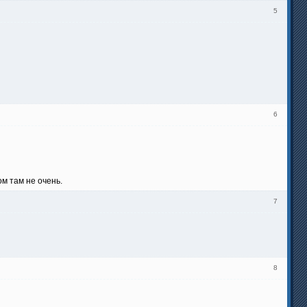
5
6
ом там не очень.
7
8