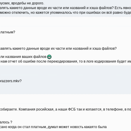
ских, вродебы не дорого.
влять какието данные вроде их части или названий и хэша файлов? Есть явно
 можно отключить, но кажется упоминалось что при ошибках он всё равно буд
платным?
равлять какието данные вроде их части или названий и хэша файлов?
 или названия ваших файлов
нам отчет об ошибке после перекодирования, то в логе кодирования будет и
brazzers.mkv?
собираете. Компания росийская, а наши ФСБ так и копаются, в телефоне, в по
алось ?
сано когда он стал платным, думал может новость какаято была