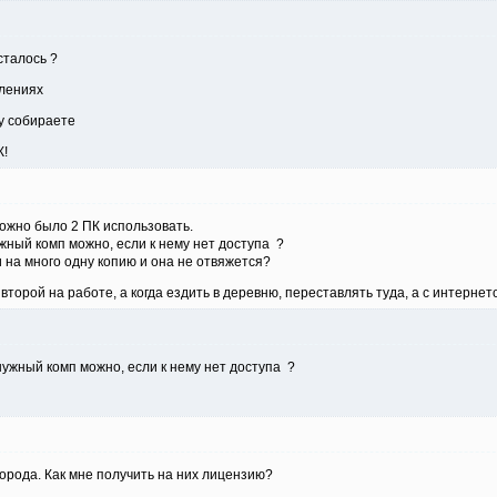
сталось ?
млениях
ку собираете
К!
ожно было 2 ПК использовать.
жный комп можно, если к нему нет доступа ?
 на много одну копию и она не отвяжется?
второй на работе, а когда ездить в деревню, переставлять туда, а с интернет
нужный комп можно, если к нему нет доступа ?
города. Как мне получить на них лицензию?