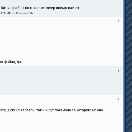
 битые файлы на которых плеер иногда виснет.
ет чтото отправлять
2
мя файла, да.
3
4
чте, в скайп залезли, так и ищут покемона за которого можно