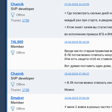
Chainik
27-02-2019 14:23:50
SVP developer
> Где посмотреть сколько дней о
Offline
каждый раз при старте, в уведо
Thanks:
1730
> Ктож знает зачем вы статисти
во исполнении приказа КГБ и ВЧ
74LS00
15-03-2019 00:19:35
Member
Вроде как по старым правилам м
Offline
В ЛК потом можно отвязать нену
Или есть защита чтоб не ставили
Вот думаю поставить один дома, 
Chainik
15-03-2019 07:08:27
SVP developer
> В ЛК потом можно отвязать не
Offline
Можно
Thanks:
1730
Dmabst
13-04-2019 15:54:20
Member
У меня 2 компа в разных частях 
Offline