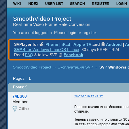
WIKI
INDEX
USER LIST
SEARCH
REGISTER
LOGIN
SmoothVideo Project
Real Time Video Frame Rate Conversion
You are not logged in.
Please login or register.
SVPlayer for 🍎
iPhone | iPad | Apple TV
and 🤖
Android
|
A
SVP 4
for Windows | macOS | Linux
: 30 days FREE TRIAL.
Read
FAQ
& follow SVP @
Facebook
SmoothVideo Project
→
Эксплуатация SVP
→
SVP Windows 
Pages
1
Posts: 9
74LS00
26-02-2019 17:49:37
Member
Раньше скачивалась бесплатная 
Offline
отличие.
Теперь заметил что ставится 30 
То есть теперь программа тольк