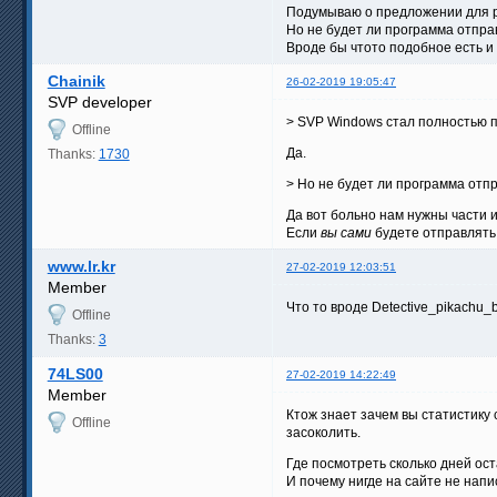
Подумываю о предложении для ру
Но не будет ли программа отпра
Вроде бы чтото подобное есть и
Chainik
26-02-2019 19:05:47
SVP developer
> SVP Windows стал полностью 
Offline
Да.
Thanks:
1730
> Но не будет ли программа отп
Да вот больно нам нужны части
Если
вы сами
будете отправлять 
www.lr.kr
27-02-2019 12:03:51
Member
Что то вроде Detective_pikachu_
Offline
Thanks:
3
74LS00
27-02-2019 14:22:49
Member
Ктож знает зачем вы статистику 
Offline
засоколить.
Где посмотреть сколько дней ост
И почему нигде на сайте не напи