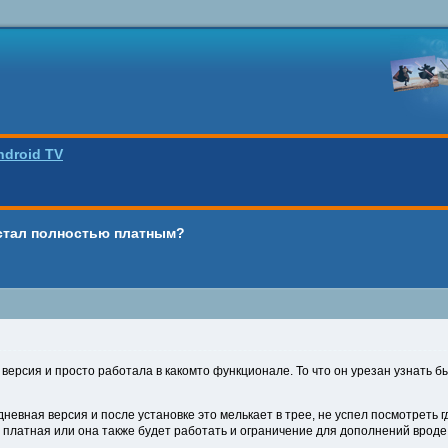
ndroid TV
стал полностью платным?
версия и просто работала в какомто функционале. То что он урезан узнать б
дневная версия и после установке это мелькает в трее, не успел посмотреть г
о платная или она также будет работать и ограничение для дополнений вро