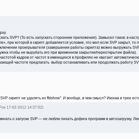
рху.
скать SVP? (То есть запускать сторонние приложения). Замысел таков: в нас
», при которой в скрипт добавляется условие, что мол если SVP закрыт, то 
выключении проигрывателя (завершении работы скрипта) можно выгружать SVP 
ужна чтобы не вырубать его при временном закрытии/переоткрытии файла).
й частотой кадров от частот в имеющихся в профилях не хватает автоматическ
шающей частоте предлагать выбор останавливать или продолжать работу SVP
 SVP скрипт не удалять из ffdshow". И вообще, в чем смысл? Иконка в трее ест
tFox 17-02-2012 14:37:02)
минать о запуске SVP — не люблю пихать дофига программ в автозагрузку. Л