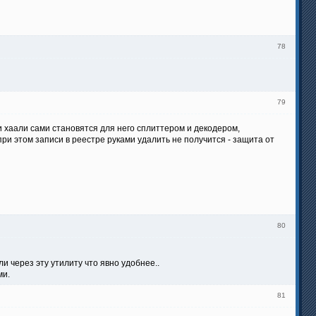
78
79
 хаали сами становятся для него сплиттером и декодером,
и этом записи в реестре руками удалить не получится - защита от
80
и через эту утилиту что явно удобнее..
ми.
81