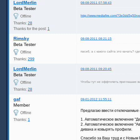
LordMerlin
08-08-2011 07:58:43
Beta Tester
http://www.mediafire.com/?3e3dd5g50nx
Offline
Thanks:
28
Thanks for the post:
1
Rimsky
08-08-2011 08:21:15
Beta Tester
пасиб, а с какого сайта это качать? г
Offline
Thanks:
299
LordMerlin
09-08-2011 09:20:45
Beta Tester
Чтобы тут не оффтопить приглашаю в
Offline
Thanks:
28
gaf
09-01-2012 11:55:11
Member
Предлагаю ввести отключаемые 
Offline
1. Автоматическое включение "Де
Thanks:
1
2. Автоматическое включение "А
дивана и ковырять профили.
Спасибо за Ваш труд и с Новым 