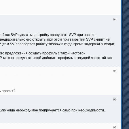
94
тройках SVP сделать настройку «запускать SVP при начале
предварительно его открыть, при этом при закрытии SVP скрипт не
(сам SVP проверяет работу ffdshow и когда время задержки выходит,
ого предложения создать профиль с такой частотой.
, можно предлагать ещё добавить профиль с текущей частотой как
95
ь просит?
96
юблю когда необходимое подгружается само при необходимости.
97