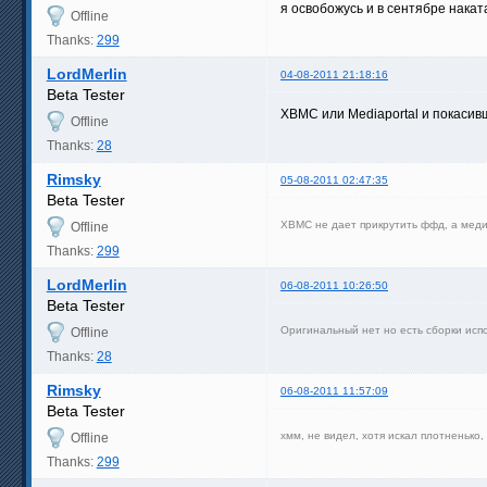
я освобожусь и в сентябре нака
Offline
Thanks:
299
LordMerlin
04-08-2011 21:18:16
Beta Tester
XBMC или Mediaportal и покасив
Offline
Thanks:
28
Rimsky
05-08-2011 02:47:35
Beta Tester
XBMC не дает прикрутить ффд, а мед
Offline
Thanks:
299
LordMerlin
06-08-2011 10:26:50
Beta Tester
Оригинальный нет но есть сборки исп
Offline
Thanks:
28
Rimsky
06-08-2011 11:57:09
Beta Tester
хмм, не видел, хотя искал плотненько,
Offline
Thanks:
299