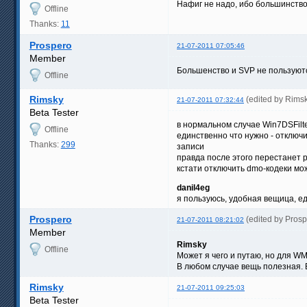
Нафиг не надо, ибо большинство
Offline
Thanks:
11
Prospero
21-07-2011 07:05:46
Member
Большенство и SVP не пользуются
Offline
Rimsky
(edited by Rims
21-07-2011 07:32:44
Beta Tester
в нормальном случае Win7DSFilt
Offline
единственно что нужно - отключ
Thanks:
299
записи
правда после этого перестанет 
кстати отключить dmo-кодеки мож
danil4eg
я пользуюсь, удобная вещица, е
Prospero
(edited by Pros
21-07-2011 08:21:02
Member
Rimsky
Offline
Может я чего и путаю, но для WM
В любом случае вещь полезная. В
Rimsky
21-07-2011 09:25:03
Beta Tester