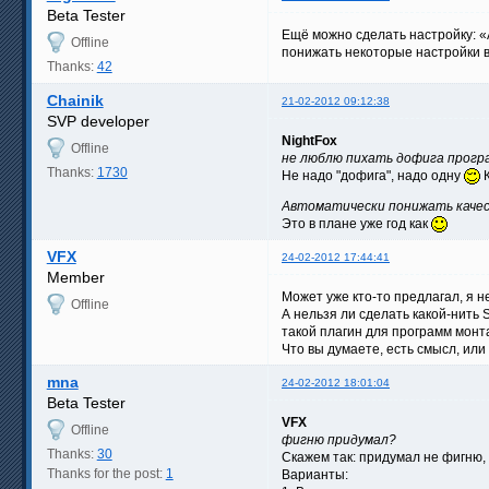
Beta Tester
Ещё можно сделать настройку: «
Offline
понижать некоторые настройки 
Thanks:
42
Chainik
21-02-2012 09:12:38
SVP developer
NightFox
Offline
не люблю пихать дофига програ
Thanks:
1730
Не надо "дофига", надо одну
К
Автоматически понижать каче
Это в плане уже год как
VFX
24-02-2012 17:44:41
Member
Может уже кто-то предлагал, я не
Offline
А нельзя ли сделать какой-нить 
такой плагин для программ монт
Что вы думаете, есть смысл, или
mna
24-02-2012 18:01:04
Beta Tester
VFX
Offline
фигню придумал?
Thanks:
30
Скажем так: придумал не фигню,
Thanks for the post:
1
Варианты: