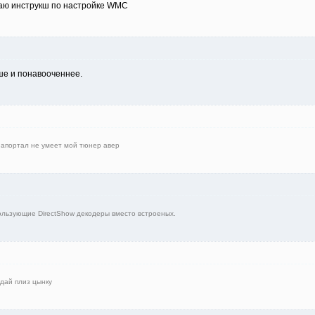
таю инструкш по настройке WMC
ше и понавооченнее.
иапортал не умеет мой тюнер авер
ользующие DirectShow декодеры вместо встроеных.
 дай плиз цынку