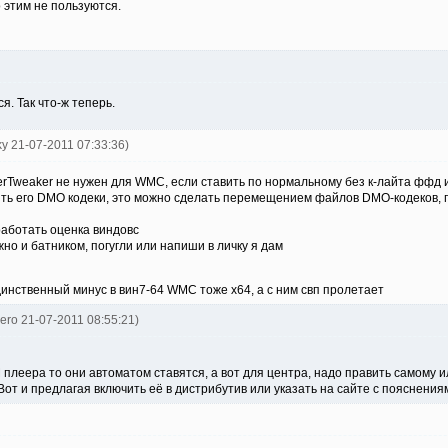
 этим не пользуются.
. Так что-ж теперь.
ky 21-07-2011 07:33:36)
erTweaker не нужен для WMC, если ставить по нормальному без к-лайта ффд и
ить его DMO кодеки, это можно сделать перемещением файлов DMO-кодеков, пр
работать оценка виндовс
но и батником, погугли или напиши в личку я дам
динственный минус в вин7-64 WMC тоже х64, а с ним свп пролетает
pero 21-07-2011 08:55:21)
 плеера то они автоматом ставятся, а вот для центра, надо править самому ил
от и предлагая включить её в дистрибутив или указать на сайте с пояснения