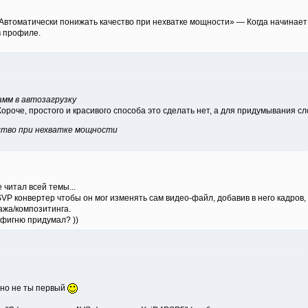
Автоматически понижать качество при нехватке мощности» — Когда начинает
в профиле.
мм в автозагрузку
ороче, простого и красивого способа это сделать нет, а для придумывания с
ство при нехватке мощности
 читал всей темы...
SVP конвертер чтобы он мог изменять сам видео-файл, добавив в него кадров
ажа/композитинга.
 фигню придумал? ))
 но не ты первый