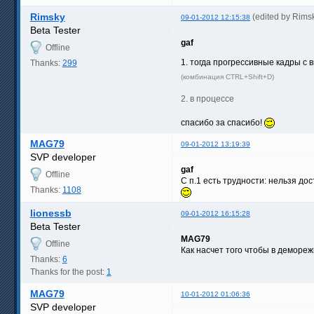
Rimsky
(edited by Rims
09-01-2012 12:15:38
Beta Tester
gaf
Offline
1. тогда прогрессивные кадры с
Thanks:
299
(комбинация CTRL+Shift+D)
2. в процессе
спасибо за спасибо!
MAG79
09-01-2012 13:19:39
SVP developer
gaf
Offline
С п.1 есть трудности: нельзя д
Thanks:
1108
lionessb
09-01-2012 16:15:28
Beta Tester
MAG79
Offline
Как насчет того чтобы в деморе
Thanks:
6
Thanks for the post:
1
MAG79
10-01-2012 01:06:36
SVP developer