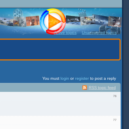
Active topics
Unanswered topics
You must
login
or
register
to post a reply
RSS topic feed
76
77