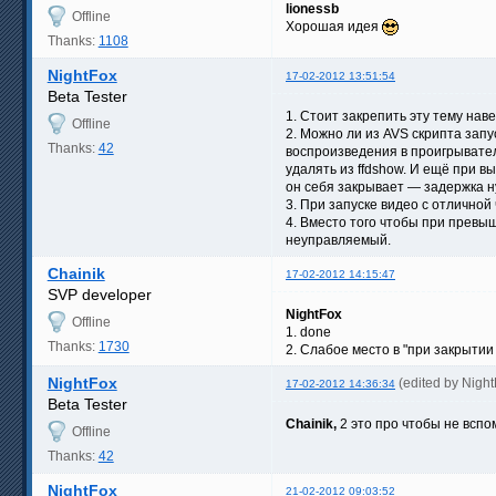
lionessb
Offline
Хорошая идея
Thanks:
1108
NightFox
17-02-2012 13:51:54
Beta Tester
1. Стоит закрепить эту тему наве
Offline
2. Можно ли из AVS скрипта запу
Thanks:
42
воспроизведения в проигрывателе
удалять из ffdshow. И ещё при 
он себя закрывает — задержка н
3. При запуске видео с отлично
4. Вместо того чтобы при превы
неуправляемый.
Chainik
17-02-2012 14:15:47
SVP developer
NightFox
Offline
1. done
Thanks:
1730
2. Слабое место в "при закрытии
NightFox
(edited by Nigh
17-02-2012 14:36:34
Beta Tester
Chainik,
2 это про чтобы не вспо
Offline
Thanks:
42
NightFox
21-02-2012 09:03:52