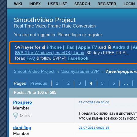
WIKI
INDEX
USER LIST
SEARCH
REGISTER
LOGIN
SmoothVideo Project
Real Time Video Frame Rate Conversion
You are not logged in.
Please login or register.
SVPlayer for 🍎
iPhone | iPad | Apple TV
and 🤖
Android
|
A
SVP 4
for Windows | macOS | Linux
: 30 days FREE TRIAL.
Read
FAQ
& follow SVP @
Facebook
SmoothVideo Project
→
Эксплуатация SVP
→
Идеи/предлож
Pages
Previous
1
2
3
4
5
6
…
Posts: 76 to 100 of 585
Prospero
21-07-2011 06:05:00
Member
Предлагаю включать в дистрибут
Offline
Что бы имень возможность исполь
danil4eg
21-07-2011 06:28:15
Member