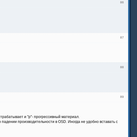
86
87
88
89
 отрабатывает и "p"- прогрессивный материал.
 падении производительности в OSD. Иногда не удобно вставать с