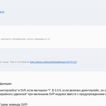
dnr1
де смотреть объявления, читать форумы и тп
ас сюда. Там и поговорим
http://xbmc.ru/forum/showthread.php?t=12
функции:
интерлейса" в SVP, если материал "i". В 3.0.6, если включен деинтерлейс, он
варийного удвоения" при маленьком SVP индексе вместе с предупреждением о
Годом, команда SVP!