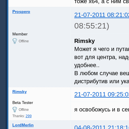
тоже х64, а с ним с
Prospero
21-07-2011 08:21:0
08:55:21)
Member
Rimsky
Offline
Может я чего и пут
вот для центра, над
удобнее..
В любом случае вещ
дистрибутив или ука
Rimsky
21-07-2011 09:25:0
Beta Tester
я освобожусь и в с
Offline
Thanks:
299
LordMerlin
04-08-2011 21:18:1