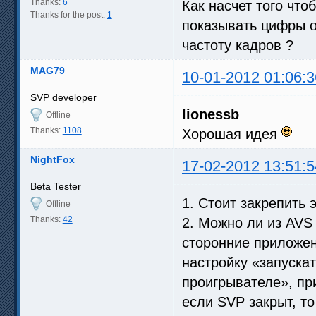
Thanks:
6
Как насчет того чт
Thanks for the post:
1
показывать цифры 
частоту кадров ?
MAG79
10-01-2012 01:06:3
SVP developer
lionessb
Offline
Thanks:
1108
Хорошая идея
NightFox
17-02-2012 13:51:5
Beta Tester
1. Стоит закрепить 
Offline
Thanks:
42
2. Можно ли из AVS 
сторонние приложен
настройку «запуска
проигрывателе», пр
если SVP закрыт, то