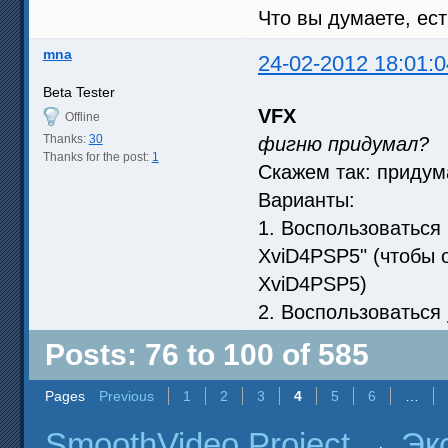
Что вы думаете, ес
mna
24-02-2012 18:01:0
Beta Tester
VFX
Offline
Thanks:
30
фигню придумал?
Thanks for the post:
1
Скажем так: придум
Варианты:
1. Воспользоваться
XviD4PSP5" (чтобы 
XviD4PSP5)
2. Воспользоваться
Posts: 76 to 100 of 585
Pages
Previous
1
2
3
4
5
6
…
SmoothVideo Project
→
Эк