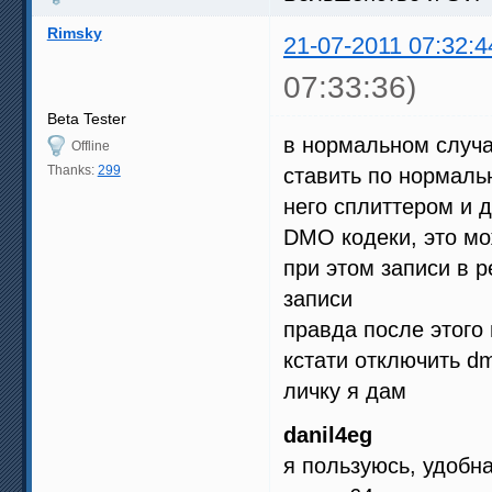
Rimsky
21-07-2011 07:32:4
07:33:36)
Beta Tester
в нормальном случа
Offline
Thanks:
299
ставить по нормаль
него сплиттером и д
DMO кодеки, это м
при этом записи в р
записи
правда после этого
кстати отключить d
личку я дам
danil4eg
я пользуюсь, удобн