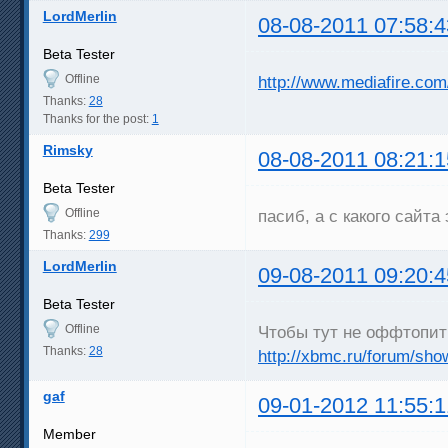
LordMerlin
08-08-2011 07:58:4
Beta Tester
Offline
http://www.mediafire.co
Thanks:
28
Thanks for the post:
1
Rimsky
08-08-2011 08:21:1
Beta Tester
Offline
пасиб, а с какого сайт
Thanks:
299
LordMerlin
09-08-2011 09:20:4
Beta Tester
Offline
Чтобы тут не оффтопит
Thanks:
28
http://xbmc.ru/forum/sh
gaf
09-01-2012 11:55:1
Member