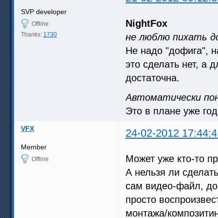
SVP developer
NightFox
Offline
Thanks:
1730
не люблю пихать д
Не надо "дофига", 
это сделать нет, а
достаточна.
Автоматически по
Это в плане уже год
VFX
24-02-2012 17:44:4
Member
Может уже кто-то пр
Offline
А нельзя ли сделат
сам видео-файл, до
просто воспроизвес
монтажа/композитин