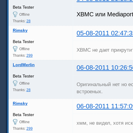
Beta Tester
XBMC или Mediaport
Offline
Thanks:
28
Rimsky
05-08-2011 02:47:3
Beta Tester
Offline
XBMC не дает прикрути
Thanks:
299
LordMerlin
06-08-2011 10:26:5
Beta Tester
Offline
Оригинальный нет но е
Thanks:
28
встроеных.
Rimsky
06-08-2011 11:57:0
Beta Tester
Offline
хмм, не видел, хотя ис
Thanks:
299