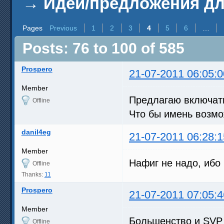
→
Идеи/предложения д
Pages
Previous
1
2
3
4
5
6
…
Posts: 76 to 100 of 585
Prospero
21-07-2011 06:05:0
Member
Предлагаю включать
Offline
Что бы имень возмо
danil4eg
21-07-2011 06:28:1
Member
Нафиг не надо, ибо
Offline
Thanks:
11
Prospero
21-07-2011 07:05:4
Member
Большенство и SVP 
Offline