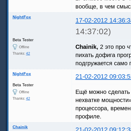
вообще, в чем смыс
NightFox
17-02-2012 14:36:3
14:37:02)
Beta Tester
Chainik,
2 это про 
Offline
Thanks:
42
пихать дофига прог
подгружается само 
NightFox
21-02-2012 09:03:5
Beta Tester
Ещё можно сделать 
Offline
Thanks:
42
нехватке мощности»
процессора, времен
профиле.
Chainik
21-02-2012 09:12:3