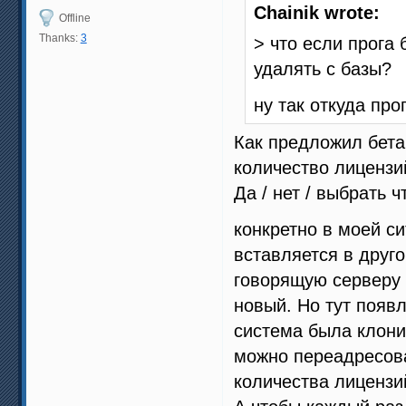
Chainik wrote:
Offline
Thanks:
3
> что если прога 
удалять с базы?
ну так откуда про
Как предложил бета
количество лицензи
Да / нет / выбрать ч
конкретно в моей си
вставляется в друго
говорящую серверу ч
новый. Но тут появ
система была клонир
можно переадресова
количества лицензи