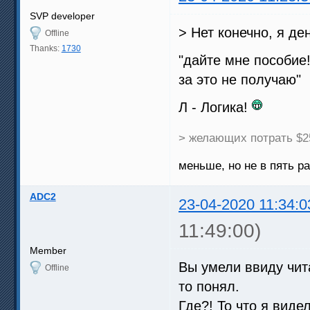
SVP developer
> Нет конечно, я де
Offline
Thanks:
1730
"дайте мне пособие!"
за это не получаю"
Л - Логика!
> желающих потрать $2
меньше, но не в пять раз
ADC2
23-04-2020 11:34:0
11:49:00)
Member
Вы умели ввиду чит
Offline
то понял.
Где?! То что я вид