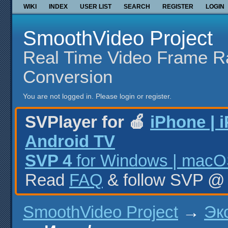
WIKI
INDEX
USER LIST
SEARCH
REGISTER
LOGIN
SmoothVideo Project
Real Time Video Frame R
Conversion
You are not logged in.
Please login or register.
SVPlayer for 🍎
iPhone | 
Android TV
SVP 4
for Windows | macOS
Read
FAQ
& follow SVP 
SmoothVideo Project
→
Эк