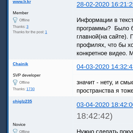
www.lr.kr
28-02-2020 16:21:2
Member
Информации в текст
Offline
Thanks:
3
программы? Было б
Thanks for the post:
1
главной(на сайте).
профилях, что бы х
конкретное видео. 
Chainik
04-03-2020 14:32:4
SVP developer
значит - нету, и с
Offline
Thanks:
1730
пространства я тож
chiglz235
03-04-2020 18:42:0
18:42:42)
Novice
Нужно сделать поку
Offline