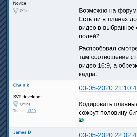
Novice
Возможно на форуме
Offline
Есть ли в планах д
видео в выбранное 
полей?
Распробовал смотре
там соотношение ст
видео 16:9, а обрез
кадра.
Chainik
03-05-2020 21:10:4
SVP developer
Кодировать плавные
Offline
Thanks:
1730
сожрут половину би
James D
03-05-2020 22:02:4