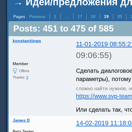
→
Идеи/предложения д
Pages
Previous
1
…
17
18
19
20
Posts: 451 to 475 of 585
konstanitinqq
11-01-2019 08:55:2
09:06:55)
Member
Сделать диалоговое
Offline
Thanks:
3
параметры), потому
сложно найти нужное, н
https://www.svp-tea
Или сделать так, ч
James D
14-02-2019 11:18:0
Beta Tester