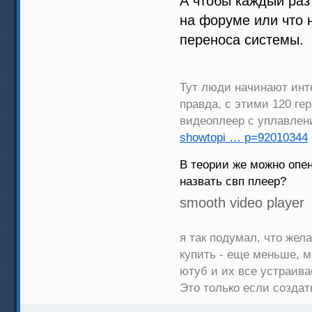
А чтобы каждый раз
на форуме или что 
переноса системы.
Тут люди начинают инте
правда, с этими 120 ге
видеоплеер с уплавле
showtopi … p=92010344
В теории же можно опен
назвать свп плеер?
smooth video player
я так подумал, что же
купить - еще меньше, м
ютуб и их все устраива
Это только если создат