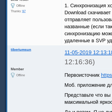
1. Синхронизация х
Offline
Thanks:
97
Download скачивает
отправляет пользов
названные (если та
синхронизацию можн
удаленные в SVP уд
tiberiumsun
11-05-2019 12:13:1
12:16:36)
Member
Первоисточник
http
Offline
Моб. приложение д
Представьте что вы
максимальной яркос
Да и потом. Я не д