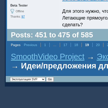
Beta Tester
Для этого нужно, ч
Offline
Thanks:
97
Летающие прямоугол
сделать?
Posts: 451 to 475 of 585
Pages
Previous
1
…
17
18
19
20
SmoothVideo Project
→
Эк
→
Идеи/предложения д