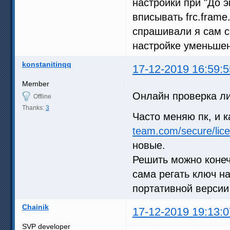
настройки при "До э
вписывать frc.frame
спрашивали я сам с
настройке уменьшен
konstanitinqq
17-12-2019 16:59:5
Member
Онлайн проверка ли
Offline
Thanks:
3
Часто меняю пк, и 
team.com/secure/lic
новые.
Решить можно конеч
сама регать ключ на
портативной версии
Chainik
17-12-2019 19:13:0
SVP developer