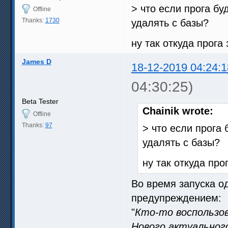
> что если прога бу
Offline
Thanks:
1730
удалять с базы?
ну так откуда прога 
James D
18-12-2019 04:24:1
04:30:25)
Beta Tester
Chainik wrote:
Offline
Thanks:
97
> что если прога 
удалять с базы?
ну так откуда про
Во время запуска о
предупреждением:
"
Кто-то воспользо
Нового актуального