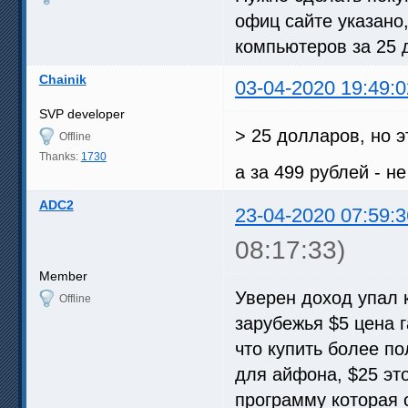
офиц сайте указано,
компьютеров за 25 
Chainik
03-04-2020 19:49:0
SVP developer
> 25 долларов, но 
Offline
Thanks:
1730
а за 499 рублей - н
ADC2
23-04-2020 07:59:3
08:17:33)
Member
Уверен доход упал к
Offline
зарубежья $5 цена г
что купить более п
для айфона, $25 это
программу которая с