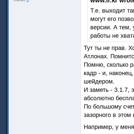
www.lr.kr wrot
Т.е. выходит т
могут его позв
версии. А тем,
работы не хват
Тут ты не прав. 
Атлонах. Помнитс
Помню, сколько р
кадр - и, наконе
шейдером.
И заметь - 3.1.7, 
абсолютно беспла
По большому счет
зазорного в этом 
Например, у меня