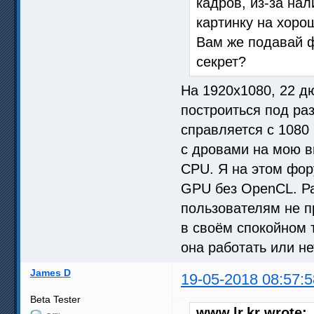
кадров, из-за на
картинку на хоро
Вам же подавай ф
секрет?
На 1920x1080, 22 д
построиться под ра
справляется с 1080
с дровами на мою в
CPU. Я на этом фор
GPU без OpenCL. Ра
пользователям не п
в своём спокойном 
она работать или не
James D
19-05-2018 08:57:5
Beta Tester
www.lr.kr wrote: