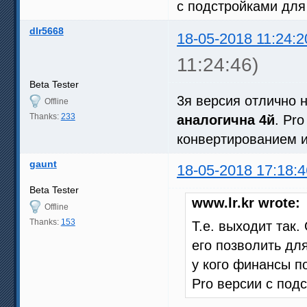
с подстройками для
dlr5668
18-05-2018 11:24:2
11:24:46)
Beta Tester
3я версия отлично 
Offline
Thanks:
233
аналогична 4й
. Pr
конвертированием и
gaunt
18-05-2018 17:18:4
Beta Tester
www.lr.kr wrote:
Offline
Thanks:
153
Т.е. выходит так
его позволить для
у кого финансы п
Pro версии с под