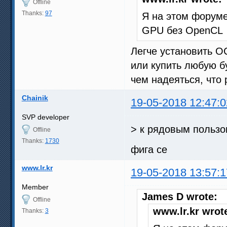
Offline
Thanks:
97
Я на этом форуме
GPU без OpenCL
Легче установить О
или купить любую б
чем надеяться, что 
Chainik
19-05-2018 12:47:0
SVP developer
> к рядовым польз
Offline
Thanks:
1730
фига се
www.lr.kr
19-05-2018 13:57:1
Member
James D wrote:
Offline
www.lr.kr wrot
Thanks:
3