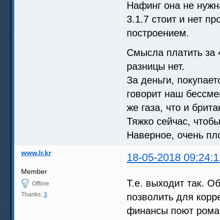
Нафинг она не нужн
3.1.7 стоит и нет п
построением.
Смысла платить за 
разницы нет.
За деньги, покупает
говорит наш бессме
же газа, что и брита
Тяжко сейчас, чтоб
Наверное, очень пл
www.lr.kr
18-05-2018 09:24:1
Member
Т.е. выходит так. О
Offline
Thanks:
3
позволить для корре
финансы поют роман