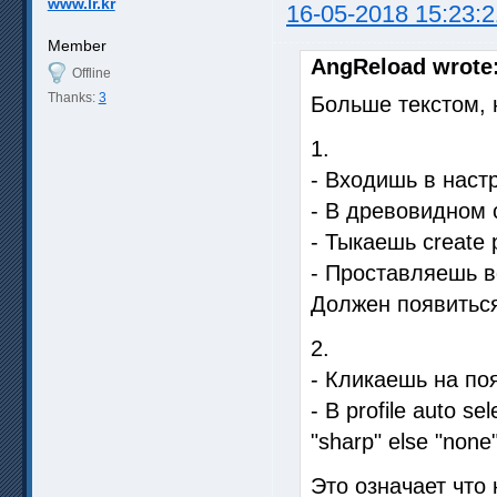
www.lr.kr
16-05-2018 15:23:2
Member
AngReload wrote
Offline
Thanks:
3
Больше текстом, 
1.
- Входишь в наст
- В древовидном 
- Тыкаешь create p
- Проставляешь в
Должен появиться
2.
- Кликаешь на по
- В profile auto se
"sharp" else "none
Это означает что