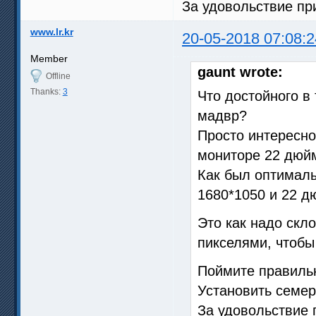
За удовольствие при
www.lr.kr
20-05-2018 07:08:2
Member
gaunt wrote:
Offline
Thanks:
3
Что достойного в
мадвр?
Просто интересно
мониторе 22 дюй
Как был оптималь
1680*1050 и 22 д
Это как надо скл
пикселями, чтобы
Поймите правильн
Установить семер
За удовольствие 