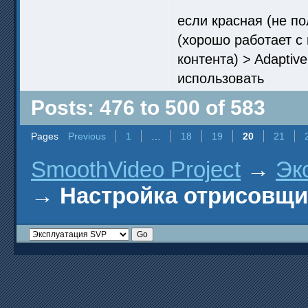
если красная (не по
(хорошо работает с
контента) > Adaptiv
использовать
Posts: 476 to 500 of 583
Pages
Previous
1
…
18
19
20
21
SmoothVideo Project
→
Эк
→
Настройка отрисовщ