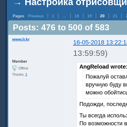
→
Настройка отрисовщ
Pages
Previous
1
…
18
19
20
21
Posts: 476 to 500 of 583
www.lr.kr
16-05-2018 13:22:1
13:59:59)
Member
AngReload wrote
Offline
Thanks:
3
Пожалуй оставл
вручную буду в
можно обойтись 
Подожди, последн
Ты всегда исполь
По возможности в 