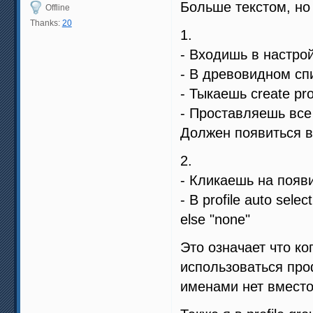
Больше текстом, но
Offline
Thanks:
20
1.
- Входишь в настро
- В древовидном сп
- Тыкаешь create pro
- Проставляешь все
Должен появиться вл
2.
- Кликаешь на появ
- В profile auto sele
else "none"
Это означает что ко
использоваться про
именами нет вместо 