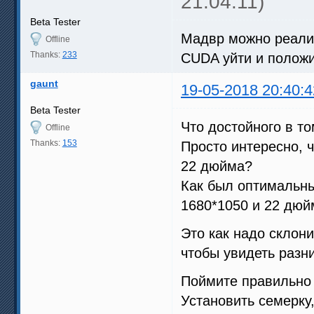
21:04:11)
Beta Tester
Мадвр можно реализ
Offline
Thanks:
233
CUDA уйти и положи
gaunt
19-05-2018 20:40:4
Beta Tester
Что достойного в т
Offline
Thanks:
153
Просто интересно, 
22 дюйма?
Как был оптимальны
1680*1050 и 22 дюйм
Это как надо склон
чтобы увидеть разн
Поймите правильно 
Установить семерку,