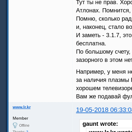
Тут ты не прав. Хор
Атлонах. Помнится,
Помню, сколько радо
и, наконец, стало 
И заметь - 3.1.7, эт
бесплатна.
По большому счету,
зазорного в этом нет
Например, у меня н
за наличия плазмы 
хорошем телевизоре
Вам же подавай фулк
www.lr.kr
19-05-2018 06:33:0
Member
gaunt wrote:
Offline
Thanks:
3