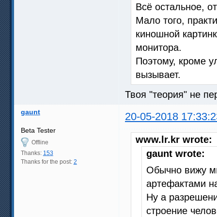
Всё остальное, от
Мало того, практ
киношной картинк
монитора.
Поэтому, кроме у
вызывает.
Твоя "теория" не пе
gaunt
20-05-2018 17:33:2
Beta Tester
www.lr.kr wrote:
Offline
gaunt wrote:
Thanks:
153
Thanks for the post:
2
Обычно вижу м
артефактами н
Ну а разрешени
строение челов