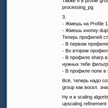
Также я в profile g
processing_pg
3.
- Жмешь на Profile 1
- Жмешь кнопку dupli
Теперь профилей с
- В первом профиле 
- Во втором профиле
- В профиле sharp 
нужных тебе фильт
- В профиле none в
Всё, теперь надо со
group как воскл. зн
Ну и в scaling algor
upscaling refineme