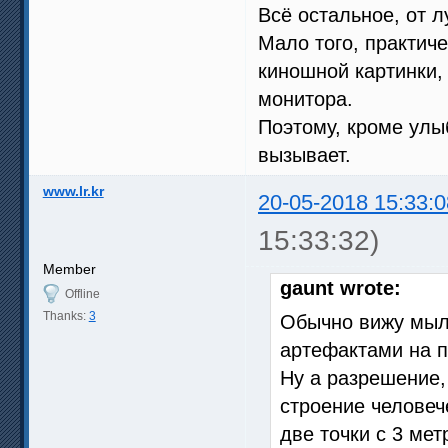
Всё остальное, от л
Мало того, практиче
киношной картинки,
монитора.
Поэтому, кроме улы
вызывает.
www.lr.kr
20-05-2018 15:33:0
15:33:32)
Member
gaunt wrote:
Offline
Thanks:
3
Обычно вижу мыл
артефактами на п
Ну а разрешение, 
строение человече
две точки с 3 мет