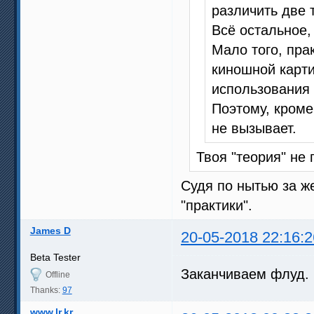
различить две т
Всё остальное, 
Мало того, пра
киношной карти
использования
Поэтому, кроме
не вызывает.
Твоя "теория" не 
Судя по нытью за ж
"практики".
James D
20-05-2018 22:16:2
Beta Tester
Заканчиваем флуд.
Offline
Thanks:
97
www.lr.kr