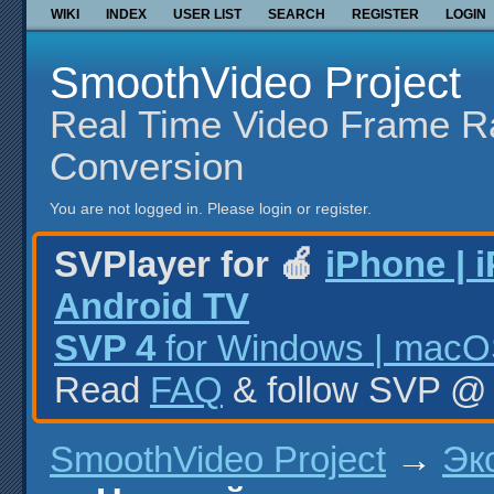
WIKI
INDEX
USER LIST
SEARCH
REGISTER
LOGIN
SmoothVideo Project
Real Time Video Frame R
Conversion
You are not logged in.
Please login or register.
SVPlayer for 🍎
iPhone | 
Android TV
SVP 4
for Windows | macOS
Read
FAQ
& follow SVP 
SmoothVideo Project
→
Эк