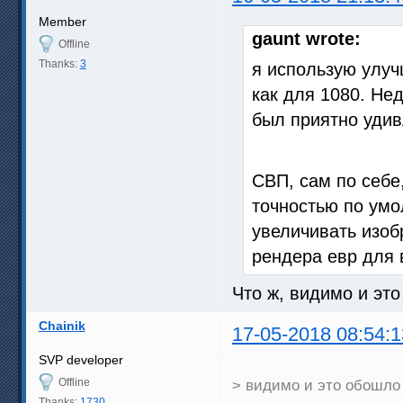
Member
gaunt wrote:
Offline
Thanks:
3
я использую улуч
как для 1080. Не
был приятно удив
СВП, сам по себе
точностью по умо
увеличивать изоб
рендера евр для в
Что ж, видимо и эт
Chainik
17-05-2018 08:54:1
SVP developer
Offline
> видимо и это обошло 
Thanks:
1730