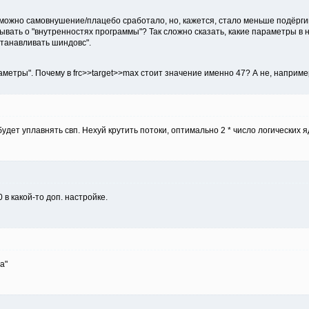
можно самовнушение/плацебо сработало, но, кажется, стало меньше подёргива
ывать о "внутренностях программы"? Так сложно сказать, какие параметры в 
станавливать шиндовс".
раметры". Почему в frc>>target>>max стоит значение именно 47? А не, наприм
удет уплавнять свп. Нехуй крутить потоки, оптимально 2 * число логических яд
 в какой-то доп. настройке.
а"