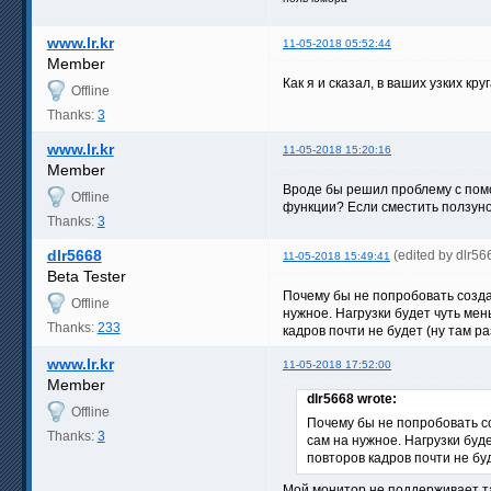
www.lr.kr
11-05-2018 05:52:44
Member
Как я и сказал, в ваших узких круг
Offline
Thanks:
3
www.lr.kr
11-05-2018 15:20:16
Member
Вроде бы решил проблему с помощ
Offline
функции? Если сместить ползуно
Thanks:
3
dlr5668
(edited by dlr5
11-05-2018 15:49:41
Beta Tester
Почему бы не попробовать создат
Offline
нужное. Нагрузки будет чуть мен
Thanks:
233
кадров почти не будет (ну там ра
www.lr.kr
11-05-2018 17:52:00
Member
dlr5668 wrote:
Offline
Почему бы не попробовать со
Thanks:
3
сам на нужное. Нагрузки буде
повторов кадров почти не буд
Мой монитор не поддерживает та