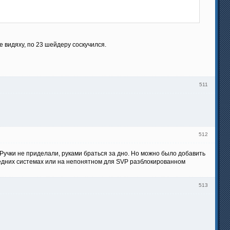
 видяху, по 23 шейдеру соскучился.
511
512
 Ручки не приделали, руками браться за дно. Но можно было добавить
редних системах или на непонятном для SVP разблокированном
513