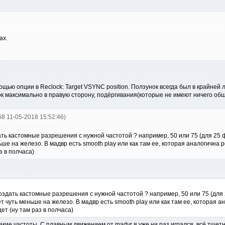
ах.
ью опции в Reclock: Target VSYNC position. Ползунок всегда был в крайней 
к максимально в правую сторону, подёргивания(которые не имеют ничего общ
668 11-05-2018 15:52:46)
ь кастомные разрешения с нужной частотой ? например, 50 или 75 (для 25 фпс
ьше на железо. В мадвр есть smooth play или как там ее, которая аналогична 
з в полчаса)
здать кастомные разрешения с нужной частотой ? например, 50 или 75 (для 25
т чуть меньше на железо. В мадвр есть smooth play или как там ее, которая 
ет (ну там раз в полчаса)
кие частоты. С плавным движением от madvr я уже ни раз игрался, всё тщетно