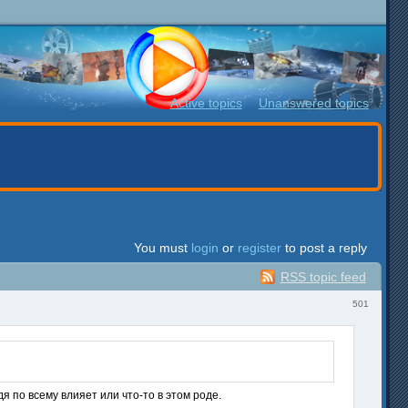
Active topics
Unanswered topics
You must
login
or
register
to post a reply
RSS topic feed
501
дя по всему влияет или что-то в этом роде.