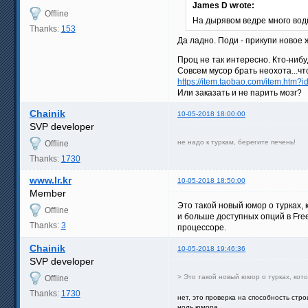
James D wrote:
Offline
На дырявом ведре много воды
Thanks:
153
Да ладно. Поди - прикупи новое 
Проц не так интересно. Кто-ниб
Совсем мусор брать неохота...чт
https://item.taobao.com/item.htm
Или заказать и не парить мозг?
Chainik
10-05-2018 18:00:00
SVP developer
не надо к туркам, берегите печень!
Offline
Thanks:
1730
www.lr.kr
10-05-2018 18:50:00
Member
Это такой новый юмор о турках, 
Offline
и больше доступных опций в Fre
Thanks:
3
процессоре.
Chainik
10-05-2018 19:46:36
SVP developer
> Это такой новый юмор о турках, кот
Offline
Thanks:
1730
нет, это проверка на способность стро
ноль юмора