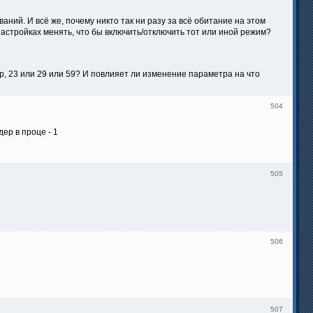
ний. И всё же, почему никто так ни разу за всё обитание на этом
настройках менять, что бы включить/отключить тот или иной режим?
ер, 23 или 29 или 59? И повлияет ли изменение параметра на что
504
ер в проце - 1
505
506
507