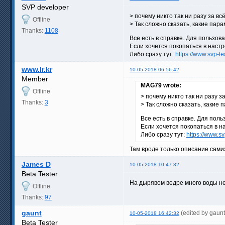
SVP developer
> почему никто так ни разу за в
Offline
> Так сложно сказать, какие пар
Thanks:
1108
Все есть в справке. Для пользов
Если хочется покопаться в настр
Либо сразу тут:
https://www.svp-
www.lr.kr
10-05-2018 06:56:42
Member
MAG79 wrote:
Offline
> почему никто так ни разу 
Thanks:
3
> Так сложно сказать, какие
Все есть в справке. Для поль
Если хочется покопаться в н
Либо сразу тут:
https://www.s
Там вроде только описание самих 
James D
10-05-2018 10:47:32
Beta Tester
На дырявом ведре много воды не 
Offline
Thanks:
97
gaunt
(edited by gaun
10-05-2018 16:42:32
Beta Tester