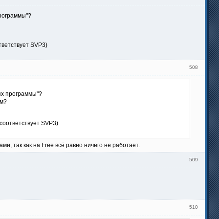
программы"?
тветствует SVP3)
508
тях программы"?
им?
соответствует SVP3)
ми, так как на Free всё равно ничего не работает.
509
510