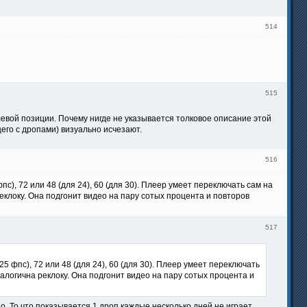
514
515
левой позиции. Почему нигде не указывается толковое описание этой
его с дропами) визуально исчезают.
516
), 72 или 48 (для 24), 60 (для 30). Плеер умеет переключать сам на
реклоку. Она подгонит видео на пару сотых процента и повторов
517
 фпс), 72 или 48 (для 24), 60 (для 30). Плеер умеет переключать
аналогична реклоку. Она подгонит видео на пару сотых процента и
. То что показывается 1 дроп каждые несколько дней не играет