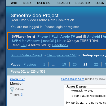
WIKI
INDEX
USER LIST
SEARCH
REGISTER
LOGIN
SmoothVideo Project
Real Time Video Frame Rate Conversion
You are not logged in.
Please login or register.
SVPlayer for 🍎
iPhone | iPad | Apple TV
and 🤖
Android
|
A
SVP 4
for Windows | macOS | Linux
: 30 days FREE TRIAL.
Read
FAQ
& follow SVP @
Facebook
SmoothVideo Project
→
Эксплуатация SVP
→
Выбор проца 
Pages
Previous
1
…
19
20
21
22
Posts: 501 to 525 of 538
www.lr.kr
(edited by www.
09-05-2018 06:54:23
Member
James D wrote:
Offline
www.lr.kr wrote:
Thanks:
3
В том и дело, что рывко
Ну, как бы да - это не то же