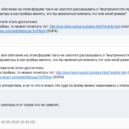
сё обитание на этом форуме так и не захотел рассказывать о "внутренностях 
аметры в настройках менять, что бы включить/отключить тот или иной режим?
ателя этого достаточно.
ойках, то можно почитать тут:
http://svp-help.narod.ru/index.html?extcfg.htm
(соо
team.com/wiki/Manual:SVPflow
(SVP4)
за всё обитание на этом форуме так и не захотел рассказывать о "внутреннос
 параметры в настройках менять, что бы включить/отключить тот или иной реж
зователя этого достаточно.
астройках, то можно почитать тут:
http://svp-help.narod.ru/index.html?extcfg.htm
(
vp-team.com/wiki/Manual:SVPflow
(SVP4)
алгоритмов, а не то что я искал. Но судя по всему можно заканчивать с поиска
унесешь и от озера это не зависит.
t 10-05-2018 16:43:10)