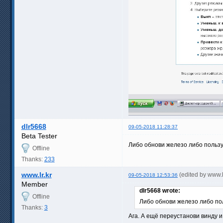
dlr5668
09-05-2018 11:28:37
Beta Tester
Либо обнови железо либо пользу
Offline
Thanks:
233
www.lr.kr
(edited by www.
09-05-2018 12:53:36
Member
dlr5668 wrote:
Offline
Либо обнови железо либо по
Thanks:
3
Ага. А ещё переустанови винду и