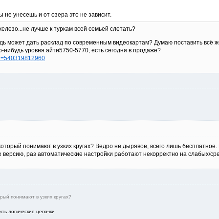
 не унесешь и от озера это не зависит.
железо...не лучше к туркам всей семьей слетать?
удь может дать расклад по современным видеокартам? Думаю поставить всё же
о-нибудь уровня айти5750-5770, есть сегодня в продаже?
?id=540319812960
который понимают в узких кругах? Ведро не дырявое, всего лишь бесплатное.
e версию, раз автоматические настройки работают некорректно на слабых/с
орый понимают в узких кругах?
ить логические цепочки