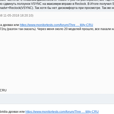
ло сдвинуть ползунок VSYNC на максимум вправо в Reclock. В Итоге получил 
advr+Reclock(VSYNC). Так хотя бы нет дискомфорта при просмотре. Так же не
668 11-05-2018 18:20:10)
ia дровах или
https://www.monitortests.com/forum/Thre … tility-CRU
2гц (разгон так сказать). Через меня около 20 моделей прошло, все пахали н
в CRU
Nvidia дровах или
https://www.monitortests.com/forum/Thre … tility-CRU