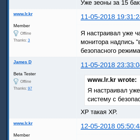
Уже зеоны за 15 бак
www.lr.kr
11-05-2018 19:31:2
Member
Я настраивал уже ча
Offline
Thanks:
3
монитора надпись "
безопасного режима
James D
11-05-2018 23:33:0
Beta Tester
www.lr.kr wrote:
Offline
Thanks:
97
Я настраивал уже
систему с безопа
XP такая XP.
www.lr.kr
12-05-2018 05:50:4
Member