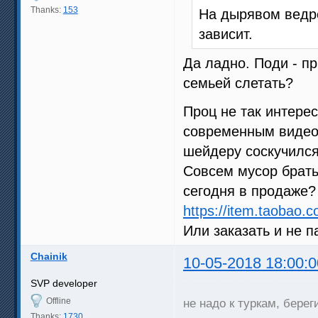
Thanks:
153
На дырявом ведре
зависит.
Да ладно. Поди - пр
семьей слетать?
Проц не так интерес
современным видеок
шейдеру соскучился
Совсем мусор брать 
сегодня в продаже?
https://item.taobao
Или заказать и не п
Chainik
10-05-2018 18:00:0
SVP developer
Offline
не надо к туркам, берег
Thanks:
1730