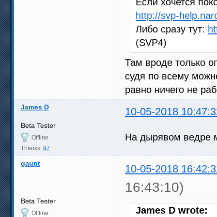
Если хочется поко
http://svp-help.na
Либо сразу тут:
h
(SVP4)
Там вроде только оп
судя по всему можно
равно ничего не раб
James D
10-05-2018 10:47:3
Beta Tester
На дырявом ведре м
Offline
Thanks:
97
gaunt
10-05-2018 16:42:3
16:43:10)
Beta Tester
James D wrote:
Offline