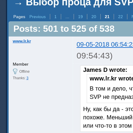
→
Выбор проца для SV
Pages
Previous
1
…
19
20
21
22
Posts: 501 to 525 of 538
www.lr.kr
09-05-2018 06:54:2
09:54:43)
Member
James D wrote:
Offline
www.lr.kr wrot
Thanks:
3
В том и дело, 
SVP не предна
Ну, как бы да - э
похоже. Меньший 
или что-то в этом