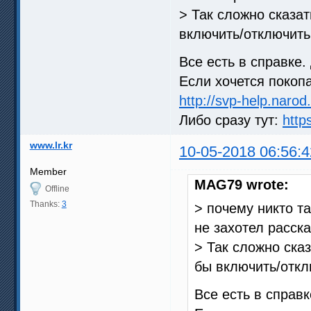
> Так сложно сказат
включить/отключить
Все есть в справке.
Если хочется покопа
http://svp-help.narod
Либо сразу тут:
http
www.lr.kr
10-05-2018 06:56:4
Member
MAG79 wrote:
Offline
Thanks:
3
> почему никто та
не захотел расск
> Так сложно сказ
бы включить/откл
Все есть в справк