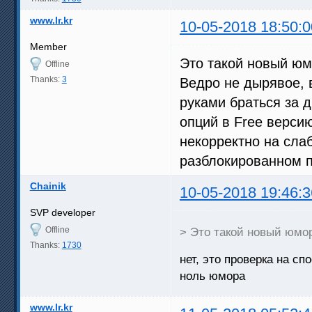
www.lr.kr
10-05-2018 18:50:0
Member
Это такой новый юмо
Offline
Thanks:
3
Ведро не дырявое, 
руками браться за 
опций в Free верси
некорректно на сла
разблокированном п
Chainik
10-05-2018 19:46:3
SVP developer
Offline
> Это такой новый юмор
Thanks:
1730
нет, это проверка на с
ноль юмора
www.lr.kr