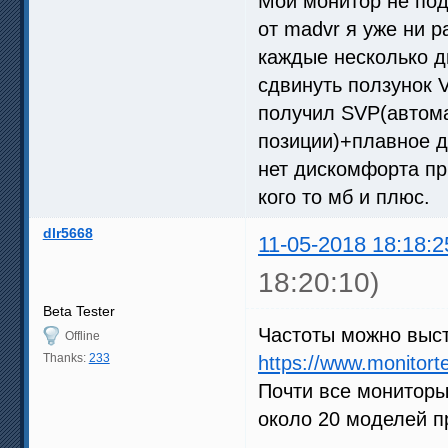
Мой монитор не под
от madvr я уже ни р
каждые несколько д
сдвинуть ползунок 
получил SVP(автома
позиции)+плавное д
нет дискомфорта пр
кого то мб и плюс.
dlr5668
11-05-2018 18:18:2
18:20:10)
Beta Tester
Частоты можно выст
Offline
Thanks:
233
https://www.monitort
Почти все мониторы 
около 20 моделей п