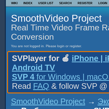
WIKI
INDEX
USER LIST
SEARCH
REGISTER
LOGIN
SmoothVideo Project
Real Time Video Frame R
Conversion
You are not logged in.
Please login or register.
SVPlayer for 🍎
iPhone | 
Android TV
SVP 4
for Windows | macOS
Read
FAQ
& follow SVP 
SmoothVideo Project
→
Эк