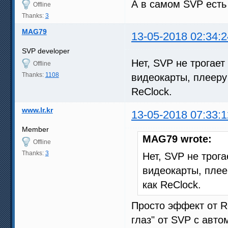
А в самом SVP есть 
Offline
Thanks:
3
MAG79
13-05-2018 02:34:2
SVP developer
Нет, SVP не трогает
Offline
Thanks:
1108
видеокарты, плееру 
ReClock.
www.lr.kr
13-05-2018 07:33:1
Member
MAG79 wrote:
Offline
Thanks:
3
Нет, SVP не трога
видеокарты, плее
как ReClock.
Просто эффект от Re
глаз" от SVP с авт