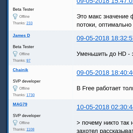
09-05-2018 15:47:0
Beta Tester
Это макс значение ф
Offline
Thanks:
233
потоки, оптимально 
James D
09-05-2018 18:32:5
Beta Tester
Уменьшить до HD - э
Offline
Thanks:
97
Chainik
09-05-2018 18:40:4
SVP developer
В Free работает тол
Offline
Thanks:
1730
MAG79
10-05-2018 02:30:4
SVP developer
> почему никто так 
Offline
Thanks:
1108
захотел рассказыва