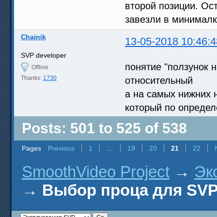
второй позиции. Ос
завезли в минималк
Chainik
13-05-2018 10:46:4
SVP developer
понятие "ползунок н
Offline
Thanks:
1730
относительный
а на самых нижних 
который по определ
Posts: 501 to 525 of 538
Pages
Previous
1
…
19
20
21
22
SmoothVideo Project
→
Эк
→
Выбор проца для SV