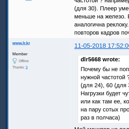
частотой ? например
(для 30). Плеер уме
меньше на железо. В
аналогична реклоку.
повторов кадров поч
www.lr.kr
11-05-2018 17:52:0
Member
dlr5668 wrote:
Offline
Thanks:
3
Почему бы не поп
нужной частотой ?
(для 24), 60 (для
Нагрузки будет ч
или как там ее, к
на пару сотых про
раз в полчаса)