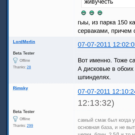
живучесть
гыы, из парка 150 
серваками, причем 
LordMerlin
07-07-2011 12:02:0
Beta Tester
Вот именно. Тоже с
Offline
Thanks:
28
А дисковые в обоих
шпинделях.
Rimsky
07-07-2011 12:10:2
12:13:32)
Beta Tester
Offline
самый смак был когда у
Thanks:
299
основная база, и не вы
целки, блин, 2,5Д и то