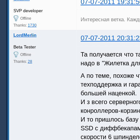
07-07-2011 19:31:5
SVP developer
Offline
Интересная ветка. Кажд
Thanks:
1730
LordMerlin
07-07-2011 20:31:2
Beta Tester
Та получается что 
Offline
Thanks:
28
надо в "Жилетка дл
А по теме, похоже 
техподдержка и гар
большей наценкой.
И з всего серверног
конроллеров-корзин
И то пришлось базу
SSD с диффбекапами
скорости 6 шпиндел