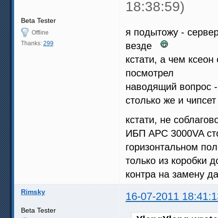
18:38:59)
Beta Tester
я подытожу - сервер
Offline
Thanks:
299
везде
кстати, а чем ксеон
посмотрел
наводящий вопрос -
столько же и чипсет
кстати, не соблагов
ИБП APC 3000VA сто
горизонтальном по
только из коробки д
контра на замену д
Rimsky
16-07-2011 18:41:1
Beta Tester