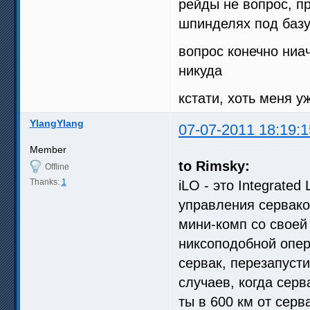
рейды не вопрос, п
шпинделях под базу
вопрос конечно ниач
никуда
кстати, хоть меня у
YlangYlang
07-07-2011 18:19:1
Member
to Rimsky:
Offline
Thanks:
1
iLO - это Integrated
управления серваком
мини-комп со своей
никсоподобной опе
сервак, перезапусти
случаев, когда сер
ты в 600 км от серв