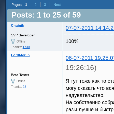
Pages
1
2
3
Next
Posts: 1 to 25 of 59
Chainik
07-07-2011 14:14:2
SVP developer
100%
Offline
Thanks:
1730
LordMerlin
06-07-2011 19:25:0
19:26:16)
Beta Tester
Я тут тоже как то 
Offline
Thanks:
28
могу сказать что вс
надувательство.
На собственно собр
разы лучше и быстр