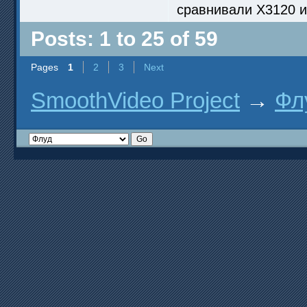
сравнивали X3120 и
Posts: 1 to 25 of 59
Pages
1
2
3
Next
SmoothVideo Project
→
Фл