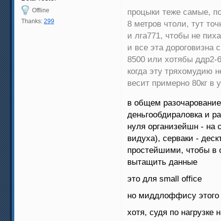
Offline
процыки теже самые, по
Thanks:
299
8 метров чтоли, тут точ
и лга771, чтобы не пих
и все эта дороговизна 
8500 или хотябы ддр2-
когда эту тряхомудию не
весит примерно 80кг в у
в общем разочарование
деньгообдираловка и ра
нуля организейшн - на
видуха), серваки - дес
простейшими, чтобы в 
вытащить данные
это для small office
но миддлоффису этого б
хотя, судя по нагрузке 