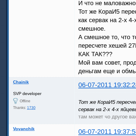
И что не маловажно
Тот же КораИ5 перес
как сервак на 2-х 4
смешное.
А смешное то, что 
пересчете хешей 27
КАК ТАК???
Мой вам совет, про
деньгам еще и обмы
Chainik
06-07-2011 19:32:2
SVP developer
Offline
Тот же КораИ5 пересче
Thanks:
1730
сервак на 2-х 4-х яйцев
там может чо другое в
Vovanchik
06-07-2011 19:37:5