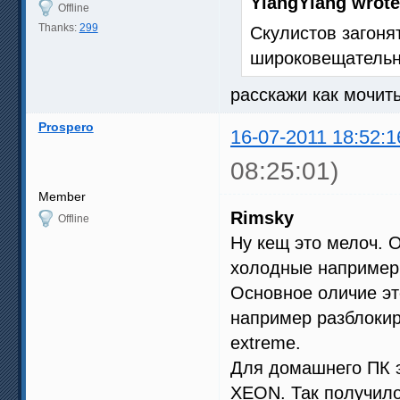
YlangYlang wrote
Offline
Thanks:
299
Скулистов загоня
широковещательн
расскажи как мочит
Prospero
16-07-2011 18:52:1
08:25:01)
Member
Rimsky
Offline
Ну кещ это мелоч. 
холодные например
Основное оличие эт
например разблокир
extreme.
Для домашнего ПК э
XEON. Так получило