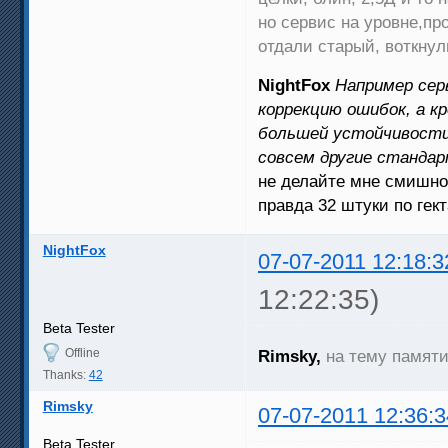
но сервис на уровне,пр
отдали старый, воткну
NightFox
Например сер
коррекцию ошибок, а к
большей устойчивости
совсем другие стандар
не делайте мне смишно
правда 32 штуки по гек
NightFox
07-07-2011 12:18:3
12:22:35)
Beta Tester
Offline
Rimsky,
на тему памяти
Thanks:
42
Rimsky
07-07-2011 12:36:3
Beta Tester