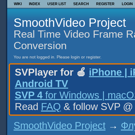
WIKI
INDEX
USER LIST
SEARCH
REGISTER
LOGIN
SmoothVideo Project
Real Time Video Frame R
Conversion
You are not logged in.
Please login or register.
SVPlayer for 🍎
iPhone | 
Android TV
SVP 4
for Windows | macOS
Read
FAQ
& follow SVP 
SmoothVideo Project
→
Фл