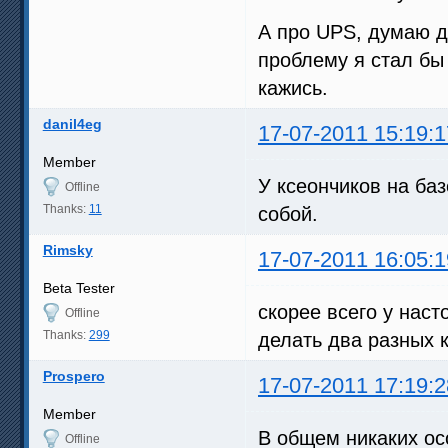
А про UPS, думаю де
проблему я стал бы
кажись.
danil4eg
17-07-2011 15:19:1
Member
У ксеончиков на ба
Offline
Thanks:
11
собой.
Rimsky
17-07-2011 16:05:1
Beta Tester
скорее всего у нас
Offline
Thanks:
299
делать два разных 
Prospero
17-07-2011 17:19:2
Member
В общем никаких ос
Offline