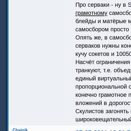
Про серваки - ну в
грамотному
самосбор
блейды и матёрые м
самосбором просто 
Опять же, в самосб
серваков нужны кон
кучу сокетов и 1005
Насчёт ограничения
транкуют, т.е. объ
единый виртуальный
пропорциональной с
конечно грамотное 
вложений в дорогос
Скулистов загонять
широковещательный
Chainik