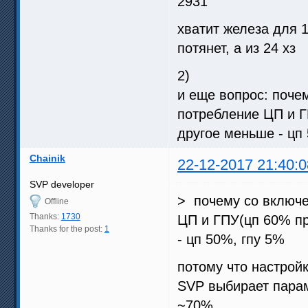
2931
хватит железа для 
потянет, а из 24 хз
2)
и еще вопрос: поч
потребление ЦП и ГП
другое меньше - цп
Chainik
22-12-2017 21:40:0
SVP developer
> почему со включ
Offline
Thanks:
1730
ЦП и ГПУ(цп 60% при
Thanks for the post:
1
- цп 50%, гпу 5%
потому что настрой
SVP выбирает парам
~70%