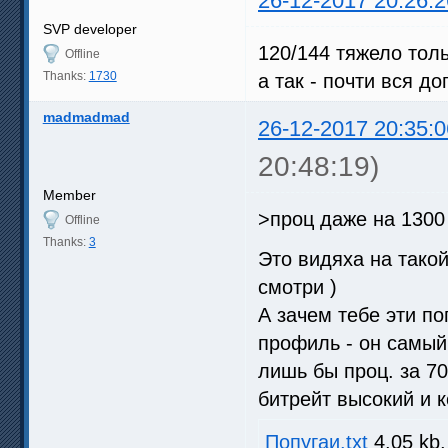
26-12-2017 20:26:2
SVP developer
120/144 тяжело тол
Offline
Thanks:
1730
а так - почти вся д
madmadmad
26-12-2017 20:35:0
20:48:19)
Member
>проц даже на 1300
Offline
Thanks:
3
Это видяха на такой
смотри )
А зачем тебе эти по
профиль - он самый
лишь бы проц. за 7
битрейт высокий и к
Попугаи.txt
4.05 kb,