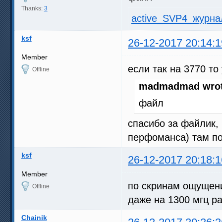
Thanks:
3
active_SVP4_журнал
ksf
26-12-2017 20:14:1
Member
если так на 3770 то
Offline
madmadmad wrot
файл
спасибо за файлик, 
перфоманса) там по
ksf
26-12-2017 20:18:1
Member
по скринам ощущение
Offline
даже на 1300 мгц ра
Chainik