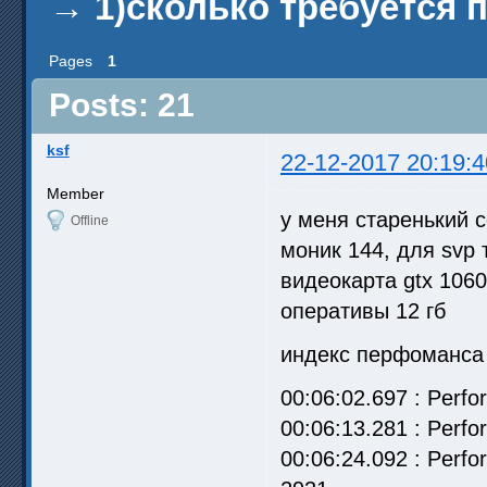
→
1)сколько требуется 
Pages
1
Posts: 21
ksf
22-12-2017 20:19:4
Member
у меня старенький co
Offline
моник 144, для svp 
видеокарта gtx 106
оперативы 12 гб
индекс перфоманса 
00:06:02.697 : Perfo
00:06:13.281 : Perf
00:06:24.092 : Perf