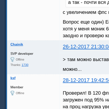
а так - почти вся
с увеличением фпс 
Вопрос еще один) Е
хотя у меня моник 6
заодно и проверю к
Chainik
26-12-2017 21:30:0
SVP developer
> там можно выстав
Offline
Thanks:
1730
можно...
ksf
28-12-2017 19:42:5
Member
Проверил! В 120 фп
Offline
загружен под 95% н
на проц нагрузка ув