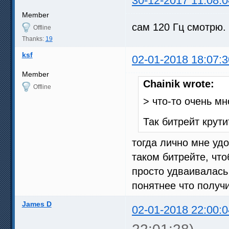
30-12-2017 11:08:0
Member
сам 120 Гц смотрю.
Offline
Thanks:
19
ksf
02-01-2018 18:07:3
Member
Chainik wrote:
Offline
> что-то очень м
Так битрейт крути
тогда лично мне уд
таком битрейте, чт
просто удваивалась
понятнее что получ
James D
02-01-2018 22:00:0