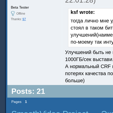
22:01:28)
Beta Tester
ksf wrote:
Offline
Thanks:
97
тогда лично мне 
стоял в таком бит
улучшений(наиме
по-моему так инт
Улучшений быть не м
1000ГБ/сек выстави
А нормальный CRF и
потерях качества по
больше)
Posts: 21
Pages
1