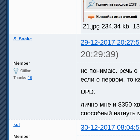
21.jpg 234.34 kb, 1
S_Snake
29-12-2017 20:27:5
20:29:39)
Member
не понимаю. речь о
Offline
Thanks:
19
если о первом, то к
UPD:
лично мне и 8350 хв
способный нагнуть 
ksf
30-12-2017 08:04:5
Member