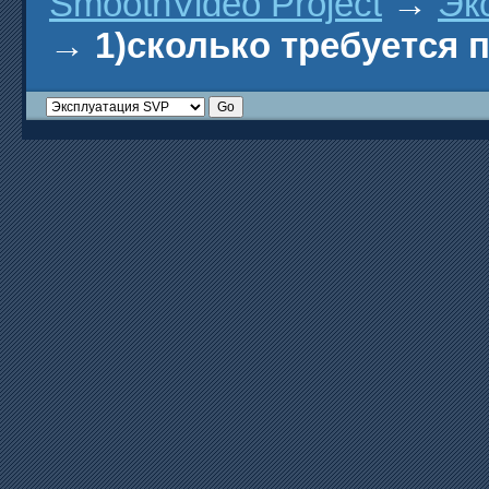
SmoothVideo Project
→
Эк
→
1)сколько требуется 