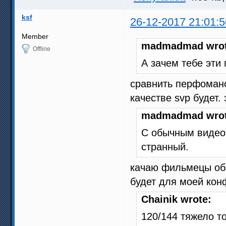
ksf
26-12-2017 21:01:5
Member
madmadmad wrot
Offline
А зачем тебе эти 
сравнить перфоманс 
качестве svp будет.
madmadmad wrot
С обычным видео 
странный.
качаю фильмецы обы
будет для моей кон
Chainik wrote:
120/144 тяжело т