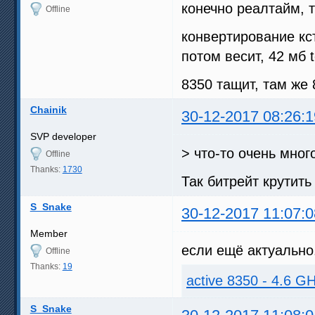
конечно реалтайм, т
Offline
конвертирование кс
потом весит, 42 мб 
8350 тащит, там же 
Chainik
30-12-2017 08:26:1
SVP developer
> что-то очень мног
Offline
Thanks:
1730
Так битрейт крутить
S_Snake
30-12-2017 11:07:0
Member
если ещё актуально.
Offline
Thanks:
19
active 8350 - 4.6 GH
S_Snake