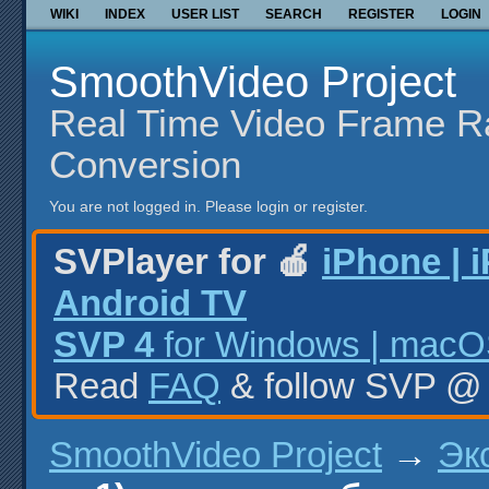
WIKI
INDEX
USER LIST
SEARCH
REGISTER
LOGIN
SmoothVideo Project
Real Time Video Frame R
Conversion
You are not logged in.
Please login or register.
SVPlayer for 🍎
iPhone | 
Android TV
SVP 4
for Windows | macOS
Read
FAQ
& follow SVP 
SmoothVideo Project
→
Эк