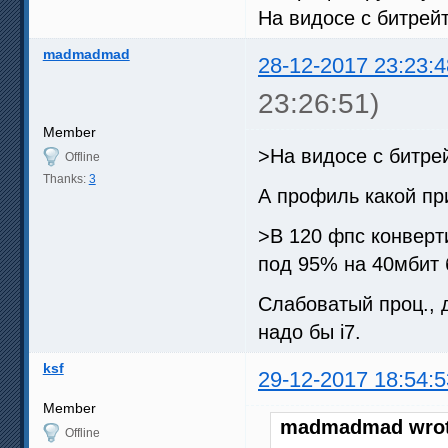
На видосе с битрей
madmadmad
28-12-2017 23:23:4
23:26:51)
Member
>На видосе с битре
Offline
Thanks:
3
А профиль какой пр
>В 120 фпс конверт
под 95% на 40мбит 
Слабоватый проц., 
надо бы i7.
ksf
29-12-2017 18:54:5
Member
madmadmad wrot
Offline