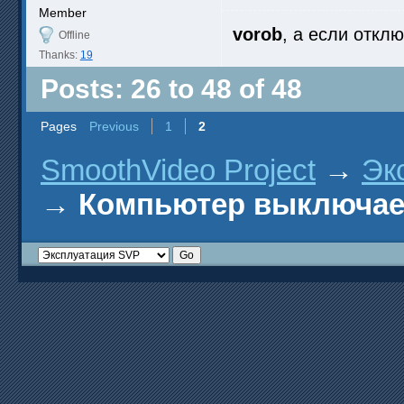
Member
vorob
, а если откл
Offline
Thanks:
19
Posts: 26 to 48 of 48
Pages
Previous
1
2
SmoothVideo Project
→
Эк
→
Компьютер выключает