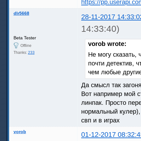
https://pp.userapi.
dlr5668
28-11-2017 14:33:0
14:33:40)
Beta Tester
vorob wrote:
Offline
Thanks:
233
Не могу сказать, 
почти детектив, 
чем любые другие
Да смысл так загоня
Вот например мой с
линпак. Просто пер
нормальный кулер),
свп и в играх
vorob
01-12-2017 08:32:4