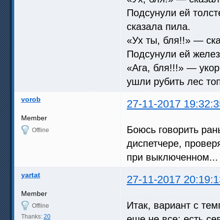
Подсунули ей толс
сказала пила.
«Ух ты, бля!!» — ск
Подсунули ей желез
«Ага, бля!!!» — уко
ушли рубить лес т
vorob
27-11-2017 19:32:3
Member
Боюсь говорить ран
Offline
диспетчере, проверя
при выключенном... 
yartat
27-11-2017 20:19:1
Member
Итак, вариант с тем
Offline
Thanks:
20
еще не все: есть с