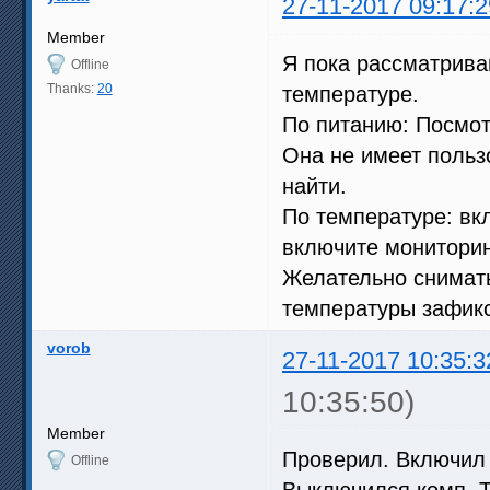
27-11-2017 09:17:2
Member
Я пока рассматрива
Offline
Thanks:
20
температуре.
По питанию: Посмот
Она не имеет польз
найти.
По температуре: вк
включите мониторинг
Желательно снимать
температуры зафик
vorob
27-11-2017 10:35:3
10:35:50)
Member
Проверил. Включил 
Offline
Выключился комп. Т