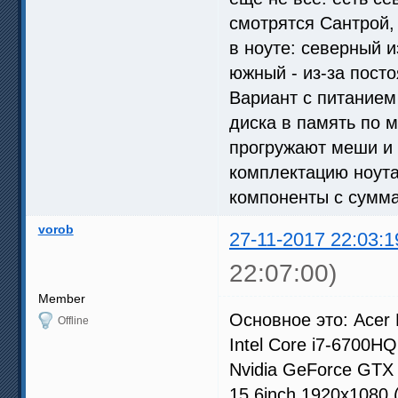
смотрятся Сантрой, 
в ноуте: северный и
южный - из-за пост
Вариант с питанием
диска в память по м
прогружают меши и 
комплектацию ноута.
компоненты с сумм
vorob
27-11-2017 22:03:1
22:07:00)
Member
Основное это: Acer 
Offline
Intel Core i7-6700HQ
Nvidia GeForce GTX
15.6inch 1920x1080 