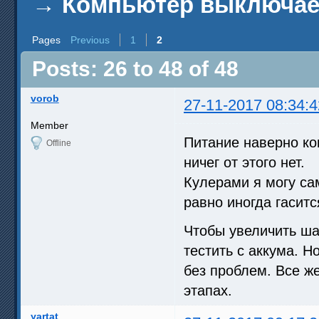
→
Компьютер выключает
Pages
Previous
1
2
Posts: 26 to 48 of 48
vorob
27-11-2017 08:34:4
Member
Питание наверно ко
Offline
ничег от этого нет.
Кулерами я могу са
равно иногда гасит
Чтобы увеличить ша
тестить с аккума. Н
без проблем. Все же
этапах.
yartat