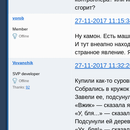
сгорит?
vorob
27-11-2017 11:15:3
Member
Ну камон. Есть маш
Offline
И тут внеапно нахо
странное явление. 
Vovanchik
27-11-2017 11:32:2
SVP developer
Купили как-то суро
Offline
Thanks:
92
Собрались в кружок
Завели ее, подсуну
«Вжик» — сказала я
«У, бля...» — сказа
Подсунули ей дерев
«Ух, бля!» — сказа