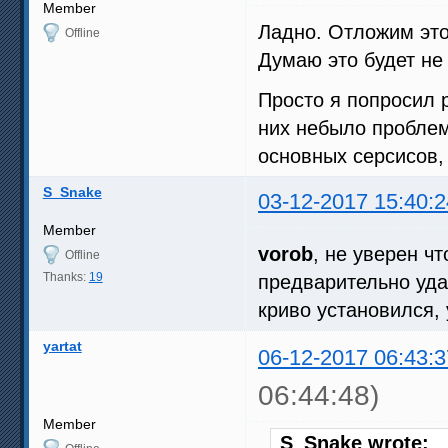
Member
Ладно. Отложим это
Offline
Думаю это будет не 
Просто я попросил 
них небыло проблем
основных серсисов,
S_Snake
03-12-2017 15:40:2
Member
vorob
, не уверен ч
Offline
Thanks:
19
предварительно уда
криво установился,
yartat
06-12-2017 06:43:3
06:44:48)
Member
S_Snake wrote: