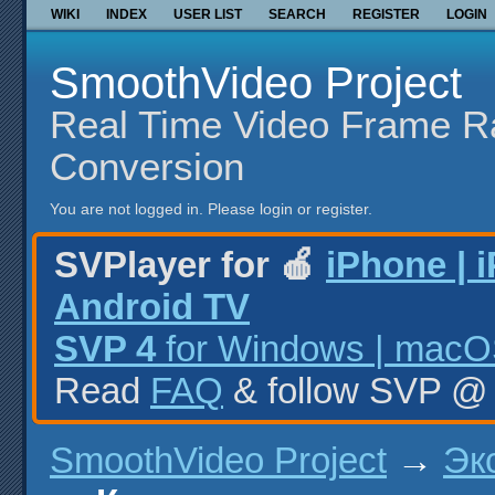
WIKI
INDEX
USER LIST
SEARCH
REGISTER
LOGIN
SmoothVideo Project
Real Time Video Frame R
Conversion
You are not logged in.
Please login or register.
SVPlayer for 🍎
iPhone | 
Android TV
SVP 4
for Windows | macOS
Read
FAQ
& follow SVP 
SmoothVideo Project
→
Эк