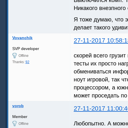
Никакого внезпного 
Я тоже думаю, что э
делает такого удиви
Vovanchik
27-11-2017 10:58:1
SVP developer
скорей всего грузи
Offline
Thanks:
92
тесты их просто наг
обмениваться инфо
ноут игровой, так ч
процессором, а южн
может проседать по
vorob
27-11-2017 11:00:4
Member
Любопытно. А можно
Offline