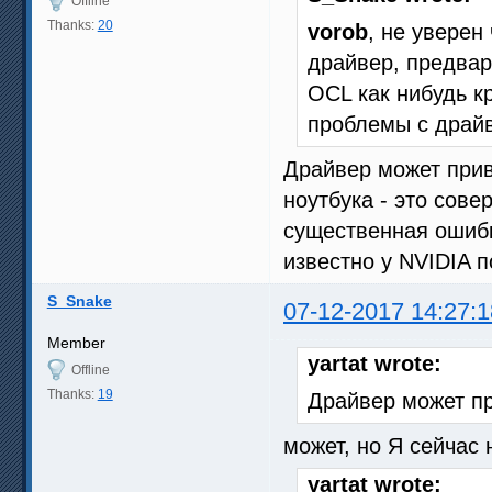
Offline
Thanks:
20
vorob
, не уверен
драйвер, предва
OCL как нибудь к
проблемы с драй
Драйвер может прив
ноутбука - это сов
существенная ошибк
известно у NVIDIA 
S_Snake
07-12-2017 14:27:1
Member
yartat wrote:
Offline
Thanks:
19
Драйвер может пр
может, но Я сейчас 
yartat wrote: