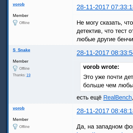
vorob
28-11-2017 07:33:1
Member
Не могу сказать, чт
Offline
детектив, что тест 
любые другие бенчи
S_Snake
28-11-2017 08:33:5
Member
vorob wrote:
Offline
Thanks:
19
Это уже почти дет
больше чем любые
есть ещё
RealBench
vorob
28-11-2017 08:48:1
Member
Да, на западном фо
Offline