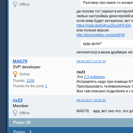
Разговор про какое-то конкр
Offline
да похоже тот сериал в интерле
любых настройках деинтерлейса
если кому будет интересно, вот 
https://yadi.sk/d/vKcuZ6vz3FKyDb
или полная версия
http://dropmefiles.com/ah8PW
куда дели?
непонятно)) в моем драйвере нет
MAG79
09-03-2017 14:37:10
SVP developer
rix23
Online
Это
2:3 pulldown
.
Thanks:
1108
Исправлять надо при помощи IV
Thanks for the post:
1
Преобразовать телевизионные 30
Вон там описано подробнее и с 
rix23
09-03-2017 16:05:30
Member
MAG79, мда, вот оно что. это д
Offline
Posts: 19
Pages
1