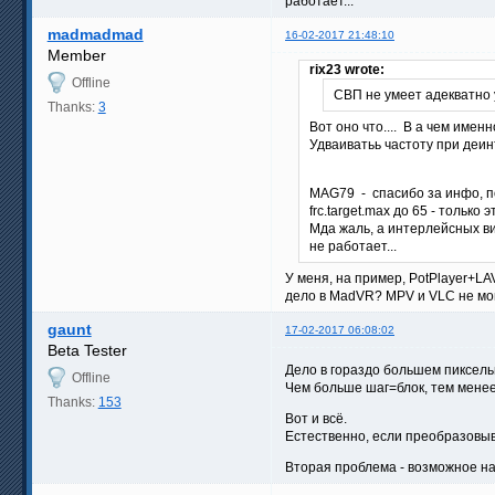
работает...
madmadmad
16-02-2017 21:48:10
Member
rix23 wrote:
Offline
СВП не умеет адекватно
Thanks:
3
Вот оно что.... В а чем име
Удваиватьь частоту при деин
MAG79 - спасибо за инфо, по
frc.target.max до 65 - тольк
Мда жаль, а интерлейсных ви
не работает...
У меня, на пример, PotPlayer+LA
дело в MadVR? MPV и VLC не мог
gaunt
17-02-2017 06:08:02
Beta Tester
Дело в гораздо большем пиксель
Offline
Чем больше шаг=блок, тем менее
Thanks:
153
Вот и всё.
Естественно, если преобразовыв
Вторая проблема - возможное на