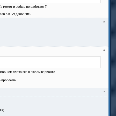
(а может и вобще не работает?).
ло б в FAQ добавить.
5
6
. Вобщем плохо все в любом варианте..
ь проблема.
7
ID).