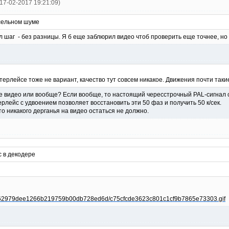
3 17-02-2017 19:21:09)
сельном шуме
ил шаг - без разницы. Я б еще заблюрил видео чтоб проверить еще точнее, но 
терлейсе тоже не вариант, качество тут совсем никакое. Движения почти такие
ое видео или вообще? Если вообще, то настоящий чересстрочный PAL-сигнал 
терлейс с удвоением позволяет восстановить эти 50 фаз и получить 50 к/сек.
о никакого дерганья на видео остаться не должно.
 в декодере