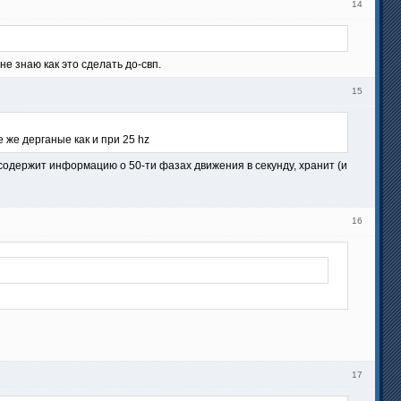
14
не знаю как это сделать до-свп.
15
 же дерганые как и при 25 hz
содержит информацию о 50-ти фазах движения в секунду, хранит (и
16
17