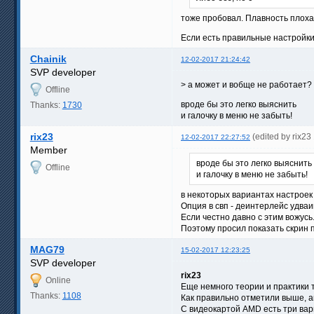
тоже пробовал. Плавность плохая
Если есть правильные настройки
Chainik
12-02-2017 21:24:42
SVP developer
> а может и вобще не работает?
Offline
вроде бы это легко выяснить
Thanks:
1730
и галочку в меню не забыть!
rix23
(edited by rix2
12-02-2017 22:27:52
Member
вроде бы это легко выяснить
Offline
и галочку в меню не забыть!
в некоторых вариантах настроек 
Опция в свп - деинтерлейс удваи
Если честно давно с этим вожусь
Поэтому просил показать скрин 
MAG79
15-02-2017 12:23:25
SVP developer
rix23
Online
Еще немного теории и практики 
Thanks:
1108
Как правильно отметили выше, ап
С видеокартой AMD есть три вар