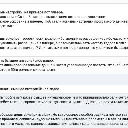
ые настройки, на примере пот плеера.
лавнение. Свп работает, но сглаживания нет или оно частичное.
зное ускорение в плеере, чтоб стали активны настройки програмного деинте
дскажите.
интерлейсе, теоретически, можно либо увеличить разрешение либо частоту к
 увеличить разрешение в плеере, а потом увеличивать частоту кадров в свп?
 пот-е за это отвечают? Или таковых в пот нет, именно что увеличили бы ра
ять бывшее интерлейсное видео.
ст лишь преобразование до 50р и затем уплавнение "до частоты экрана" шаго
тор в 50гц режим и миновать свп.
авнять бывшее интерлейсное видео.
 суть проблемы? разве бывшее интерлейсное чем то принципиально отличаетс
ейсе тоже не вариант, качество тут совсем никакое. Движения почти такие же
боваал деинтерлейсить в Lav . Но как оказалось особой разницы нет все так
о не пробовал, слишком неудобно было бы менять такие параметры в зав. от вид
не так и мало, это например записи спутниковых каналов, всякие сериалы за