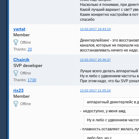
Насколько я понимаю, при деинт
Какой лучший вариант с свп? уве
Какие конкретно настройки в пот
спасибо
yartat
12-02-2017 19:43:10
Member
Деинтерлейзинг - это восстанов
Offline
каналов, которые не перешли на 
Thanks:
20
восстанавливать ничего не надо.
Chainik
12-02-2017 20:36:37
SVP developer
Лучше всего делать аппаратный д
Offline
Ну и либо с удвоением частоты ка
Thanks:
1730
При этом надо, что бы SVP узнал,
rix23
12-02-2017 21:05:24
Member
аппаратный деинтерлейс в 
Offline
- недоступно, у меня амд.
Ну и либо с удвоением часто
- плавность оставляет желать лу
либо без, но с