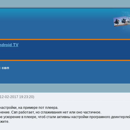
ndroid TV
 свп
3 12-02-2017 19:23:20)
астройки, на примере пот плеера.
ение. Свп работает, но сглаживания нет или оно частичное.
е ускорение в плеере, чтоб стали активны настройки програмного деинтерле
ажите.