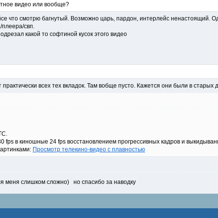
етное видео или вообще?
йсе что смотрю багнутый. Возможно царь, пардон, интерлейс ненастоящий. Од
/плеера/свп.
подрезал какой то софтиной кусок этого видео
 практически всех тех вкладок. Там вобще пусто. Кажется они были в старых 
TC.
 fps в киношные 24 fps восстановлением прогрессивных кадров и выкидыван
картинками:
Просмотр телекино-видео с плавностью
ля меня слишком сложно) но спасибо за наводку