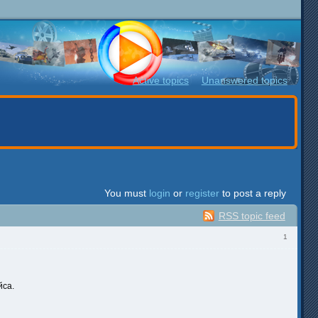
Active topics
Unanswered topics
You must
login
or
register
to post a reply
RSS topic feed
1
йса.