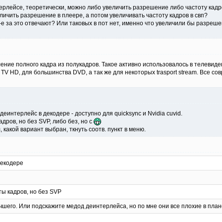
ерлейсе, теоретически, можно либо увеличить разрешение либо частоту кадр
личить разрешение в плеере, а потом увеличивать частоту кадров в свп?
-е за это отвечают? Или таковых в пот нет, именно что увеличили бы разреш
ление полного кадра из полукадров. Такое активно использовалось в телевид
TV HD, для большинства DVD, а так же для некоторых trasport stream. Все сов
еинтерлейс в декодере - доступно для quicksync и Nvidia cuvid.
дров, но без SVP, либо без, но с
 какой вариант выбран, ткнуть соотв. пункт в меню.
декодере
ты кадров, но без SVP
чшего. Или подскажите медод деинтерлейса, но по мне они все плохие в план