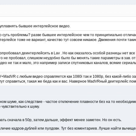
 уплавнять бывшее интерлейсное видео.
нно суть проблемы? разве бывшее интерлейсное чем то принципиально отлича
терлейсе тоже не вариант, качество тут совсем никакое. Движения почти такие
пробоваал деинтерлейсить в Lav . Но как оказалось особой разницы нет все
о это не пробовал, слишком неудобно было бы менять такие параметры в зав. от
део не так и мало, это например записи спутниковых каналов, всякие сериал
V+MadVR с любым видео справляется как 1080i так и 1080p, без какой-либо з
ут справиться, такая же беда как и вас. Наверное MadVRный деитерлейс пом
ном шуме, как следствие - частое отключение плавности без на то необходим
 чувствительно к шуму.
ать сначала в 50р, затем дальше, эффект менее заметен. Но он есть.
личие кадров-дублей или пулдовн. Тут без коментариев. Лучше найти вычищ