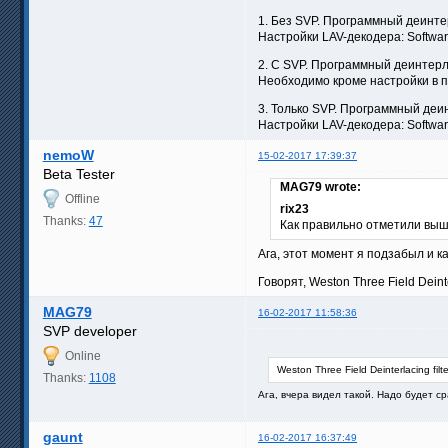
1. Без SVP. Программный деинтер
Настройки LAV-декодера: Software
2. С SVP. Программный деинтерл
Необходимо кроме настройки в п.
3. Только SVP. Программный деи
Настройки LAV-декодера: Software 
nemoW
15-02-2017 17:39:37
Beta Tester
MAG79 wrote:
Offline
rix23
Thanks:
47
Как правильно отметили выше
Ага, этот момент я подзабыл и ка
Говорят, Weston Three Field Deinter
MAG79
16-02-2017 11:58:36
SVP developer
Online
Weston Three Field Deinterlacing filte
Thanks:
1108
Ага, вчера видел такой. Надо будет с
gaunt
16-02-2017 16:37:49