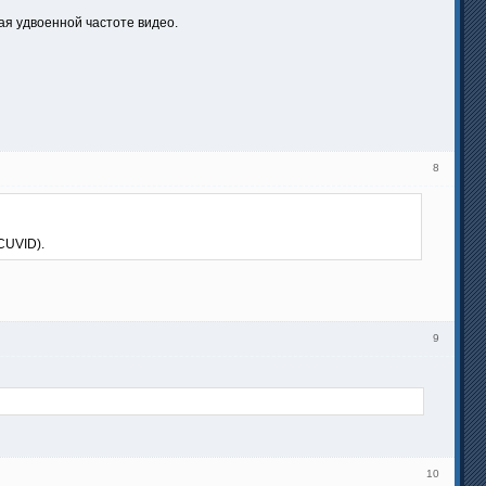
ая удвоенной частоте видео.
8
CUVID).
9
10