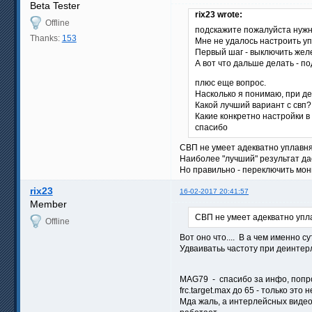
Beta Tester
rix23 wrote:
Offline
подскажите пожалуйста нужн
Thanks:
153
Мне не удалось настроить уп
Первый шаг - выключить желе
А вот что дальше делать - по
плюс еще вопрос.
Насколько я понимаю, при де
Какой лучший вариант с свп?
Какие конкретно настройки в
спасибо
СВП не умеет адекватно уплавн
Наиболее "лучший" результат да
Но правильно - переключить мони
rix23
16-02-2017 20:41:57
Member
СВП не умеет адекватно упл
Offline
Вот оно что.... В а чем именно
Удваиватьь частоту при деинтерл
MAG79 - спасибо за инфо, попро
frc.target.max до 65 - только эт
Мда жаль, а интерлейсных видео 