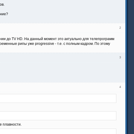
ов.
ение?
2
ении до TV HD. На данный момент это актуально для телепрограмм
ременные рипы уже progressive - т.е. с полным кадром. По этому
3
4
е плавности.