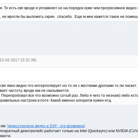
. То есть свп вроде и уплавняет но на порядок хуже чем прогресивное видео 
, не мрогли бы выложить скрин. спасибо. Еще м мне кажется такое не помеша
3 12-02-2017 22:31:39)
свп явно видно что интерполирует но то ли с жесткими дропами то ли лагает
вает частоту, вроде как не сказывается.
. Перепробовал все что возможно сотый раз. Либо я чего то незнаю) либо ест
правильных настроек в поте. Какой именно алгоритм нужен итд.
там:
Чересстрочное видео и SVP - это возможно!
паратный деинтрелейс работает только на Intel (Quicksync) или NVIDIA (CUV
ианта: