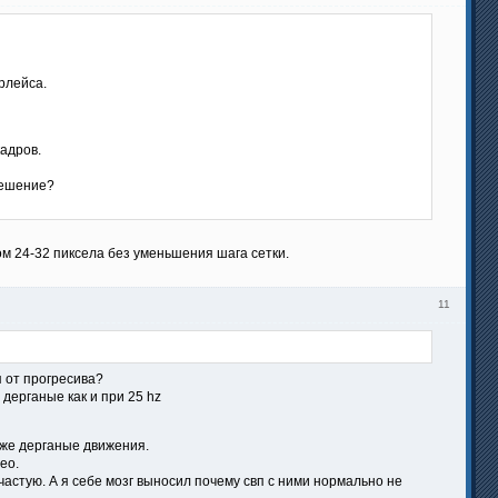
рлейса.
адров.
зрешение?
м 24-32 пиксела без уменьшения шага сетки.
11
я от прогресива?
 дерганые как и при 25 hz
 же дерганые движения.
ео.
частую. А я себе мозг выносил почему свп с ними нормально не