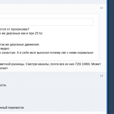
12
ется от прогресива?
 же дерганые как и при 25 hz
 так же дерганые движения.
 видео.
ы зачастую. А я себе мозг выносил почему свп с ними нормально
аметной разницы. Смотрю каналы, почти все из них 720i 1080i. Может
огает.
13
ости.
енный пережаток.