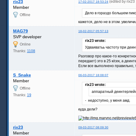
rix23
(edited by rix2
17-02-2017 18:53:24
Member
Дело в гораздо большем пик
Offline
кажется, дело не в этом. увелич
MAG79
18-02-2017 05:57:13
SVP developer
rix23 wrote:
Online
Удваиватьь частоту при деин
Thanks:
1108
Разговор про какое-то конкретн
передает) это в 25 к/сек, а деин
Если все выполнено правильно, т
S_Snake
06-03-2017 18:08:07
Member
rix23 wrote:
Offline
аппаратный деинтерлейс
Thanks:
19
- недоступно, у меня амд.
куда дели?
rix23
09-03-2017 08:09:30
Member