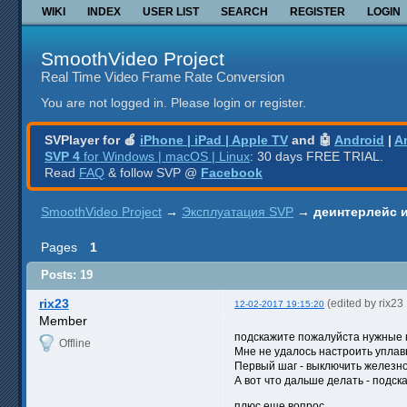
WIKI
INDEX
USER LIST
SEARCH
REGISTER
LOGIN
SmoothVideo Project
Real Time Video Frame Rate Conversion
You are not logged in.
Please login or register.
SVPlayer for 🍎
iPhone | iPad | Apple TV
and 🤖
Android
|
A
SVP 4
for Windows | macOS | Linux
: 30 days FREE TRIAL.
Read
FAQ
& follow SVP @
Facebook
SmoothVideo Project
→
Эксплуатация SVP
→
деинтерлейс и
Pages
1
Posts: 19
rix23
(edited by rix2
12-02-2017 19:15:20
Member
подскажите пожалуйста нужные н
Offline
Мне не удалось настроить уплавн
Первый шаг - выключить железно
А вот что дальше делать - подск
плюс еще вопрос.