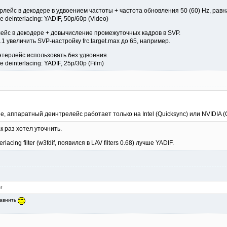
лейс в декодере в удвоением частоты + частота обновления 50 (60) Hz, равн
 deinterlacing: YADIF, 50p/60p (Video)
ейс в декодере + довычисление промежуточных кадров в SVP.
1 увеличить SVP-настройку frc.target.max до 65, например.
нтерлейс использовать без удвоения.
deinterlacing: YADIF, 25p/30p (Film)
, аппаратный деинтрелейс работает только на Intel (Quicksync) или NVIDIA (
к раз хотел уточнить.
lacing filter (w3fdif, появился в LAV filters 0.68) лучше YADIF.
r
равнить