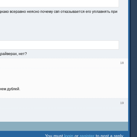
нако всеравно неясно почему свп отказывается его уплавнять при
драйверах, нет?
18
ием дублей.
19
You must
login
or
register
to post a reply