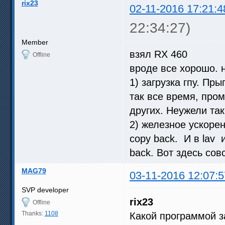
rix23
02-11-2016 17:21:4
22:34:27)
Member
взял RX 460
Offline
вроде все хорошо. н
1) загрузка гпу. Пры
так все время, пром
других. Неужели так
2) железное ускоре
copy back. И в lav 
back. Вот здесь сов
MAG79
03-11-2016 12:07:5
SVP developer
rix23
Offline
Thanks:
1108
Какой программой з