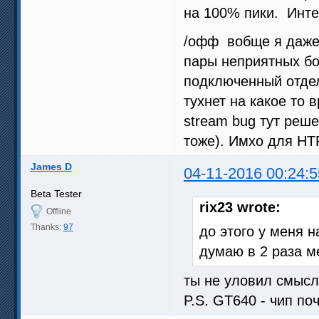
на 100% пики. Инте
/офф вобще я даже 
пары неприятных бо
подключенный отдел
тухнет на какое то в
stream bug тут реше
тоже). Имхо для HT
James D
04-11-2016 00:24:5
Beta Tester
rix23 wrote:
Offline
Thanks:
97
до этого у меня н
думаю в 2 раза м
ты не уловил смысл
P.S. GT640 - чип по