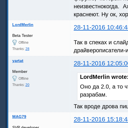
неизвестнокогда. Ах
краснеют. Ну ок, хо
LordMerlin
28-11-2016 10:46:4
Beta Tester
Так в спеках и слай
Offline
Thanks:
28
драйверописатели-и
yartat
28-11-2016 12:05:0
Member
LordMerlin wrote
Offline
Thanks:
20
Оно да 2.0, а то 
разрабам.
Так вроде дрова пиш
MAG79
28-11-2016 15:18:4
SVP developer