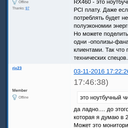
RX460 - это ноутбуч
Offline
Thanks:
97
PCI плату. Даже есл
потреблять будет н
полуэкономии энерг
Но можете поделить
одни -ополизы-фана
клиентами. Так что
технических спецов.
rix23
03-11-2016 17:22:2
17:46:38)
Member
это ноутбучный ч
Offline
да ладно.... до это
которая я думаю в 
Может это монитори