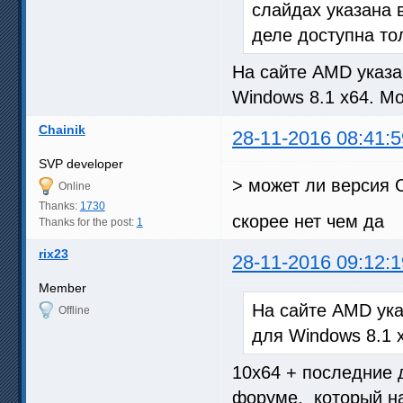
слайдах указана 
деле доступна то
На сайте AMD указа
Windows 8.1 x64. Мо
Chainik
28-11-2016 08:41:5
SVP developer
> может ли версия 
Online
Thanks:
1730
скорее нет чем да
Thanks for the post:
1
rix23
28-11-2016 09:12:1
Member
На сайте AMD ука
Offline
для Windows 8.1 x
10x64 + последние
форуме, который нап