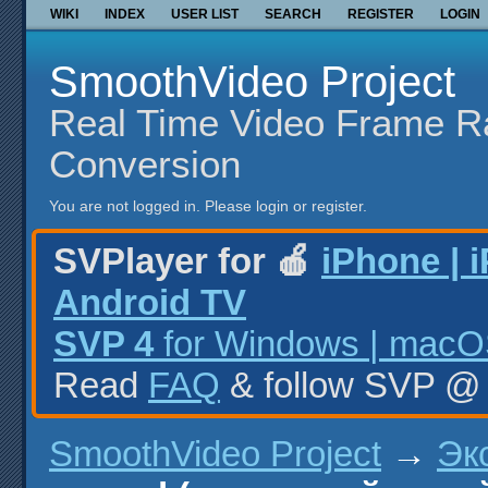
WIKI
INDEX
USER LIST
SEARCH
REGISTER
LOGIN
SmoothVideo Project
Real Time Video Frame R
Conversion
You are not logged in.
Please login or register.
SVPlayer for 🍎
iPhone | 
Android TV
SVP 4
for Windows | macOS
Read
FAQ
& follow SVP 
SmoothVideo Project
→
Эк