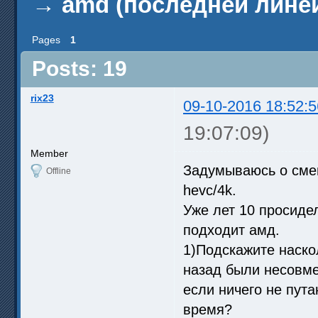
→
amd (последней линей
Pages
1
Posts: 19
rix23
09-10-2016 18:52:5
19:07:09)
Member
Задумываюсь о смен
Offline
hevc/4k.
Уже лет 10 просиде
подходит амд.
1)Подскажите наско
назад были несовме
если ничего не пута
время?