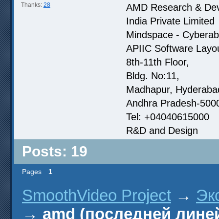
Thanks:
28
AMD Research & Dev
India Private Limited
Mindspace - Cybera
APIIC Software Layou
8th-11th Floor,
Bldg. No:11,
Madhapur, Hyderaba
Andhra Pradesh-5000
Tel: +04040615000
R&D and Design
Posts: 19
Pages
1
SmoothVideo Project
→
Эк
→
amd (последней линей