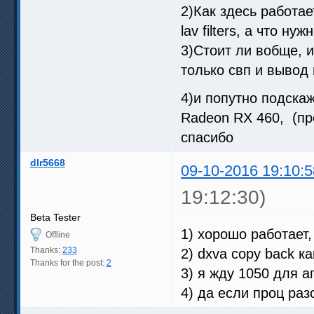
2)Как здесь работа
lav filters, а что н
3)Стоит ли вобще, 
только свп и вывод 
4)и попутно подска
Radeon RX 460, (про
спасибо
dlr5668
09-10-2016 19:10:5
19:12:30)
Beta Tester
1) хорошо работает,
Offline
Thanks:
233
2) dxva copy back к
Thanks for the post:
2
3) я жду 1050 для а
4) да если проц раз