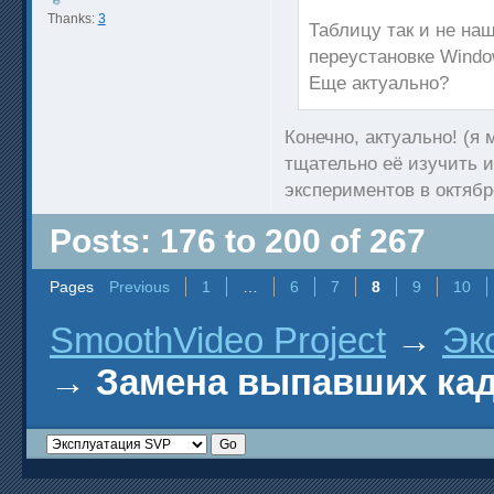
Thanks:
3
Таблицу так и не на
переустановке Windo
Еще актуально?
Конечно, актуально! (я
тщательно её изучить и
экспериментов в октябр
Posts: 176 to 200 of 267
Pages
Previous
1
…
6
7
8
9
10
SmoothVideo Project
→
Эк
→
Замена выпавших кадр