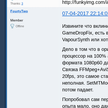
Thanks:
3
FourtyTwo
07-04-2017 22:14:0
Member
Извините что вклин
Offline
GameDropFix, есть 
VapourSynth или хот
Дело в том что в ор
процессор на 100% 
формата 1080p60 да
Связка FFMpeg+AviS
20fps, это самое ст
неполная. SetMTMod
потом падает.
Попробовал сам пере
опыта мало, оно даж