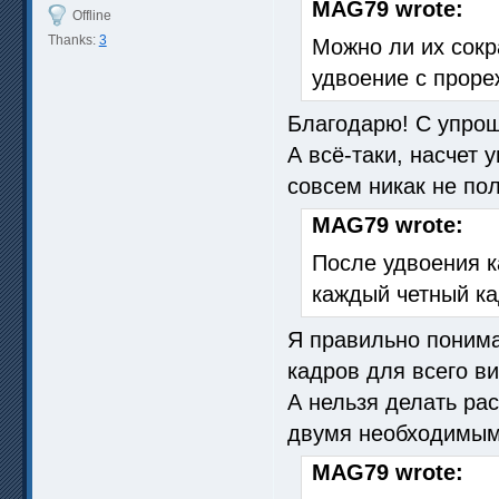
MAG79 wrote:
Offline
Thanks:
3
Можно ли их сокр
удвоение с прор
Благодарю! С упрощ
А всё-таки, насчет
совсем никак не по
MAG79 wrote:
После удвоения к
каждый четный ка
Я правильно понима
кадров для всего в
А нельзя делать ра
двумя необходимым
MAG79 wrote: