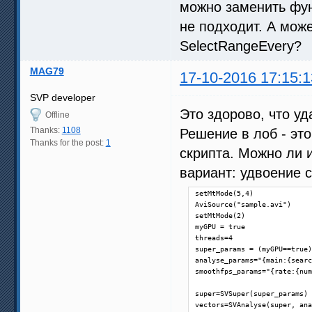
можно заменить фу
не подходит. А може
SelectRangeEvery?
MAG79
17-10-2016 17:15:1
SVP developer
Это здорово, что у
Offline
Thanks:
1108
Решение в лоб - эт
Thanks for the post:
1
скрипта. Можно ли 
вариант: удвоение 
setMtMode(5,4)

AviSource("sample.avi")

setMtMode(2)

myGPU = true

threads=4

super_params = (myGPU==true)
analyse_params="{main:{searc
smoothfps_params="{rate:{num
super=SVSuper(super_params)

vectors=SVAnalyse(super, ana