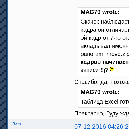
MAG79 wrote:
Скачок наблюдаетс
кадра он отличает
ой кадр от 7-го о
вкладывал именно
panoram_move.zi
кадров начинаетс
записи 8j?
Спасибо, да, похоже
MAG79 wrote:
Таблица Excel го
Прекрасно, буду жда
Bars
07-12-2016 04:26:2