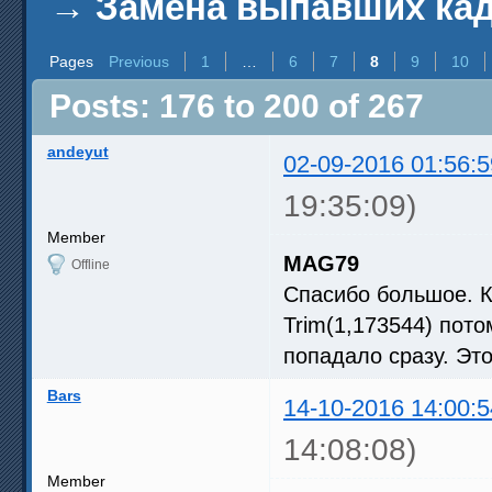
→
Замена выпавших кадр
Pages
Previous
1
…
6
7
8
9
10
Posts: 176 to 200 of 267
andeyut
02-09-2016 01:56:5
19:35:09)
Member
MAG79
Offline
Спасибо большое. Ка
Trim(1,173544) пот
попадало сразу. Эт
Bars
14-10-2016 14:00:5
14:08:08)
Member