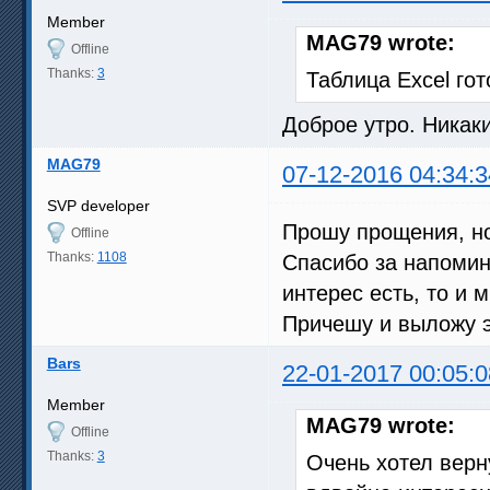
Member
MAG79 wrote:
Offline
Thanks:
3
Таблица Excel го
Доброе утро. Никаки
MAG79
07-12-2016 04:34:3
SVP developer
Прошу прощения, 
Offline
Thanks:
1108
Спасибо за напомина
интерес есть, то и 
Причешу и выложу э
Bars
22-01-2017 00:05:0
Member
MAG79 wrote:
Offline
Thanks:
3
Очень хотел верну