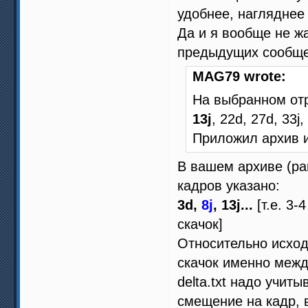
удобнее, нагляднее 
Да и я вообще не ж
предыдущих сообще
MAG79 wrote:
На выбранном отре
13j
, 22d, 27d, 33j,
Приложил архив и
В вашем архиве (pa
кадров указано:
3d,
8j
, 13j...
[т.е. 3-
скачок]
Относительно исход
скачок именно между
delta.txt надо учит
смещение на кадр, 