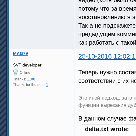
видео (хотя было бы
потому что за врем
восстановлению я э
Так а не подскажете
предыдущем коммент
как работать с так
MAG79
25-10-2016 12:02:1
SVP developer
Теперь нужно соста
Offline
Thanks:
1108
соответствии с их 
Thanks for the post:
1
Это иной подход, зато 
функции вырезания дуб
В данном случае фа
delta.txt wrote: