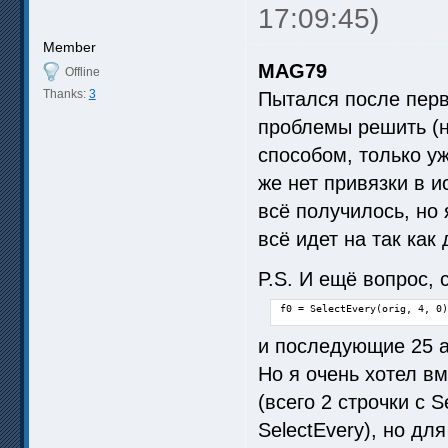
17:09:45)
Member
MAG79
Offline
Thanks:
3
Пытался после перв
проблемы решить (н
способом, только уж
же нет привязки в и
всё получилось, но 
всё идет на так как
P.S. И ещё вопрос, 
f0 = SelectEvery(orig, 4, 0)
и последующие 25 а
Но я очень хотел в
(всего 2 строчки с 
SelectEvery), но для