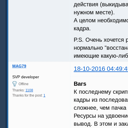
действия (выкидыва
нужном месте).
А целом необходимо
кадра.
P.S. Очень хочется 
нормально "восстана
имеющие какую-либо
MAG79
18-10-2016 04:49:4
SVP developer
Bars
Offline
Thanks:
1108
К последнему скрипт
Thanks for the post:
1
кадры из последова
сложнее, чем пачка
Ресурсы на удвоение
вывод. В этом и зак