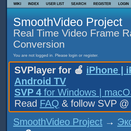
WIKI
INDEX
USER LIST
SEARCH
REGISTER
LOGIN
SmoothVideo Project
Real Time Video Frame R
Conversion
You are not logged in.
Please login or register.
SVPlayer for 🍎
iPhone | 
Android TV
SVP 4
for Windows | macOS
Read
FAQ
& follow SVP 
SmoothVideo Project
→
Эк