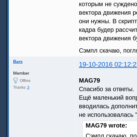
которым не суждено
вектора движения р
они нужны. В скрип
кадра будер рассчит
вектора движения б
Сэмпл скачаю, погл
Bars
19-10-2016 02:12:2
Member
MAG79
Offline
Thanks:
3
Спасибо за ответы.
Ещё маленький воп
вводилась дополните
не использовалась "
MAG79 wrote:
Сэмпл скачаю, по