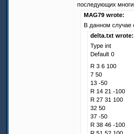
последующих многих
MAG79 wrote:
В данном случае 
delta.txt wrote:
Type int
Default 0
R 3 6 100
7 50
13 -50
R 14 21 -100
R 27 31 100
32 50
37 -50
R 38 46 -100
R 51 52 100