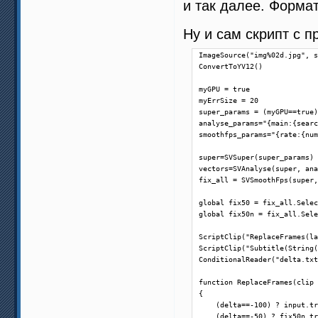
и так далее. Форма
Ну и сам скрипт с п
ImageSource("img%02d.jpg", s
ConvertToYV12()

myGPU = true

myErrSize = 20

super_params = (myGPU==true)
analyse_params="{main:{searc
smoothfps_params="{rate:{num
super=SVSuper(super_params)

vectors=SVAnalyse(super, ana
fix_all = SVSmoothFps(super,
global fix50 = fix_all.Selec
global fix50n = fix_all.Sele
ScriptClip("ReplaceFrames(la
ScriptClip("Subtitle(String(
ConditionalReader("delta.txt
function ReplaceFrames(clip 
{

    (delta==-100) ? input.tr
    (delta==-50) ? fix50n.tr