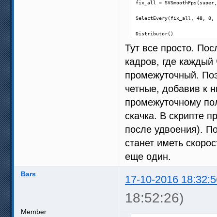
fix_all = SVSmoothFps(super,
SelectEvery(fix_all, 48, 0, 
Distributor()
Тут все просто. Пос
кадров, где каждый 
промежуточный. Поэ
четные, добавив к 
промежуточному пол
скачка. В скрипте п
после удвоения). По
станет иметь скорос
еще один.
Bars
17-10-2016 18:32:5
18:52:26)
Member