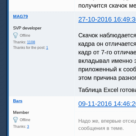
получится скачок ме
MAG79
27-10-2016 16:49:3
SVP developer
Скачок наблюдается 
Offline
Thanks:
1108
кадра он отличается
Thanks for the post:
1
кадр от 7-го отлича
вкладывал именно э
приложенный к сооб
этом причина разно
Таблица Excel готов
Bars
09-11-2016 14:46:2
Member
Offline
Надо же, впервые отсю
Thanks:
3
сообщения в теме.