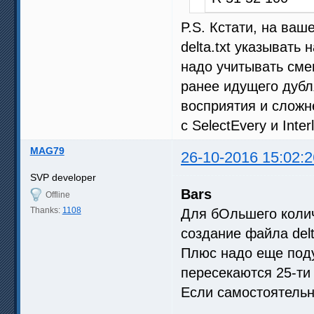
P.S. Кстати, на ваш
delta.txt указывать 
надо учитывать сме
ранее идущего дубл
восприятия и сложн
с SelectEvery и Inte
MAG79
26-10-2016 15:02:2
SVP developer
Bars
Offline
Thanks:
1108
Для бОльшего колич
создание файла delt
Плюс надо еще поду
пересекаются 25-ти
Если самостоятельн