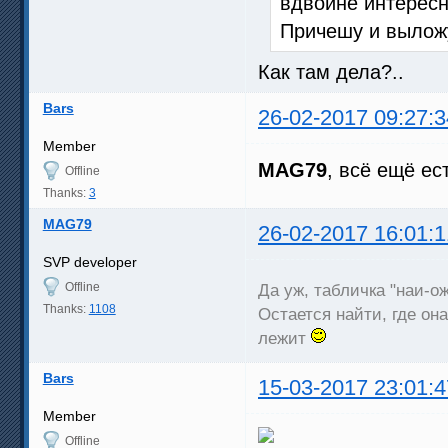
вдвойне интересн
Причешу и выложу
Как там дела?..
Bars
26-02-2017 09:27:3
Member
MAG79
, всё ещё ес
Offline
Thanks:
3
MAG79
26-02-2017 16:01:1
SVP developer
Offline
Да уж, табличка "наи-о
Thanks:
1108
Остается найти, где она
лежит
Bars
15-03-2017 23:01:4
Member
Offline