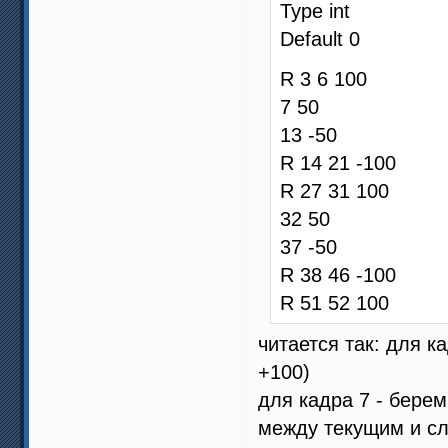
Type int
Default 0
R 3 6 100
7 50
13 -50
R 14 21 -100
R 27 31 100
32 50
37 -50
R 38 46 -100
R 51 52 100
читается так: для к
+100)
для кадра 7 - берем
между текущим и с