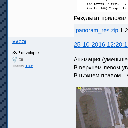
    (delta==50) ? fix50 : \

    (delta==100) ? input.tri
    input

Результат приложил.
    return last

}
panoram_res.zip
1.2
MAG79
25-10-2016 12:20:1
SVP developer
Анимация (уменьшен
Offline
Thanks:
1108
В верхнем левом уг
В нижнем правом - м