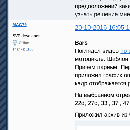
предположений каки
узнать решение мне
MAG79
20-10-2016 16:05:1
SVP developer
Bars
Offline
Thanks:
1108
Поглядел видео
по 
мотоцикле. Шаблон 
Причем парные. Пер
приложил график оп
кадр отображается р
На выбранном отрезке 
22d, 27d, 33j, 37j, 4
Приложил архив из 