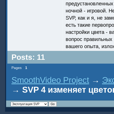
предустановленных 
ночной - игровой. Н
SVP, как и я, не за
есть такие первопр
настройки цвета - в
вопрос правильных ц
вашего опыта, изло
Posts: 11
Pages
1
SmoothVideo Project
→
Эк
→
SVP 4 изменяет цвето