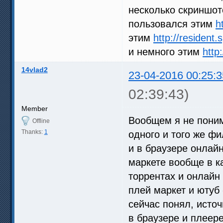
несколько скриншот
пользовался этим
h
этим
http://resident
и немного этим
http
14vlad2
23-04-2016 00:25:3
02:39:43)
Member
Вообщем я не поним
Offline
Thanks:
1
одного и того же ф
и в браузере онлайн
маркете вообще в к
торрентах и онлайн
плей маркет и ютуб 
сейчас понял, источ
в браузере и плеер