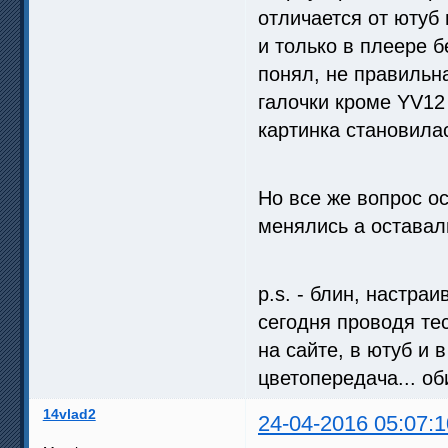
отличается от ютуб 
и только в плеере б
понял, не правильна
галочки кроме YV12 
картинка становилас
Но все же вопрос ос
менялись а оставали
p.s. - блин, настра
сегодня проводя тес
на сайте, в ютуб и 
цветопередача... об
14vlad2
24-04-2016 05:07:1