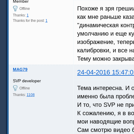
Member
Похоже я зря грешил
Offline
Thanks:
1
как мне раньше каз
Thanks for the post:
1
"динамическая конт
умолчанию и еще ку
изображение, тепер
калибровки, и все н
Тему можно закрыват
MAG79
24-04-2016 15:47:0
SVP developer
Тема интересна. И о
Offline
Thanks:
1108
именно была пробл
И то, что SVP не пр
К сожалению, я в во
мои наводящие вопр
Сам смотрю видео б