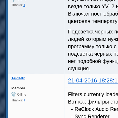
Thanks:
1
везде только YV12 и
Включал пост обраб
цветовая температу
Подсветка черных по
людей которым нужн
программу только с
подсветка черных по
нет подобной функц
функция.
14vlad2
21-04-2016 18:28:1
Member
Filters currently load
Offline
Thanks:
1
Вот как фильтры сто
- ReClock Audio Re
- Sync Renderer