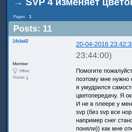
→
SVP 4 изменяет цвето
Pages
1
Posts: 11
14vlad2
20-04-2016 23:42:3
23:44:00)
Member
Помогите пожалуйст
Offline
Thanks:
1
поэтому мне нужно 
я умудрился самост
цветопередачу. Я о
И не в плеере у мен
svp (без svp все но
например снег стан
поняли)) как мне от