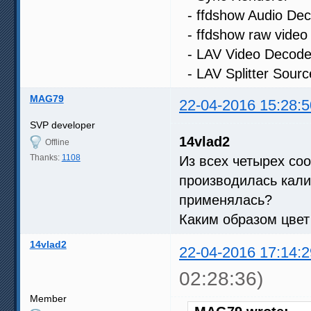
- ffdshow Audio Dec
- ffdshow raw video f
- LAV Video Decoder 
- LAV Splitter Source
MAG79
22-04-2016 15:28:5
SVP developer
14vlad2
Offline
Thanks:
1108
Из всех четырех со
производилась кал
применялась?
Каким образом цвет 
14vlad2
22-04-2016 17:14:2
02:28:36)
Member