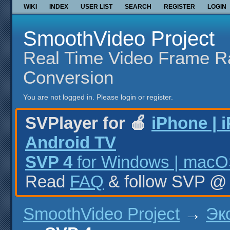
WIKI
INDEX
USER LIST
SEARCH
REGISTER
LOGIN
SmoothVideo Project
Real Time Video Frame R
Conversion
You are not logged in.
Please login or register.
SVPlayer for 🍎
iPhone | 
Android TV
SVP 4
for Windows | macOS
Read
FAQ
& follow SVP 
SmoothVideo Project
→
Эк