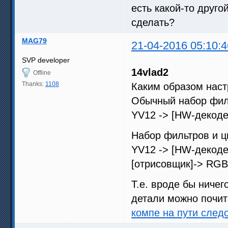
есть какой-то друго
сделать?
MAG79
21-04-2016 05:10:4
SVP developer
14vlad2
Offline
Thanks:
1108
Каким образом наст
Обычный набор филь
YV12 -> [HW-декоде
Набор фильтров и ц
YV12 -> [HW-декодер
[отрисовщик]-> RG
Т.е. вроде бы ничег
детали можно почит
компе на пути след