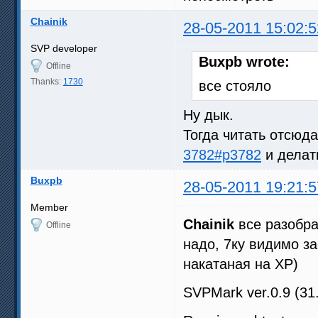
Chainik
28-05-2011 15:02:5
SVP developer
Buxpb wrote:
Offline
Thanks:
1730
все стояло
Ну дык.
Тогда читать отсюда
3782#p3782
и дела
Buxpb
28-05-2011 19:21:5
Member
Chainik
все разобра
Offline
надо, 7ку видимо за
накатаная на ХР)
SVPMark ver.0.9 (31