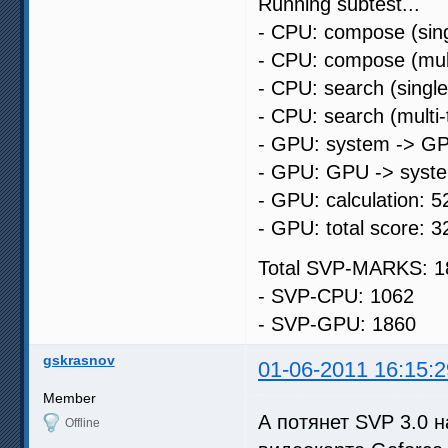
Running subtest...
- CPU: compose (sing
- CPU: compose (mult
- CPU: search (singl
- CPU: search (multi
- GPU: system -> GP
- GPU: GPU -> syste
- GPU: calculation: 5
- GPU: total score: 3
Total SVP-MARKS: 1
- SVP-CPU: 1062
- SVP-GPU: 1860
gskrasnov
01-06-2011 16:15:2
Member
А потянет SVP 3.0 н
Offline