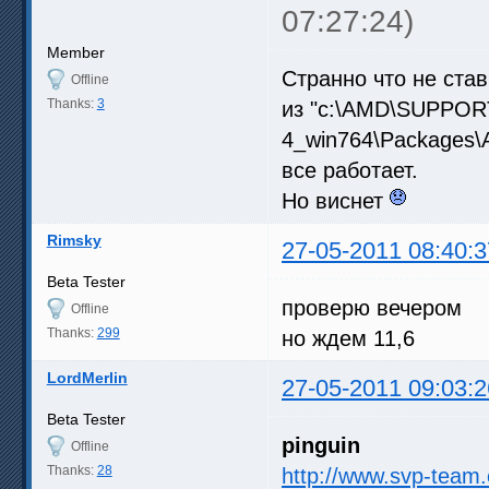
07:27:24)
Member
Странно что не ста
Offline
Thanks:
3
из "c:\AMD\SUPPOR
4_win764\Packages\
все работает.
Но виснет
Rimsky
27-05-2011 08:40:3
Beta Tester
проверю вечером
Offline
Thanks:
299
но ждем 11,6
LordMerlin
27-05-2011 09:03:2
Beta Tester
pinguin
Offline
Thanks:
28
http://www.svp-team