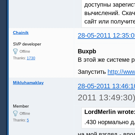
доступны зареги
вычислений. Скач
сайт или получит
Chainik
28-05-2011 12:35:0
SVP developer
Buxpb
Offline
Thanks:
1730
В этой же системе 
Запустить
http://ww
Mikluhamaklay
28-05-2011 13:46:1
2011 13:49:30
Member
LordMerlin wrote
Offline
Thanks:
5
.430 нормально д
на мой взгляд - впо