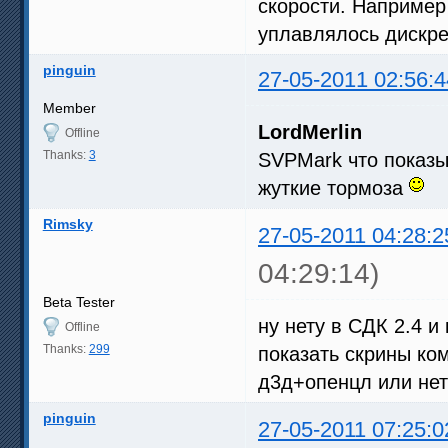
скорости. Например
уплавлялось дискре
pinguin
27-05-2011 02:56:4
Member
LordMerlin
Offline
Thanks:
3
SVPMark что показы
жуткие тормоза
Rimsky
27-05-2011 04:28:2
04:29:14)
Beta Tester
ну нету в СДК 2.4 и
Offline
Thanks:
299
показать скрины ком
д3д+опенцл или нет
pinguin
27-05-2011 07:25:0