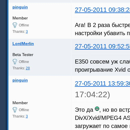
pinguin
27-05-2011 09:38:2
Member
Ага! В 2 раза быстр
Offline
Thanks:
3
настройки убавить 
LordMerlin
27-05-2011 09:52:5
Beta Tester
E350 совсем уж слаб
Offline
Thanks:
28
проигрывание Xvid 
pinguin
27-05-2011 13:59:3
17:04:22)
Member
Это да
, но во вс
Offline
Thanks:
3
DivX/Xvid/MPEG4 AS
загружает по самое 