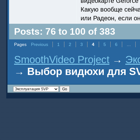
видеокарте Geforc
Какую вообще сейча
или Радеон, если он
Posts: 76 to 100 of 383
Pages
Previous
1
2
3
4
5
6
…
SmoothVideo Project
→
Эк
→
Выбор видюхи для SV