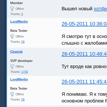
Member
Вышел новый
хотфи
Offline
Thanks:
3
LordMerlin
26-05-2011 10:36:0
Beta Tester
Я смотрю тут в ос
Offline
Thanks:
28
слышно с жалобами,
Chainik
26-05-2011 10:48:4
SVP developer
Тут вроде как ровн
Offline
Thanks:
1730
LordMerlin
26-05-2011 11:45:4
Beta Tester
Я понимаю. Я к тому
Offline
Thanks:
28
основном проблем Р