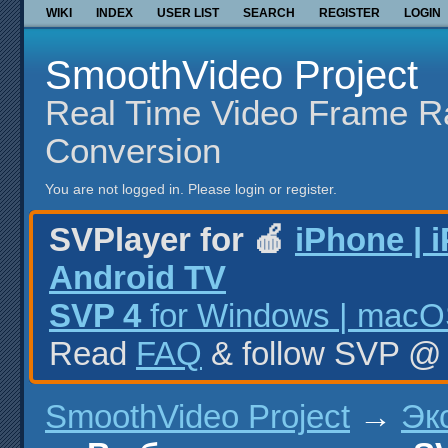
WIKI
INDEX
USER LIST
SEARCH
REGISTER
LOGIN
SmoothVideo Project
Real Time Video Frame R
Conversion
You are not logged in.
Please login or register.
SVPlayer for 🍎
iPhone | 
Android TV
SVP 4
for Windows | macOS
Read
FAQ
& follow SVP 
SmoothVideo Project
→
Эк