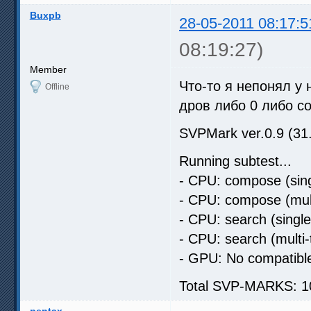
Buxpb
28-05-2011 08:17:5
08:19:27)
Member
Что-то я непонял у
Offline
дров либо 0 либо с
SVPMark ver.0.9 (31
Running subtest...
- CPU: compose (sing
- CPU: compose (mult
- CPU: search (singl
- CPU: search (multi
- GPU: No compatibl
Total SVP-MARKS: 1
pentax