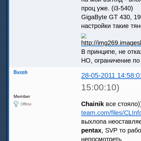
проц уже. (i3-540)
GigaByte GT 430, 1
настройки такие тян
В принципе, не отка
НО, ограничение по
Buxpb
28-05-2011 14:58:0
15:00:10)
Member
Chainik
все стояло)
Offline
team.com/files/CLInf
выхлопа неоставляе
pentax
, SVP то раб
непосмотреть