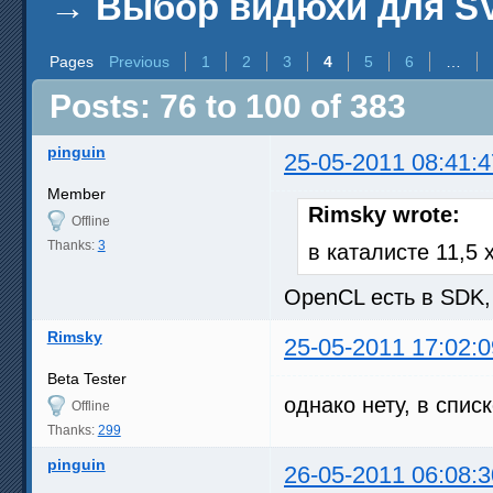
→
Выбор видюхи для SV
Pages
Previous
1
2
3
4
5
6
…
Posts: 76 to 100 of 383
pinguin
25-05-2011 08:41:4
Member
Rimsky wrote:
Offline
Thanks:
3
в каталисте 11,5 
OpenCL есть в SDK,
Rimsky
25-05-2011 17:02:0
Beta Tester
однако нету, в спис
Offline
Thanks:
299
pinguin
26-05-2011 06:08:3