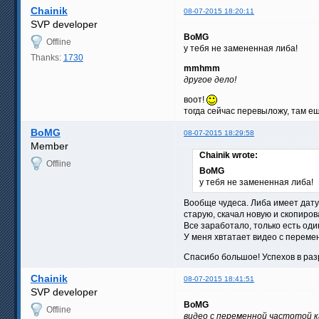
Chainik
08-07-2015 18:20:11
SVP developer
BoMG
Offline
у тебя не замененная либа!
Thanks:
1730
mmhmm
другое дело!
воот!
тогда сейчас перевыложу, там е
BoMG
08-07-2015 18:29:58
Member
Chainik wrote:
Offline
BoMG
у тебя не замененная либа!
Вообще чудеса. Либа имеет дату 
старую, скачал новую и скопирова
Все заработало, только есть од
У меня хвтатает видео с переме
Спасибо большое! Успехов в разр
Chainik
08-07-2015 18:41:51
SVP developer
BoMG
Offline
видео с переменной частотой 