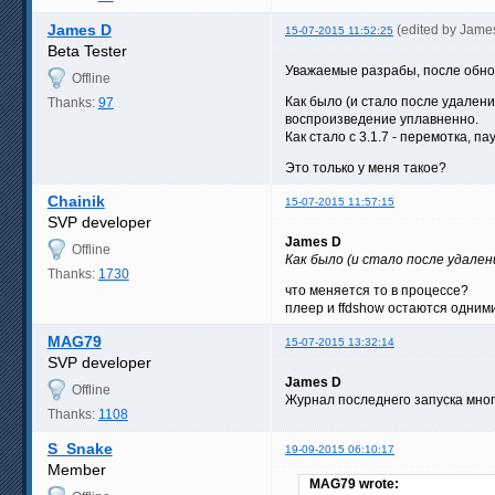
James D
(edited by Jame
15-07-2015 11:52:25
Beta Tester
Уважаемые разрабы, после обновл
Offline
Как было (и стало после удалени
Thanks:
97
воспроизведение уплавненно.
Как стало с 3.1.7 - перемотка, 
Это только у меня такое?
Chainik
15-07-2015 11:57:15
SVP developer
James D
Offline
Как было (и стало после удален
Thanks:
1730
что меняется то в процессе?
плеер и ffdshow остаются одним
MAG79
15-07-2015 13:32:14
SVP developer
James D
Offline
Журнал последнего запуска много
Thanks:
1108
S_Snake
19-09-2015 06:10:17
Member
MAG79 wrote: