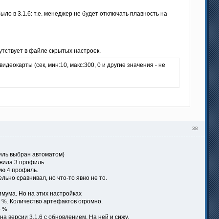
о в 3.1.6: т.е. менеджер не будет отключать плавность на
утствует в файле скрытых настроек.
еокарты (сек, мин:10, макс:300, 0 и другие значения - не
38
филь выбран автоматом)
вила 3 профиль.
ую 4 профиль.
льно сравнивал, но что-то явно не то.
мума. Но на этих настройках
0 %. Количество артефактов огромно.
5 %.
а версии 3.1.6 с обновлением. На ней и сижу.