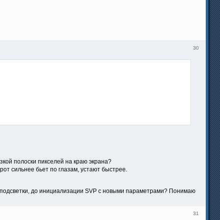
30
узкой полоски пикселей на краю экрана?
от сильнее бьет по глазам, устают быстрее.
я подсветки, до инициализации SVP с новыми параметрами? Понимаю
31