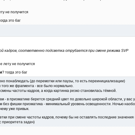
ету не получится
тогда это баг
ой кадров, соответвенно подсветка отрубается при смене режима SVP
е лету не получится
м
? тогда это баг
ужно понаблюдать (до перемотки или паузы, то есть переинициализации)
того же фрагмента - все было нормально.
смены частоты кадров, а когда картинка резко становилась тёмной.
м - в призматике берется средний цвет по довольно широкой области, у вас 
м без фишки призматика - минимальный уровень освещенности. Ночью наобор
 чему уже привык.
етки при смене частоты кадров, почему бы не оставлять последние значени
с приоритета задач)