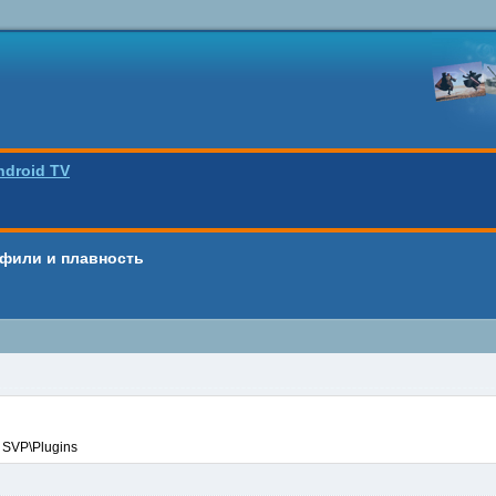
ndroid TV
рофили и плавность
 SVP\Plugins