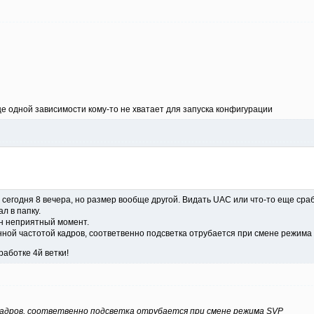
ще одной зависимости кому-то не хватает для запуска конфигурации
сегодня 8 вечера, но размер вообще другой. Видать UAC или что-то еще сраб
л в папку.
ин неприятный момент.
нной частотой кадров, соответвенно подсветка отрубается при смене режима 
аботке 4й ветки!
кадров, соответвенно подсветка отрубается при смене режима SVP