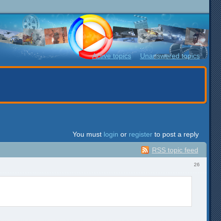
Active topics
Unanswered topics
You must
login
or
register
to post a reply
RSS topic feed
26