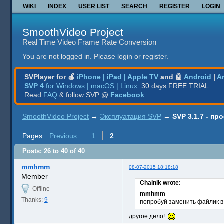
WIKI
INDEX
USER LIST
SEARCH
REGISTER
LOGIN
SmoothVideo Project
Real Time Video Frame Rate Conversion
You are not logged in.
Please login or register.
SVPlayer for 🍎
iPhone | iPad | Apple TV
and 🤖
Android
|
A
SVP 4
for Windows | macOS | Linux
: 30 days FREE TRIAL.
Read
FAQ
& follow SVP @
Facebook
SmoothVideo Project
→
Эксплуатация SVP
→
SVP 3.1.7 - п
Pages
Previous
1
2
Posts: 26 to 40 of 40
mmhmm
08-07-2015 18:18:18
Member
Chainik wrote:
Offline
mmhmm
Thanks:
9
попробуй заменить файлик в
другое дело!