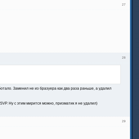
27
28
отало. Заменил не из бразуера как два раза раньше, а удалил
SVP. Ну с этим мирится можно, призматик я не удалил)
29