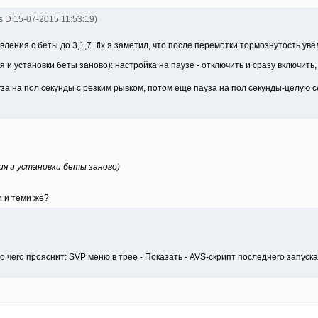
s D 15-07-2015 11:53:19)
ения с беты до 3,1,7+fix я заметил, что после перемотки тормознутость уве
я и установки беты заново): настройка на паузе - отключить и сразу включит
пауза на пол секунды с резким рывком, потом еще пауза на пол секунды-целую
ия и установки беты заново)
и и теми же?
 чего прояснит: SVP меню в трее - Показать - AVS-скрипт последнего запуска