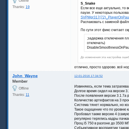
Offline
S_Snake
Thanks:
19
Если все еще актуально, то 
паузе. У некоторых пользов
SVPMgr317(72)_PlayerOnPaus
Распаковать с заменой файло
По сути этот фикс считает с
;задержка отключения пла
отключать)
DisableSmoothnessOnPa
До изменения эта настройка ошиб
отлично, просто здорово. всё но
John_Wayne
12-01-2016 17:34:52
Member
Извиняюсь, если тема затрагивал
Offline
Долгое время сидел на версии 3.
Thanks:
11
После появления версии 3.1.7а 
Количество артефактов на 3 пр
Система тянет нормально, но кол
Такое ощущение что по уровню к
Пробовал также версию 4 (самую
регулярно терялись кадры пачка
Проц i5 750 в разгоне до 3500 МГ
Субъективное восприятие таково: