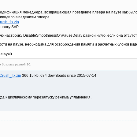
модификация менеджера, возвращающая поведение плеера на паузе как было в 
риводило в падениям плеера.
sh_fix.zip
 папку SVP.
тую настройку DisableSmoothnessOnPauseDelay равной нулю, если она отсутст
сти на паузе, необходима для освобождения памяти и расчетных блоков видеок
elay=0
 бралась равной 30.
ush_fix.zip
366.15 kb, 684 downloads since 2015-07-14
гда к циклическому перезапуску режима уплавнения.