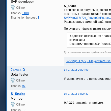
SVP developer
S_Snake
Offline
Если все еще актуально, то вот 
Thanks:
1108
некоторых пользователей это п
Thanks for the post:
1
SVPMgr317(72)_PlayerOnPauseCru
Распаковать с заменой файлов в
По сути этот фикс считает скры
;задержка отключения плавно
отключать)
DisableSmoothnessOnPauseD
До изменения эта настройка ошибочно
SVPMgr317(72)_PlayerOnPauseCr
James D
14-07-2015 20:04:50
Beta Tester
У меня лично это приводило ино
Offline
Thanks:
97
S_Snake
15-07-2015 04:29:33
Member
MAG79
, спасибо, опробуем.
Offline
Thanks:
19