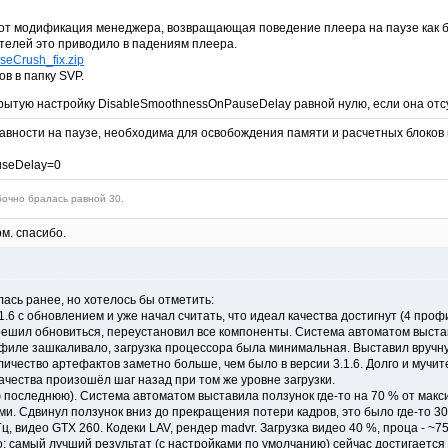
вот модификация менеджера, возвращающая поведение плеера на паузе как был
ателей это приводило в падениям плеера.
eCrush_fix.zip
в в папку SVP.
крытую настройку DisableSmoothnessOnPauseDelay равной нулю, если она отс
вности на паузе, необходима для освобождения памяти и расчетных блоков вид
useDelay=0
очно бралась равной 30.
рм. спасибо.
ась ранее, но хотелось бы отметить:
1.6 с обновлением и уже начал считать, что идеал качества достигнут (4 про
решил обновиться, переустановил все компоненты. Система автоматом выста
офиле зашкаливало, загрузка процессора была минимальная. Выставил вручн
ичество артефактов заметно больше, чем было в версии 3.1.6. Долго и мучите
ачества произошёл шаг назад при том же уровне загрузки.
 последнюю). Система автоматом выставила ползунок где-то на 70 % от макси
ми. Сдвинул ползунок вниз до прекращения потери кадров, это было где-то 3
ц, видео GTX 260. Кодеки LAV, рендер madvr. Загрузка видео 40 %, проца - ~7
 самый лучший результат (с настройками по умолчанию) сейчас достигается н