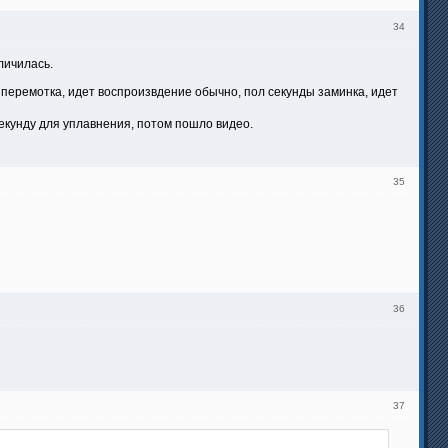
34
личилась.
ь, перемотка, идет воспроизвдение обычно, пол секунды заминка, идет
 секунду для уплавнения, потом пошло видео.
35
36
37