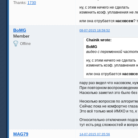
Thanks:
1730
ну, с этим ничего не сделать
изменить коэф. уплавнения не л
или она отрубается
насовсем
? 
BoMG
08-07-2015 18:59:52
Member
Chainik wrote:
Offline
BoMG
видео с переменной частот
ну, с этим ничего не сделать
изменить коэф. уплавнения н
или она отрубается
насовсе
пару раз видел что насовсем, н
При повторном воспроизведении 
Насколько заметил это было без 
Несколько вопросов по алгоритма
Сейчас пока не комфортно глаза
Это всё только моё ИМХО и то, к
Относительно отключения подсв
тут есть ряд сложностей и вопро
MAG79
14-07-2015 07:35:56