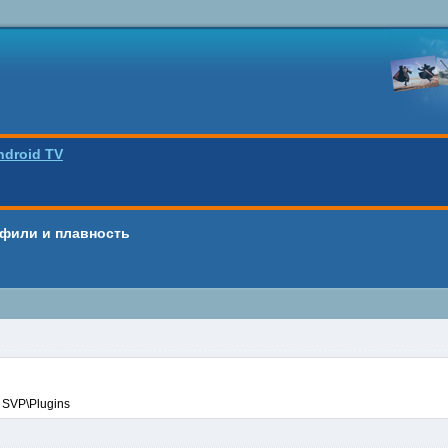
ndroid TV
рофили и плавность
 SVP\Plugins