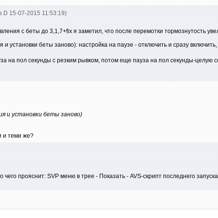
s D 15-07-2015 11:53:19)
ения с беты до 3,1,7+fix я заметил, что после перемотки тормознутость уве
я и установки беты заново): настройка на паузе - отключить и сразу включит
пауза на пол секунды с резким рывком, потом еще пауза на пол секунды-целую
ия и установки беты заново)
и и теми же?
 чего прояснит: SVP меню в трее - Показать - AVS-скрипт последнего запуска