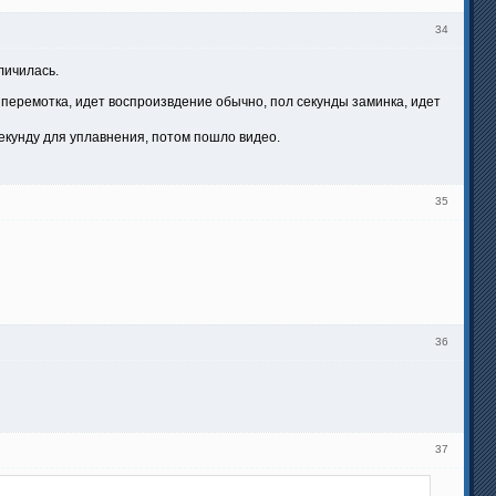
34
личилась.
ь, перемотка, идет воспроизвдение обычно, пол секунды заминка, идет
 секунду для уплавнения, потом пошло видео.
35
36
37