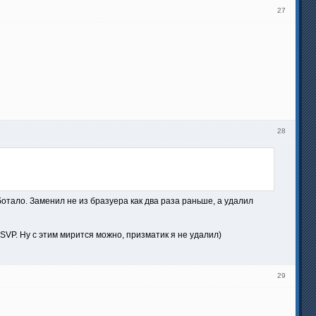
27
28
отало. Заменил не из бразуера как два раза раньше, а удалил
SVP. Ну с этим мирится можно, призматик я не удалил)
29