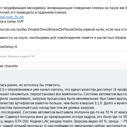
вот модификация менеджера, возвращающая поведение плеера на паузе как был
ателей это приводило в падениям плеера.
eCrush_fix.zip
в в папку SVP.
крытую настройку DisableSmoothnessOnPauseDelay равной нулю, если она отс
вности на паузе, необходима для освобождения памяти и расчетных блоков вид
useDelay=0
очно бралась равной 30.
рм. спасибо.
ась ранее, но хотелось бы отметить:
1.6 с обновлением и уже начал считать, что идеал качества достигнут (4 про
решил обновиться, переустановил все компоненты. Система автоматом выста
офиле зашкаливало, загрузка процессора была минимальная. Выставил вручн
ичество артефактов заметно больше, чем было в версии 3.1.6. Долго и мучите
ачества произошёл шаг назад при том же уровне загрузки.
 последнюю). Система автоматом выставила ползунок где-то на 70 % от макси
ми. Сдвинул ползунок вниз до прекращения потери кадров, это было где-то 3
ц, видео GTX 260. Кодеки LAV, рендер madvr. Загрузка видео 40 %, проца - ~7
 самый лучший результат (с настройками по умолчанию) сейчас достигается н