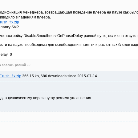
модификация менеджера, возвращающая поведение плеера на паузе как было в 
риводило в падениям плеера.
sh_fix.zip
 папку SVP.
тую настройку DisableSmoothnessOnPauseDelay равной нулю, если она отсутст
сти на паузе, необходима для освобождения памяти и расчетных блоков видеок
elay=0
 бралась равной 30.
ush_fix.zip
366.15 kb, 686 downloads since 2015-07-14
гда к циклическому перезапуску режима уплавнения.