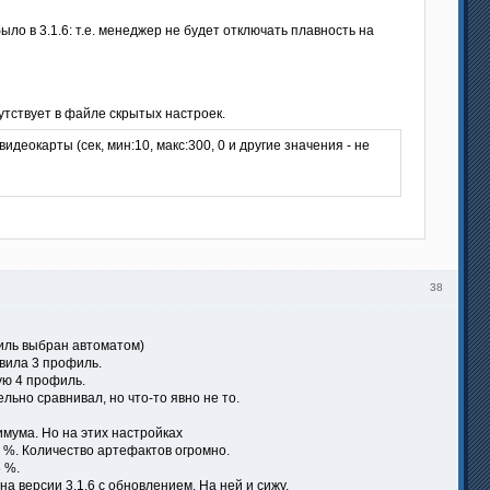
о в 3.1.6: т.е. менеджер не будет отключать плавность на
утствует в файле скрытых настроек.
еокарты (сек, мин:10, макс:300, 0 и другие значения - не
38
филь выбран автоматом)
вила 3 профиль.
ую 4 профиль.
льно сравнивал, но что-то явно не то.
мума. Но на этих настройках
0 %. Количество артефактов огромно.
5 %.
а версии 3.1.6 с обновлением. На ней и сижу.