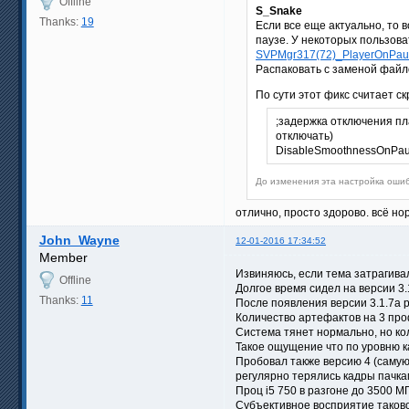
Offline
S_Snake
Thanks:
19
Если все еще актуально, то 
паузе. У некоторых пользов
SVPMgr317(72)_PlayerOnPaus
Распаковать с заменой файло
По сути этот фикс считает с
;задержка отключения пла
отключать)
DisableSmoothnessOnPa
До изменения эта настройка ошиб
отлично, просто здорово. всё но
John_Wayne
12-01-2016 17:34:52
Member
Извиняюсь, если тема затрагивал
Offline
Долгое время сидел на версии 3.
Thanks:
11
После появления версии 3.1.7а 
Количество артефактов на 3 пр
Система тянет нормально, но кол
Такое ощущение что по уровню к
Пробовал также версию 4 (самую
регулярно терялись кадры пачка
Проц i5 750 в разгоне до 3500 МГ
Субъективное восприятие таково: