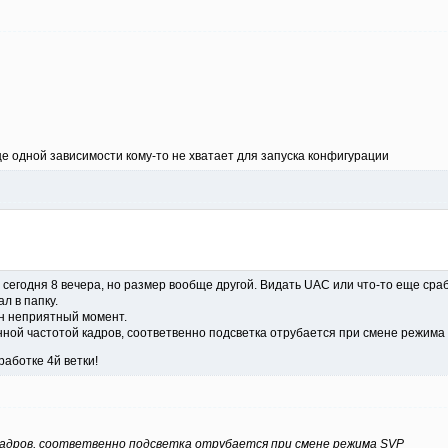
ще одной зависимости кому-то не хватает для запуска конфигурации
сегодня 8 вечера, но размер вообще другой. Видать UAC или что-то еще сраб
л в папку.
ин неприятный момент.
нной частотой кадров, соответвенно подсветка отрубается при смене режима 
аботке 4й ветки!
кадров, соответвенно подсветка отрубается при смене режима SVP