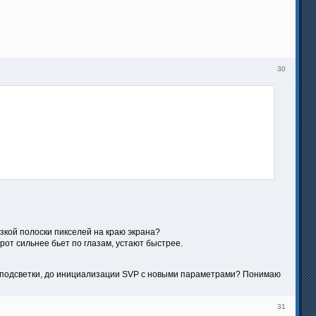
30
узкой полоски пикселей на краю экрана?
от сильнее бьет по глазам, устают быстрее.
я подсветки, до инициализации SVP с новыми параметрами? Понимаю
31