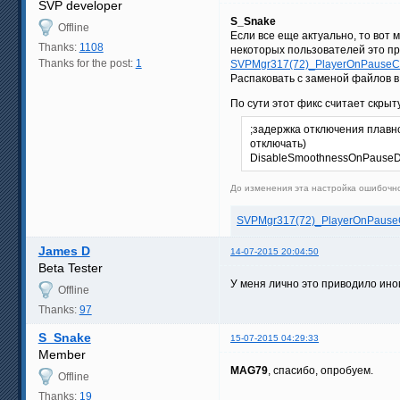
SVP developer
S_Snake
Offline
Если все еще актуально, то вот 
Thanks:
1108
некоторых пользователей это п
Thanks for the post:
1
SVPMgr317(72)_PlayerOnPauseCru
Распаковать с заменой файлов в
По сути этот фикс считает скры
;задержка отключения плавно
отключать)
DisableSmoothnessOnPauseD
До изменения эта настройка ошибочно
SVPMgr317(72)_PlayerOnPauseCr
James D
14-07-2015 20:04:50
Beta Tester
У меня лично это приводило ино
Offline
Thanks:
97
S_Snake
15-07-2015 04:29:33
Member
MAG79
, спасибо, опробуем.
Offline
Thanks:
19