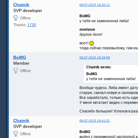
Chainik
08-07-2015 18:20:11
SVP developer
BoMG
Offline
у тебя не замененная либа!
Thanks:
1730
mmhmm
другое дело!
воот!
тогда сейчас перевыложу, там е
BoMG
08-07-2015 18:29:58
Member
Chainik wrote:
Offline
BoMG
у тебя не замененная либа!
Вообще чудеса. Либа имеет дату 
старую, скачал новую и скопирова
Все заработало, только есть од
У меня хвтатает видео с переме
Спасибо большое! Успехов в разр
Chainik
08-07-2015 18:41:51
SVP developer
BoMG
Offline
видео с переменной частотой 