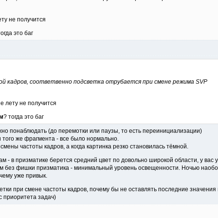
ету не получится
тогда это баг
ой кадров, соответвенно подсветка отрубается при смене режима SVP
е лету не получится
м
? тогда это баг
ужно понаблюдать (до перемотки или паузы, то есть переинициализации)
того же фрагмента - все было нормально.
смены частоты кадров, а когда картинка резко становилась тёмной.
м - в призматике берется средний цвет по довольно широкой области, у вас 
м без фишки призматика - минимальный уровень освещенности. Ночью наобор
 чему уже привык.
етки при смене частоты кадров, почему бы не оставлять последние значени
с приоритета задач)