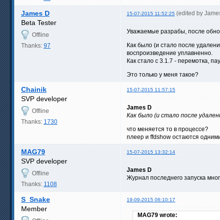
James D
(edited by Jame
15-07-2015 11:52:25
Beta Tester
Уважаемые разрабы, после обновл
Offline
Как было (и стало после удалени
Thanks:
97
воспроизведение уплавненно.
Как стало с 3.1.7 - перемотка, 
Это только у меня такое?
Chainik
15-07-2015 11:57:15
SVP developer
James D
Offline
Как было (и стало после удален
Thanks:
1730
что меняется то в процессе?
плеер и ffdshow остаются одним
MAG79
15-07-2015 13:32:14
SVP developer
James D
Offline
Журнал последнего запуска много
Thanks:
1108
S_Snake
19-09-2015 06:10:17
Member
MAG79 wrote: