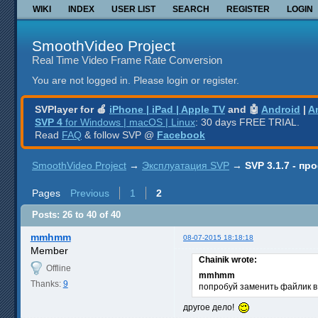
WIKI
INDEX
USER LIST
SEARCH
REGISTER
LOGIN
SmoothVideo Project
Real Time Video Frame Rate Conversion
You are not logged in.
Please login or register.
SVPlayer for 🍎
iPhone | iPad | Apple TV
and 🤖
Android
|
A
SVP 4
for Windows | macOS | Linux
: 30 days FREE TRIAL.
Read
FAQ
& follow SVP @
Facebook
SmoothVideo Project
→
Эксплуатация SVP
→
SVP 3.1.7 - п
Pages
Previous
1
2
Posts: 26 to 40 of 40
mmhmm
08-07-2015 18:18:18
Member
Chainik wrote:
Offline
mmhmm
Thanks:
9
попробуй заменить файлик в
другое дело!