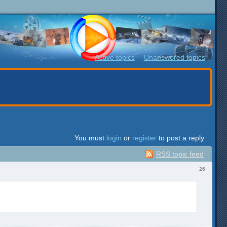
Active topics
Unanswered topics
You must
login
or
register
to post a reply
RSS topic feed
26