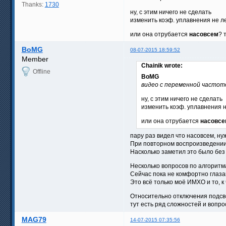
Thanks:
1730
ну, с этим ничего не сделать
изменить коэф. уплавнения не л
или она отрубается
насовсем
? 
BoMG
08-07-2015 18:59:52
Member
Chainik wrote:
Offline
BoMG
видео с переменной частот
ну, с этим ничего не сделать
изменить коэф. уплавнения н
или она отрубается
насовсе
пару раз видел что насовсем, н
При повторном воспроизведении 
Насколько заметил это было без 
Несколько вопросов по алгоритма
Сейчас пока не комфортно глаза
Это всё только моё ИМХО и то, к
Относительно отключения подсв
тут есть ряд сложностей и вопро
MAG79
14-07-2015 07:35:56