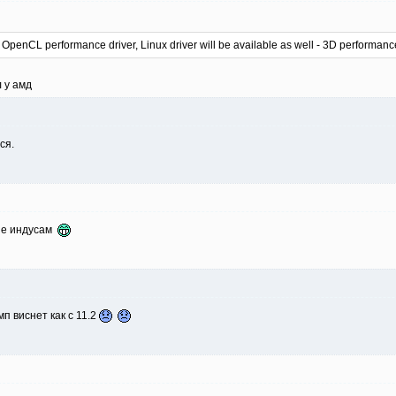
penCL performance driver, Linux driver will be available as well - 3D performanc
л у амд
ся.
 не индусам
п виснет как с 11.2