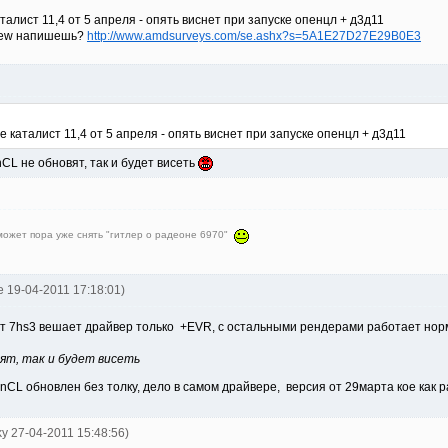
талист 11,4 от 5 апреля - опять виснет при запуске опенцл + д3д11
 crew напишешь?
http://www.amdsurveys.com/se.ashx?s=5A1E27D27E29B0E3
 каталист 11,4 от 5 апреля - опять виснет при запуске опенцл + д3д11
CL не обновят, так и будет висеть
 может пора уже снять "гитлер о радеоне 6970"
ve 19-04-2011 17:18:01)
 от 7hs3 вешает драйвер только +EVR, с остальными рендерами работает но
ят, так и будет висеть
nCL обновлен без толку, дело в самом драйвере, версия от 29марта кое как ра
ky 27-04-2011 15:48:56)