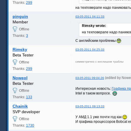
Thanks:
299
на техповерапе надо паниковать
pinguin
03-05-2011 04:11:33
Member
Rimsky wrote:
Offline
на техповерапе надо панико
Thanks:
3
С английским проблемы
Rimsky
03-05-2011 04:25:33
Beta Tester
симметрично с инглишом траблы
Offline
Thanks:
299
Noweol
(edited by Nowe
03-05-2011 09:04:26
Beta Tester
Интересная новость:
Графика пр
Offline
Intel в таком вопросе.
Thanks:
133
Chainik
03-05-2011 09:13:33
SVP developer
У АМД 1.1 уже почти год как
Offline
И графика процессоров Bobcat 
Thanks:
1730