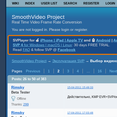
WIKI
INDEX
USER LIST
SEARCH
REGISTER
LOGIN
SmoothVideo Project
Real Time Video Frame Rate Conversion
You are not logged in.
Please login or register.
SVPlayer for 🍎
iPhone | iPad | Apple TV
and 🤖
Android
|
A
SVP 4
for Windows | macOS | Linux
: 30 days FREE TRIAL.
Read
FAQ
& follow SVP @
Facebook
SmoothVideo Project
→
Эксплуатация SVP
→
Выбор видюхи
Pages
Previous
1
2
3
4
…
16
Next
Posts: 26 to 50 of 383
Rimsky
15-04-2011 15:49:33
Beta Tester
Действительно, KMP EVR+SVP/опе
Offline
Thanks:
299
Rimsky
17-04-2011 17:03:48