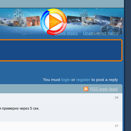
Active topics
Unanswered topics
You must
login
or
register
to post a reply
RSS topic feed
26
 примерно через 5 сек.
27