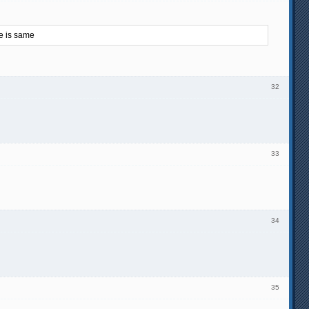
e is same
32
33
34
35