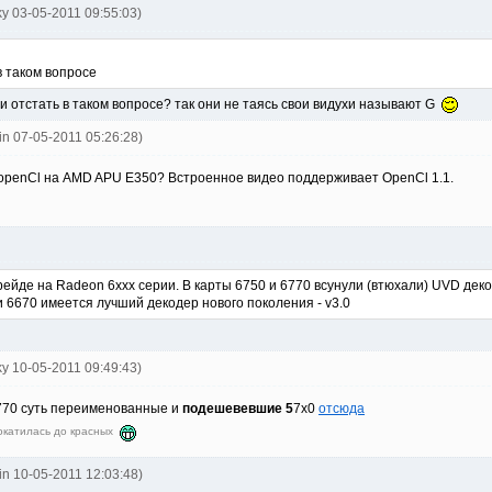
ky 03-05-2011 09:55:03)
 в таком вопросе
и отстать в таком вопросе? так они не таясь свои видухи называют G
uin 07-05-2011 05:26:28)
 openCl на AMD APU E350? Встроенное видео поддерживает OpenCl 1.1.
ейде на Radeon 6xxx серии. В карты 6750 и 6770 всунули (втюхали) UVD декод
и 6670 имеется лучший декодер нового поколения - v3.0
ky 10-05-2011 09:49:43)
770 суть переименованные и
подешевевшие
5
7х0
отсюда
окатилась до красных
uin 10-05-2011 12:03:48)