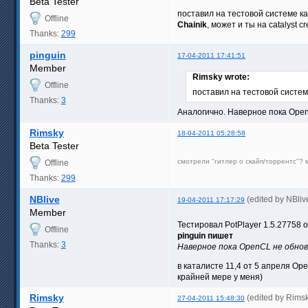
Beta Tester
поставил на тестовой системе ка
Offline
Chainik
, может и ты на catalyst
Thanks:
299
pinguin
17-04-2011 17:41:51
Member
Rimsky wrote:
Offline
поставил на тестовой системе
Thanks:
3
Аналогично. Наверное пока Open
Rimsky
18-04-2011 05:28:58
Beta Tester
смотрели "гитлер о скайп/торрентс"?
Offline
Thanks:
299
NBlive
(edited by NBli
19-04-2011 17:17:29
Member
Тестировал PotPlayer 1.5.27758
Offline
pinguin пишет
Thanks:
3
Наверное пока OpenCL не обнов
в каталисте 11,4 от 5 апреля Ope
крайней мере у меня)
Rimsky
(edited by Rims
27-04-2011 15:48:30