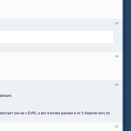
28
29
30
рмально
ботает (но не с EVR), а вот в более ранних и от 5 Апреля нет( по
31