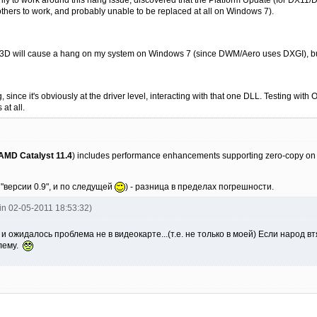
 others to work, and probably unable to be replaced at all on Windows 7).
D3D will cause a hang on my system on Windows 7 (since DWM/Aero uses DXGI), but
g, since it's obviously at the driver level, interacting with that one DLL. Testing w
at all.
AMD Catalyst 11.4
) includes performance enhancements supporting zero-copy o
 "версии 0.9", и по следущей
) - разница в пределах погрешности.
uin 02-05-2011 18:53:32)
 и ожидалось проблема не в видеокарте...(т.е. не только в моей) Если народ
лему.