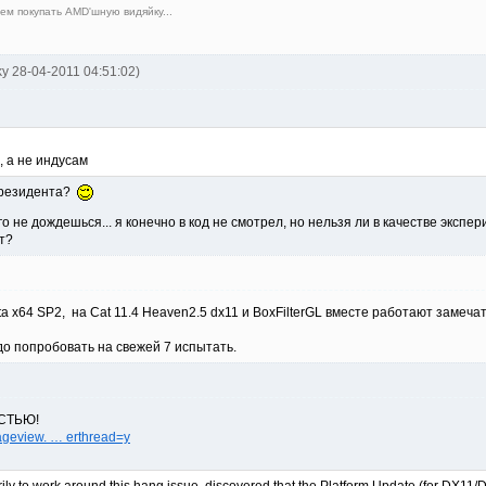
ем покупать AMD'шную видяйку...
ky 28-04-2011 04:51:02)
, а не индусам
 президента?
о не дождешься... я конечно в код не смотрел, но нельзя ли в качестве экс
ет?
a x64 SP2, на Cat 11.4 Heaven2.5 dx11 и BoxFilterGL вместе работают замеча
 попробовать на свежей 7 испытать.
ОСТЬЮ!
ageview. … erthread=y
ily to work around this hang issue, discovered that the Platform Update (for DX11/D