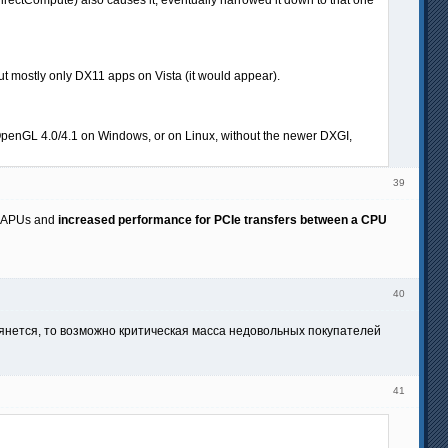
 mostly only DX11 apps on Vista (it would appear).
ith OpenGL 4.0/4.1 on Windows, or on Linux, without the newer DXGI,
39
n APUs and
increased performance for PCIe transfers between a CPU
40
 втянется, то возможно критическая масса недовольных покупателей
41