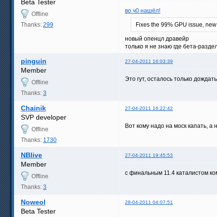
Beta Tester
во ч0 нашёл!
Offline
Thanks:
299
Fixes the 99% GPU issue, new O
новый опенцл дравейр
только я не знаю где бета-разде
pinguin
27-04-2011 16:03:39
Member
Это гут, осталось только дождать
Offline
Thanks:
3
Chainik
27-04-2011 16:22:42
SVP developer
Вот кому надо на моск капать, а
Offline
Thanks:
1730
NBlive
27-04-2011 19:45:53
Member
с финальным 11.4 каталистом ком
Offline
Thanks:
3
Noweol
28-04-2011 04:07:51
Beta Tester