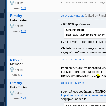
Всё меньше и меньше хочется в будущ
Offline
Thanks:
133
Rimsky
(edited by Rims
28-04-2011 04:23:27
Beta Tester
c 6850/70 проблем нет
Offline
Chainik wrote:
Thanks:
299
Вот кому надо на моск капать
ну а кто у нас в твиттере кроме
Chainik
от красных индусов ничег
паузу в 5 сек? или это не помож
pinguin
28-04-2011 07:19:09
Member
Ради эксперимента поставил Vist
Offline
наглухо, помогает только Reset.
Thanks:
3
Прямо мистика какая то...
Надо
Rimsky
28-04-2011 07:22:39
Beta Tester
почитай мое сообщение ПОЛН
Offline
http://forums.amd.com/game/mess
Thanks:
299
зефирис написала
I downgraded to Vista temporar