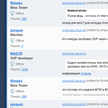
Rimsky
(edited by Rims
03-05-2011 09:54:31
Beta Tester
Noweol wrote:
Offline
Позор ведь - отстать от Intel
Thanks:
299
позор для кого? для штеуда чтол
pinguin
(edited by ping
07-05-2011 05:21:29
Member
Кто нибудь пробовал SVP через
Offline
Thanks:
3
MAG79
10-05-2011 08:07:21
SVP developer
Будьте внимательны при апгр
Offline
дешёвых картах 6450 , 6570 
Thanks:
1108
информация
отсюда
.
Rimsky
(edited by Rims
10-05-2011 09:44:37
Beta Tester
это потому что радонги
6
750 и
6
Offline
зеленая зараза с переименованием д
Thanks:
299
pinguin
(edited by ping
10-05-2011 12:02:16