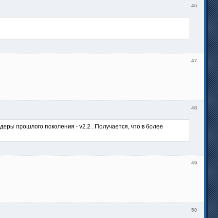
46
47
48
еры прошлого поколения - v2.2 . Получается, что в более
49
50