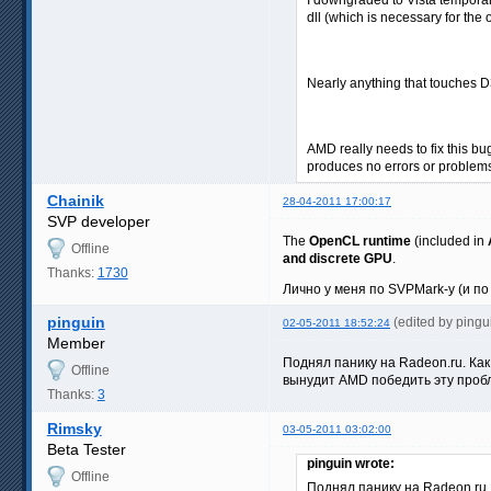
dll (which is necessary for the
Nearly anything that touches 
AMD really needs to fix this bu
produces no errors or problems 
Chainik
28-04-2011 17:00:17
SVP developer
The
OpenCL runtime
(included in
Offline
and discrete GPU
.
Thanks:
1730
Лично у меня по SVPMark-у (и по
pinguin
(edited by ping
02-05-2011 18:52:24
Member
Поднял панику на Radeon.ru. Как
Offline
вынудит AMD победить эту проб
Thanks:
3
Rimsky
03-05-2011 03:02:00
Beta Tester
pinguin wrote:
Offline
Поднял панику на Radeon.ru.