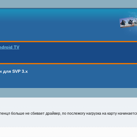
ndroid TV
 для SVP 3.x
нцл больше не сбивает драйвер, по послежогу нагрузка на карту начинается