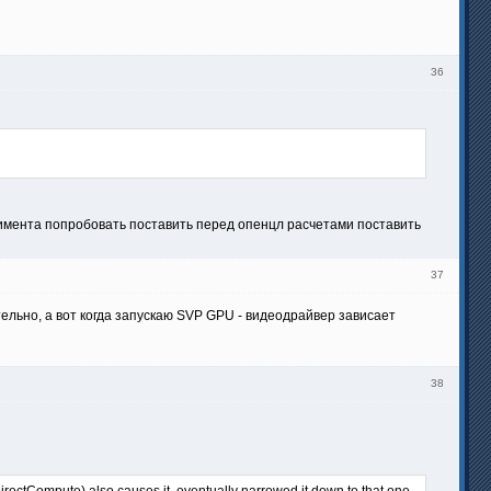
36
перимента попробовать поставить перед опенцл расчетами поставить
37
тельно, а вот когда запускаю SVP GPU - видеодрайвер зависает
38
irectCompute) also causes it, eventually narrowed it down to that one