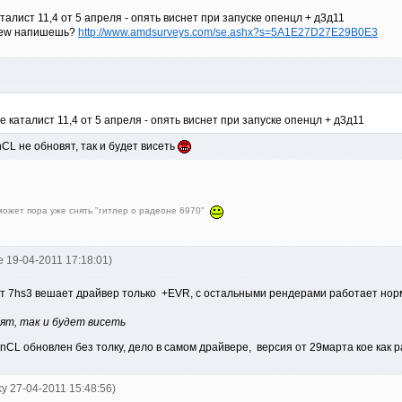
талист 11,4 от 5 апреля - опять виснет при запуске опенцл + д3д11
 crew напишешь?
http://www.amdsurveys.com/se.ashx?s=5A1E27D27E29B0E3
 каталист 11,4 от 5 апреля - опять виснет при запуске опенцл + д3д11
CL не обновят, так и будет висеть
 может пора уже снять "гитлер о радеоне 6970"
ve 19-04-2011 17:18:01)
 от 7hs3 вешает драйвер только +EVR, с остальными рендерами работает но
ят, так и будет висеть
nCL обновлен без толку, дело в самом драйвере, версия от 29марта кое как ра
ky 27-04-2011 15:48:56)