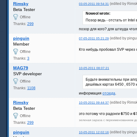
Rimsky
(edited by Rims
03-05-2011 09:54:31
Beta Tester
Noweol wrote:
Offline
Позор ведь - отстать от Intel
Thanks:
299
позор для кого? для штеуда чтол
pinguin
(edited by ping
07-05-2011 05:21:29
Member
Кто нибудь пробовал SVP через
Offline
Thanks:
3
MAG79
10-05-2011 08:07:21
SVP developer
Будьте внимательны при апгр
Offline
дешёвых картах 6450 , 6570 
Thanks:
1108
информация
отсюда
.
Rimsky
(edited by Rims
10-05-2011 09:44:37
Beta Tester
это потому что радонги
6
750 и
6
Offline
зеленая зараза с переименованием д
Thanks:
299
pinguin
(edited by ping
10-05-2011 12:02:16