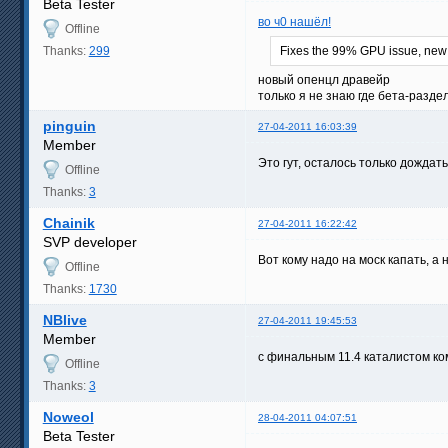
Beta Tester
во ч0 нашёл!
Offline
Thanks:
299
Fixes the 99% GPU issue, new O
новый опенцл дравейр
только я не знаю где бета-разде
pinguin
27-04-2011 16:03:39
Member
Это гут, осталось только дождать
Offline
Thanks:
3
Chainik
27-04-2011 16:22:42
SVP developer
Вот кому надо на моск капать, а
Offline
Thanks:
1730
NBlive
27-04-2011 19:45:53
Member
с финальным 11.4 каталистом ком
Offline
Thanks:
3
Noweol
28-04-2011 04:07:51
Beta Tester