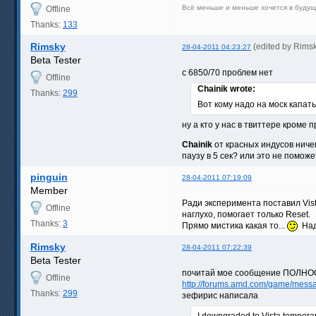
Всё меньше и меньше хочется в будущ
Offline
Thanks:
133
Rimsky
(edited by Rims
28-04-2011 04:23:27
Beta Tester
c 6850/70 проблем нет
Offline
Chainik wrote:
Thanks:
299
Вот кому надо на моск капать
ну а кто у нас в твиттере кроме
Chainik
от красных индусов ничег
паузу в 5 сек? или это не помож
pinguin
28-04-2011 07:19:09
Member
Ради эксперимента поставил Vist
Offline
наглухо, помогает только Reset.
Thanks:
3
Прямо мистика какая то...
Надо
Rimsky
28-04-2011 07:22:39
Beta Tester
почитай мое сообщение ПОЛН
Offline
http://forums.amd.com/game/mess
Thanks:
299
зефирис написала
I downgraded to Vista temporar