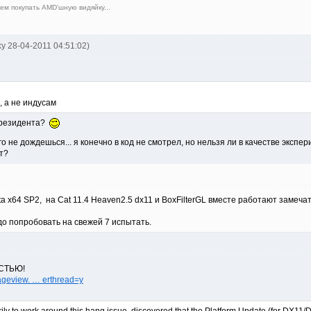
ем покупать AMD'шную видяйку...
ky 28-04-2011 04:51:02)
, а не индусам
 президента?
о не дождешься... я конечно в код не смотрел, но нельзя ли в качестве экс
ет?
a x64 SP2, на Cat 11.4 Heaven2.5 dx11 и BoxFilterGL вместе работают замеча
 попробовать на свежей 7 испытать.
ОСТЬЮ!
ageview. … erthread=y
ily to work around this hang issue, discovered that the Platform Update (for DX11/D