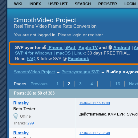
WIKI
INDEX
USER LIST
SEARCH
REGISTER
LOGIN
SmoothVideo Project
Real Time Video Frame Rate Conversion
You are not logged in.
Please login or register.
SVPlayer for 🍎
iPhone | iPad | Apple TV
and 🤖
Android
|
A
SVP 4
for Windows | macOS | Linux
: 30 days FREE TRIAL.
Read
FAQ
& follow SVP @
Facebook
SmoothVideo Project
→
Эксплуатация SVP
→
Выбор видюхи
Pages
Previous
1
2
3
4
…
16
Next
Posts: 26 to 50 of 383
Rimsky
15-04-2011 15:49:33
Beta Tester
Действительно, KMP EVR+SVP/опе
Offline
Thanks:
299
Rimsky
17-04-2011 17:03:48