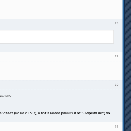
28
29
30
рмально
ботает (но не с EVR), а вот в более ранних и от 5 Апреля нет( по
31