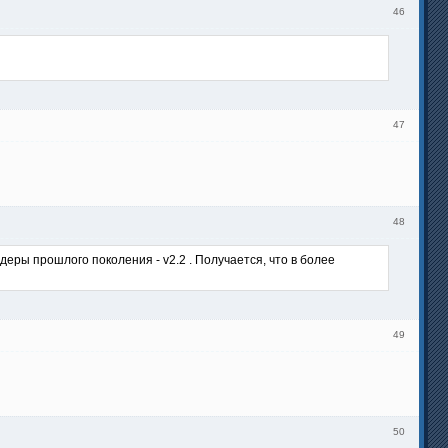
46
47
48
еры прошлого поколения - v2.2 . Получается, что в более
49
50