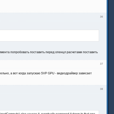
36
перимента попробовать поставить перед опенцл расчетами поставить
37
тельно, а вот когда запускаю SVP GPU - видеодрайвер зависает
38
irectCompute) also causes it, eventually narrowed it down to that one