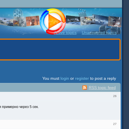
Active topics
Unanswered topics
You must
login
or
register
to post a reply
RSS topic feed
26
 примерно через 5 сек.
27