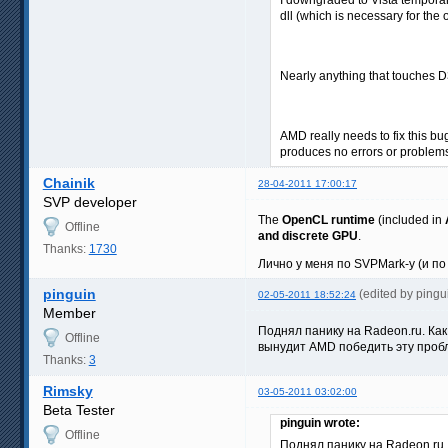
dll (which is necessary for the
Nearly anything that touches 
AMD really needs to fix this bu
produces no errors or problems 
Chainik
28-04-2011 17:00:17
SVP developer
The
OpenCL runtime
(included in
Offline
and discrete GPU
.
Thanks:
1730
Лично у меня по SVPMark-у (и по
pinguin
(edited by ping
02-05-2011 18:52:24
Member
Поднял панику на Radeon.ru. Как
Offline
вынудит AMD победить эту проб
Thanks:
3
Rimsky
03-05-2011 03:02:00
Beta Tester
pinguin wrote:
Offline
Поднял панику на Radeon.ru.