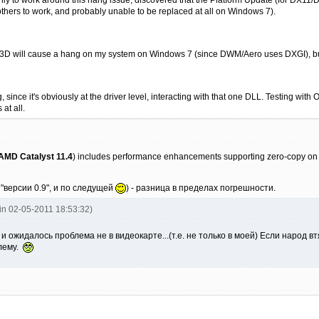
 others to work, and probably unable to be replaced at all on Windows 7).
D3D will cause a hang on my system on Windows 7 (since DWM/Aero uses DXGI), but
g, since it's obviously at the driver level, interacting with that one DLL. Testing w
at all.
AMD Catalyst 11.4
) includes performance enhancements supporting zero-copy o
 "версии 0.9", и по следущей
) - разница в пределах погрешности.
uin 02-05-2011 18:53:32)
 и ожидалось проблема не в видеокарте...(т.е. не только в моей) Если народ
лему.