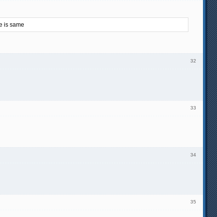
e is same
32
33
34
35