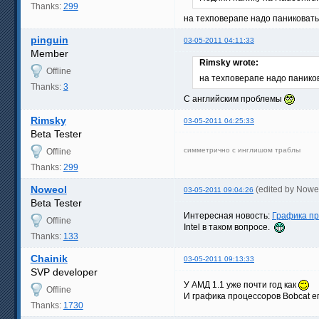
Thanks:
299
на техповерапе надо паниковать
pinguin
03-05-2011 04:11:33
Member
Rimsky wrote:
Offline
на техповерапе надо панико
Thanks:
3
С английским проблемы
Rimsky
03-05-2011 04:25:33
Beta Tester
симметрично с инглишом траблы
Offline
Thanks:
299
Noweol
(edited by Nowe
03-05-2011 09:04:26
Beta Tester
Интересная новость:
Графика пр
Offline
Intel в таком вопросе.
Thanks:
133
Chainik
03-05-2011 09:13:33
SVP developer
У АМД 1.1 уже почти год как
Offline
И графика процессоров Bobcat 
Thanks:
1730