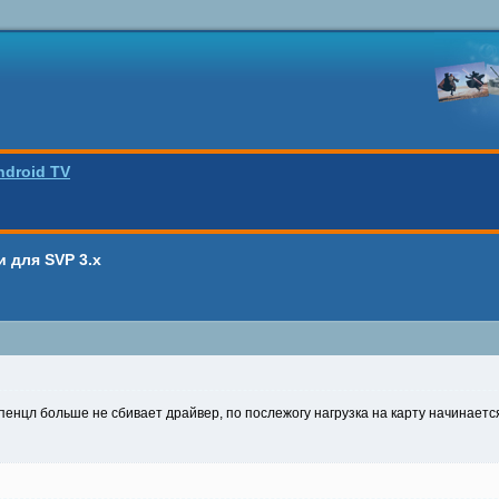
ndroid TV
 для SVP 3.x
нцл больше не сбивает драйвер, по послежогу нагрузка на карту начинается