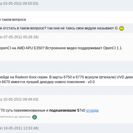
ky 03-05-2011 09:55:03)
 в таком вопросе
и отстать в таком вопросе? так они не таясь свои видухи называют G
uin 07-05-2011 05:26:28)
 openCl на AMD APU E350? Встроенное видео поддерживает OpenCl 1.1.
ейде на Radeon 6xxx серии. В карты 6750 и 6770 всунули (втюхали) UVD декод
и 6670 имеется лучший декодер нового поколения - v3.0
ky 10-05-2011 09:49:43)
770 суть переименованные и
подешевевшие
5
7х0
отсюда
окатилась до красных
uin 10-05-2011 12:03:48)