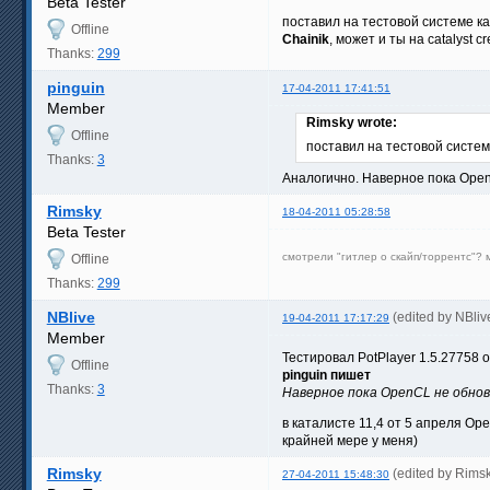
Beta Tester
поставил на тестовой системе ка
Offline
Chainik
, может и ты на catalyst
Thanks:
299
pinguin
17-04-2011 17:41:51
Member
Rimsky wrote:
Offline
поставил на тестовой системе
Thanks:
3
Аналогично. Наверное пока Open
Rimsky
18-04-2011 05:28:58
Beta Tester
смотрели "гитлер о скайп/торрентс"?
Offline
Thanks:
299
NBlive
(edited by NBli
19-04-2011 17:17:29
Member
Тестировал PotPlayer 1.5.27758
Offline
pinguin пишет
Thanks:
3
Наверное пока OpenCL не обнов
в каталисте 11,4 от 5 апреля Ope
крайней мере у меня)
Rimsky
(edited by Rims
27-04-2011 15:48:30