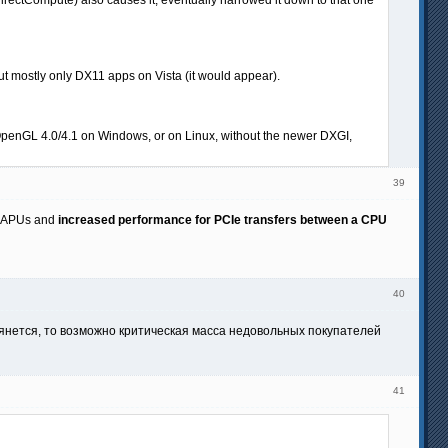
 mostly only DX11 apps on Vista (it would appear).
ith OpenGL 4.0/4.1 on Windows, or on Linux, without the newer DXGI,
39
n APUs and
increased performance for PCIe transfers between a CPU
40
 втянется, то возможно критическая масса недовольных покупателей
41