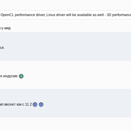
penCL performance driver, Linux driver will be available as well - 3D performanc
л у амд
ся.
 не индусам
п виснет как с 11.2