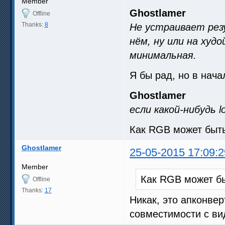
Member
Ghostlamer
Offline
Thanks:
8
Не устраивает рез
нём, ну или на худ
минимальная.
Я бы рад, но в нача
Ghostlamer
если какой-нибудь l
Как RGB может быт
Ghostlamer
25-05-2015 17:09:2
Member
Как RGB может б
Offline
Thanks:
17
Никак, это апконвер
совместимости с ви