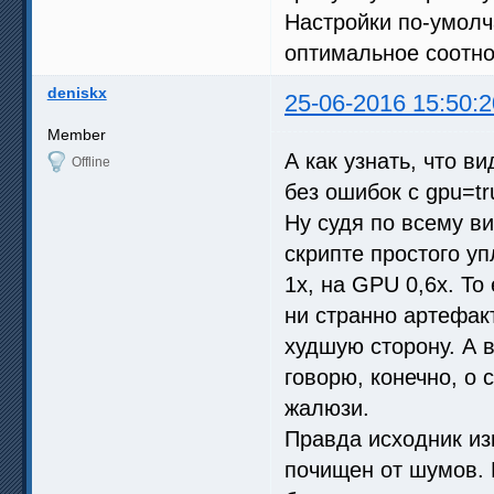
Настройки по-умолч
оптимальное соотно
deniskx
25-06-2016 15:50:2
Member
А как узнать, что в
Offline
без ошибок с gpu=tr
Ну судя по всему в
скрипте простого уп
1x, на GPU 0,6x. То
ни странно артефакт
худшую сторону. А 
говорю, конечно, о
жалюзи.
Правда исходник изн
почищен от шумов. 