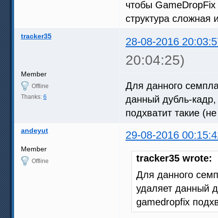
чтобы GameDropFix 
структура сложная и
tracker35
28-08-2016 20:03:5
20:04:25)
Member
Для данного семпла
Offline
Thanks:
6
данный дубль-кадр,
подхватит такие (н
andeyut
29-08-2016 00:15:4
Member
tracker35 wrote:
Offline
Для данного семп
удаляет данный д
gamedropfix подх