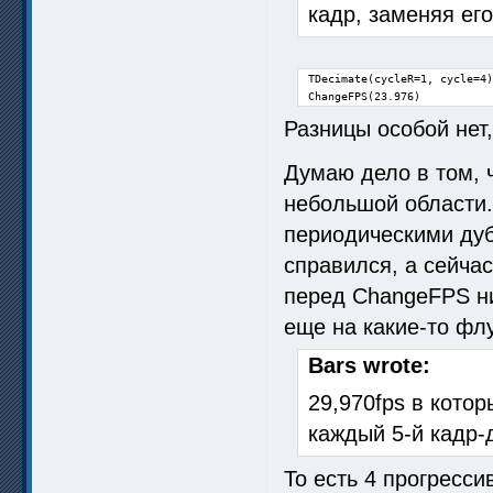
кадр, заменяя е
TDecimate(cycleR=1, cycle=4)

ChangeFPS(23.976)
Разницы особой нет
Думаю дело в том, ч
небольшой области.
периодическими ду
справился, а сейча
перед ChangeFPS ни
еще на какие-то фл
Bars wrote:
29,970fps в кото
каждый 5-й кадр-
То есть 4 прогресси