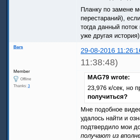
Планку по замене м
перестараний), есл
тогда данный поток
уже другая история)
Bars
29-08-2016 11:26:1
11:38:48)
Member
MAG79 wrote:
Offline
Thanks:
3
23,976 к/сек, но 
получиться?
Мне подобное видео
удалось найти и оз
подтвердило мои дог
получают из вполн