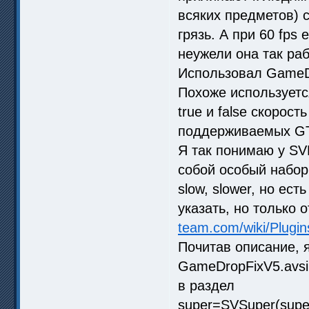
всяких предметов) 
грязь. А при 60 fps
неужели она так ра
Использовал GameDr
Похоже используетс
true и false скорос
поддерживаемых GT
Я так понимаю у SV
собой особый набор
slow, slower, но ес
указать, но только
team.com/wiki/Plugi
Почитав описание, 
GameDropFixV5.avsi
в раздел
super=SVSuper(supe