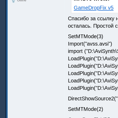
Offline
GameDropFix v5
Спасибо за ссылку 
осталась. Простой с
SetMTMode(3)
Import("avss.avsi")
import ("D:\AviSynt
LoadPlugin("D:\AviSy
LoadPlugin("D:\AviSy
LoadPlugin("D:\AviSy
LoadPlugin("D:\AviSy
LoadPlugin("D:\AviSyn
DirectShowSource2("
SetMTMode(2)