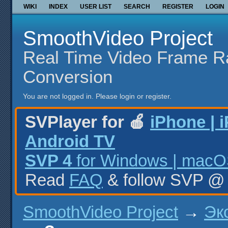
WIKI
INDEX
USER LIST
SEARCH
REGISTER
LOGIN
SmoothVideo Project
Real Time Video Frame R
Conversion
You are not logged in.
Please login or register.
SVPlayer for 🍎
iPhone | 
Android TV
SVP 4
for Windows | macOS
Read
FAQ
& follow SVP 
SmoothVideo Project
→
Эк