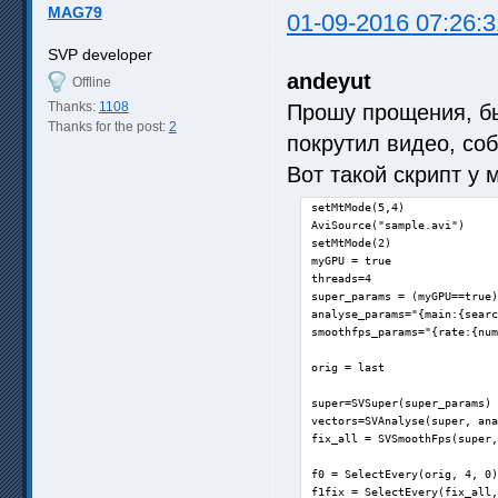
MAG79
01-09-2016 07:26:3
SVP developer
andeyut
Offline
Thanks:
1108
Прошу прощения, бы
Thanks for the post:
2
покрутил видео, со
Вот такой скрипт у 
setMtMode(5,4)

AviSource("sample.avi")

setMtMode(2)

myGPU = true

threads=4

super_params = (myGPU==true)
analyse_params="{main:{searc
smoothfps_params="{rate:{num
orig = last

super=SVSuper(super_params)

vectors=SVAnalyse(super, ana
fix_all = SVSmoothFps(super,
f0 = SelectEvery(orig, 4, 0)

f1fix = SelectEvery(fix_all,