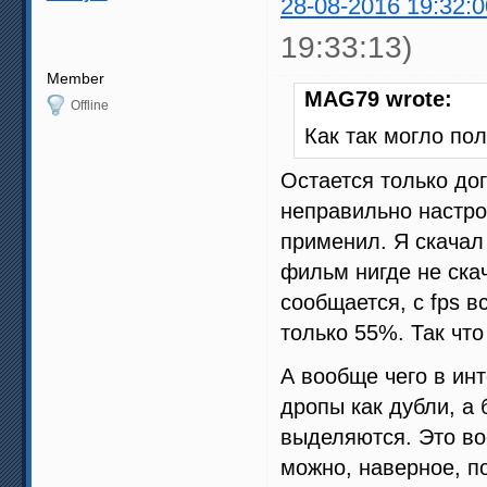
28-08-2016 19:32:0
19:33:13)
Member
MAG79 wrote:
Offline
Как так могло по
Остается только до
неправильно настро
применил. Я скачал 
фильм нигде не скач
сообщается, с fps в
только 55%. Так что
А вообще чего в инт
дропы как дубли, а
выделяются. Это во
можно, наверное, п