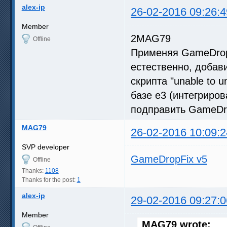
alex-ip
26-02-2016 09:26:4
Member
2MAG79
Offline
Применяя GameDropF
естественно, добави
скрипта "unable to 
базе е3 (интегриро
подправить GameDro
MAG79
26-02-2016 10:09:2
SVP developer
GameDropFix v5
Offline
Thanks:
1108
Thanks for the post:
1
alex-ip
29-02-2016 09:27:0
Member
MAG79 wrote: