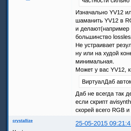
частности сильно
Изначально YV12 ил
шаманить YV12 в RG
и делают(например 
большинство lossles
Не устраивает резул
ну или на худой кон
минимальная.
Может у вас YV12, 
ВиртуалДаб автом
Даб не всегда так д
если скрипт avisynth
скорей всего RGB и т
crystallize
25-05-2015 09:21:4