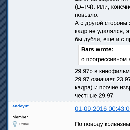
(D=P4). Или, конечн
повезло.
А с другой стороны
кадр не удалялся, 
бы дубли, еще и с п
Bars wrote:
о прогрессивном 
29.97p в кинофильм
29.97 означает 23.9
кадра) и прочие изв
честные 29.97.
andeyut
01-09-2016 00:43:0
Member
По поводу кривизны
Offline