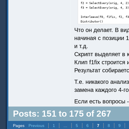
f2 = SelectEvery(orig, 4, 2)

f3 = SelectEvery(orig, 4, 3)

Interleave(f0, f1fix, f2, f3
Distributor()
Что он делает. В в
начиная с позиции 1
и т.д.
Скрипт выделяет в к
Клип f1fix строится
Результат собирается
Т.е. никакого анали
замена каждого 4-го
Если есть вопросы -
Posts: 151 to 175 of 267
Pages
Previous
1
…
5
6
7
8
9