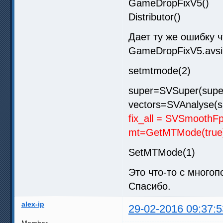
GameDropFixV5()
Distributor()
Дает ту же ошибку ч
GameDropFixV5.avsi
setmtmode(2)
super=SVSuper(supe
vectors=SVAnalyse(s
fix_all = SVSmoothF
mt=GetMTMode(true)
SetMTMode(1)
Это что-то с многоп
Спасибо.
alex-ip
29-02-2016 09:37:5
Member