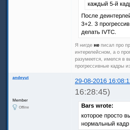
каждый 5-й кад
После деинтерлей
3+2. 3 прогресси
делать IVTC.
Я нигде
не
писал про пр
интерелейсном, а о про
разумеется, имелся в 
прогрессивные кадры из
andeyut
29-08-2016 16:08:1
16:28:45)
Member
Bars wrote:
Offline
которое просто в
нормальный кадр