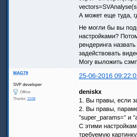
vectors=SVAnalyse(s
А может еще туда, 
Не могли бы вы под
настройками? Потому
рендеринга назвать
задействовать виде
Могу выложить сэмп
MAG79
25-06-2016 09:22:0
SVP developer
deniskx
Offline
Thanks:
1108
1. Вы правы, если з
2. Вы правы, парам
"super_params=" и "
С этими настройкам
требуемую картинку