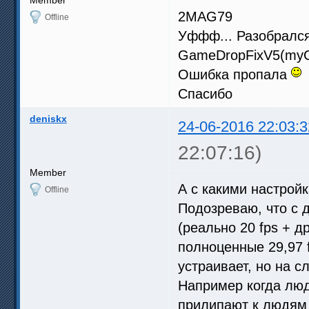
2MAG79
Offline
Уффф... Разобрался 
GameDropFixV5(myG
Ошибка пропала
Спасибо
deniskx
24-06-2016 22:03:3
22:07:16)
Member
А с какими настрой
Offline
Подозреваю, что с 
(реально 20 fps + д
полноценные 29,97 
устраивает, но на 
Например когда лю
прилипают к людям 