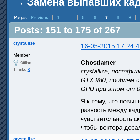
→
Замена выпавших кадр
Pages
Previous
1
…
5
6
7
8
9
Posts: 151 to 175 of 267
crystallize
16-05-2015 17:24:4
Member
Ghostlamer
Offline
Thanks:
8
crystallize, постф
GTX 980, проблем 
GPU при этом от 0
Я к тому, что повы
разность между кад
чувствительность с
чтобы вектора доса
crystallize