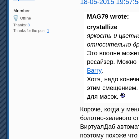
18-05-2015 19:57:5
Member
MAG79 wrote:
Offline
Thanks:
8
crystallize
Thanks for the post:
1
яркость и цветн
относительно дру
Это вполне может
ресайзер. Можно
Barry
.
Хотя, надо конеч
этим смещением. 
для масок.
Короче, когда у ме
болотно-зеленого ст
ВиртуалДаб автомати
поэтому похоже что 