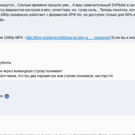
чешутся... Сколько времени прошло уже... А ваш замечательный SVPtube в за
 вариантов настроек в мпс, сплиттере, но, толку ноль... Теперь понятно, по
1080p прекрасно работает с форматом VP9! Но, он доступен только для 90% вс
у...
ля 1080p MP4 -
http://blog.smplayer.info/how-to-play-a … -smplayer/
Если бы к не
друбить
нк через командную строку понимает
аботчиков, что бы два параметра ком.строки понимали, как mpc-hc
тся