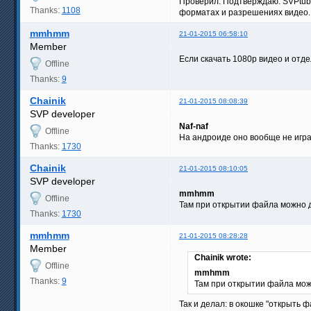
Проверил. Подтверждаю. SVPtube
Thanks:
1108
форматах и разрешениях видео.
mmhmm
21-01-2015 06:58:10
Member
Если скачать 1080p видео и отде
Offline
Thanks:
9
Chainik
21-01-2015 08:08:39
SVP developer
Naf-naf
Offline
На андроиде оно вообще не игр
Thanks:
1730
Chainik
21-01-2015 08:10:05
SVP developer
mmhmm
Offline
Там при открытии файла можно д
Thanks:
1730
mmhmm
21-01-2015 08:28:28
Member
Chainik wrote:
Offline
mmhmm
Thanks:
9
Там при открытии файла мож
Так и делал: в окошке "открыть 