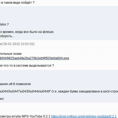
ё в таком виде пойдёт ?
йдёт ?
ых времен, когда все было на флеше.
обороть...
naf 28-01-2015 10:01:02)
ительные знаки
еня что-то в системе выделывается ?
ания utf-8 поменяли
\u0443\u0447\u0430\u044e\u0449" (т.е. каждая буква закодирована в ascii-строк
нил
осмотра ютуба MPS-YouTube 0.2.1
https://pypi.python.org/pypi/mps-youtube/0.2.1