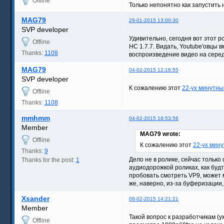
Offline
Только непонятно как запустить 
MAG79
29-01-2015 13:00:30
SVP developer
Удивительно, сегодня вот этот р
Offline
HC 1.7.7. Видать, Youtube'овцы 
Thanks:
1108
воспроизведение видео на сере
MAG79
04-02-2015 12:16:55
SVP developer
К сожалению этот
22-ух минутны
Offline
Thanks:
1108
mmhmm
04-02-2015 18:53:56
Member
MAG79 wrote:
Offline
К сожалению этот
22-ух мин
Thanks:
9
Дело не в ролике, сейчас только
Thanks for the post:
1
аудиодорожкой роликах, как будт
пробовать смотреть VP9, может м
же, наверно, из-за буферизации
Xsander
08-02-2015 14:21:21
Member
Такой вопрос к разработчикам (у
Offline