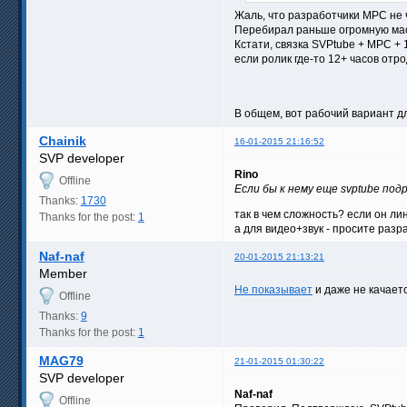
Жаль, что разработчики MPC не 
Перебирал раньше огромную массу
Кстати, связка SVPtube + MPC + 
если ролик где-то 12+ часов отрод
В общем, вот рабочий вариант д
Chainik
16-01-2015 21:16:52
SVP developer
Rino
Offline
Если бы к нему еще svptube по
Thanks:
1730
так в чем сложность? если он ли
Thanks for the post:
1
а для видео+звук - просите разр
Naf-naf
20-01-2015 21:13:21
Member
Не показывает
и даже не качае
Offline
Thanks:
9
Thanks for the post:
1
MAG79
21-01-2015 01:30:22
SVP developer
Naf-naf
Offline