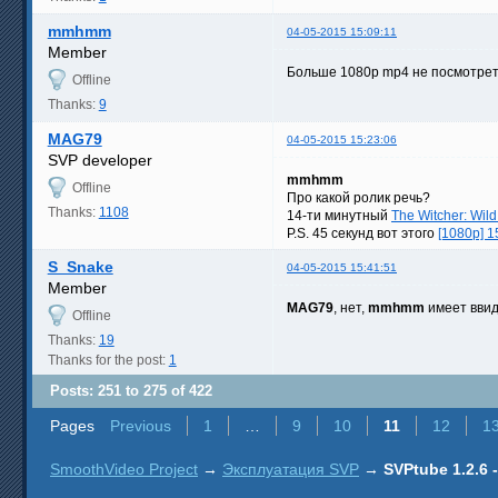
mmhmm
04-05-2015 15:09:11
Member
Больше 1080р mp4 не посмотреть,
Offline
Thanks:
9
MAG79
04-05-2015 15:23:06
SVP developer
mmhmm
Offline
Про какой ролик речь?
Thanks:
1108
14-ти минутный
The Witcher: Wil
P.S. 45 секунд вот этого
[1080p] 1
S_Snake
04-05-2015 15:41:51
Member
MAG79
, нет,
mmhmm
имеет ввиду 
Offline
Thanks:
19
Thanks for the post:
1
Posts: 251 to 275 of 422
Pages
Previous
1
…
9
10
11
12
1
SmoothVideo Project
→
Эксплуатация SVP
→
SVPtube 1.2.6