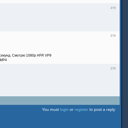
273
274
 секунд. Смотрю 1080p HFR VP9
 MP4
275
You must
login
or
register
to post a reply