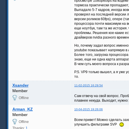
просмотре 1080p60fps на кодеке 
тормоза практически пропадают, 
Выпадало 5-7 кадров, иногда вов
проверял на последней верcии ли
версии роликов 60fps), опере (т
процессора почти максимум на в
еще ноутбук, там та же история.
проблемы. Решения кое-какие ес
драйверов nvidia разного времен
Но, почему задал вопрос именно 
youtube показывает напрямую в A
Более того, загрузка процессора
знаю, еще ни одна карта аппара
В чем суть моего вопроса к разра
P.S. VP9 только вышел, а я уже у
то.
Xsander
11-02-2015 16:29:54
Member
Сам отвечу на свой вопрос. Проб
Offline
плавнее некуда. Выходит, нужно 
Arman_KZ
10-04-2015 19:26:06
Member
Всем привет! Можно сделать зах
Offline
улучшить фильтрами SVP
Thanks:
1