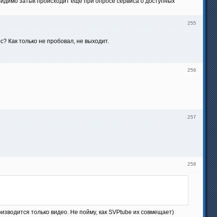
Видимо затык происходит еще при опросе сервиса о доступных
255
c? Как только не пробовал, не выходит.
256
257
258
оизводится только видео. Не пойму, как SVPtube их совмещает)