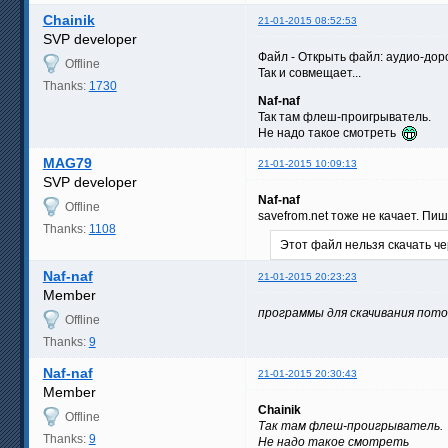
Chainik
21-01-2015 08:52:53
SVP developer
Файл - Открыть файл: аудио-доро
Offline
Так и совмещает...
Thanks:
1730
Naf-naf
Так там флеш-проигрыватель.
Не надо такое смотреть
MAG79
21-01-2015 10:09:13
SVP developer
Naf-naf
Offline
savefrom.net тоже не качает. Пиш
Thanks:
1108
Этот файл нельзя скачать ч
Naf-naf
21-01-2015 20:23:23
Member
программы для скачивания пот
Offline
Thanks:
9
Naf-naf
21-01-2015 20:30:43
Member
Chainik
Offline
Так там флеш-проигрыватель.
Thanks:
9
Не надо такое смотреть