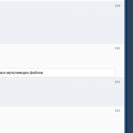
259
260
овых мультимедиа файлов.
261
262