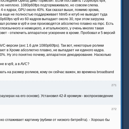
 последней Opera) дико тормозит. Если поставить 720p60fps vp9,
ыло неплохо. 1080p60fps подтормаживало, но совсем слегка.
х 4-х ядрах, GPU около 40%. Как сказал выше, помимо хрома,
ока еще не полностью поддерживает html5 и ютуб не выводит туда
0p60fps vp9 из 60 кадров выпадает около 30, при этом загрузка
вал ролики в vp9 и они производятся абсолютно плавно на mpc. Есть
глоязычного и немецкого, и итальянского, у очень многих такая
овет - отключить аппаратное ускорение в хроме. Пробовал и 5 версий
VC-версии (avc 1.6 для 1080p60fps). Так вот, некоторые ролики
рают в Хроме абсолютно плавно, не выпадает ни единого кадра.
 10%. Ну это понятно почему, аппаратное декодирование. Насколько
не в vp9, а в AVC?
левать на размер роликов, кому он сейчас важен, во времена broadband
271
браузерах на его основе). Установил 42-й хромиум - воспроизведение
272
о сглаживает картинку (кубики от низкого битрейта). - Хорошо бы