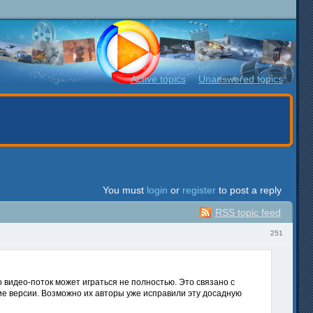
Active topics
Unanswered topics
You must
login
or
register
to post a reply
RSS topic feed
251
о видео-поток может играться не полностью. Это связано с
е версии. Возможно их авторы уже исправили эту досадную