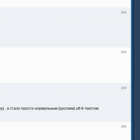
263
264
265
у) , а стало просто нормальным (русским) utf-8 текстом
266