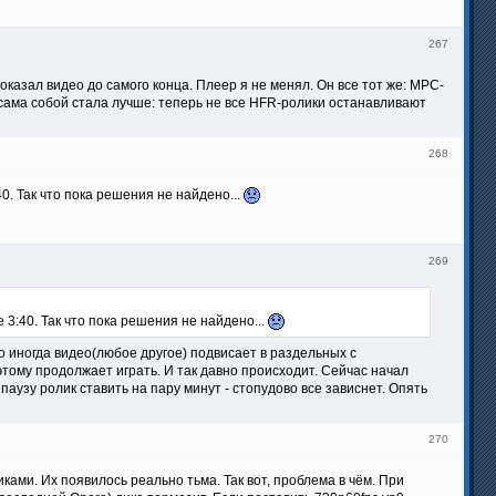
267
оказал видео до самого конца. Плеер я не менял. Он все тот же: MPC-
e сама собой стала лучше: теперь не все HFR-ролики останавливают
268
. Так что пока решения не найдено...
269
3:40. Так что пока решения не найдено...
Но иногда видео(любое другое) подвисает в раздельных с
оэтому продолжает играть. И так давно происходит. Сейчас начал
аузу ролик ставить на пару минут - стопудово все зависнет. Опять
270
ками. Их появилось реально тьма. Так вот, проблема в чём. При