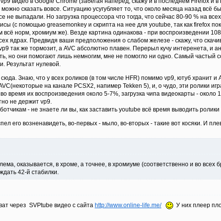
vp9 видео в Google Chrome (забегая наперед, скажу и в последнем Firefox и в
можно сказать вовсе. Ситуацию усугубляет то, что около месяца назад всё б
се не выпадали. Но загрузка процессора что тогда, что сейчас 80-90 % на все
сы (с помощью greasemonkey и скрипта на нее для youtube, так как firefox п
ам всё норм, хромиум же). Везде картина одинакова - при воспроизведении 108
сех ядрах. Предвидя ваши предположения о слабом железе - скажу, что скачи
 vp9 так же тормозит, а AVC абсолютно плавен. Перерыл кучу интеренета, и ан
ть, но они помогают лишь немногим, мне не помогло ни одно. Самый частый с
и. Результат нулевой.
сюда. Знаю, что у всех роликов (в том числе HFR) помимо vp9, ютуб хранит и A
VC(некоторые на канале PCSX2, напимер Tekken 5), и, о чудо, эти ролики иг
 во время их воспроизведения около 5-7%, загрузка чипа видеокарты - около
тно не держит vp9.
ботчикам - не знаете ли вы, как заставить youtube всё время выводить ролики 
спел его возненавидеть, во-первых - мыло, во-вторых - такие вот косяки. И п
лема, оказывается, в хроме, а точнее, в хромиуме (соответственно и во всех 
ждать 42-й стабилки.
ват через SVPtube видео с сайта
http://www.online-life.me/
У них плеер плох