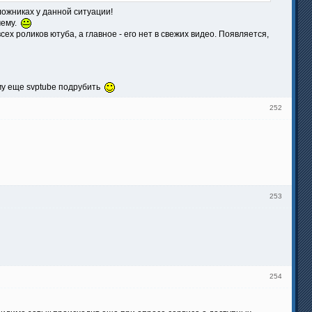
ложниках у данной ситуации!
чему.
ех роликов ютуба, а главное - его нет в свежих видео. Появляется,
му еще svptube подрубить
252
253
254