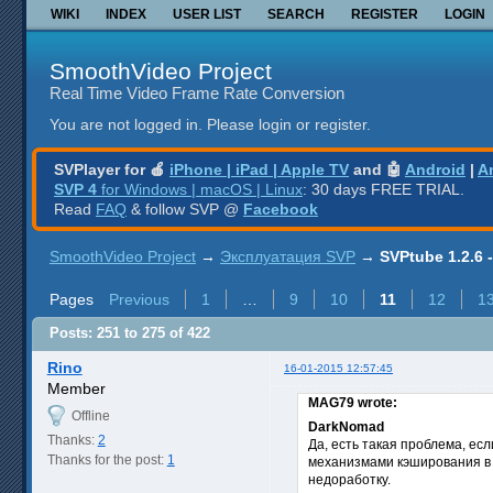
WIKI
INDEX
USER LIST
SEARCH
REGISTER
LOGIN
SmoothVideo Project
Real Time Video Frame Rate Conversion
You are not logged in.
Please login or register.
SVPlayer for 🍎
iPhone | iPad | Apple TV
and 🤖
Android
|
A
SVP 4
for Windows | macOS | Linux
: 30 days FREE TRIAL.
Read
FAQ
& follow SVP @
Facebook
SmoothVideo Project
→
Эксплуатация SVP
→
SVPtube 1.2.6
Pages
Previous
1
…
9
10
11
12
1
Posts: 251 to 275 of 422
Rino
16-01-2015 12:57:45
Member
MAG79 wrote:
Offline
DarkNomad
Thanks:
2
Да, есть такая проблема, ес
Thanks for the post:
1
механизмами кэширования в 
недоработку.