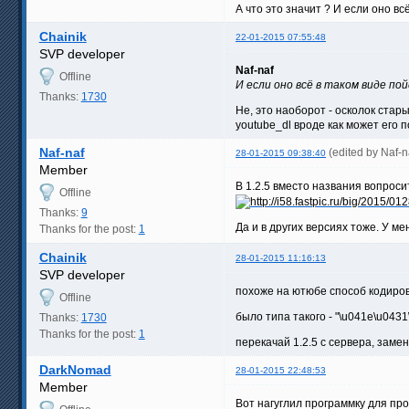
А что это значит ? И если оно вс
Chainik
22-01-2015 07:55:48
SVP developer
Naf-naf
Offline
И если оно всё в таком виде по
Thanks:
1730
Не, это наоборот - осколок стар
youtube_dl вроде как может его п
Naf-naf
(edited by Naf-
28-01-2015 09:38:40
Member
В 1.2.5 вместо названия вопрос
Offline
Thanks:
9
Да и в других версиях тоже. У м
Thanks for the post:
1
Chainik
28-01-2015 11:16:13
SVP developer
похоже на ютюбе способ кодиров
Offline
было типа такого - "\u041e\u0431
Thanks:
1730
Thanks for the post:
1
перекачай 1.2.5 c сервера, заме
DarkNomad
28-01-2015 22:48:53
Member
Вот нагуглил программку для пр