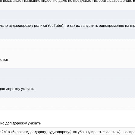
 показывает название видео, но даже не предлагает выбрать разрешение. 
льно аудиодорожку ролика(YouTube), то как их запустить одновременно на mp
ается
оп.дорожку указать
но доп.дорожку указать
файл" выбираю видеодорогу, аудиодорогу(с ютуба выдирается aac raw) - воспр