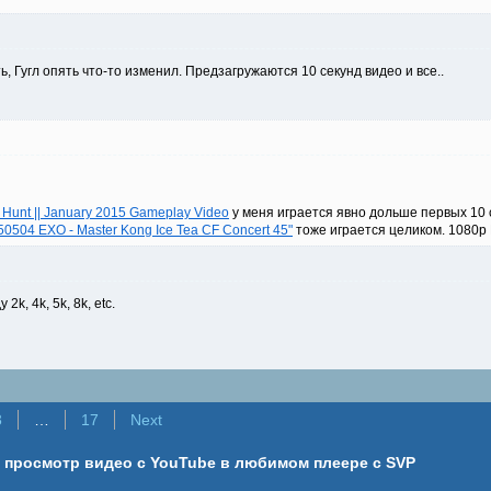
 Гугл опять что-то изменил. Предзагружаются 10 секунд видео и все..
d Hunt || January 2015 Gameplay Video
у меня играется явно дольше первых 10
50504 EXO - Master Kong Ice Tea CF Concert 45"
тоже играется целиком. 1080p
2k, 4k, 5k, 8k, etc.
3
…
17
Next
 - просмотр видео с YouTube в любимом плеере с SVP