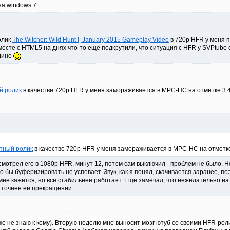
на windows 7
олик
The Witcher: Wild Hunt || January 2015 Gameplay Video
в 720p HFR у меня п
вместе с HTML5 на днях что-то еще подкрутили, что ситуация с HFR у SVPtub
дине
й ролик
в качестве 720p HFR у меня замораживается в MPC-HC на отметке 3:40
утный ролик
в качестве 720p HFR у меня замораживается в MPC-HC на отметке 
 смотрел его в 1080p HFR, минут 12, потом сам выключил - проблем не было. 
о бы буферизировать не успевает. Звук, как я понял, скачивается заранее, п
не кажется, но все стабильнее работает. Еще замечал, что нежелательно на п
, точнее ее прекращении.
же не знаю к кому). Вторую неделю мне выносит мозг ютуб со своими HFR-роли