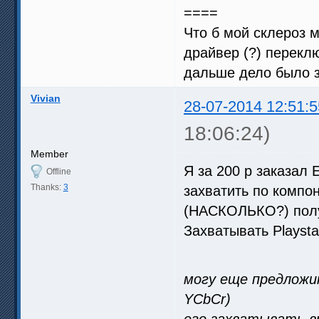
====
Что б мой склероз м
драйвер (?) перекл
дальше дело было 
Vivian
28-07-2014 12:51:5
18:06:24)
Member
Я за 200 р заказал 
Offline
Thanks:
3
захватить по компон
(НАСКОЛЬКО?) пол
Захватывать Playsta
могу еще предложи
YCbCr)
его захватывать в