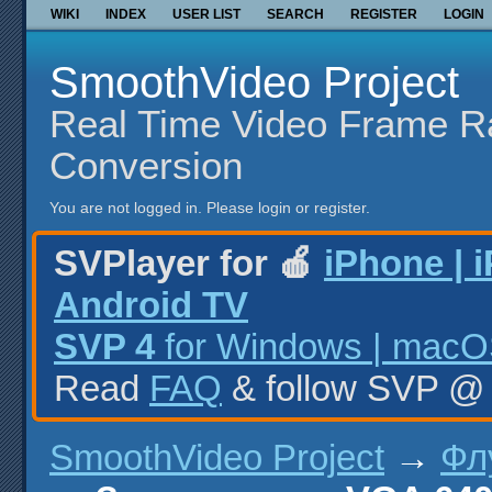
WIKI
INDEX
USER LIST
SEARCH
REGISTER
LOGIN
SmoothVideo Project
Real Time Video Frame R
Conversion
You are not logged in.
Please login or register.
SVPlayer for 🍎
iPhone | 
Android TV
SVP 4
for Windows | macOS
Read
FAQ
& follow SVP 
SmoothVideo Project
→
Фл