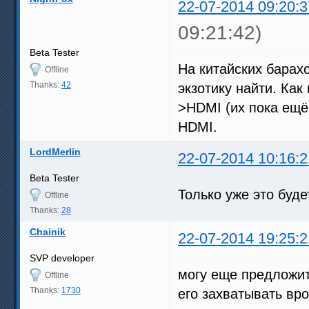
22-07-2014 09:20:3
09:21:42)
Beta Tester
На китайских барах
Offline
Thanks:
42
экзотику найти. Ка
>HDMI (их пока ещё 
HDMI.
LordMerlin
22-07-2014 10:16:2
Beta Tester
Только уже это буде
Offline
Thanks:
28
Chainik
22-07-2014 19:25:2
SVP developer
могу еще предложит
Offline
Thanks:
1730
его захватывать вр