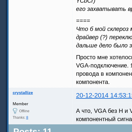
YCbCr)
его захватывать в
====
Что б мой склероз м
драйвер (?) перек
дальше дело было 
Просто мне хотелос
VGA-подключение. Я
провода в компонен
компонента.
crystallize
20-12-2014 14:53:1
Member
А что, VGA без H и 
Offline
Thanks:
8
компонентный сигн
Posts: 11