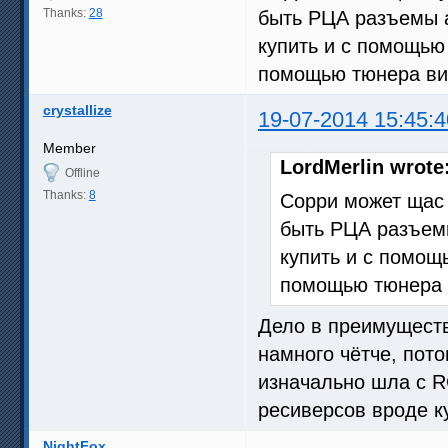
Thanks:
28
быть РЦА разъемы а
купить и с помощью 
помощью тюнера ви
crystallize
19-07-2014 15:45:4
Member
LordMerlin wrote
Offline
Thanks:
8
Сорри может щас 
быть РЦА разъемы
купить и с помощь
помощью тюнера 
Дело в преимуществ
намного чётче, пото
изначально шла с 
ресиверсов вроде к
NightFox