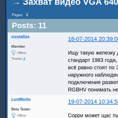
→
Захват видео VGA 640
Pages
1
Posts: 11
crystallize
18-07-2014 20:39:0
Member
Ищу такую железку 
Offline
Thanks:
8
стандарт 1983 года,
всё равно стоят по 
наружного наблюден
подключения развет
RGBHV понимать не
LordMerlin
19-07-2014 10:34:5
Beta Tester
Сорри может щас пук
Offline