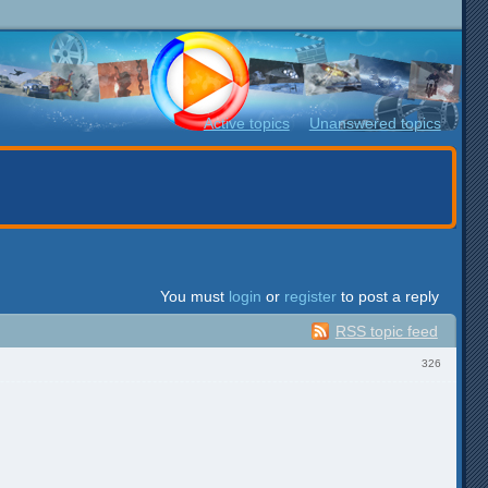
Active topics
Unanswered topics
You must
login
or
register
to post a reply
RSS topic feed
326