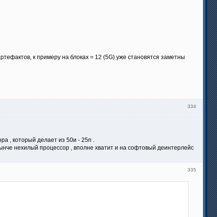
тефактов, к примеру на блоках = 12 (5G) уже становятся заметны
334
а , который делает из 50и - 25п .
 нынче нехилый процессор , вполне хватит и на софтовый деинтерлейс
335