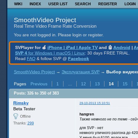
WIKI
INDEX
USER LIST
SEARCH
REGISTER
LOGIN
SmoothVideo Project
Real Time Video Frame Rate Conversion
You are not logged in.
Please login or register.
SVPlayer for 🍎
iPhone | iPad | Apple TV
and 🤖
Android
|
A
SVP 4
for Windows | macOS | Linux
: 30 days FREE TRIAL.
Read
FAQ
& follow SVP @
Facebook
SmoothVideo Project
→
Эксплуатация SVP
→
Выбор видюхи
Pages
Previous
1
…
12
13
14
15
Posts: 326 to 350 of 383
Rimsky
29-10-2013 15:10:51
Beta Tester
hangren
Offline
Также немного не по теме - се
Thanks:
299
для SVP - нет
немного уличного разгона до 42
У меня был 6100, волок все