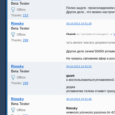
Beta Tester
Полно ашдтв - происхождением с
Offline
Другое дело , что можно настро
Thanks:
153
Rimsky
30-10-2013 14:51:28
Beta Tester
Chainik
не "ухитряются находить", а "
Offline
Thanks:
299
чуть менее чем все документалик
Другое дело зачем 50i/60i уплав
Не чокаясь свпомним эфир и рос
Rimsky
30-10-2013 14:52:53
Beta Tester
gaunt
Offline
и воспользоваться уплавнялкой
Thanks:
299
додаа
уплавнялка телека отаквот сразу
Rimsky
30-10-2013 15:01:48
Beta Tester
Rimsky
Offline
немного уличного разгона до 4