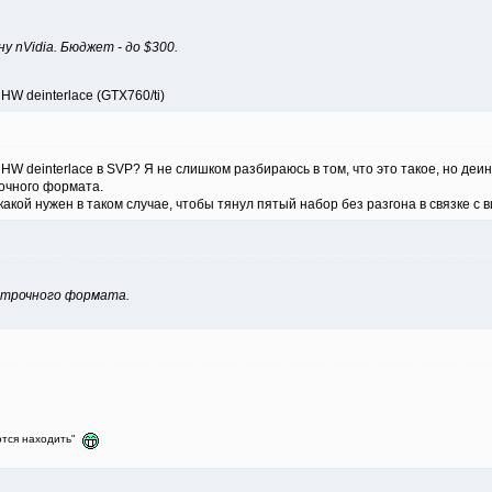
 nVidia. Бюджет - до $300.
HW deinterlace (GTX760/ti)
 HW deinterlace в SVP? Я не слишком разбираюсь в том, что это такое, но деи
очного формата.
какой нужен в таком случае, чтобы тянул пятый набор без разгона в связке с 
сстрочного формата.
яются находить"