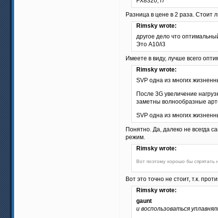
FX8320, i7
Разница в цене в 2 раза. Стоит 
Rimsky wrote:
другое дело что оптимальны
Это А10/i3
Имеете в виду, лучше всего опт
Rimsky wrote:
SVP одна из многих жизненны
После 3G увеличение нагрузк
заметны волнообразные арте
SVP одна из многих жизненн
Понятно. Да, далеко не всегда с
режим.
Rimsky wrote:
Вот поэтому хорошо бы спрятать
Вот это точно не стоит, т.к. пр
Rimsky wrote:
gaunt
и воспользоваться уплавня