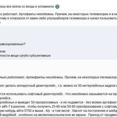
разу все взяла со входа и уплавнила
о работают. Артефакты неизбежны. Причем, на некоторых телевизорах и в н
ому я отказался от каких-либо улучшайзеров телевизора и начал пользоватьс
тимизированных?
азом
стности вещи сугубо субъективные
ьно работают. Артефакты неизбежны. Причем, на некоторых телевизорах
ет делать аппаратный деинтерлейс , т.е. можно из 50 интерлейсных кадров с
дится использовать софтовый деинтерлейс . Что неизбежно сказывается на пр
рлейса .
лейсных и выведет 50 прогрессивных - и не подавится - без всяких артефактов
т ай5-7 в разгоне , чтобы получить 25-60 или 50-60 преобразование с софтовым
ую-нибудь айти 5750 и выше , б/у - в том числе . Хватит на построение и шейд
 видяйкой , особенно на мелкопиксельном или жк экране . Приход от продви