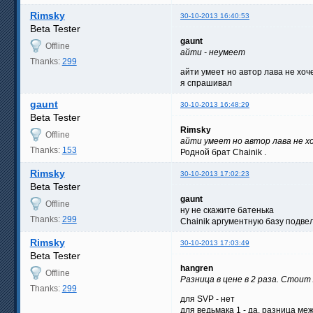
Rimsky
30-10-2013 16:40:53
Beta Tester
gaunt
Offline
айти - неумеет
Thanks:
299
айти умеет но автор лава не хоч
я спрашивал
gaunt
30-10-2013 16:48:29
Beta Tester
Rimsky
Offline
айти умеет но автор лава не х
Thanks:
153
Родной брат Chainik .
Rimsky
30-10-2013 17:02:23
Beta Tester
gaunt
Offline
ну не скажите батенька
Thanks:
299
Chainik аргументную базу подвел
Rimsky
30-10-2013 17:03:49
Beta Tester
hangren
Offline
Разница в цене в 2 раза. Стоит
Thanks:
299
для SVP - нет
для ведьмака 1 - да, разница м