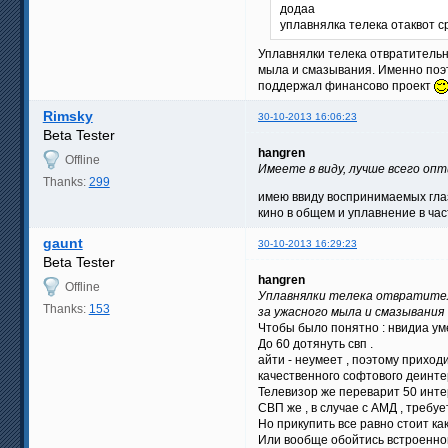
додаа
уплавнялка телека отаквот с
Уплавнялки телека отвратительн
мыла и смазывания. Именно поэт
поддержал финансово проект
Rimsky
30-10-2013 16:06:23
Beta Tester
hangren
Offline
Имеете в виду, лучше всего оп
Thanks:
299
имею ввиду воспринимаемых гл
кино в общем и уплавнение в ча
gaunt
30-10-2013 16:29:23
Beta Tester
hangren
Offline
Уплавнялки телека отвратител
Thanks:
153
за ужасного мыла и смазывания
Чтобы было понятно : нвидиа уме
До 60 дотянуть свп .
айти - неумеет , поэтому прихо
качественного софтового деинте
Телевизор же переварит 50 интер
СВП же , в случае с АМД , требуе
Но прикупить все равно стоит как
Или вообще обойтись встроенной