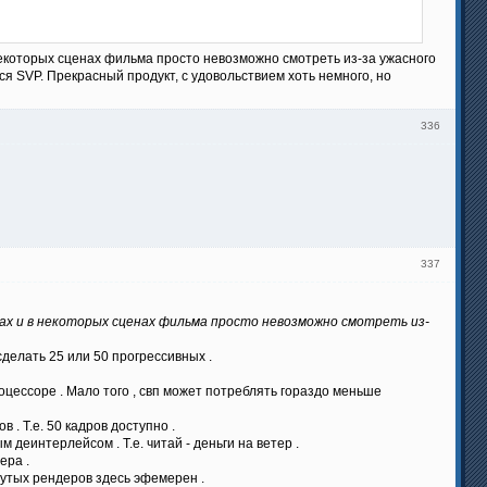
екоторых сценах фильма просто невозможно смотреть из-за ужасного
я SVP. Прекрасный продукт, с удовольствием хоть немного, но
336
337
 и в некоторых сценах фильма просто невозможно смотреть из-
делать 25 или 50 прогрессивных .
оцессоре . Мало того , свп может потреблять гораздо меньше
 . Т.е. 50 кадров доступно .
 деинтерлейсом . Т.е. читай - деньги на ветер .
ера .
нутых рендеров здесь эфемерен .