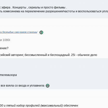
 эфира . Концерты , сериалы и просто фильмы .
ить хомесинема на переключение разрешения/частоты и воспользоваться уплав
на безрыбье сам раком станешь
"
и 1080i
нение?
сийский авторинг, бессмысленный и беспощадный. 25i - обычное дело
 телевизора
 все взяла со входа и уплавнила
200 и пятый набор профилей (максимальный) обеспечен