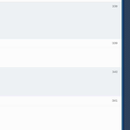
338
339
340
341