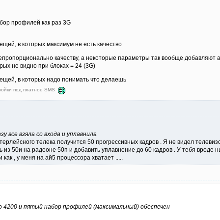
бор профилей как раз 3G
ещей, в которых максимум не есть качество
епропорционально качеству, а некоторые параметры так вообще добавляют ар
ых не видно при блоках = 24 (3G)
ещей, в которых надо понимать что делаешь
тройки под платное SMS
у все взяла со входа и уплавнила
ерлейсного телека получится 50 прогрессивных кадров . Я не видел телевизор
ть из 50и на радеоне 50п и добавить уплавнение до 60 кадров . У тебя вроде
 как , у меня на ай5 процессора хватает .....
о 4200 и пятый набор профилей (максимальный) обеспечен