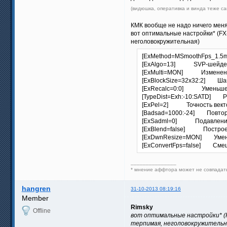
(видюшка, оперативка и винда теже с
КМК вообще не надо ничего мен
вот оптимальные настройки* (FX-
неголовокружительная)
[ExMethod=MSmoothFps_1.5m
[ExAlgo=13] SVP-шейдер: 
[ExMulti=MON] Изменение ч
[ExBlockSize=32x32:2] Шаг с
[ExRecalc=0:0] Уменьшени
[TypeDist=Exh:-10:SATD] Ра
[ExPel=2] Точность вектор
[Badsad=1000:-24] Повторн
[ExSadml=0] Подавление п
[ExBlend=false] Построени
[ExDwnResize=MON] Уменьш
[ExConvertFps=false] Смеши
_______________
* мнение аффтора может не совпада
hangren
31-10-2013 08:19:16
Member
Rimsky
Offline
вот оптимальные настройки* (F
терпимая, неголовокружительн