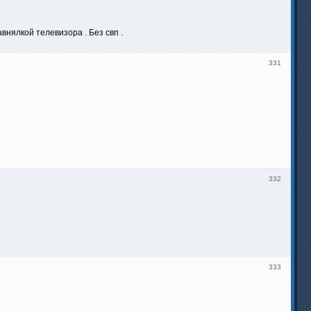
нялкой телевизора . Без свп .
331
332
333