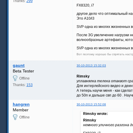
Thanks:
299
FX8320, i7
другое дело что оптимальный на
Это А10/i3
SVP одна из многих жизненных в
После 3G увеличение нагрузки н
волнообразные артефакты, котор
SVP одна из многих жизненных в
Вот поэтому хорошо бы спрятать нас
gaunt
30-10-2013 15:32:03
Beta Tester
Rimsky
Offline
уплавнялка телека отаквот сраз
Thanks:
153
Для интерлейсного видео и деинт
А теперь научи меня - как сдела
до 50п и дальше свп до 60 . Научи
hangren
30-10-2013 15:52:08
Member
Rimsky wrote:
Offline
Rimsky
немного уличного разгона д