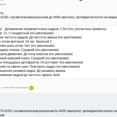
амые)
ять
6100 с косметическим разгоном до 4000 хватало), артефактов почти не видно
] Добавление промежуточных кадров: 1.5m (1m, расчетные прижаты)
13. Стандартный (по-умолчанию)
астоты кадров: До частоты экрана (по-умолчанию)
етки векторов: 24 пкс. Крупный 2
е шага сетки: Нет (по-умолчанию)
диус поиска: Средний (по-умолчанию)
ов движения: До полу-пиксела (по-умолчанию)
ый широкий поиск: Средний (по-умолчанию)
лощадных артефактов: Отсутствует (по-умолчанию)
е на смене сцен: Повторять кадры (по-умолчанию)
ение размера кадра: До размера экрана
вание кадров до частоты экрана: false
ть с мнением редакции
X-6100 с косметическим разгоном до 4000 хватало), артефактов почти не 
ая)