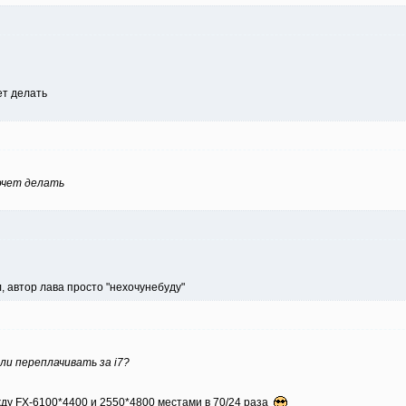
ет делать
очет делать
, автор лава просто "нехочунебуду"
 ли переплачивать за i7?
ежду FX-6100*4400 и 2550*4800 местами в 70/24 раза