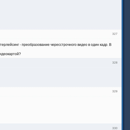
327
нтерлейсинг - преобразование чересстрочного видео в один кадр. В
видеокартой?
328
329
330