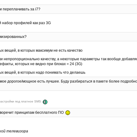
ли переплачивать за i7?
й набор профилей как раз 3G
имизированных?
х вещей, в которых максимум не есть качество
и непропорционально качеству, а некоторые параметры так вообще добавляют
факты, которых не видно при блоках = 24 (3G)
ых вещей, в которых надо понимать что делаешь
амое дорогое/мощное есть лучшее. Буду разбираться в пакете более подробно
 настройки под платное SMS
отиворечит принципам бесплатного ПО
лкой телевизора