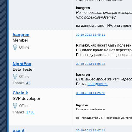
hangren
Но теперь вот смотрю в сторону
Что порекомендуете?
на данном этапе - NV, они умеют 
hangren
30-10-2013 12:45:11
Member
Rimsky
, как может быть полезен
Offline
HD видео вроде же нет чересстр
По поводу разгона процессора - 
NightFox
30-10-2013 14:05:23
Beta Tester
hangren
Offline
В HD видео вроде же нет чере
Thanks:
42
Есть и
попадается
.
Chainik
30-10-2013 14:25:58
SVP developer
NightFox
Offline
Есть и попадается.
Thanks:
1730
не "попадается", а "некоторые ухитр
gaunt
30-10-2013 14:47:41